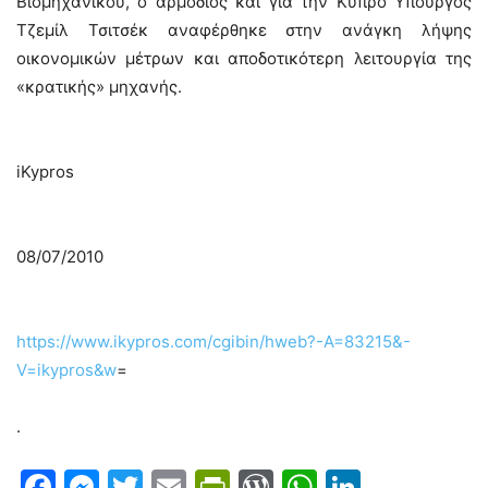
Βιομηχανικού, ο αρμόδιος και για την Κύπρο Υπουργός
Τζεμίλ Τσιτσέκ αναφέρθηκε στην ανάγκη λήψης
οικονομικών μέτρων και αποδοτικότερη λειτουργία της
«κρατικής» μηχανής.
iKypros
08/07/2010
https://www.ikypros.com/cgibin/hweb?-A=83215&-
V=ikypros&w
=
.
Facebook
Messenger
Twitter
Email
PrintFriendly
WordPress
WhatsAp
LinkedI