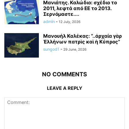
Μανιάτης. Καλώδιο: σχέδιο το
2011, λεφτά από ΕΕ το 2013.
Σερνόμαστε....
admin
-
12 July, 2026
Μανουήλ Καλέκας: “..ἀρχαία γὰρ
Ἑλλήνων πατρὶς καὶ ἡ Κύπρος”
sungod1
-
29 June, 2026
NO COMMENTS
LEAVE A REPLY