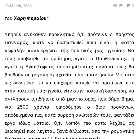
80
0
13 March, 2018
του
Χάρη Φεραίου
*
Υπήρξε ανέκαθεν προκλητικό ό,τι πρότεινε ο Χρήστος
Γιανναράς, ώστε να διαπιστωθεί ποια είναι η «κατά
κεφαλήν καλλιέργεια» τής πολιτικής μας ηγεσίας: Να
τους υποβληθεί το ερώτημα, «γιατί ο Παρθενώνας», ή
«γιατί η Αγια-Σοφιά», υποστηρίζοντας συνάμα, πως θα
βρεθούν σε μεγάλη αμηχανία τι να απαντήσουν. Με αυτό
ως δεδομένο, το να επιχειρεί κανείς να προτείνει, είτε
στην πολιτική μας ηγεσία, είτε στην πολιτική διανόηση, να
αντλήσουν ο,τιδήποτε από μιαν ιστορία, που βήμα-βήμα,
για 2500 χρόνια, οικοδόμησε ο βίος προγόνων,
αποδειγμένα πια, κατά συρροή ανώτερών τους, φαντάζει
έργο ιδίως μάταιο. Ό,τι λοιπόν πιο κάτω λεχθεί, ας
θεωρηθεί πως λέγεται, ξανά άλλωστε, από την ρομαντική