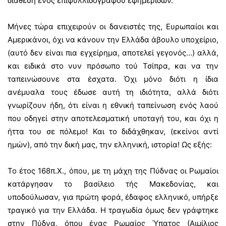
διάθεση ενός επιφυλλιδογράφου εφημερίδων.
Μήνες τώρα επιχειρούν οι δανειστές της, Ευρωπαίοι και
Αμερικάνοι, όχι να κάνουν την Ελλάδα άβουλο υποχείριο,
(αυτό δεν είναι πια εγχείρημα, αποτελεί γεγονός…) αλλά,
και ειδικά στο νυν πρόσωπο τού Τσίπρα, και να την
ταπεινώσουνε στα έσχατα. Όχι μόνο διότι η ίδια
ανέμυαλα τους έδωσε αυτή τη ιδιότητα, αλλά διότι
γνωρίζουν ήδη, ότι είναι η εθνική ταπείνωση ενός λαού
που οδηγεί στην αποτελεσματική υποταγή του, και όχι η
ήττα του σε πόλεμο! Και το διδάχθηκαν, (εκείνοι αντί
ημών), από την δική μας, την ελληνική, ιστορία! Ως εξής:
Το έτος 168π.Χ., όπου, με τη μάχη της Πύδνας οι Ρωμαίοι
κατάργησαν το βασίλειο τής Μακεδονίας, και
υποδούλωσαν, για πρώτη φορά, έδαφος ελληνικό, υπήρξε
τραγικό για την Ελλάδα. Η τραγωδία όμως δεν γράφτηκε
στην Πύδνα, όπου ένας Ρωμαίος Ύπατος (Αιμίλιος