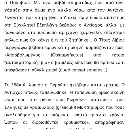
ο Πολύβιος: Με ένα ραβδί κληματίδας που κράταγε,
χάραξε στην άμμο ένα κύκλο γύρω από τον Αντίοχο,
λέγοντάς του να μη βγει απ’ εκεί, πριν δώσει απάντηση
στη Σύγκλητο! Εξεπλάγη βεβαίως ο Αντίοχος, αλλά, με
παγωμένο στο πρόσωπο αμήχανο χαμόγελο, απάντησε
απλώς πως θα κάνει ό,τι τού ζητήθηκε… Ο Τίτος Λίβιος
περιγράφει βέβαια ειρωνικά τη σκηνή, κομπάζοντας πως:
«Αποσβολωμένος (Obstupefactus) από τέτοια
“αυτοκρατορική” βία» ο βασιλιάς είπε πως θα πράξει «ό,τι
απεφάσισε η σύγκλητος»! (quod censet senates…).
Το 168π.Χ. λοιπόν ο Περσέας ηττήθηκε κατά κράτος. Ο
Αντίοχος απλώς ταπεινώθηκε. Η ταπείνωση όμως εκείνη
είναι που στα μάτια τών Ρωμαίων μετάτρεψε τους
Έλληνες σε γραικύλους (graeculi)! Μυκτηρισμός που τους
ακολούθησε για τα επόμενα εκατό τριάντα χρόνια.
Ώσπου οι διορισθέντες «ρυθμιστές», απορρόφησαν