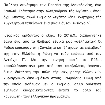
Παύλος) συνέτριψε τον Περσέα τής Μακεδονίας, ένα
βασιλιά. Γράφτηκε στην Αλεξάνδρεια τής Αιγύπτου, όπου
όχι ύπατος, αλλά Ρωμαίος λεγάτος (δηλ. κλητήρας τής
Συγκλήτου!) ταπείνωνε ένα βασιλιά, τον Αντίοχο Δ΄.
Ιστορικός ορίζοντας ο εξής. Το 201π.Χ., διαπράχθηκε
ξανά ένα από τα θλιβερά εθνικά μας «αθλήματα»: Οι
Ρόδιοι έσπευσαν στη Σύγκλητο και ζήτησαν, με επέμβασή
της στην Ελλάδα, η Ρώμη να τούς «σώσει» από τον
Αντιόχο Γ΄. Με την κίνηση αυτή οι Ρόδιοι
«απαλλάσσονταν» μεν από τον «εισβολέα», άνοιγαν
όμως διάπλατη την πύλη τής εκχώρησης ελληνικών
κυριαρχικών δικαιωμάτων στους Ρωμαίους. Πύλη από
την οποία εισήλθαν μεν οι Ρωμαίοι, αλλά ουδέποτε
εξήλθαν, διαδραματίζοντας έκτοτε το ρόλο τού
«ρυθμιστή» τών ελληνικών πραγμάτων.