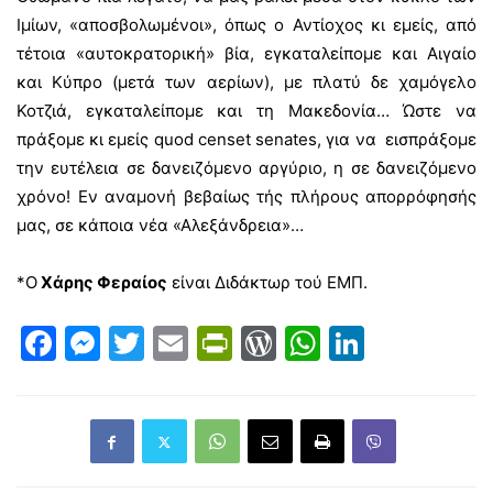
Ιμίων, «αποσβολωμένοι», όπως ο Αντίοχος κι εμείς, από
τέτοια «αυτοκρατορική» βία, εγκαταλείπομε και Αιγαίο
και Κύπρο (μετά των αερίων), με πλατύ δε χαμόγελο
Κοτζιά, εγκαταλείπομε και τη Μακεδονία… Ώστε να
πράξομε κι εμείς quod censet senates, για να εισπράξομε
την ευτέλεια σε δανειζόμενο αργύριο, η σε δανειζόμενο
χρόνο! Εν αναμονή βεβαίως τής πλήρους απορρόφησής
μας, σε κάποια νέα «Αλεξάνδρεια»…
*Ο
Χάρης Φεραίος
είναι Διδάκτωρ τού ΕΜΠ.
Facebook
Messenger
Twitter
Email
PrintFriendly
WordPress
WhatsAp
LinkedI