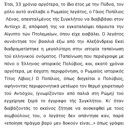
Έτσι, 33 χρόνια αργότερα, το ίδιο έτος με την Πύδνα, τον
ρόλο αυτό ανέλαβε ο Ρωμαίος λεγάτος, ο Γάιος Ποπίλιος
Λένας, απεσταλμένος τής Συγκλήτου να διαβιβάσει στον
Αντίοχο Δ’, απόφασή της να εγκαταλείψει πάραυτα την
Αίγυπτο τών Πτολεμαίων, όπου είχε εισβάλει. Ο λεγάτος
συνάντησε τον βασιλιά έξω από την Αλεξάνδρεια Εκεί
διαδραματίστηκε η μεγαλύτερη στην ιστορία ταπείνωση
τού ελληνικού ονόματος. (Ταπείνωση που περιέγραψε με
πόνο ο Έλληνας ιστορικός Πολύβιος, και, εκατό χρόνια
αργότερα, με έσχατη περιφρόνηση, ο Ρωμαίος ιστορικός
Τίτος Λίβιος.) Ο Ποπίλιος, όπως διηγείται ο Πολύβιος,
αφήνοντας περιφρονητικά μετέωρο τον θερμό χαιρετισμό
τού Αντιόχου, (γνωρίζονταν από παλιά στη Ρώμη) τού
εγχείρησε ξερά το έγγραφο τής Συγκλήτου. Κι’ όταν
διαβάζοντάς το εκείνος ζήτησε να συσκεφθεί με τους
συμβούλους του, ο λεγάτος δεν απάντησε καν, παρά
«εποίησε πράγμα βαρύ μεν δοκούν είναι…» όπως γράφει