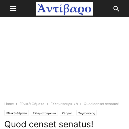
Home
Εθνικά Θέματα
Ελληνοτουρκικά
Quod censet senatus!
Εθνικά Θέματα
Ελληνοτουρκικά
Κύπρος
Συγγραφέας
Quod censet senatus!
Χάρης Φεραίος