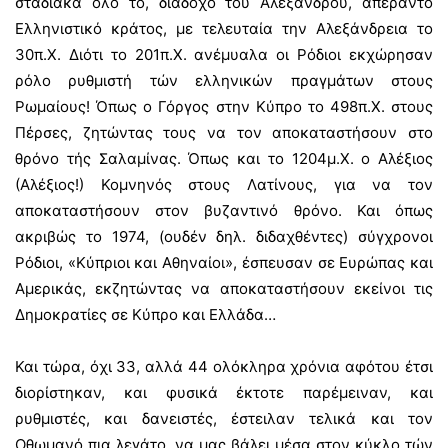
σταδιακά όλο το, διάδοχο τού Αλεξάνδρου, απέραντο
Ελληνιστικό κράτος, με τελευταία την Αλεξάνδρεια το
30π.Χ. Διότι το 201π.Χ. ανέμυαλα οι Ρόδιοι εκχώρησαν
ρόλο ρυθμιστή τών ελληνικών πραγμάτων στους
Ρωμαίους! Όπως ο Γόργος στην Κύπρο το 498π.Χ. στους
Πέρσες, ζητώντας τους να τον αποκαταστήσουν στο
θρόνο τής Σαλαμίνας. Όπως και το 1204μ.Χ. ο Αλέξιος
(Αλέξιος!) Κομνηνός στους Λατίνους, για να τον
αποκαταστήσουν στον βυζαντινό θρόνο. Και όπως
ακριβώς το 1974, (ουδέν δηλ. διδαχθέντες) σύγχρονοι
Ρόδιοι, «Κύπριοι και Αθηναίοι», έσπευσαν σε Ευρώπας και
Αμερικάς, εκζητώντας να αποκαταστήσουν εκείνοι τις
Δημοκρατίες σε Κύπρο και Ελλάδα…
Και τώρα, όχι 33, αλλά 44 ολόκληρα χρόνια αφότου έτσι
διορίστηκαν, και φυσικά έκτοτε παρέμειναν, και
ρυθμιστές, και δανειστές, έστειλαν τελικά και τον
Οθωμανό πια λεγάτο, να μας βάλει μέσα στον κύκλο τών