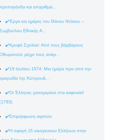
προπαγάνδα και απαριθμεί...
✔️Έργα και ημέρες του Θάνου Ντόκου –
Συμβούλου Εθνικής Α...
✔️Κρυφό Σχολειό: Από τους βάρβαρους
Οθωμανούς μέχρι τους ανίερ...
✔️19 Ιουλίου 1974: Μια ημέρα πριν από την
τραγωδία της Κύπρου&...
✔️Οι Έλληνες χασομεράνε στα καφενεία!
(1793)
✔️Επιμόρφωση αιρετών
✔️Η σφαγή 15 οικογενειών Ελλήνων στην