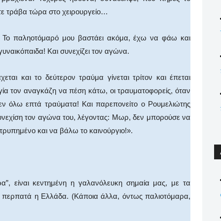
τε τράβα τώρα στο χειρουργείο…
ω; Το παληοτόμαρό μου βαστάει ακόμα, έχω να φάω και
γυναικόπαιδα! Και συνεχίζει τον αγώνα.
χεται και το δεύτερον τραύμα γίνεται τρίτον και έπεται
ία τον αναγκάζη να πέση κάτω, οι τραυματοφορείς, όταν
ν όλω επτά τραύματα! Και παρεπονείτο ο Ρουμελιώτης
συνεχίση τον αγώνα του, λέγοντας: Μωρ, δεν μπορούσε να
 τρυπημένο και να βάλω το καινούργιο!».
α”, είναι κεντημένη η γαλανόλευκη σημαία μας, με τα
 περπατά η Ελλάδα. (Κάποια άλλα, όντως παλιοτόμαρα,