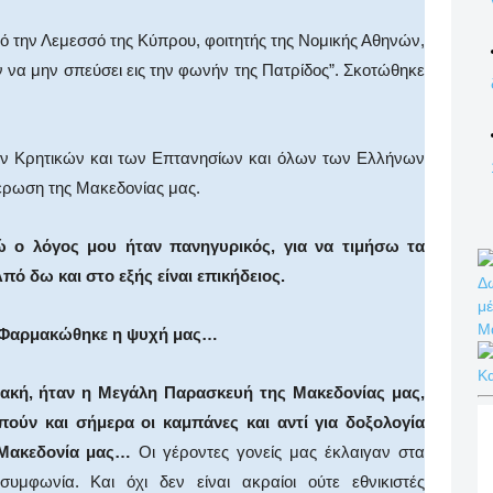
ό την Λεμεσσό της Κύπρου, φοιτητής της Νομικής Αθηνών,
 να μην σπεύσει εις την φωνήν της Πατρίδος”. Σκοτώθηκε
των Κρητικών και των Επτανησίων και όλων των Ελλήνων
έρωση της Μακεδονίας μας.
δώ ο λόγος μου ήταν πανηγυρικός, για να τιμήσω τα
πό δω και στο εξής είναι επικήδειος.
Δω
μέ
Μ
. Φαρμακώθηκε η ψυχή μας…
Κ
ακή, ήταν η Μεγάλη Παρασκευή της Μακεδονίας μας,
πούν και σήμερα οι καμπάνες και αντί για δοξολογία
 Μακεδονία μας…
Οι γέροντες γονείς μας έκλαιγαν στα
υμφωνία. Και όχι δεν είναι ακραίοι ούτε εθνικιστές