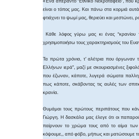
«Ένα απέραντο “Εθνικό Νεκροταφείο”, που κ
είναι ο τόπος μας. Και πάνω στα κορμιά αυτά
φτιάχνει το ψωμί μας, θεριεύει και μεστώνει, 
Κάθε λόφος γύρω μας κι ένας “κρανίου τό
χρησιμοποιήσω τους χαρακτηρισμούς του Ευαγ
Τα πρώτα χρόνια, τ’ αλέτρια που όργωναν 
Ελλήνων ιερά”, μαζί με σκουριασμένες ξιφο
που έζωναν, κάποτε, λυγερά σώματα παλληκ
πως κάποτε, σκάβοντας τις αυλές των σπιτ
κρανία.
Θυμάμαι τους πρώτους περιπάτους που κάνα
Γιώργη. Η δασκάλα μας έλεγε ότι οι παπαρούν
παίρνουν το χρώμα τους από το αίμα των 
κόψουμε,, από φόβο, μήπως και ματώσουμε τα