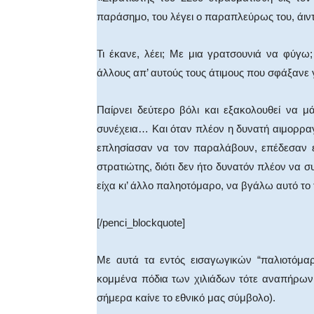
παράσημο, του λέγει ο παραπλεύρως του, άιν
Τι έκανε, λέει; Με μια γρατσουνιά να φύγ
άλλους απ’ αυτούς τους άτιμους που σφάξανε 
Παίρνει δεύτερο βόλι και εξακολουθεί να μά
συνέχεια… Και όταν πλέον η δυνατή αιμορραγ
επλησίασαν να τον παραλάβουν, επέδεσαν ε
στρατιώτης, διότι δεν ήτο δυνατόν πλέον να 
είχα κι’ άλλο παληοτόμαρο, να βγάλω αυτό το
[/penci_blockquote]
Με αυτά τα εντός εισαγωγικών “παλιοτόμαρ
κομμένα πόδια των χιλιάδων τότε αναπήρων
σήμερα καίνε το εθνικό μας σύμβολο).