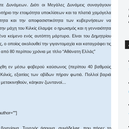
ε Δυνάμεων. Διότι οι Μεγάλες Δυνάμεις συναγάγουν
ριτήριο την ετοιμότητα υποκλίσεων και τα πλατιά χαμόγελα
ότητα και την αποφασιστικότητα των κυβερνήσεων να
ην μάχη του Κιλκίς έλαμψε ο ηρωισμός και η γενναιότητα
να κείμενο ενός αυτόπτη μάρτυρα. Είναι του Δημητρίου
, ο οποίος ακολουθεί την γιγαντομαχία και καταγράφει τις
 από 80 περίπου χρόνια με τίτλο “Αθάνατη Ελλάς”
ήχθη εν μέσω φοβερού καύσωνος (περίπου 40 βαθμούς
Κιλκίς, εξαιτίας των οβίδων πήραν φωτιά. Πολλοί βαριά
α μετακινηθούν, κάηκαν ζωντανοί…
author=””]
ν βραχίονα. Τυχερός ήσουνα, συνάδελφε, που πήρες το