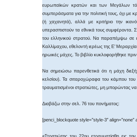
ευρωπαϊκών κρατών και των Μεγάλων τότ
συμπεράσματα για την πολιτική τους, όχι με κ
(ή χαχανητά), αλλά με κριτήριο την ικαν
υπερασπιστούν τα εθνικά τους συμφέροντα. Στ
του ελληνικού στρατού. Να παραπέμψω σε έ
Καλλίμαχου, εθελοντή ιερέως της Ε’ Μεραρχίας
ηρωικές μάχες. Το βιβλίο κυκλοφορήθηκε πριν
Να σημειώσω παρενθετικά ότι η μάχη διεξ
κελσίου). Τα σιταροχώραφα του κάμπου του 
τραυματισμένοι στρατιώτες, μη μπορώντας ν
Διαβάζω στην σελ. 76 του πονήματος:
[penci_blockquote style=”style-3″ align=”none” 
«Στρατιώτης του 22ου ετραυματίσθη εις το