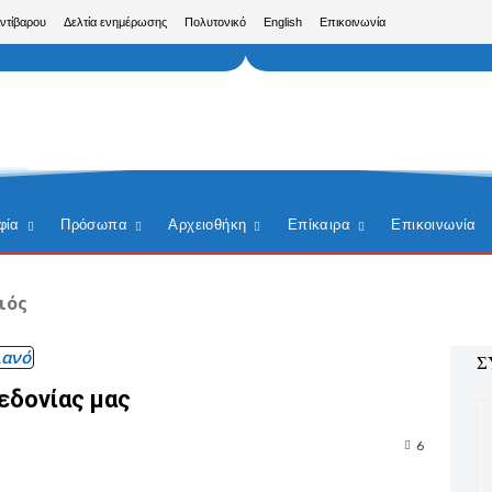
Αντίβαρου
Δελτία ενημέρωσης
Πολυτονικό
English
Επικοινωνία
φία
Πρόσωπα
Αρχειοθήκη
Επίκαιρα
Επικοινωνία
ιός
ιανό
Σ
εδονίας μας
6