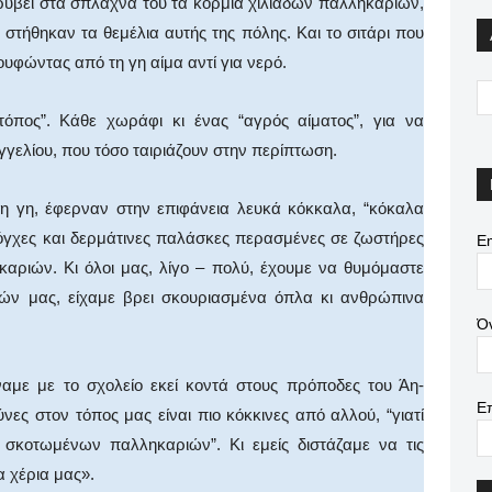
ρύβει στα σπλάχνα του τα κορμιά χιλιάδων παλληκαριών,
 στήθηκαν τα θεμέλια αυτής της πόλης. Και το σιτάρι που
ρουφώντας από τη γη αίμα αντί για νερό.
πος”. Κάθε χωράφι κι ένας “αγρός αίματος”, για να
γελίου, που τόσο ταιριάζουν στην περίπτωση.
τη γη, έφερναν στην επιφάνεια λευκά κόκκαλα, “κόκαλα
λόγχες και δερμάτινες παλάσκες περασμένες σε ζωστήρες
Em
αριών. Κι όλοι μας, λίγο – πολύ, έχουμε να θυμόμαστε
ιών μας, είχαμε βρει σκουριασμένα όπλα κι ανθρώπινα
Ό
με με το σχολείο εκεί κοντά στους πρόποδες του Άη-
Ε
ες στον τόπος μας είναι πιο κόκκινες από αλλού, “γιατί
σκοτωμένων παλληκαριών”. Κι εμείς διστάζαμε να τις
 χέρια μας».