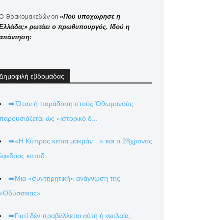
Ο Θρακομακεδών
on
«Πού υποχώρησε η
Ελλάδα;» ρωτάει ο πρωθυπουργός. Ιδού η
απάντηση:
Δημοφιλή εβδομάδας
➡️Ὅταν ἡ παράδοση στούς Ὀθωμανούς
παρουσιάζεται ὡς «ἱστορικό δ...
➡️«Η Κύπρος κείται μακράν…» και ο 28χρονος
έφεδρος καταδ...
➡️Μια «συντηρητική» ανάγνωση της
«Οδύσσειας»
➡️Γιατί δέν προβάλλεται αὐτή ἡ νεολαία;