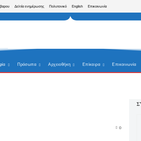
ίβαρου
Δελτία ενημέρωσης
Πολυτονικό
English
Επικοινωνία
φία
Πρόσωπα
Αρχειοθήκη
Επίκαιρα
Επικοινωνία
Σ
0