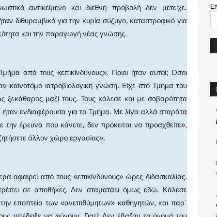
Ε
στικό αντικείμενο και διεθνή προβολή δεν μετείχε.
ταν διθυραμβικό για την κυρία σύζυγο, καταστροφικό για
ιδικότητα και την παραγωγή νέας γνώσης.
Τμήμα από τους «επικίνδυνους». Ποιοι ήταν αυτοί; Οσοι
ν καινοτόμο ιατροβιολογική γνώση. Είχε στο Τμήμα του
μως ξεκάθαρος μαζί τους. Τους κάλεσε και με σοβαρότητα
ν ήταν ενδιαφέρουσα για το Τμήμα. Με λίγα αλλά σταράτα
τε την έρευνα που κάνετε, δεν πρόκειται να προαχθείτε»,
αζητήσετε άλλον χώρο εργασίας».
ερά αφαιρεί από τους «επικίνδυνους» ώρες διδασκαλίας.
τρέπει σε αποθήκες. Δεν σταματάει όμως εδώ. Κάλεσε
 την εποπτεία των «ανεπιθύμητων» καθηγητών, και παρ΄
ους υπέδειξε να φύγουν. Γιατί; Δεν έβαζαν το όνομά του