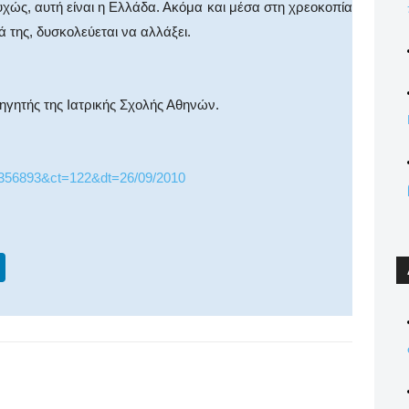
χώς, αυτή είναι η Ελλάδα. Ακόμα και μέσα στη χρεοκοπία
 της, δυσκολεύεται να αλλάξει.
γητής της Ιατρικής Σχολής Αθηνών.
d=356893&ct=122&dt=26/09/2010
Li
n
k
e
dI
WhatsApp
Email
Print
Viber