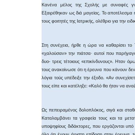
Κανένα μέλος της Σχολής με συναφές γνω
Εξαιρέθηκαν ως διά μαγείας. Το αποτέλεσμα ή
τους φοιτητές της Ιατρικής, ολέθριο για την ε
Στη συνέχεια, ήρθε η ώρα να καθαρίσει το 
«χαλούσαν» την πιάτσα· αυτοί που παρήγαγα
δυο- τρεις τέτοιους «επικίνδυνους». Ηταν ό
τους ανακοίνωσε ότι η έρευνα που κάνουν δε
λόγια τούς υπέδειξε την έξοδο. «Αν συνεχίσε
τους είπε και κατέληξε: «Καλό θα ήταν να αν
Ως πεπειραμένος δολοπλόκος, σιγά και σταθ
Καταλαμβάνει τα γραφεία τους και τα μετα
υποψηφίους διδάκτορες, που εργάζονται υπό
όλο ότι έχουν άριστη επίδοση στην έρευνα, τ