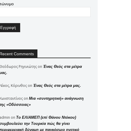
πώνυμο
Recent Comments
Θεόδωρος Ρηγινιώτης
on
Ένας Θεός στα μέτρα
μας.
Νίκος, Κόρινθος
on
Ένας Θεός στα μέτρα μας.
Κωνσταντίνος
on
Μια «συντηρητική» ανάγνωση
της «Οδύσσειας»
admin
on
Το ΕΛΙΑΜΕΠ (επί Θάνου Ντόκου)
συμβουλεύει την Τουρκία πώς θα γίνει
περιφερειακή δύναμη με παγκόσμιο ηγετικό