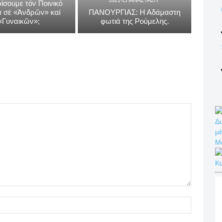
ίσουμε τόν Ποινικό
 σέ «Ἀνδρῶν» καί
ΠΑΝΟΥΡΓΙΑΣ: Η Αδάμαστη
«Γυναικῶν»;
φωτιά της Ρούμελης.
Δω
μέ
Μ
Κ
Name:*