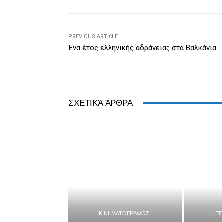
o
g
n
ss
p
o
er
dl
p
k
y
PREVIOUS ARTICLE
Ένα έτος ελληνικής αδράνειας στα Βαλκάνια
ΣΧΕΤΙΚΆ ΆΡΘΡΑ
ΚΙΝΗΜΑΤΟΓΡΆΦΟΣ
Ε