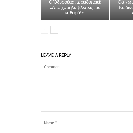
Ὁ Ὀδυσσέας προειδοποιεῖ:
Θά χωρ
«Ἀπό χαμηλά βλέπεις πιό
Κώδικα
καθαρά!».
LEAVE A REPLY
Comment: