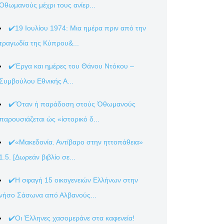
Οθωμανούς μέχρι τους ανίερ...
✔️19 Ιουλίου 1974: Μια ημέρα πριν από την
τραγωδία της Κύπρου&...
✔️Έργα και ημέρες του Θάνου Ντόκου –
Συμβούλου Εθνικής Α...
✔️Ὅταν ἡ παράδοση στούς Ὀθωμανούς
παρουσιάζεται ὡς «ἱστορικό δ...
✔️«Μακεδονία. Αντίβαρο στην ηττοπάθεια»
1.5. [Δωρεάν βιβλίο σε...
✔️Η σφαγή 15 οικογενειών Ελλήνων στην
νήσο Σάσωνα από Αλβανούς...
✔️Οι Έλληνες χασομεράνε στα καφενεία!