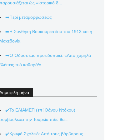
παρουσιάζεται ὡς «ἱστορικό δ...
➡️Περί μεταμορφώσεως
➡️Η Συνθήκη Βουκουρεστίου του 1913 και η
Μακεδονία.
➡️Ὁ Ὀδυσσέας προειδοποιεῖ: «Ἀπό χαμηλά
βλέπεις πιό καθαρά!».
Δημοφιλή μήνα
✔️Το ΕΛΙΑΜΕΠ (επί Θάνου Ντόκου)
συμβουλεύει την Τουρκία πώς θα...
✔️Κρυφό Σχολειό: Από τους βάρβαρους