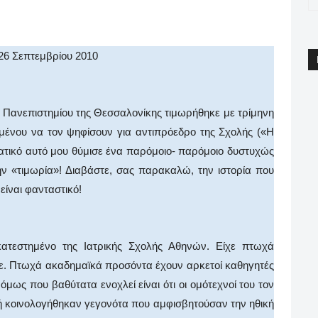
pp
Email
Print
Viber
 Σεπτεμβρίου 2010
υ Πανεπιστημίου της Θεσσαλονίκης τιμωρήθηκε με τρίμηνη
ειμένου να τον ψηφίσουν για αντιπρόεδρο της Σχολής («Η
τατικό αυτό μου θύμισε ένα παρόμοιο- παρόμοιο δυστυχώς
ν «τιμωρία»! Διαβάστε, σας παρακαλώ, την ιστορία που
είναι φανταστικό!
 κατεστημένο της Ιατρικής Σχολής Αθηνών. Είχε πτωχά
ε. Πτωχά ακαδημαϊκά προσόντα έχουν αρκετοί καθηγητές
μως που βαθύτατα ενοχλεί είναι ότι οι ομότεχνοί του τον
γή κοινολογήθηκαν γεγονότα που αμφισβητούσαν την ηθική