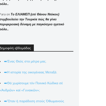
ρόλο..
Para
on
Το ΕΛΙΑΜΕΠ (επί Θάνου Ντόκου)
συμβουλεύει την Τουρκία πώς θα γίνει
περιφερειακή δύναμη με παγκόσμιο ηγετικό
ρόλο..
Δημοφιλή εβδομάδας
➡️Ένας Θεός στα μέτρα μας.
➡️Η ιστορία της οικογένειας Μεταξά.
➡️Θά χωρίσουμε τόν Ποινικό Κώδικα σέ
«Ἀνδρῶν» καί «Γυναικῶν»;
➡️Ὅταν ἡ παράδοση στούς Ὀθωμανούς