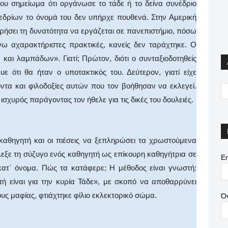
του σημείωμα ότι οργάνωσε το τάδε ή το δείνα συνέδριο
εδρίων το όνομά του δεν υπήρχε πουθενά. Στην Αμερική
ρήσει τη δυνατότητα να εργάζεται σε πανεπιστήμιο, πόσω
νω αχαρακτήριστες πρακτικές, κανείς δεν ταράχτηκε. Ο
και λαμπάδων». Γιατί; Πρώτον, διότι ο συνταξιοδοτηθείς
υε ότι θα ήταν ο υποτακτικός του. Δεύτερον, γιατί είχε
ντα και φιλοδοξίες αυτών που τον βοήθησαν να εκλεγεί.
 ισχυρός παράγοντας τον ήθελε για τις δικές του δουλειές.
καθηγητή και οι πιέσεις να ξεπληρώσει τα χρωστούμενα
λεξε τη σύζυγο ενός καθηγητή ως επίκουρη καθηγήτρια σε
Em
 κατ΄ όνομα. Πώς τα κατάφερε; Η μέθοδος είναι γνωστή:
ή είναι για την κυρία Τάδε», με σκοπό να αποθαρρύνει
υς μαφίας, φτιάχτηκε φίλιο εκλεκτορικό σώμα.
Ό