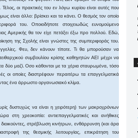
 Τέλος, οι πρακτικές του εν λόγω κυρίου είναι αυτές που
όμως είναι άλλο: βρίσκει και τα κάνει. Ο θεσμός τον οποίο
εριφορά του. Οποιοδήποτε στοιχειωδώς ευνομούμενο
ιας Αμερικής θα τον είχε πετάξει έξω προ πολλού. Εδώ,
ιοίκηση της Σχολής είναι γνώστες της συμπεριφοράς του.
γελίες. Φευ, δεν κάνουν τίποτε. Τι θα μπορούσαν να
πειθαρχικού συμβουλίου κρίσης καθηγητών ΑΕΙ μέχρι να
 τα δύο μαζί. Οσο κάθονται με τα χέρια σταυρωμένα, τόσο
ς οι οποίες διαστρέφουν περαιτέρω τα επαγγελματικά
ώντας ένα άρρωστο οργανωσιακό κλίμα.
ωρίς δυστυχώς να είναι η χειρότερη) των μακροχρόνιων
ρα στη χρεοκοπία: αντιεπαγγελματικές και ανήθικες
 διοικούντες, στρέβλωση κινήτρων, ενθάρρυνση (και άρα
αστροφή της θεσμικής λειτουργίας, επικράτηση του