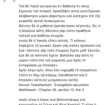
Τοῦ δὲ Ἰησοῦ γενομένου ἐν Βηθανίᾳ ἐν οἰκίᾳ
Σίμωνος τοῦ λεπροῦ, προσῆλθεν αὐτῷ γυνὴ ἔχουσα
ἀλάβαστρον μύρου βαρυτίμου καὶ κατέχεεν ἐπὶ τῆς
κεφαλῆς αὐτοῦ ἀνακειμένου.
ἰδόντες δὲ οἱ μαθηταὶ ἠγανάκτησαν λέγοντες, Εἰς τί
ἡ ἀπώλεια αὕτη; ἐδύνατο γὰρ τοῦτο πραθῆναι
πολλοῦ καὶ δοθῆναι πτωχοῖς.
γνοὺς δὲ ὁ Ἰησοῦς εἶπεν αὐτοῖς, Τί κόπους
παρέχετε τῇ γυναικί; ἔργον γὰρ καλὸν ἠργάσατο εἰς
ἐμέ· πάντοτε γὰρ τοὺς πτωχοὺς ἔχετε μεθ’ ἑαυτῶν,
ἐμὲ δὲ οὐ πάντοτε ἔχετε· βαλοῦσα γὰρ αὕτη τὸ
μύρον τοῦτο ἐπὶ τοῦ σώματός μου πρὸς τὸ
ἐνταφιάσαι με ἐποίησεν.
ἀμὴν λέγω ὑμῖν, ὅπου ἐὰν κηρυχθῇ τὸ εὐαγγέλιον
τοῦτο ἐν ὅλῳ τῷ κόσμῳ, λαληθήσεται καὶ ὃ
ἐποίησεν αὕτη εἰς μνημόσυνον αὐτῆς.
Novum Testamentum : Evangelium secundum
Matthaeum : Chapter 26, section 13, line 3
ποιὸς εἶναι ὁ λόγος ποὺ βαπτιστήκαμε καὶ
κοινωνοῦμε τὸ Σῶμα καὶ Αἷμα Χριστοῦ; Τὶ εἶναι ὁ