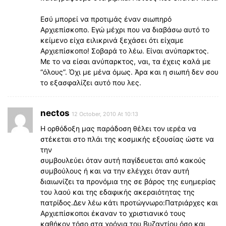
Εσύ μπορεί να προτιμάς έναν σιωπηρό
Αρχιεπίσκοπο. Εγώ μέχρι που να διαβάσω αυτό το
κείμενο είχα ειλικρινά ξεχάσει ότι είχαμε
Αρχιεπίσκοπο! Σοβαρά το λέω. Είναι ανύπαρκτος.
Με το να είσαι ανύπαρκτος, ναι, τα έχεις καλά με
“όλους”. Όχι με μένα όμως. Άρα και η σιωπή δεν σου
το εξασφαλίζει αυτό που λες.
nectos
12 October, 2010 At 10:13
Η ορθόδοξη μας παράδοση θέλει τον ιερέα να
στέκεται στο πλάι της κοσμικής εξουσίας ώστε να
την
συμβουλεύει όταν αυτή παγίδευεται από κακούς
συμβούλους ή και να την ελέγχει όταν αυτή
διαιωνίζει τα προνόμια της σε βάρος της ευημερίας
του λαού και της εδαφικής ακεραιότητας της
πατρίδος.Δεν λέω κάτι προτώγνωρο:Πατριάρχες και
Αρχιεπίσκοποι έκαναν το χριστιανικό τους
καθήκον τόσο στα χρόνια του Βυζαντίου όσο και