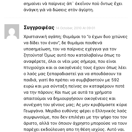
σημαίνει νὰ παίρνεις ἀπ` ἐκεῖνον ποὺ ὄντως ἔχει
ἀνάγκη γιὰ νὰ δώσεις στὸν ἀγύρτη.
Συγγραφέας
14 October, 2010 At 09:01
Χριστιανική αγάπη; Θυμάμαι το “ο έχων δυο χιτώνες
να δίδει τον έναν”, δε θυμάμαι πουθενά
υποσημείωση, του να παίρνεις εχέγγυα για τον
ζητούντα! Όμως αυτό που καταλαβαίνω όπως το
αναφέρετε, όλοι οι νέοι μας σήμερα, που είναι
πτυχιούχοι και οι οικογένειές τους έχουν όπως λέει
ο λαός μας ξεπαραδιαστεί για να σπουδάσουν τα
παιδιά, γιατί θα πρέπει να συμβιβαστούν με 592
ευρώ και μια σύνταξη πείνας αν καταφέρουν ποτέ
να την πάρουν; Και πως με αυτά τα χρήματα
απαιτούμαι να δημιουργήσουν οικογένειες και
συνέχιση του γένους μας; Ας μην κρυβόμαστε κύριε
Γεωργάνα. Μερίδιο ευθύνης φέρει ο Ελληνικός λαός
συμφωνούμε, που δεν επιλέγει με την ψήφο του τον
άριστο, αλλά τον όποιον άχρηστο μπορούσε να τουν
παρέχει εκδούλευση απο τη θέση ισχύος. Αυτό ναι.