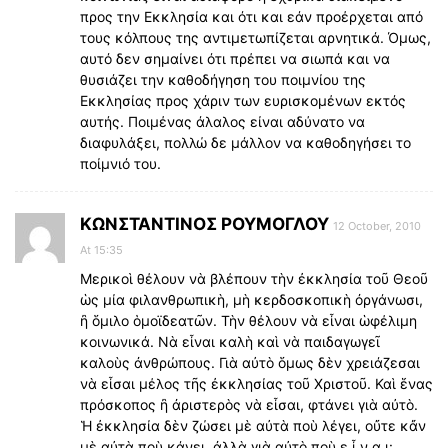
προς την Εκκλησία και ότι και εάν προέρχεται από
τους κόλπους της αντιμετωπίζεται αρνητικά. Όμως,
αυτό δεν σημαίνει ότι πρέπει να σιωπά και να
θυσιάζει την καθοδήγηση του ποιμνίου της
Εκκλησίας προς χάριν των ευρισκομένων εκτός
αυτής. Ποιμένας άλαλος είναι αδύνατο να
διαφυλάξει, πολλώ δε μάλλον να καθοδηγήσει το
ποίμνιό του.
KΩΝΣΤΑΝΤΙΝΟΣ ΡΟΥΜΟΓΛΟΥ
12 October, 2010
At 15:35
Μερικοὶ θέλουν νὰ βλέπουν τὴν ἐκκλησία τοῦ Θεοῦ
ὡς μία φιλανθρωπικὴ, μὴ κερδοσκοπικὴ ὀργάνωσι,
ἢ ὅμιλο ὁμοϊδεατῶν. Τὴν θέλουν νὰ εἶναι ὡφέλιμη
κοινωνικά. Νὰ εἶναι καλὴ καὶ νὰ παιδαγωγεῖ
καλοὺς ἀνθρώπους. Γιὰ αὐτὸ ὅμως δὲν χρειάζεσαι
νὰ εἶσαι μέλος τῆς ἐκκλησίας τοῦ Χριστοῦ. Καὶ ἕνας
πρόσκοπος ἢ ἀριστερὸς νὰ εἶσαι, φτάνει γιὰ αὐτὸ.
Ἡ ἐκκλησία δὲν ζώσει μὲ αὐτὰ ποὺ λέγει, οὔτε κἄν
μὲ αὐτὰ ποὺ κάνει, ἀλλὰ γιὰ αὐτὸ ποὺ ε ἶ ν α ι: