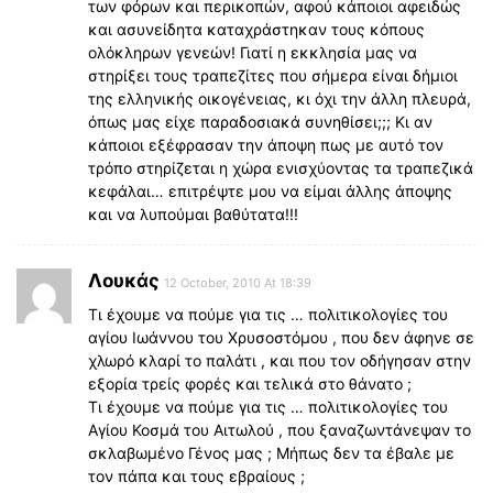
των φόρων και περικοπών, αφού κάποιοι αφειδώς
και ασυνείδητα καταχράστηκαν τους κόπους
ολόκληρων γενεών! Γιατί η εκκλησία μας να
στηρίξει τους τραπεζίτες που σήμερα είναι δήμιοι
της ελληνικής οικογένειας, κι όχι την άλλη πλευρά,
όπως μας είχε παραδοσιακά συνηθίσει;;; Κι αν
κάποιοι εξέφρασαν την άποψη πως με αυτό τον
τρόπο στηρίζεται η χώρα ενισχύοντας τα τραπεζικά
κεφάλαι… επιτρέψτε μου να είμαι άλλης άποψης
και να λυπούμαι βαθύτατα!!!
Λουκάς
12 October, 2010 At 18:39
Τι έχουμε να πούμε για τις … πολιτικολογίες του
αγίου Ιωάννου του Χρυσοστόμου , που δεν άφηνε σε
χλωρό κλαρί το παλάτι , και που τον οδήγησαν στην
εξορία τρείς φορές και τελικά στο θάνατο ;
Τι έχουμε να πούμε για τις … πολιτικολογίες του
Αγίου Κοσμά του Αιτωλού , που ξαναζωντάνεψαν το
σκλαβωμένο Γένος μας ; Μήπως δεν τα έβαλε με
τον πάπα και τους εβραίους ;