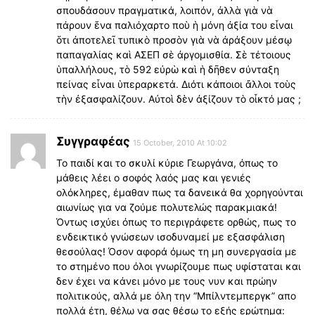
σπουδάσουν πραγματικά, λοιπόν, ἀλλὰ γιὰ νὰ
πάρουν ἕνα παλιόχαρτο ποὺ ἡ μόνη ἀξία του εἶναι
ὅτι ἀποτελεῖ τυπικὸ προσὸν γιὰ νὰ ἀράξουν μέσῳ
παπαγαλίας καὶ ΑΣΕΠ σὲ ἀργομισθία. Σὲ τέτοιους
ὑπαλλήλους, τὸ 592 εὐρὼ καὶ ἡ δῆθεν σύνταξη
πείνας εἶναι ὑπεραρκετά. Διότι κάποιοι ἄλλοι τοὺς
τὴν ἐξασφαλίζουν. Αὐτοὶ δὲν ἀξίζουν τὸ οἶκτό μας ;
Συγγραφέας
15 October, 2010 At 10:02
Το παιδί και το σκυλί κύριε Γεωργάνα, όπως το
μάθεις λέει ο σοφός λαός μας και γενιές
ολόκληρες, έμαθαν πως τα δανεικά θα χορηγούνται
αιωνίως για να ζούμε πολυτελώς παρακμιακά!
Όντως ισχύει όπως το περιγράφετε ορθώς, πως το
ενδεικτικό γνώσεων ισοδυναμεί με εξασφάλιση
θεσούλας! Όσον αφορά όμως τη μη συνεργασία με
το στημένο που όλοι γνωρίζουμε πως υφίσταται και
δεν έχει να κάνει μόνο με τους νυν και πρώην
πολιτικούς, αλλά με όλη την “Μπίλντεμπεργκ” απο
πολλά έτη, θέλω να σας θέσω το εξής ερώτημα: