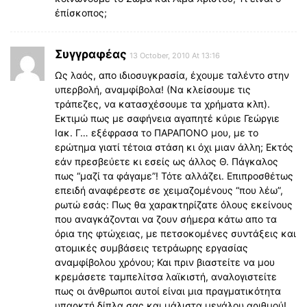
ἐπίσκοπος;
Συγγραφέας
13 October, 2010 At 13:16
Ως λαός, απο ιδιοσυγκρασία, έχουμε ταλέντο στην
υπερβολή, αναμφίβολα! (Να κλείσουμε τις
τράπεζες, να κατασχέσουμε τα χρήματα κλπ).
Εκτιμώ πως με σαφήνεια αγαπητέ κύριε Γεώργιε
Ιακ. Γ… εξέφρασα το ΠΑΡΑΠΟΝΟ μου, με το
ερώτημα γιατί τέτοια στάση κι όχι μιαν άλλη; Εκτός
εάν πρεσβεύετε κι εσείς ως άλλος Θ. Πάγκαλος
πως “μαζί τα φάγαμε”! Τότε αλλάζει. Επιπροσθέτως
επειδή αναφέρεστε σε χειμαζομένους “που λέω”,
ρωτώ εσάς: Πως θα χαρακτηρίζατε όλους εκείνους
που αναγκάζονται να ζουν σήμερα κάτω απο τα
όρια της φτώχειας, με πετσοκομένες συντάξεις και
ατομικές συμβάσεις τετράωρης εργασίας
αναμφίβολου χρόνου; Και πριν βιαστείτε να μου
κρεμάσετε ταμπελίτσα λαϊκιστή, αναλογιστείτε
πως οι άνθρωποι αυτοί είναι μια πραγματικότητα
υπαρκτή δίπλα σας και μάλιστα μεγάλου αριθμού!