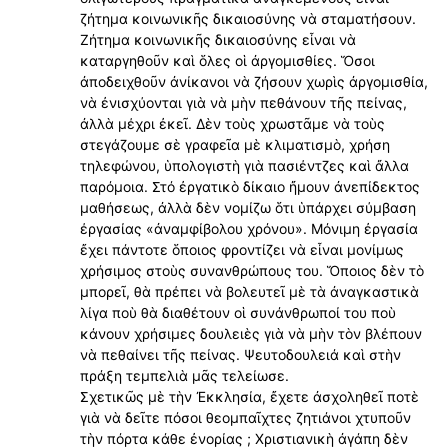
ζήτημα κοινωνικῆς δικαιοσύνης νὰ σταματήσουν.
Ζήτημα κοινωνικῆς δικαιοσύνης εἶναι νὰ
καταργηθοῦν καὶ ὅλες οἱ ἀργομισθίες. Ὅσοι
ἀποδειχθοῦν ἀνίκανοι νὰ ζήσουν χωρὶς ἀργομισθία,
νὰ ἐνισχύονται γιὰ νὰ μὴν πεθάνουν τῆς πείνας,
ἀλλὰ μέχρι ἐκεῖ. Δὲν τοὺς χρωστᾶμε νὰ τοὺς
στεγάζουμε σὲ γραφεῖα μὲ κλιματισμὸ, χρήση
τηλεφώνου, ὑπολογιστὴ γιὰ πασιέντζες καὶ ἄλλα
παρόμοια. Στό ἐργατικὸ δίκαιο ἤμουν ἀνεπίδεκτος
μαθήσεως, ἀλλὰ δὲν νομίζω ὅτι ὑπάρχει σύμβαση
έργασίας «ἀναμφίβολου χρόνου». Μόνιμη ἐργασία
ἔχει πάντοτε ὅποιος φροντίζει νὰ εἶναι μονίμως
χρήσιμος στοὺς συνανθρώπους του. Ὅποιος δὲν τὸ
μπορεῖ, θὰ πρέπει νὰ βολευτεῖ μὲ τὰ ἀναγκαστικὰ
λίγα ποὺ θὰ διαθέτουν οἱ συνάνθρωποί του ποὺ
κάνουν χρήσιμες δουλειὲς γιὰ νὰ μὴν τὸν βλέπουν
νὰ πεθαίνει τῆς πείνας. Ψευτοδουλειά καὶ στὴν
πράξη τεμπελιὰ μᾶς τελείωσε.
Σχετικῶς μὲ τὴν Ἐκκλησία, ἔχετε ἀσχοληθεῖ ποτὲ
γιὰ νὰ δεῖτε πόσοι θεομπαῖχτες ζητιάνοι χτυποῦν
τὴν πόρτα κάθε ἐνορίας ; Χριστιανικὴ ἀγάπη δὲν