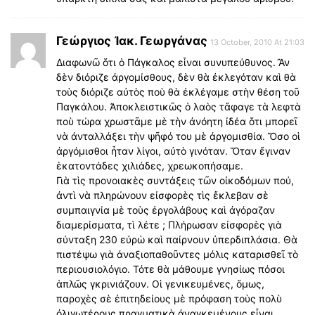
Γεώργιος Ἰακ. Γεωργάνας
13 October, 2010 At 21:03
Διαφωνῶ ὅτι ὁ Πάγκαλος εἶναι συνυπεύθυνος. Ἂν
δὲν διόριζε ἀργομίσθους, δὲν θὰ ἐκλεγόταν καὶ θὰ
τοὺς διόριζε αὐτὸς ποὺ θὰ ἐκλέγαμε στὴν θέση τοῦ
Παγκάλου. Ἀποκλειστικῶς ὁ λαὸς τἄφαγε τὰ λεφτὰ
ποὺ τώρα χρωστᾶμε μὲ τὴν ἀνόητη ἰδέα ὅτι μπορεῖ
νὰ ἀνταλλάξει τὴν ψῆφό του μὲ ἀργομισθία. Ὅσο οἱ
ἀργόμισθοι ἦταν λίγοι, αὐτὸ γινόταν. Ὅταν ἔγιναν
ἑκατοντάδες χιλιάδες, χρεωκοπήσαμε.
Γιὰ τὶς προνοιακὲς συντάξεις τῶν οἰκοδόμων πού,
ἀντὶ νὰ πληρώνουν εἰσφορὲς τὶς ἔκλεβαν σὲ
συμπαιγνία μὲ τοὺς ἐργολάβους καὶ ἀγόραζαν
διαμερίσματα, τὶ λέτε ; Πλήρωσαν εἰσφορὲς γιὰ
σύνταξη 230 εὐρὼ καὶ παίρνουν ὐπερδιπλάσια. Θὰ
πιστέψω γιὰ ἀναξιοπαθοῦντες μόλις καταρισθεῖ τὸ
περιουσιολόγιο. Τότε θὰ μάθουμε γνησίως πόσοι
ἁπλῶς γκρινιάζουν. Οἱ γενικευμένες, ὅμως,
παροχὲς σὲ ἐπιτηδείους μὲ πρόφαση τοὺς πολὺ
ὀλιγωτέρους πραγματικὰ ἀναγκεμένους εἶναι