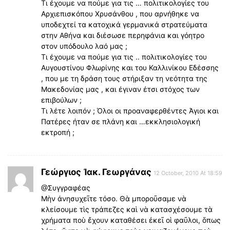
Τι έχουμε να πούμε για τις … πολιτικολογίες του
Αρχιεπισκόπου Χρυσάνθου , που αρνήθηκε να
υποδεχτεί τα κατοχικά γερμανικά στρατεύματα
στην Αθήνα και διέσωσε περηφάνια και γόητρο
στον υπόδουλο λαό μας ;
Τι έχουμε να πούμε για τις .. πολιτικολογίες του
Αυγουστίνου Φλωρίνης και του Καλλινίκου Εδέσσης
, που με τη δράση τους στήριξαν τη νεότητα της
Μακεδονίας μας , και έγιναν έτσι στόχος των
επιβούλων ;
Τι λέτε λοιπόν ; Όλοι οι προαναφερθέντες Άγιοι και
Πατέρες ήταν σε πλάνη και …εκκλησιολογική
εκτροπή ;
Γεώργιος Ἰακ. Γεωργάνας
12 October, 2010 At 18:59
@Συγγραφέας
Μὴν άνησυχεῖτε τόσο. Θὰ μποροῦσαμε νὰ
κλείσουμε τὶς τράπεζες καὶ νὰ κατασχέσουμε τὰ
χρήματα ποὺ ἔχουν καταθέσει ἐκεῖ οἱ φαῦλοι, ὅπως