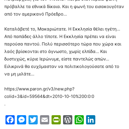
πρόβαλλε τα εθνικά δίκαια. Και η φωνή του εισακουγόταν
από τον αμερικανό Πρόεδρο…
Καταλάβετέ το, Μακαριώτατε. Η Εκκλησία θέλει ηγέτη…
Από παπάδες άλλο τίποτε. Η Εκκλησία πρέπει να είναι
παρούσα παντού. Πολύ περισσότερο τώρα που χώρα και
λαός βρίσκονται στο άγνωστο, χωρίς ελπίδα… Και
δυστυχώς, κύριε Ιερώνυμε, είστε παντελώς απών…
Ειλικρινά θα ευχόμασταν να πολιτικολογούσατε από το
να μη μιλάτε…
https://www.paron.gr/v3/new.php?
colid=3&id=59564&dt=2010-10-10%200:0:0
.
Facebook
Messenger
Twitter
Email
PrintFriendly
WordPress
WhatsAp
LinkedI