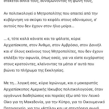
στέκεται δίπλα τους, δυναμώνοντας τη φωνή τους,
Αν πολιτικολογεί ο Μητροπολίτης που απαιτεί από την
κυβέρνηση να σκύψει το κεφάλι στους αδύναμους, σ’
αυτούς που δεν έχουν στον ήλιο μοίρα…
… ε, τότε καλά κάνατε και τα ψάλατε, κύριε
Αρχιεπίσκοπε, στον Άνθιμο, στον Αμβρόσιο, στον Δανιήλ
και σ’ όλους εκείνους τους Μητροπολίτες, που δεν έχουν
επιλέξει την αφωνία, όπως εσείς, για να είστε ευχάριστος
στους κρατούντες, κλείνοντας τα μάτια σ’ αυτά που
βιώνει το πλήρωμα της Εκκλησίας.
Με τη… λογική σας, κύριε Ιερώνυμε, και ο μακαριστός
Αρχιεπίσκοπος Αμερικής Ιάκωβος πολιτικολογούσε, όταν
οργάνωνε διαδηλώσεις και πορείες έξω από τον Λευκό
Οίκο για τη Μακεδονία, για την Κύπρο, για το Οικουμενικό
Πατριαρχείο, για τον «Αττίλα» και με στεντόρεια φωνή