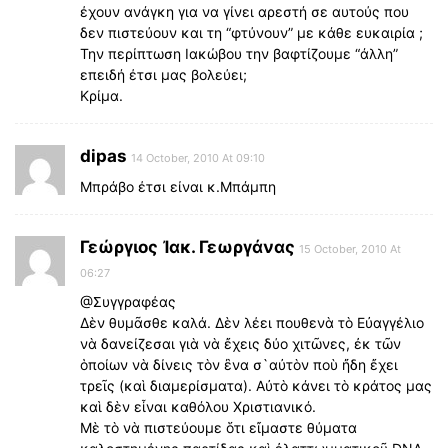
έχουν ανάγκη για να γίνει αρεστή σε αυτούς που
δεν πιστεύουν και τη “φτύνουν” με κάθε ευκαιρία ;
Την περίπτωση Ιακώβου την βαφτίζουμε “άλλη”
επειδή έτσι μας βολεύει;
Κρίμα.
dipas
14 October, 2010 At 09:10
Μπράβο έτσι είναι κ.Μπάμπη
Γεώργιος Ἰακ. Γεωργάνας
15 October, 2010 At
06:27
@Συγγραφέας
Δὲν θυμᾶσθε καλά. Δὲν λέει πουθενὰ τὸ Εὐαγγέλιο
νὰ δανείζεσαι γιὰ νὰ ἔχεις δύο χιτῶνες, ἐκ τῶν
ὁποίων νὰ δίνεις τὸν ἒνα σ`αὐτὸν ποὺ ἤδη ἔχει
τρεῖς (καὶ διαμερίσματα). Αὐτὸ κάνει τὸ κράτος μας
καὶ δὲν εἶναι καθόλου Χριστιανικό.
Μὲ τὸ νὰ πιστεύουμε ὅτι εἴμαστε θύματα