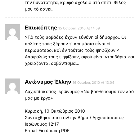
τὴν δυνατότητα, κρυφὸ σχολειὸ στὸ σπίτι. Φίλος
μου τὸ κάνει.
Επισκέπτης
15 October, 2010 At 14:59
>Γιὰ τοὺς σοβάδες ἔχουν εὐθύνη οἱ δήμαρχοι. Οἱ
πολίτες τοὺς ξέρουν τὶ κουμάσια εἶναι οἱ
περισσότεροι καὶ ἐν τούτοις τοὺς ψηφίζουν.<
Ασαφαλώς τους ψηφίζουν, αφού είναι ντουβάρια και
χρειάζονται σοβάντισμα…
Ανώνυμος Έλλην
16 October, 2010 At 13:04
Αρχιεπίσκοπος Ιερώνυμος «Να βοηθήσουμε τον λαό
μας με έργα»
Κυριακή, 10 Οκτώβριος 2010
Συντάχθηκε απο τον/την Βήμα / Αρχιεπίσκοπος
Ιερώνυμος 12:17
E-mail Εκτύπωση PDF