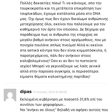
Πολλές δεκαετίες πίσω! Τι να κάνουμε, απο την
τουρκοκρατία και τη μετέπειτα επικράτηση των
τσιφλικάδων, έχουμε κατάλοιπα μέσα στο DNA
μας. Όχι όμως πως δεν έχουν δικαίωμα ανθρώπινης
μεταχείρησης όλοι, εκείνοι που παλεύουμε για τον
καθημερινό τον άρτο τον επιούσιο. Δε δέχομαι για
παράδειγμα πως οι άνθρωποι της επαρχίας σε
μεγάλο βαθμό ανήκουν στους αργόμισθους, που με
πονηρία πουλάνε απλώς πνεύμα! Αλλά κι εκείνοι
στα αστικά κέντρα που δεν είναι κομματόσκυλα, ή
παρατρεχάμενοι, πάλι δεν ανήκουν στους
καλοβολεμένους! Όσο κι αν δεν το πιστεύετε
ισχύει! Μπορεί να γκρινιάζουμε ως λαός γενικά
αλλά στην παρούσα συγκηρία, οι περισσότεροι
είμαστε θύματα καλοστημένης παρτίδας!
dipas
14 October, 2010 At 09:08
Εκλεγμένη κυβέρνηση με ποσοστό 31,8% επί του
συνόλου των ψηφοφόρων…
Να “ανήκει σε όλους” δηλαδή να αφήσει αυτούς που