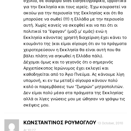
σχόλια, σε διάφορα sites ειδησεογραφικά, υβριστικά
για την Εκκλησία και τους ιερείς. Έχω κουραστεί να
ακούω για την περιουσία της Εκκλησίας και ότι θα
μπορούσε να σωθεί (!!!) η Ελλάδα με την περιουσία
αυτή. Χωρίς κανείς να σκεφθεί και να πει ότι οι
πολιτικοί τα “έφαγαν” (μαζί μ’ εμάς) ενώ η
Εκκλησία κάνοντας χρηστή διαχείριση έχει κάνει το
κουμάντο της (και είμαι σίγουρη ότι αν τα πράγματα
χειροτερεύσουν η Εκκλησία θα είναι αυτή που θα
βάλει πλάτη να σηκωθεί η Ελλάδα πάλι).
Δέχομαι όμως και το γεγονός ότι ο σημερινός
Αρχιεπίσκοπος Ιερώνυμος έχει εκλεγεί και
καθοδηγείται από το Άγιο Πνεύμα. Ας κάνουμε λίγη
υπομονή, κι εν τω μεταξύ σίγουρα κάνουν πολύ
καλό οι παρεμβάσεις των “ζωηρών” μητροπολιτών.
Δεν είμαι πολύ μέσα στα πράγματα της Εκκλησίας
αλλά οι λίγες γνώσεις μου με ώθησαν να γράψω τις
σκέψεις μου.
KΩΝΣΤΑΝΤΙΝΟΣ ΡΟΥΜΟΓΛΟΥ
13 October, 2010
At 10:27