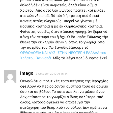
δηλαδὴ δὲν εἶναι σωματεῖο, ἀλλὰ εἶναι σῶμα
Χριστοῦ. Ἀπὸ αὐτὸ ξεκινώντας πράττει καὶ μιλάει
καὶ φιλανθρωπεῖ. Γιὰ αὐτὸ ἡ κριτικὴ ποὺ ἀσκεῖ
κανεὶς στοὺς κληρικοὺς μπορεῖ νὰ γίνεται μὲ
κοσμικὰ κριτήρια ἢ μὲ ἐκκλησιολογικά κριτήρια.
Φαίνεται, νομίζω, ὅταν κάποιος γράφῃ, ἄν ξέρει νὰ
κάνῃ τὸν σταυρό του ἢ ὂχι. Ὁ Βαυαρὸς Ὄθωνας τὴν
ἤθελε τὴν ἐκκλησία ἐθνική, ὅπως τὸ γνώριζε ἀπὸ
τὴν πατρίδα του. Ἄς ξαναδιαβάσουμε τὸ
ΟΡΘΟΔΟΞΙΑ ΚΑΙ ΔΥΣΙ ΣΤΗΝ ΝΕΟΤΕΡΗ ΕΛΛΑΔΑ του
Χρήστου Γιανναρᾶ
. Μᾶς τὰ λέγει πολὺ ὄμορφα ἐκεῖ.
imago
12 October, 2010 At 16:14
Θεωρώ ότι οι πολιτικές τοποθετήσεις της Ιεραρχίας
οφείλουν να περιορίζονται αυστηρά τόσο σε αριθμό
όσο και σε βάθος. Το πότε οφείλει να μιλάει ένας
Αρχιεπίσκοπος το γνωρίζει ο ίδιος καλύτερα από
όλους, ωστόσο οφείλει να αποφεύγει την
κατάχρηση του θεσμικού του ρόλου. Δεν πρέπει να
δίδεται η εντύπωση ότι η Ιεραρχία κατευθύνει