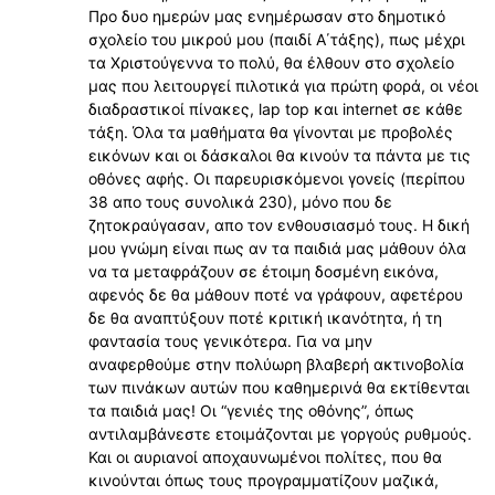
Προ δυο ημερών μας ενημέρωσαν στο δημοτικό
σχολείο του μικρού μου (παιδί Α΄τάξης), πως μέχρι
τα Χριστούγεννα το πολύ, θα έλθουν στο σχολείο
μας που λειτουργεί πιλοτικά για πρώτη φορά, οι νέοι
διαδραστικοί πίνακες, lap top και internet σε κάθε
τάξη. Όλα τα μαθήματα θα γίνονται με προβολές
εικόνων και οι δάσκαλοι θα κινούν τα πάντα με τις
οθόνες αφής. Οι παρευρισκόμενοι γονείς (περίπου
38 απο τους συνολικά 230), μόνο που δε
ζητοκραύγασαν, απο τον ενθουσιασμό τους. Η δική
μου γνώμη είναι πως αν τα παιδιά μας μάθουν όλα
να τα μεταφράζουν σε έτοιμη δοσμένη εικόνα,
αφενός δε θα μάθουν ποτέ να γράφουν, αφετέρου
δε θα αναπτύξουν ποτέ κριτική ικανότητα, ή τη
φαντασία τους γενικότερα. Για να μην
αναφερθούμε στην πολύωρη βλαβερή ακτινοβολία
των πινάκων αυτών που καθημερινά θα εκτίθενται
τα παιδιά μας! Οι “γενιές της οθόνης”, όπως
αντιλαμβάνεστε ετοιμάζονται με γοργούς ρυθμούς.
Και οι αυριανοί αποχαυνωμένοι πολίτες, που θα
κινούνται όπως τους προγραμματίζουν μαζικά,