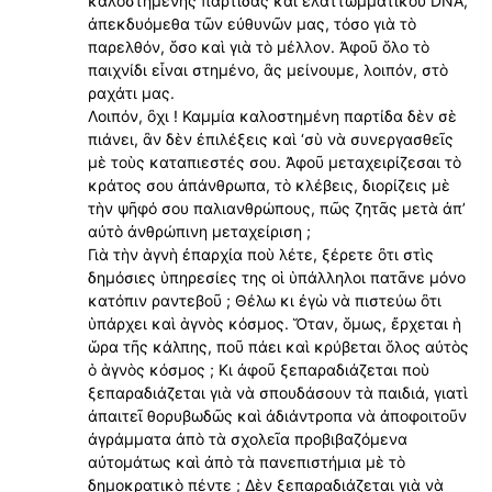
καλοστημένης παρτίδας καὶ ἐλαττωμματικοῦ DNA,
ἀπεκδυόμεθα τῶν εὐθυνῶν μας, τόσο γιὰ τὸ
παρελθόν, ὅσο καὶ γιὰ τὸ μέλλον. Ἀφοῦ ὅλο τὸ
παιχνίδι εἶναι στημένο, ἂς μείνουμε, λοιπόν, στὸ
ραχάτι μας.
Λοιπόν, ὂχι ! Καμμία καλοστημένη παρτίδα δὲν σὲ
πιάνει, ἂν δὲν ἐπιλέξεις καὶ ‘σὺ νὰ συνεργασθεῖς
μὲ τοὺς καταπιεστές σου. Ἀφοῦ μεταχειρίζεσαι τὸ
κράτος σου ἀπάνθρωπα, τὸ κλέβεις, διορίζεις μὲ
τὴν ψῆφό σου παλιανθρώπους, πῶς ζητᾶς μετὰ ἀπ’
αὐτὸ ἀνθρώπινη μεταχείριση ;
Γιὰ τὴν ἁγνὴ ἐπαρχία ποὺ λέτε, ξέρετε ὂτι στὶς
δημόσιες ὑπηρεσίες της οἱ ὑπάλληλοι πατᾶνε μόνο
κατόπιν ραντεβοῦ ; Θέλω κι ἐγὼ νὰ πιστεύω ὂτι
ὑπάρχει καὶ ἁγνὸς κόσμος. Ὅταν, ὅμως, ἔρχεται ἡ
ὥρα τῆς κάλπης, ποῦ πάει καὶ κρύβεται ὅλος αὐτὸς
ὁ ἁγνὸς κόσμος ; Κι ἀφοῦ ξεπαραδιάζεται ποὺ
ξεπαραδιάζεται γιὰ νὰ σπουδάσουν τὰ παιδιά, γιατὶ
ἀπαιτεῖ θορυβωδῶς καὶ ἀδιάντροπα νὰ άποφοιτοῦν
ἀγράμματα ἀπὸ τὰ σχολεῖα προβιβαζόμενα
αὐτομάτως καὶ ἀπὸ τὰ πανεπιστήμια μὲ τὸ
δημοκρατικὸ πέντε ; Δὲν ξεπαραδιάζεται γιὰ νὰ