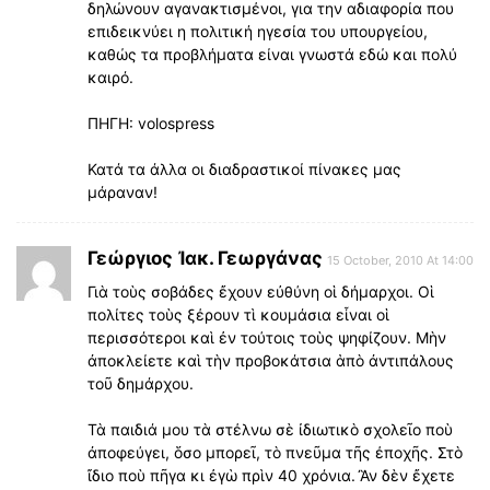
δηλώνουν αγανακτισμένοι, για την αδιαφορία που
επιδεικνύει η πολιτική ηγεσία του υπουργείου,
καθώς τα προβλήματα είναι γνωστά εδώ και πολύ
καιρό.
ΠΗΓΗ: volospress
Κατά τα άλλα οι διαδραστικοί πίνακες μας
μάραναν!
Γεώργιος Ἰακ. Γεωργάνας
15 October, 2010 At 14:00
Γιὰ τοὺς σοβάδες ἔχουν εὐθύνη οἱ δήμαρχοι. Οἱ
πολίτες τοὺς ξέρουν τὶ κουμάσια εἶναι οἱ
περισσότεροι καὶ ἐν τούτοις τοὺς ψηφίζουν. Μὴν
ἀποκλείετε καὶ τὴν προβοκάτσια ἁπὸ ἀντιπάλους
τοῦ δημάρχου.
Τὰ παιδιά μου τὰ στέλνω σὲ ἰδιωτικὸ σχολεῖο ποὺ
ἀποφεύγει, ὅσο μπορεῖ, τὸ πνεῦμα τῆς έποχῆς. Στὸ
ἴδιο ποὺ πῆγα κι ἐγὼ πρὶν 40 χρόνια. Ἂν δὲν ἔχετε