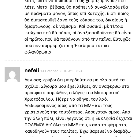
λέτε, ὥστε νὰ σώσουμε τοὺς χειμαζομένους ποὺ
λέτε. Μετά, βέβαια, θὰ πρέπει νὰ συναλλασόμεθα
μὲ πράγματα μόνον, ὅπως ἐπὶ Κατοχῆς, διότι ποιὸς
θὰ έμπιστευθεῖ ξανὰ τοὺς κόπους του, δικαίους ἢ
ἁμαρτωλούς, σὲ νόμισμα. Καὶ φυσικά, μὲ τέτοια
φτώχεια ποὺ θὰ πέσει, οἱ ἀναξιοπαθοῦντες θὰ εἶναι
οἱ πρῶτοι ποὺ θὰ πεθάνουν άπὸ τὴν πεῖνα. Εὐτυχῶς
ποὺ δὲν συμμερίζεται ἡ Ἑκκλησία τέτοια
φιλανθρωπία.
nefeli
13 October, 2010 At 08:53
Δεν σας κρύβω ότι μπερδεύτηκα με όλα αυτά τα
σχόλια. Σίγουρα μου έχει λείψει, αν αναφερθώ στο
πρόσφατο παρελθόν, ο λόγος του Μακαριστού
Χριστόδουλου. Ήξερε να οδηγεί τον λαό.
Λοιδωρούμενος ίσως από τα ΜΜΕ και τους
χριστιανούς της ταυτότητας. Ακουγόταν όμως. Από
την άλλη πάλι, είναι γεγονός ότι η Εκκλησία δέχεται
ΠΟΛΕΜΟ! Απ’ όλα τα ΜΜΕ που, κακά τα ψέμματα,
καθοδηγούν τους πολίτες. Έχω βαρεθεί να διαβάζω