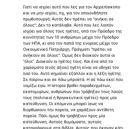
Γιατί να ισχύει αυτό που λες για τον Αρχιεπίσκοπο
και να μην ισχύει, πχ, για τον οποιονδήποτε
πρωθυπουργό; Αυτός δεν πρέπει να “ανήκει σε
όλους”; Δεν το κατάλαβα. Αυτό που λες λοιπόν
ισχύει για όλους τους ηγέτες, από τον Πρόεδρο της
κοινότητας των 10 ανθρώπων μέχρι τον Πρόεδρο
των ΗΠΑ, κι από τον παπά της ενορίας μέχρι τον
Οικουμενικό Πατριάρχη. Πράγματι “πρέπει να
ανήκουν σε όλους”. Όμως δεν διοικούν αυτοί οι
“όλοι”. Διοικούν οι ηγέτες τους. Και ένα από τα
χαρίσματα (ενός άξιου) ηγέτη είναι να οδηγεί τον
λαό του. Αυτό σημαίνει εξάλλου και η λέξη ηγέτης.
Σε παίρνω και σε πάω μπροστά. Η σε πάω εκεί που
νομίζω εγώ. Η Ιστορία βρίθει παραδειγμάτων,
εκατομυρίων, ανθρώπων που τράβηξαν τους λαούς
τους (πολιτικοί ή θρησκευτικοί ηγέτες) προς μία
κατεύθυνση. Οι επόμενοι μπορεί ίσως να
διορθώσουν την πορεία, να χαράξουν αντίθετη
πορεία. Πάλι όμως θα τραβήξουν προς μία
κατεύθυνση. Αυτούς θυμόμαστε, αυτούς
καταγράφουμε στα βιβλία. Αυτούς που έκαναν κάτι.