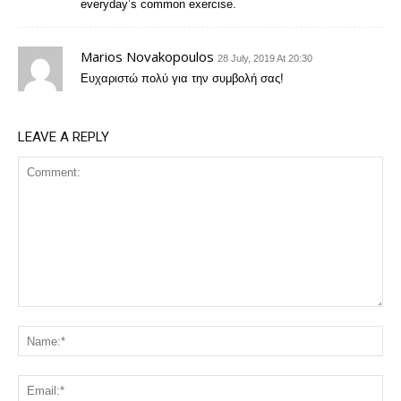
everyday’s common exercise.
Marios Novakopoulos
28 July, 2019 At 20:30
Ευχαριστώ πολύ για την συμβολή σας!
LEAVE A REPLY
Comment:
Na
Ema