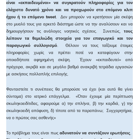
είναι «εκπαιδευμένοι» να συγκρατούν πληροφορίες για τον
ελάχιστο δυνατό χρόνο και να προχωρούν στο επόμενο κλιπ
ήχου ή το επόμενο tweet
. Δεν μπορούν να κρατήσουν μία σκέψη
στο μυαλό τους για αρκετό διάστημα ώστε να την αναλύσουν και να
δημιουργήσουν τις ανάλογες νοητικές σχέσεις. Συνεπώς,
τους
λείπουν τα θεμελιώδη στοιχεία για τον επαγωγικό και τον
παραγωγικό συλλογισμό
. Θέλουν να τους ταΐζουμε έτοιμες
πληροφορίες χωρίς να πρέπει ποτέ να καταφύγουν στην
οποιαδήποτε αφηρημένη σκέψη. Έχουν «εκπαιδευτεί» από
πρόχειρα, ακριβά και σε μεγάλο βαθμό ανακριβή τετράδια εργασιών
με ασκήσεις πολλαπλής επιλογής.
Φανταστείτε τι συνέπειες θα μπορούσε να έχει (και αυτό θα γίνει
σύντομα) στο ιατρικό επάγγελμα. «Όταν έχουμε μία περίπτωση
σκωληκοειδίτιδας, αφαιρούμε α) την σπλήνα, β) την καρδιά, γ) την
σκωληκοειδή απόφυση, δ) τίποτε από τα παραπάνω; Συγχαρητήρια,
να ο πρώτος σας ασθενής»
Το πρόβλημα τους είναι πως
αδυνατούν να συντάξουν ερωτήσεις
.