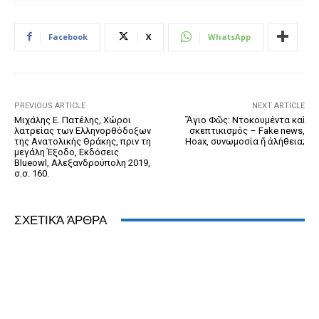
e
e
er
ri
Pr
s
e
b
n
e
e
A
dI
Facebook
X
WhatsApp
o
g
n
ss
p
n
o
er
dl
p
k
y
PREVIOUS ARTICLE
NEXT ARTICLE
Μιχάλης Ε. Πατέλης, Χώροι
Ἅγιο Φῶς: Ντοκουμέντα καὶ
λατρείας των Ελληνορθόδοξων
σκεπτικισμός – Fake news,
της Ανατολικής Θράκης, πριν τη
Hoax, συνωμοσία ἤ ἀλήθεια;
μεγάλη Έξοδο, Εκδόσεις
Blueowl, Αλεξανδρούπολη 2019,
σ.σ. 160.
ΣΧΕΤΙΚΆ ΆΡΘΡΑ