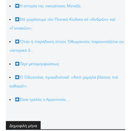
Η ιστορία της οικογένειας Μεταξά.
Θά χωρίσουμε τόν Ποινικό Κώδικα σέ «Ἀνδρῶν» καί
«Γυναικῶν»;
Ὅταν ἡ παράδοση στούς Ὀθωμανούς παρουσιάζεται ὡς
«ἱστορικό δ...
Περί μεταμορφώσεως
Ὁ Ὀδυσσέας προειδοποιεῖ: «Ἀπό χαμηλά βλέπεις πιό
καθαρά!».
Είναι τρελός ο Αργεντινός…
Δημοφιλή μήνα