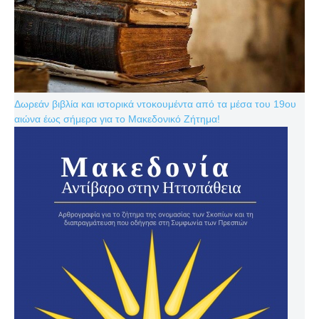
Δωρεάν βιβλία και ιστορικά ντοκουμέντα από τα μέσα του 19ου
αιώνα έως σήμερα για το Μακεδονικό Ζήτημα!