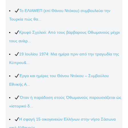
Το ΕΛΙΑΜΕΠ (επί Θάνου Ντόκου) συμβουλεύει την
Τουρκία πώς θα...
Κρυφό Σχολειό: Από τους βάρβαρους Οθωμανούς μέχρι
τους ανίερ...
19 Ιουλίου 1974: Μια ημέρα πριν από την τραγωδία της
Κύπρου&...
Έργα και ημέρες του Θάνου Ντόκου – Συμβούλου
Εθνικής Α...
Ὅταν ἡ παράδοση στούς Ὀθωμανούς παρουσιάζεται ὡς
«ἱστορικό δ...
Η σφαγή 15 οικογενειών Ελλήνων στην νήσο Σάσωνα
από Αλβανούς...