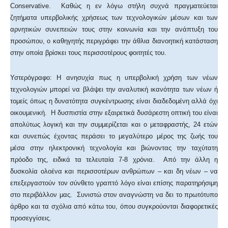
Conservative. Καθώς η εν λόγω στήλη συχνά πραγματεύεται
ζητήματα υπερβολικής χρήσεως των τεχνολογικών μέσων και των
αρνητικών συνεπειών τους στην κοινωνία και την ανάπτυξη του
προσώπου, ο καθηγητής περιγράφει την άθλια διανοητική κατάσταση
στην οποία βρίσκει τους περισσοτέρους φοιτητές του.
Υστερόγραφο: Η ανησυχία πως η υπερβολική χρήση των νέων
τεχνολογιών μπορεί να βλάψει την αναλυτική ικανότητα των νέων ή
τομείς όπως η δυνατότητα συγκέντρωσης είναι διαδεδομένη αλλά όχι
οικουμενική. Η δυσπιστία στην εξαιρετικά δυσάρεστη οπτική του είναι
απολύτως λογική και την συμμερίζεται και ο μεταφραστής, 24 ετών
και συνεπώς έχοντας περάσει το μεγαλύτερο μέρος της ζωής του
μέσα στην ηλεκτρονική τεχνολογία και βιώνοντας την ταχύτατη
πρόοδο της, ειδικά τα τελευταία 7-8 χρόνια. Από την άλλη η
δυσκολία ολοένα και περισσοτέρων ανθρώπων – και δη νέων – να
επεξεργαστούν τον σύνθετο γραπτό λόγο είναι επίσης παρατηρήσιμη
στο περιβάλλον μας. Συνιστώ στον αναγνώστη να δει το πρωτότυπο
άρθρο και τα σχόλια από κάτω του, όπου συγκρούονται διαφορετικές
προσεγγίσεις.