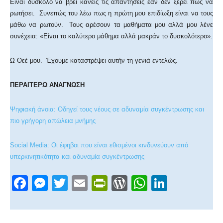
Είναι δύσκολο να βρει κανείς τις απαντήσεις εάν δεν ξέρει πως να
ρωτήσει. Συνεπώς του λέω πως η πρώτη μου επιδίωξη είναι να τους
μάθω να ρωτούν. Τους αρέσουν τα μαθήματα μου αλλά μου λένε
συνέχεια: «Είναι το καλύτερο μάθημα αλλά μακράν το δυσκολότερο».
Ω Θεέ μου. Έχουμε καταστρέψει αυτήν τη γενιά εντελώς.
ΠΕΡΑΙΤΕΡΩ ΑΝΑΓΝΩΣΗ
Ψηφιακή άνοια: Οδηγεί τους νέους σε αδυναμία συγκέντρωσης και
πιο γρήγορη απώλεια μνήμης
Social Media: Οι έφηβοι που είναι εθισμένοι κινδυνεύουν από
υπερκινητικότητα και αδυναμία συγκέντρωσης
F
M
T
E
Pr
W
W
Li
a
e
wi
m
in
or
h
n
c
ss
tt
ail
tF
d
at
k