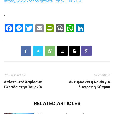
https://www.xronos.gr/detail.php?ID=62136
.
Facebook
Messenger
Twitter
Email
PrintFriendly
WordPress
WhatsAp
LinkedI
Previous article
Next article
Απίστευτο! Χαρίσαμε
Αντιφάσκει η Νokia για
Ελλάδα στην Τουρκία
διαγραφή Κύπρου
RELATED ARTICLES