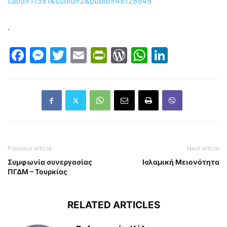
catid=11381&subid=2&pubid=48128948
.
Facebook
Messenger
Twitter
Email
PrintFriendly
WordPress
WhatsAp
LinkedI
Previous article
Next article
Συμφωνία συνεργασίας
Ισλαμική Μειονότητα
ΠΓΔΜ – Τουρκίας
RELATED ARTICLES