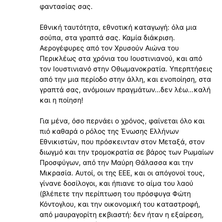
φαντασίας σας.
Εθνική ταυτότητα, εθνοτική καταγωγή: όλα μια
σούπα, στα γραπτά σας. Καμία διάκριση.
Αερογέφυρες από τον Χρυσούν Αιώνα του
Περικλέως στα χρόνια του Ιουστινιανού, και από
τον Ιουστινιανό στην Οθωμανοκρατία. Υπερπτήσεις
από την μια περίοδο στην άλλη, και ενοποίηση, στα
γραπτά σας, ανόμοιων πραγμάτων…δεν λέω…καλή
και η ποίηση!
Για μένα, όσο περνάει ο χρόνος, φαίνεται όλο και
πιό καθαρά ο ρόλος της Ένωσης Ελλήνων
Εθνικιστών, που πρόσκεινταν στον Μεταξά, στον
διωγμό και την τρομοκρατία σε βάρος των Ρωμαίων
Προσφύγων, από την Μαύρη Θάλασσα και την
Μικρασία. Αυτοί, οι της ΕΕΕ, και οι απόγονοί τους,
γίνανε δοσίλογοι, και ήπιανε το αίμα του λαού
(βλέπετε την περίπτωση του πρόσφυγα Φώτη
Κόντογλου, και την οικονομική του καταστροφή,
από μαυραγορίτη εκβιαστή: δεν ήταν η εξαίρεση,