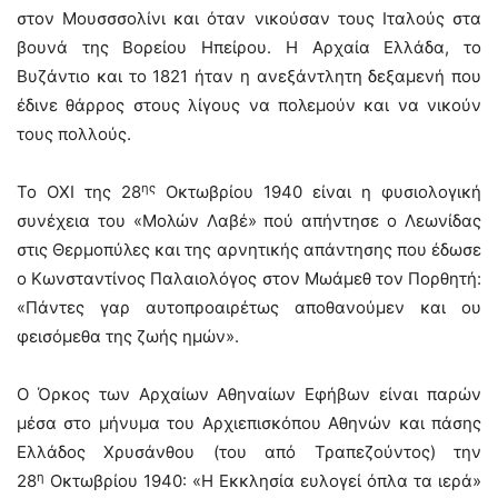
στον Μουσσσολίνι και όταν νικούσαν τους Ιταλούς στα
βουνά της Βορείου Ηπείρου. Η Αρχαία Ελλάδα, το
Βυζάντιο και το 1821 ήταν η ανεξάντλητη δεξαμενή που
έδινε θάρρος στους λίγους να πολεμούν και να νικούν
τους πολλούς.
ης
Το ΟΧΙ της 28
Οκτωβρίου 1940 είναι η φυσιολογική
συνέχεια του «Μολών Λαβέ» πού απήντησε ο Λεωνίδας
στις Θερμοπύλες και της αρνητικής απάντησης που έδωσε
ο Κωνσταντίνος Παλαιολόγος στον Μωάμεθ τον Πορθητή:
«Πάντες γαρ αυτοπροαιρέτως αποθανούμεν και ου
φεισόμεθα της ζωής ημών».
Ο Όρκος των Αρχαίων Αθηναίων Εφήβων είναι παρών
μέσα στο μήνυμα του Αρχιεπισκόπου Αθηνών και πάσης
Ελλάδος Χρυσάνθου (του από Τραπεζούντος) την
η
28
Οκτωβρίου 1940: «Η Εκκλησία ευλογεί όπλα τα ιερά»