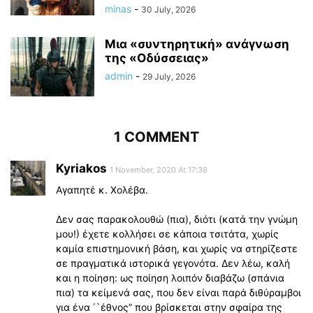
minas
-
30 July, 2026
Μια «συντηρητική» ανάγνωση
της «Οδύσσειας»
admin
-
29 July, 2026
1 COMMENT
Kyriakos
1 November, 2020 At 17:39
Αγαπητέ κ. Χολέβα.
Δεν σας παρακολουθώ (πια), διότι (κατά την γνώμη
μου!) έχετε κολλήσει σε κάποια τσιτάτα, χωρίς
καμία επιστημονική βάση, και χωρίς να στηρίζεστε
σε πραγματικά ιστορικά γεγονότα. Δεν λέω, καλή
και η ποίηση: ως ποίηση λοιπόν διαβάζω (σπάνια
πια) τα κείμενά σας, που δεν είναι παρά διθύραμβοι
για ένα ΄`έθνος” που βρίσκεται στην σφαίρα της