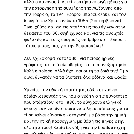
αλλά ο κανόνας!). Αυτοί κρατήσανε σιγή ιχθύος για
την κατάργηση της συνθήκης της Λωζάννης από
την Τουρκία, το 1941 (φόρος μπαρουκλου), και τον
διωγμό των Χριστιανών το 1955 (Σεπτεμβριανά).
Σιγή ιχθύος και για τις απελάσεις που έγιναν στην
δεκαετία του ’60, σιγή ιχθύος και για τις ανοιχτές
φυλακές και τους διωγμούς σε Ίμβρο και Τένεδο…
τέτοιο μίσος, πια, για την Ρωμαιοσύνη;!
Δεν έχω ακόμα καταλάβει: για ποιούς ήρωες
γράφετε; Για ποιά ελευθερία; Για ποιά ανεξαρτησία;
Καλή η ποίηση, αλλά έχει και αυτή τα όριά της! Ε μα
είναι δυνατόν να τα βλέπετε όλα ρόδινα και ωραία!
Υμνείτε την εθνική ταυτότητα, εδώ και χρόνια,
εξιδανικεύοντάς την. Καμία νύξη για τις εθνότητες
που απάρτιζαν, στα 1830, το σύγχρονο ελληνικό
έθνος: σαν να είναι κακό να μιλήσει κάποιος για το
τί σημαίνει εθνοτική καταγωγή, με βάση την ημική
και την ητική προσέγγιση, με βάση τις πηγές στην
ολότητά τους! Καμία δε νύξη για την δυσβάσταχτη
φορολογία, εδώ και χρόνια πια, για την καταστροφή