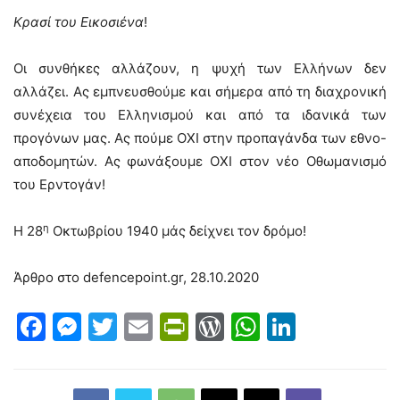
Κρασί του Εικοσιένα
!
Οι συνθήκες αλλάζουν, η ψυχή των Ελλήνων δεν
αλλάζει. Ας εμπνευσθούμε και σήμερα από τη διαχρονική
συνέχεια του Ελληνισμού και από τα ιδανικά των
προγόνων μας. Ας πούμε ΟΧΙ στην προπαγάνδα των εθνο-
αποδομητών. Ας φωνάξουμε ΟΧΙ στον νέο Οθωμανισμό
του Ερντογάν!
η
Η 28
Οκτωβρίου 1940 μάς δείχνει τον δρόμο!
Άρθρο στο
defencepoint.gr, 28.10.2020
Facebook
Messenger
Twitter
Email
PrintFriendly
WordPress
WhatsAp
LinkedI