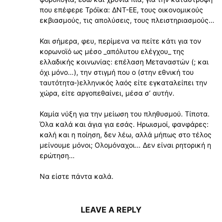
που επέφερε Τρόϊκα: ΔΝΤ-ΕΕ, τους οικονομικούς
εκβιασμούς, τις απολύσεις, τους πλειστηριασμούς…
Και σήμερα, φευ, περίμενα να πείτε κάτι για τον
κορωνοϊό ως μέσο _απόλυτου ελέγχου_ της
ελλαδικής κοινωνίας: επέλαση Μεταναστών (; και
όχι μόνο…), την στιγμή που ο (στην εθνική του
ταυτότητα-)ελληνικός λαός είτε εγκαταλείπει την
χώρα, είτε αργοπεθαίνει, μέσα σ’ αυτήν.
Καμία νύξη για την μείωση του πληθυσμού. Τίποτα.
Όλα καλά και άγια για εσάς. Ηρωισμοί, φανφάρες:
καλή και η ποίηση, δεν λέω, αλλά μήπως στο τέλος
μείνουμε μόνοι; Ολομόναχοι… Δεν είναι ρητορική η
ερώτηση…
Να είστε πάντα καλά.
LEAVE A REPLY