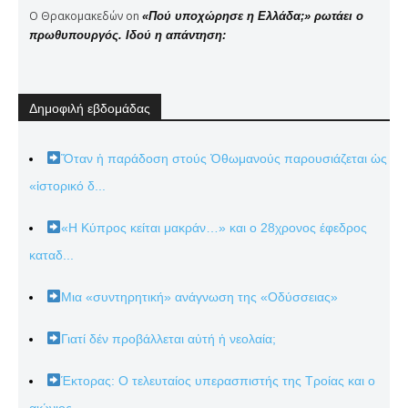
Ο Θρακομακεδών
on
«Πού υποχώρησε η Ελλάδα;» ρωτάει ο
πρωθυπουργός. Ιδού η απάντηση:
Δημοφιλή εβδομάδας
Ὅταν ἡ παράδοση στούς Ὀθωμανούς παρουσιάζεται ὡς
«ἱστορικό δ...
«Η Κύπρος κείται μακράν…» και ο 28χρονος έφεδρος
καταδ...
Μια «συντηρητική» ανάγνωση της «Οδύσσειας»
Γιατί δέν προβάλλεται αὐτή ἡ νεολαία;
Έκτορας: Ο τελευταίος υπερασπιστής της Τροίας και ο
αιώνιος...