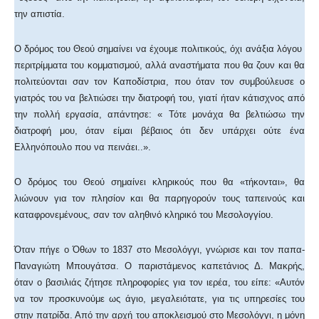
την απιστία.
Ο δρόμος του Θεού σημαίνει να έχουμε πολιτικούς, όχι ανάξια λόγου
περιτρίμματα του κομματισμού, αλλά αναστήματα που θα ζουν και θα
πολιτεύονται σαν τον Καποδίστρια, που όταν τον συμβούλευσε ο
γιατρός του να βελτιώσει την διατροφή του, γιατί ήταν κάτισχνος από
την πολλή εργασία, απάντησε: « Τότε μονάχα θα βελτιώσω την
διατροφή μου, όταν είμαι βέβαιος ότι δεν υπάρχει ούτε ένα
Ελληνόπουλο που να πεινάει..».
Ο δρόμος του Θεού σημαίνει κληρικούς που θα «τήκονται», θα
λιώνουν για τον πλησίον και θα παρηγορούν τους ταπεινούς και
καταφρονεμένους, σαν τον αληθινό κληρικό του Μεσολογγίου.
Όταν πήγε ο Όθων το 1837 στο Μεσολόγγι, γνώρισε και τον παπα-
Παναγιώτη Μπουγάτσα. Ο παριστάμενος καπετάνιος Δ. Μακρής,
όταν ο βασιλιάς ζήτησε πληροφορίες για τον ιερέα, του είπε: «Αυτόν
να τον προσκυνούμε ως άγιο, μεγαλειότατε, για τις υπηρεσίες του
στην πατρίδα. Από την αρχή του αποκλεισμού στο Μεσολόγγι, η μόνη