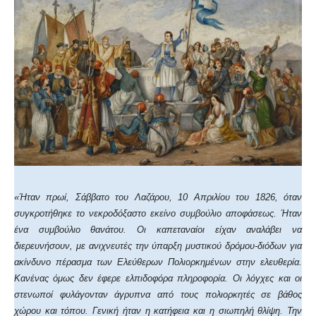
«Ήταν πρωί, Σάββατο του Λαζάρου, 10 Απριλίου του 1826, όταν
συγκροτήθηκε το νεκροδόξαστο εκείνο συμβούλιο αποφάσεως. Ήταν
ένα συμβούλιο θανάτου. Οι καπεταναίοι είχαν αναλάβει να
διερευνήσουν, με ανιχνευτές την ύπαρξη μυστικού δρόμου-διόδων για
ακίνδυνο πέρασμα των Ελεύθερων Πολιορκημένων στην ελευθερία.
Κανένας όμως δεν έφερε ελπιδοφόρα πληροφορία. Οι λόγχες και οι
στενωποί φυλάγονταν άγρυπνα από τους πολιορκητές σε βάθος
χώρου και τόπου. Γενική ήταν η κατήφεια και η σιωπηλή θλίψη. Την