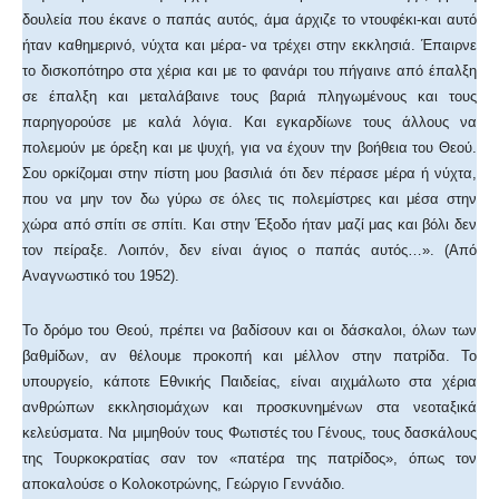
δουλεία που έκανε ο παπάς αυτός, άμα άρχιζε το ντουφέκι-και αυτό
ήταν καθημερινό, νύχτα και μέρα- να τρέχει στην εκκλησιά. Έπαιρνε
το δισκοπότηρο στα χέρια και με το φανάρι του πήγαινε από έπαλξη
σε έπαλξη και μεταλάβαινε τους βαριά πληγωμένους και τους
παρηγορούσε με καλά λόγια. Και εγκαρδίωνε τους άλλους να
πολεμούν με όρεξη και με ψυχή, για να έχουν την βοήθεια του Θεού.
Σου ορκίζομαι στην πίστη μου βασιλιά ότι δεν πέρασε μέρα ή νύχτα,
που να μην τον δω γύρω σε όλες τις πολεμίστρες και μέσα στην
χώρα από σπίτι σε σπίτι. Και στην Έξοδο ήταν μαζί μας και βόλι δεν
τον πείραξε. Λοιπόν, δεν είναι άγιος ο παπάς αυτός…». (Από
Αναγνωστικό του 1952).
Το δρόμο του Θεού, πρέπει να βαδίσουν και οι δάσκαλοι, όλων των
βαθμίδων, αν θέλουμε προκοπή και μέλλον στην πατρίδα. Το
υπουργείο, κάποτε Εθνικής Παιδείας, είναι αιχμάλωτο στα χέρια
ανθρώπων εκκλησιομάχων και προσκυνημένων στα νεοταξικά
κελεύσματα. Να μιμηθούν τους Φωτιστές του Γένους, τους δασκάλους
της Τουρκοκρατίας σαν τον «πατέρα της πατρίδος», όπως τον
αποκαλούσε ο Κολοκοτρώνης, Γεώργιο Γεννάδιο.