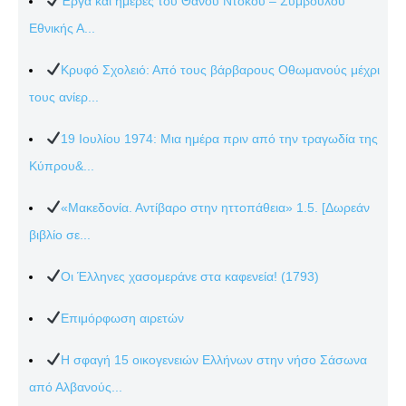
Έργα και ημέρες του Θάνου Ντόκου – Συμβούλου
Εθνικής Α...
Κρυφό Σχολειό: Από τους βάρβαρους Οθωμανούς μέχρι
τους ανίερ...
19 Ιουλίου 1974: Μια ημέρα πριν από την τραγωδία της
Κύπρου&...
«Μακεδονία. Αντίβαρο στην ηττοπάθεια» 1.5. [Δωρεάν
βιβλίο σε...
Οι Έλληνες χασομεράνε στα καφενεία! (1793)
Επιμόρφωση αιρετών
Η σφαγή 15 οικογενειών Ελλήνων στην νήσο Σάσωνα
από Αλβανούς...