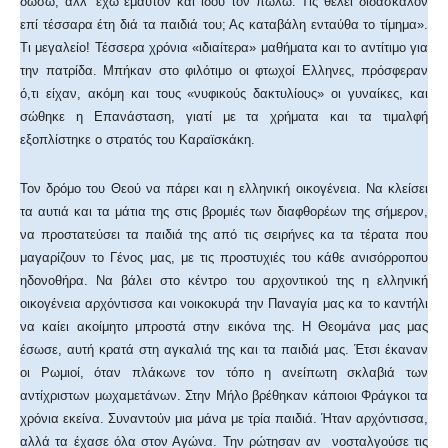
δώσω, αλλ’ έχω εμαυτόν και ιδού τον πωλώ. Τις θέλει διδάσκαλον
επί τέσσαρα έτη διά τα παιδιά του; Ας καταβάλη ενταύθα το τίμημα».
Τι μεγαλείο! Τέσσερα χρόνια «ιδιαίτερα» μαθήματα και το αντίτιμο για
την πατρίδα. Μπήκαν στο φιλότιμο οι φτωχοί Ελληνες, πρόσφεραν
ό,τι είχαν, ακόμη και τους «νυφικούς δακτυλίους» οι γυναίκες, και
σώθηκε η Επανάσταση, γιατί με τα χρήματα και τα τιμαλφή
εξοπλίστηκε ο στρατός του Καραϊσκάκη.
Τον δρόμο του Θεού να πάρει και η ελληνική οικογένεια. Να κλείσει
τα αυτιά και τα μάτια της στις βρομιές των διαφθορέων της σήμερον,
να προστατεύσει τα παιδιά της από τις σειρήνες κα τα τέρατα που
μαγαρίζουν το Γένος μας, με τις προστυχιές του κάθε ανισόρροπου
ηδονοθήρα. Να βάλει στο κέντρο του αρχοντικού της η ελληνική
οικογένεια αρχόντισσα και νοικοκυρά την Παναγία μας κα το καντήλι
να καίει ακοίμητο μπροστά στην εικόνα της. Η Θεομάνα μας μας
έσωσε, αυτή κρατά στη αγκαλιά της και τα παιδιά μας. Έτσι έκαναν
οι Ρωμιοί, όταν πλάκωνε τον τόπο η ανείπωτη σκλαβιά των
αντίχριστων μωχαμετάνων. Στην Μήλο βρέθηκαν κάποιοι Φράγκοι τα
χρόνια εκείνα. Συναντούν μια μάνα με τρία παιδιά. Ήταν αρχόντισσα,
αλλά τα έχασε όλα στον Αγώνα. Την ρώτησαν αν νοσταλγούσε τις