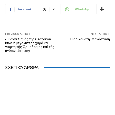
e
e
er
ri
Pr
s
e
b
n
e
e
A
dI
Facebook
X
WhatsApp
o
g
n
ss
p
n
o
er
dl
p
k
y
PREVIOUS ARTICLE
NEXT ARTICLE
«Εὐαγγελισμός τῆς Θεοτόκου,
Η αδικαίωτη Επανάσταση
ἴσως ἡ μεγαλύτερη χαρά καί
γιορτή τῆς Ὀρθοδοξίας καί τῆς
ἀνθρωπότητας»
ΣΧΕΤΙΚΆ ΆΡΘΡΑ