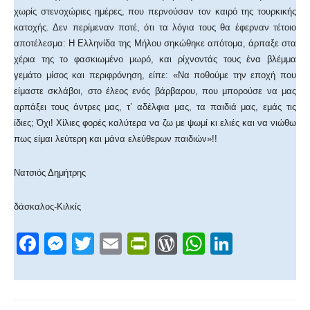
χωρίς στενοχώριες ημέρες, που περνούσαν τον καιρό της τουρκικής
κατοχής. Δεν περίμεναν ποτέ, ότι τα λόγια τους θα έφερναν τέτοιο
αποτέλεσμα: Η Ελληνίδα της Μήλου σηκώθηκε απότομα, άρπαξε στα
χέρια της το φασκιωμένο μωρό, και ρίχνοντάς τους ένα βλέμμα
γεμάτο μίσος και περιφρόνηση, είπε: «Να ποθούμε την εποχή που
είμαστε σκλάβοι, στο έλεος ενός βάρβαρου, που μπορούσε να μας
αρπάξει τους άντρες μας, τ’ αδέλφια μας, τα παιδιά μας, εμάς τις
ίδιες; Όχι! Χίλιες φορές καλύτερα να ζω με ψωμί κι ελιές και να νιώθω
πως είμαι λεύτερη και μάνα ελεύθερων παιδιών»!!
Νατσιός Δημήτρης
δάσκαλος-Κιλκίς
F
M
T
E
Pr
W
W
Li
a
e
wi
m
in
or
h
n
c
ss
tt
ail
tF
d
at
k