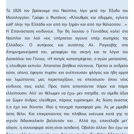
Το 1826 τον βρίσκουμε στο Ναύπλιο, λίγο μετά την Έξοδο του
Μεσολογγίου. Γράφει ο Φωτάκος: «Κλαυθμός και οδυρμός, εγίνετο
καθ’ όλην την Ελλάδα και από την ξηράν και από την θάλασσαν…».
Η Επανάσταση κινδύνευε. Την 8η Ιουνίου ο Γεννάδιος καλεί στο
Ναύπλιο τον λαό «εις υπέρτατον αγώνα υπέρ σωτηρίας της
Ελλάδος». Ο αυτήκοος και αυτόπτης Αλ. Ραγκαβής στα
Απομνημονεύματά του,
μεταφέρει την σκηνή και τα λόγια του
Δασκάλου του Γένους. «Η πατρίς καταστρέφεται, ο αγών ματαιούται,
η ελευθερία εκπνέει. Απαιτείται βοήθεια σύντονος. Πρέπει οι ανδρείοι
ούτοι, οίτινες έφαγον πυρίτιν και ανέπνευσαν φλόγας και ήδη αργοί
και λιμώττοντες μας περιστοιχίζουν, να σπεύσωσιν όπου νέος
κίνδυνος τους καλεί. Προς τούτο απαιτούνται πόροι και πόροι
ελλείπουσιν. Αλλ’ αν θέλωμεν να έχω- μεν πατρίδα, αν είμεθα άξιοι
να ζώμεν άνδρες ελεύθεροι, πόρους ευρίσκομεν. Ας δώση έκαστος
ό,τι έχει και δύναται. Ιδού η πενιχρά προσφορά μου. Ας με μιμηθεί
όστις θέλει. Και επικροτούντος του πλήθους εκένωσε κατά γης το
ισχνόν διδασκαλικόν βαλάντιόν του… Αλλά όχι, επανέλαβε μετ’
ολίγον, η συνεισφορά αύτη είναι ουτιδανή. Οβολόν άλλον δεν έχω να