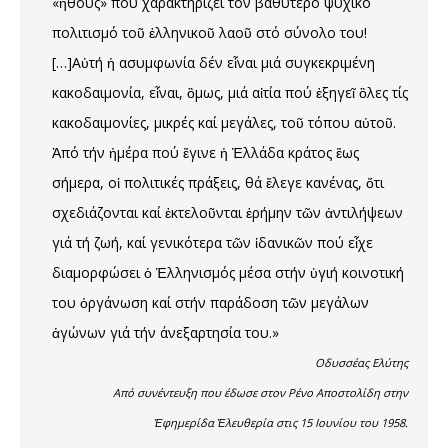
«ἤθους» πού χαρακτηρίζει τόν βαθύτερο ψυχικό
πολιτισμό τοῦ ἑλληνικοῦ λαοῦ στό σύνολο του!
[…]Αὐτή ἡ ασυμφωνία δέν εἶναι μιά συγκεκριμένη
κακοδαιμονία, εἶναι, ὃμως, μιά αἰτία πού ἐξηγεῖ ὃλες τίς
κακοδαιμονίες, μικρές καί μεγάλες, τοῦ τόπου αὐτοῦ.
Ἀπό τήν ἡμέρα πού ἔγινε ἡ Ἑλλάδα κράτος ἕως
σήμερα, οἱ πολιτικές πράξεις, θά ἔλεγε κανένας, ὅτι
σχεδιάζονται καί ἐκτελοῦνται ἐρήμην τῶν ἀντιλήψεων
γιά τή ζωή, καί γενικότερα τῶν ἰδανικῶν πού εἶχε
διαμορφώσει ὁ Ἑλληνισμός μέσα στήν ὑγιή κοινοτική
του ὀργάνωση καί στήν παράδοση τῶν μεγάλων
ἀγώνων γιά τήν άνεξαρτησία του.»
Οδυσσέας Ελύτης
Από συνέντευξη που έδωσε στον Ρένο Αποστολίδη στην
Ἐφημερίδα Ἐλευθερία στις 15 Ιουνίου του 1958.