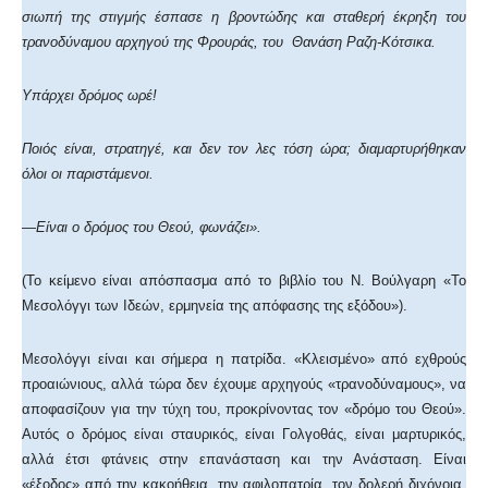
σιωπή της στιγμής έσπασε η βροντώδης και σταθερή έκρηξη του
τρανοδύναμου αρχηγού της Φρουράς, του Θανάση Ραζη-Κότσικα.
Υπάρχει δρόμος ωρέ!
Ποιός είναι, στρατηγέ, και δεν τον λες τόση ώρα; διαμαρτυρήθηκαν
όλοι οι παριστάμενοι.
—Είναι ο δρόμος του Θεού, φωνάζει».
(Το κείμενο είναι απόσπασμα από το βιβλίο του Ν. Βούλγαρη «Το
Μεσολόγγι των Ιδεών, ερμηνεία της απόφασης της εξόδου»).
Μεσολόγγι είναι και σήμερα η πατρίδα. «Κλεισμένο» από εχθρούς
προαιώνιους, αλλά τώρα δεν έχουμε αρχηγούς «τρανοδύναμους», να
αποφασίζουν για την τύχη του, προκρίνοντας τον «δρόμο του Θεού».
Αυτός ο δρόμος είναι σταυρικός, είναι Γολγοθάς, είναι μαρτυρικός,
αλλά έτσι φτάνεις στην επανάσταση και την Ανάσταση. Είναι
«έξοδος» από την κακοήθεια, την αφιλοπατρία, τον δολερή διχόνοια,