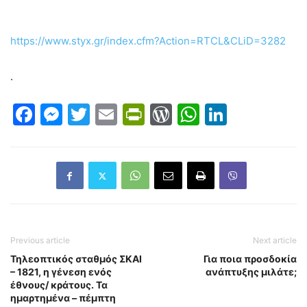
https://www.styx.gr/index.cfm?Action=RTCL&CLiD=3282
.
Facebook
Messenger
Twitter
Email
PrintFriendly
WordPress
WhatsAp
LinkedI
Previous article
Next article
Τηλεοπτικός σταθμός ΣΚΑΙ
Για ποια προσδοκία
– 1821, η γένεση ενός
ανάπτυξης μιλάτε;
έθνους/ κράτους. Τα
ημαρτημένα – πέμπτη