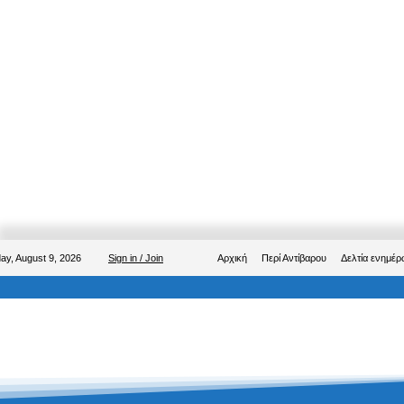
ay, August 9, 2026
Sign in / Join
Αρχική
Περί Αντίβαρου
Δελτία ενημέ