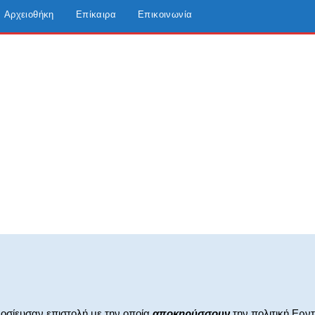
Αρχειοθήκη
Επίκαιρα
Επικοινωνία
Print
Viber
οσίευσαν επιστολή με την οποία
αποκηρύσσουν
την πολιτική Ερν