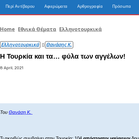
Περί Αντίβαρου
Αφιερώματα
Αρθρογραφία
Πρόσωπα
Home
Εθνικά Θέματα
Ελληνοτουρκικά
Ελληνοτουρκικά
Θανάσης Κ.
Η Τουρκία και τα… φύλα των αγγέλων!
8 April, 2021
Facebook
X
WhatsApp
Email
Του
Θανάση
Κ.
Τι ακριβώς συμβαίνει στην Τουρκία; 104
απόστρατοι ναύαρχοι
δημ