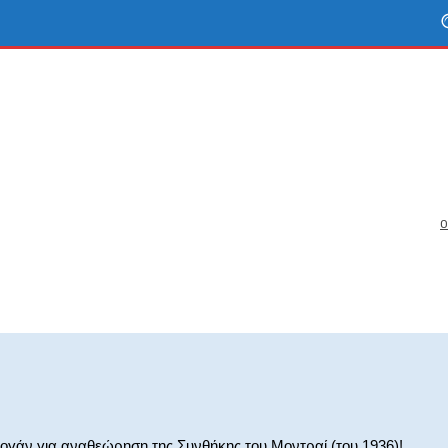
0
τογάν για αναθεώρηση της Συνθήκης του Μοντραί (του 1936)!