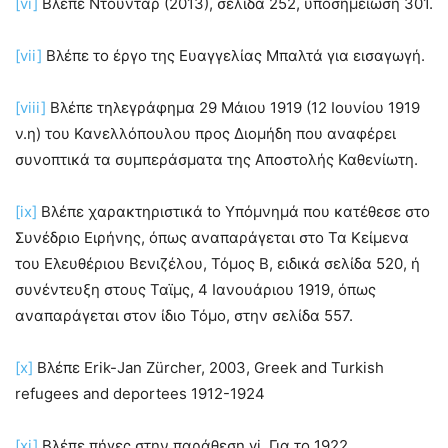
[vi]
Βλέπε Ντουντάρ (2013), σελίδα 252, υποσημείωση 301.
[vii]
Βλέπε το έργο της Ευαγγελίας Μπαλτά για εισαγωγή.
[viii]
Βλέπε τηλεγράφημα 29 Μάιου 1919 (12 Ιουνίου 1919
ν.η) του Κανελλόπουλου προς Διομήδη που αναφέρει
συνοπτικά τα συμπεράσματα της Αποστολής Καθενίωτη.
[ix]
Βλέπε χαρακτηριστικά to Υπόμνημά που κατέθεσε στο
Συνέδριο Ειρήνης, όπως αναπαράγεται στο Τα Κείμενα
του Ελευθέριου Βενιζέλου, Τόμος Β, ειδικά σελίδα 520, ή
συνέντευξη στους Ταϊμς, 4 Ιανουάριου 1919, όπως
αναπαράγεται στον ίδιο Τόμο, στην σελίδα 557.
[x]
Βλέπε Erik-Jan Zürcher, 2003, Greek and Turkish
refugees and deportees 1912-1924
[xi]
Βλέπε πήγες στην παράθεση vi. Για το 1922