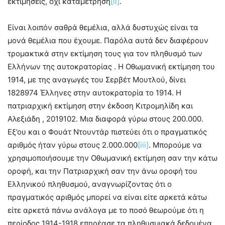
εκτιμήσεις, όχι καταμέτρηση
[ii]
.
Είναι λοιπόν σαθρά θεμέλια, αλλά δυστυχώς είναι τα
μονά θεμέλια που έχουμε. Παρόλα αυτά δεν διαφέρουν
τρομακτικά στην εκτίμηση τους για τον πληθυσμό των
Ελλήνων της αυτοκρατορίας . Η Οθωμανική εκτίμηση του
1914, με της αναγωγές του Σερβέτ Μουτλού, δίνει
1828974 Έλληνες στην αυτοκρατορία το 1914. Η
πατριαρχική εκτίμηση στην έκδοση Κιτρομηλίδη και
Αλεξιάδη , 2019102. Μια διαφορά γύρω στους 200.000.
Εξ’ου και ο Φουάτ Ντουντάρ πιστεύει ότι ο πραγματικός
αριθμός ήταν γύρω στους 2.000.000
[iii]
. Μπορούμε να
χρησιμοποιήσουμε την Οθωμανική εκτίμηση σαν την κάτω
οροφή, και την Πατριαρχική σαν την άνω οροφή του
Ελληνικού πληθυσμού, αναγνωρίζοντας ότι ο
πραγματικός αριθμός μπορεί να είναι είτε αρκετά κάτω
είτε αρκετά πάνω ανάλογα με το ποσό θεωρούμε ότι η
περίοδος 1914-1918 επηρέασε τα πληθυσμιακά δεδομένα