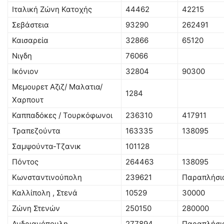
Ιταλική Ζώνη Κατοχής
44462
42215
Σεβάστεια
93290
262491
Καισαρεία
32866
65120
Νιγδη
76066
Ικόνιον
32804
90300
Μεμουρετ Αζιζ/ Μαλατια/
1284
Χαρπουτ
Καππαδόκες / Τουρκόφωνοι
236310
417911
Τραπεζούντα
163335
138095
Σαμψούντα-Τζανικ
101128
Πόντος
264463
138095
Κωνσταντινούπολη
239621
Παραπλήσιο
Καλλίπολη , Στενά
10529
30000
Ζώνη Στενών
250150
280000
Ανδριανόπουλη
277894
Παραπλήσιο