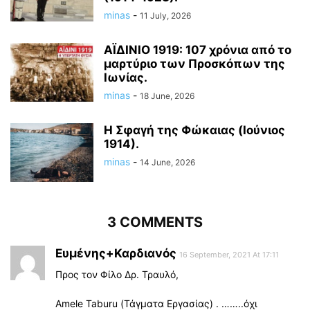
minas
-
11 July, 2026
ΑΪΔΙΝΙΟ 1919: 107 χρόνια από το
μαρτύριο των Προσκόπων της
Ιωνίας.
minas
-
18 June, 2026
Η Σφαγή της Φώκαιας (Ιούνιος
1914).
minas
-
14 June, 2026
3 COMMENTS
Ευμένης+Καρδιανός
16 September, 2021 At 17:11
Προς τον Φίλο Δρ. Τραυλό,
Amele Taburu (Τάγματα Εργασίας) . ……..όχι