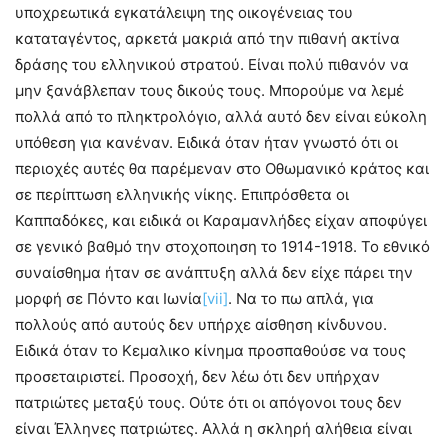
υποχρεωτικά εγκατάλειψη της οικογένειας του
καταταγέντος, αρκετά μακριά από την πιθανή ακτίνα
δράσης του ελληνικού στρατού. Είναι πολύ πιθανόν να
μην ξανάβλεπαν τους δικούς τους. Μπορούμε να λεμέ
πολλά από το πληκτρολόγιο, αλλά αυτό δεν είναι εύκολη
υπόθεση για κανέναν. Ειδικά όταν ήταν γνωστό ότι οι
περιοχές αυτές θα παρέμεναν στο Οθωμανικό κράτος και
σε περίπτωση ελληνικής νίκης. Επιπρόσθετα οι
Καππαδόκες, και ειδικά οι Καραμανλήδες είχαν αποφύγει
σε γενικό βαθμό την στοχοποιηση το 1914-1918. Το εθνικό
συναίσθημα ήταν σε ανάπτυξη αλλά δεν είχε πάρει την
μορφή σε Πόντο και Ιωνία
[vii]
. Να το πω απλά, για
πολλούς από αυτούς δεν υπήρχε αίσθηση κίνδυνου.
Ειδικά όταν το Κεμαλικο κίνημα προσπαθούσε να τους
προσεταιριστεί. Προσοχή, δεν λέω ότι δεν υπήρχαν
πατριώτες μεταξύ τους. Ούτε ότι οι απόγονοι τους δεν
είναι Έλληνες πατριώτες. Αλλά η σκληρή αλήθεια είναι