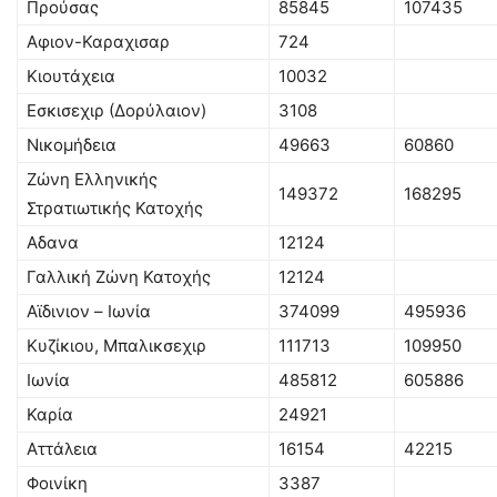
Προύσας
85845
107435
Αφιον-Καραχισαρ
724
Κιουτάχεια
10032
Εσκισεχιρ (Δορύλαιον)
3108
Νικομήδεια
49663
60860
Ζώνη Ελληνικής
149372
168295
Στρατιωτικής Κατοχής
Αδανα
12124
Γαλλική Ζώνη Κατοχής
12124
Αϊδινιον – Ιωνία
374099
495936
Κυζίκιου, Μπαλικσεχιρ
111713
109950
Ιωνία
485812
605886
Καρία
24921
Αττάλεια
16154
42215
Φοινίκη
3387