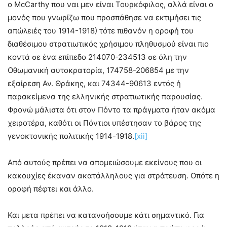
ο McCarthy που ναι μεν είναι Τουρκόφιλος, αλλά είναι ο
μονός που γνωρίζω που προσπάθησε να εκτιμήσει τις
απώλειές του 1914-1918) τότε πιθανόν η οροφή του
διαθέσιμου στρατιωτικός χρήσιμου πληθυσμού είναι πιο
κοντά σε ένα επίπεδο 214070-234513 σε όλη την
Οθωμανική αυτοκρατορία, 174758-206854 με την
εξαίρεση Αν. Θράκης, και 74344-90613 εντός ή
παρακείμενα της ελληνικής στρατιωτικής παρουσίας.
Φρονώ μάλιστα ότι στον Πόντο τα πράγματα ήταν ακόμα
χειροτέρα, καθότι οι Πόντιοι υπέστησαν το βάρος της
γενοκτονικής πολιτικής 1914-1918.
[xii]
Από αυτούς πρέπει να απομειώσουμε εκείνους που οι
κακουχίες έκαναν ακατάλληλους για στράτευση. Οπότε η
οροφή πέφτει και άλλο.
Και μετα πρέπει να κατανοήσουμε κάτι σημαντικό. Για