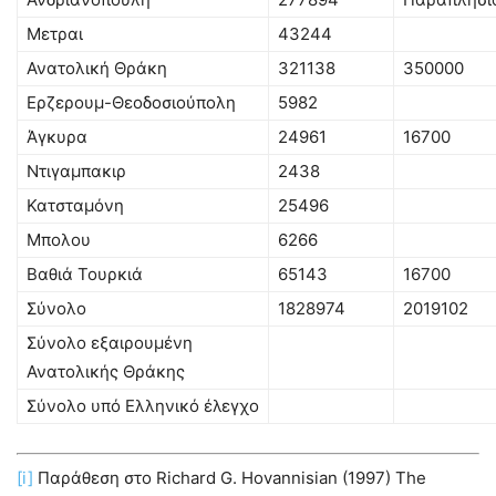
Μετραι
43244
Ανατολική Θράκη
321138
350000
Ερζερουμ-Θεοδοσιούπολη
5982
Άγκυρα
24961
16700
Ντιγαμπακιρ
2438
Κατσταμόνη
25496
Μπολου
6266
Βαθιά Τουρκιά
65143
16700
Σύνολο
1828974
2019102
Σύνολο εξαιρουμένη
Ανατολικής Θράκης
Σύνολο υπό Ελληνικό έλεγχο
[i]
Παράθεση στο Richard G. Hovannisian (1997) The