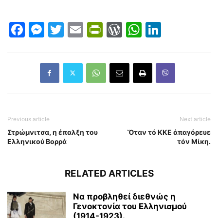
Facebook
Messenger
Twitter
Email
PrintFriendly
WordPress
WhatsAp
LinkedI
Previous article
Next article
Στρώμνιτσα, η έπαλξη του
Ὅταν τό ΚΚΕ ἀπαγόρευε
Ελληνικού Βορρά
τόν Μίκη.
RELATED ARTICLES
Να προβληθεί διεθνώς η
Γενοκτονία του Ελληνισμού
(1914-1923).