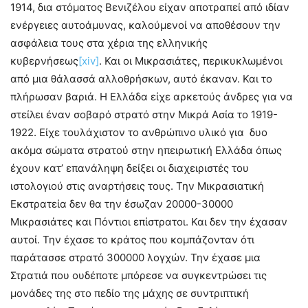
1914, δια στόματος Βενιζέλου είχαν αποτραπεί από ιδίαν
ενέργειες αυτοάμυνας, καλούμενοί να αποθέσουν την
ασφάλεια τους στα χέρια της ελληνικής
κυβερνήσεως
[xiv]
. Και οι Μικρασιάτες, περικυκλωμένοι
από μια θάλασσά αλλοθρήσκων, αυτό έκαναν. Και το
πλήρωσαν βαριά. Η Ελλάδα είχε αρκετούς άνδρες για να
στείλει έναν σοβαρό στρατό στην Μικρά Ασία το 1919-
1922. Είχε τουλάχιστον το ανθρώπινο υλικό για δυο
ακόμα σώματα στρατού στην ηπειρωτική Ελλάδα όπως
έχουν κατ’ επανάληψη δείξει οι διαχειριστές του
ιστολογιού στις αναρτήσεις τους. Την Μικρασιατική
Εκστρατεία δεν θα την έσωζαν 20000-30000
Μικρασιάτες και Πόντιοι επίστρατοι. Και δεν την έχασαν
αυτοί. Την έχασε το κράτος που κομπάζονταν ότι
παράτασσε στρατό 300000 λογχών. Την έχασε μια
Στρατιά που ουδέποτε μπόρεσε να συγκεντρώσει τις
μονάδες της στο πεδίο της μάχης σε συντριπτική