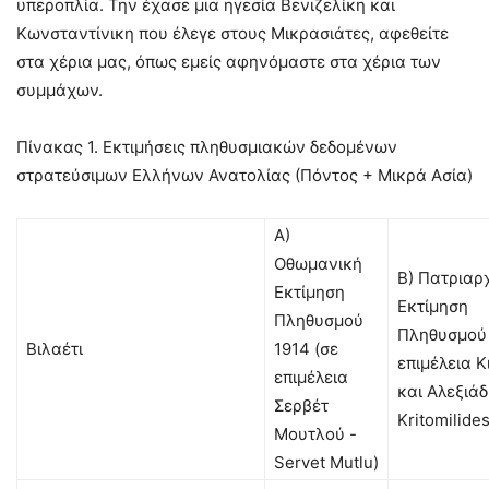
υπεροπλία. Την έχασε μια ηγεσία Βενιζελίκη και
Κωνσταντίνικη που έλεγε στους Μικρασιάτες, αφεθείτε
στα χέρια μας, όπως εμείς αφηνόμαστε στα χέρια των
συμμάχων.
Πίνακας 1. Εκτιμήσεις πληθυσμιακών δεδομένων
στρατεύσιμων Ελλήνων Ανατολίας (Πόντος + Μικρά Ασία)
Α)
Οθωμανική
Β) Πατριαρ
Εκτίμηση
Εκτίμηση
Πληθυσμού
Πληθυσμού 
Βιλαέτι
1914 (σε
επιμέλεια Κ
επιμέλεια
και Αλεξιάδ
Σερβέτ
Kritomilides
Μουτλού -
Servet Mutlu)