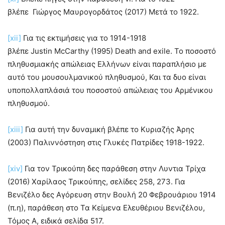
βλέπε Γιώργος Μαυρογορδάτος (2017) Μετά το 1922.
[xii]
Για τις εκτιμήσεις για το 1914-1918
βλέπε Justin McCarthy (1995) Death and exile. Το ποσοστό
πληθυσμιακής απώλειας Ελλήνων είναι παραπλήσιο με
αυτό του μουσουλμανικού πληθυσμού, Και τα δυο είναι
υποπολλαπλάσιά του ποσοστού απώλειας του Αρμένικου
πληθυσμού.
[xiii]
Για αυτή την δυναμική βλέπε το Κυριαζής Άρης
(2003) Παλιννόστηση στις Γλυκές Πατρίδες 1918-1922.
[xiv]
Για τον Τρικούπη δες παράθεση στην Λυντια Τρίχα
(2016) Χαρίλαος Τρικούπης, σελίδες 258, 273. Για
Βενιζέλο δες Αγόρευση στην Βουλή 20 Φεβρουάριου 1914
(π.η), παράθεση στο Τα Κείμενα Ελευθέριου Βενιζέλου,
Τόμος Α, ειδικά σελίδα 517.