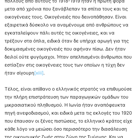
πολλούς από αυτούς το 1918-1919 ήταν η πρώτη φορά
μετα από χρόνια που ξανάβλεπαν τα σπίτια τους και τις
οικογένειες τους. Οικογένειές που δεινοπάθησαν. Είναι
εξαιρετικά δύσκολο να αναμένουμε από ανθρώπους να
εγκαταλείψουν πάλι αυτές τις οικογένειες, και να
τρέξουν στα όπλα, ειδικά όταν δε υπήρχε αρωγή για της
δοκιμασμένες οικογένειές που αφήναν πίσω. Δεν ήταν
δειλοί ούτε φυγόμαχοι. Ήταν απελπισμένοι άνθρωποι που
εστίαζαν στις οικογένειες τους των οποίων η τύχη δεν
ήταν σίγουρη
[xiii]
.
Τέλος, είναι απίθανο ο ελληνικός στρατός να επιθυμούσε
την πλήρη επιστράτευση των παραγωγικών ομάδων του
μικρασιατικού πληθυσμού. Η Ιωνία ήταν αναπόφευκτα
πηγή ανεφοδιασμού, και ειδικά μετα τις εκλογές του 1920
που έπαυσαν οι ξένες πιστώσεις, το ελληνικό κράτος είχε
κάθε λόγο να μειώσει όσο περισσότερο την διασάλευση
της οικονομικής ζωής στην ζώνη της Σμύρνης. Και να