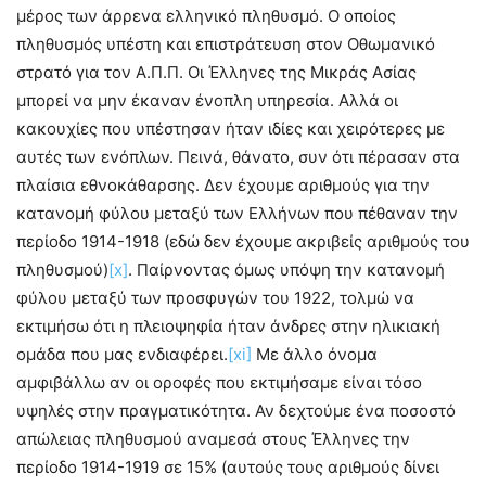
μέρος των άρρενα ελληνικό πληθυσμό. Ο οποίος
πληθυσμός υπέστη και επιστράτευση στον Οθωμανικό
στρατό για τον Α.Π.Π. Οι Έλληνες της Μικράς Ασίας
μπορεί να μην έκαναν ένοπλη υπηρεσία. Αλλά οι
κακουχίες που υπέστησαν ήταν ιδίες και χειρότερες με
αυτές των ενόπλων. Πεινά, θάνατο, συν ότι πέρασαν στα
πλαίσια εθνοκάθαρσης. Δεν έχουμε αριθμούς για την
κατανομή φύλου μεταξύ των Ελλήνων που πέθαναν την
περίοδο 1914-1918 (εδώ δεν έχουμε ακριβείς αριθμούς του
πληθυσμού)
[x]
. Παίρνοντας όμως υπόψη την κατανομή
φύλου μεταξύ των προσφυγών του 1922, τολμώ να
εκτιμήσω ότι η πλειοψηφία ήταν άνδρες στην ηλικιακή
ομάδα που μας ενδιαφέρει.
[xi]
Με άλλο όνομα
αμφιβάλλω αν οι οροφές που εκτιμήσαμε είναι τόσο
υψηλές στην πραγματικότητα. Αν δεχτούμε ένα ποσοστό
απώλειας πληθυσμού αναμεσά στους Έλληνες την
περίοδο 1914-1919 σε 15% (αυτούς τους αριθμούς δίνει