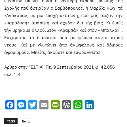
εἰκοστοῦ αἰῶνα. Εἶναι ἡ νεότερη ἔκδοση ἐκείνης τῆς
Σχολῆς πού ἔφτιαξαν ὁ Σαββόπουλος, ἡ Μαρίζα Κώχ, τά
«Ἀνάκαρα», σέ μιά ἐποχή σκοτεινή, πού μᾶς τάιζαν τήν
«παράδοση» ἀμάσητη καί σχεδόν διά τῆς βίας. Κι ἐμεῖς
τήν βρήκαμε ἀλλοῦ. Στόν «Ἀραμπᾶ» καί στόν «Μπάλλο»…
Εὐχαριστῶ τό διαδίκτυο πού μέ φέρνει κοντά στούς
νέους. Καί μέ γλυτώνει ἀπό ἀνώφελους καί ἄδικους
ἀφορισμούς. Μπεῖτε, ἀκοῦστε καί εὐφρανθεῖτε!
Άρθρο στην “ΕΣΤΙΑ”, Πέ. 9 Σεπτεμβρίου 2021, φ. 42.056,
σελ. 1, 4.
Facebook
Messenger
Twitter
Email
PrintFriendly
WordPress
WhatsAp
LinkedI
TAGS
Εστία