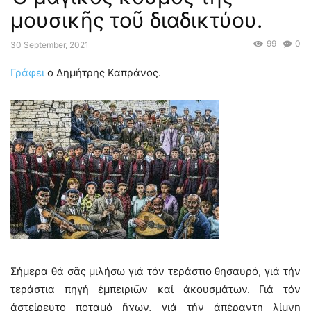
Τραγούδια πατριωτικά
μουσικῆς τοῦ διαδικτύου.
99
0
30 September, 2021
Γράφει
ο Δημήτρης Καπράνος.
Σήμερα θά σᾶς μιλήσω γιά τόν τεράστιο θησαυρό, γιά τήν
τεράστια πηγή ἐμπειριῶν καί ἀκουσμάτων. Γιά τόν
ἀστείρευτο ποταμό ἤχων, γιά τήν ἀπέραντη λίμνη