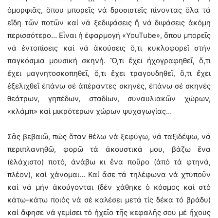
ὀμορφιᾶς, ὅπου μπορεῖς νά δροσιστεῖς πίνοντας ὅλα τά
εἴδη τῶν ποτῶν καί νά ξεδιψάσεις ἤ νά διψάσεις ἀκόμη
περισσότερο… Εἶναι ἡ ἐφαρμογή «YouTube», ὅπου μπορεῖς
νά ἐντοπίσεις καί νά ἀκούσεις ὅ,τι κυκλοφορεῖ στήν
παγκόσμια μουσική σκηνή. Ὅ,τι ἔχει ἠχογραφηθεῖ, ὅ,τι
ἔχει μαγνητοσκοπηθεῖ, ὅ,τι ἔχει τραγουδηθεῖ, ὅ,τι ἔχει
ἐξελιχθεῖ ἐπάνω σέ ἀπέραντες σκηνές, ἐπάνω σέ σκηνές
θεάτρων, γηπέδων, σταδίων, συναυλιακῶν χώρων,
«κλάμπ» καί μικρότερων χώρων ψυχαγωγίας…
Σᾶς βεβαιῶ, πώς ὅταν θέλω νά ξεφύγω, νά ταξιδέψω, νά
περιπλανηθῶ, φορῶ τά ἀκουστικά μου, βάζω ἕνα
(ἐλάχιστο) ποτό, ἀνάβω κι ἕνα ποῦρο (ἀπό τά φτηνά,
πλέον), καί χάνομαι… Καί ἄσε τά τηλέφωνα νά χτυποῦν
καί νά μήν ἀκούγονται (δέν χάθηκε ὁ κόσμος καί στό
κάτω-κάτω ποιός νά σέ καλέσει μετά τίς δέκα τό βράδυ)
καί ἄφησε νά γεμίσει τό ἠχεῖο τῆς κεφαλῆς σου μέ ἤχους