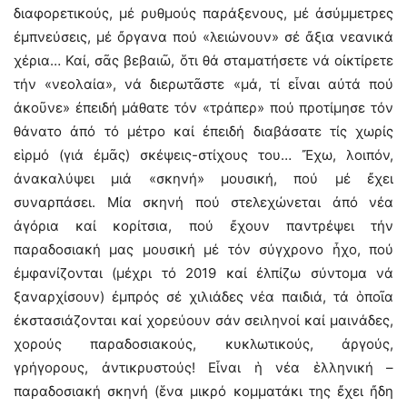
διαφορετικούς, μέ ρυθμούς παράξενους, μέ ἀσύμμετρες
ἐμπνεύσεις, μέ ὄργανα πού «λειώνουν» σέ ἄξια νεανικά
χέρια… Καί, σᾶς βεβαιῶ, ὅτι θά σταματήσετε νά οἰκτίρετε
τήν «νεολαία», νά διερωτᾶστε «μά, τί εἶναι αὐτά πού
ἀκοῦνε» ἐπειδή μάθατε τόν «τράπερ» πού προτίμησε τόν
θάνατο ἀπό τό μέτρο καί ἐπειδή διαβάσατε τίς χωρίς
εἱρμό (γιά ἐμᾶς) σκέψεις-στίχους του… Ἔχω, λοιπόν,
ἀνακαλύψει μιά «σκηνή» μουσική, πού μέ ἔχει
συναρπάσει. Μία σκηνή πού στελεχώνεται ἀπό νέα
ἀγόρια καί κορίτσια, πού ἔχουν παντρέψει τήν
παραδοσιακή μας μουσική μέ τόν σύγχρονο ἦχο, πού
ἐμφανίζονται (μέχρι τό 2019 καί ἐλπίζω σύντομα νά
ξαναρχίσουν) ἐμπρός σέ χιλιάδες νέα παιδιά, τά ὁποῖα
ἐκστασιάζονται καί χορεύουν σάν σειληνοί καί μαινάδες,
χορούς παραδοσιακούς, κυκλωτικούς, ἀργούς,
γρήγορους, ἀντικρυστούς! Εἶναι ἡ νέα ἑλληνική –
παραδοσιακή σκηνή (ἕνα μικρό κομματάκι της ἔχει ἤδη