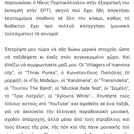
παρουσιάσει ὁ Νῖκος Πορτοκάλογλου στήν ἐξαιρετική του
ἐκπομπή στήν ΕΡΤ), σκηνή πού ἔχει ἤδη ἀποκτήσει
ἑκατομμύρια ὀπαδούς σέ ὅλο τόν κόσμο, καθώς τό
διαδίκτυο ἔχει πρό πολλοῦ καταργήσει (μουσικά
τοὐλάχιστον) τά σύνορα!
Ἐπιτρέψτε μου τώρα νά σᾶς δώσω μερικά στοιχεῖα, ὥστε
νά ταξιδέψετε κι ἐσεῖς στόν συγκεκριμένο χῶρο. Καί
ἐλπίζω νά συμφωνήσετε μαζί μου. Οἱ “Villagers of Ioannina
city”, οἱ “Thrax Punks”, ὁ Κωνσταντῖνος Πιστιόλης (τί
μορφή!), οἱ «Γῆς Μαδιάμ», οἱ “Kandinelia”, οἱ “Transindelia”,
oἱ “Tourlou The Band”, oἱ “Muzikal ifade feat”, οἱ “Σεμέλη”,
τό “Τρίο Λατρεῖο”, οἱ “Xylouris White”… Χτυπῆστε τούς
τίτλους αὐτούς στό “YouTube” καί ἀφεθεῖτε σέ ἕνα ταξίδι,
γιά νά ἀκούσετε τήν ἑλληνική παραδοσιακή μουσική,
σχεδόν ἀπείραχτη, ἀλλά μέσα ἀπό τούς στροβίλους καί
τούς ἕλικες τῆς ρόκ, τῆς πόπ καί τῆς πάνκ μουσικῆς τοῦ