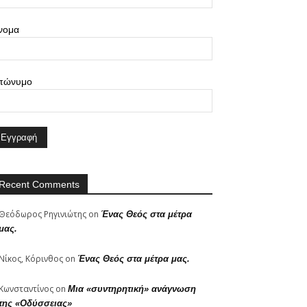
νομα
πώνυμο
Recent Comments
Θεόδωρος Ρηγινιώτης
on
Ένας Θεός στα μέτρα
μας.
Νίκος, Κόρινθος
on
Ένας Θεός στα μέτρα μας.
Κωνσταντίνος
on
Μια «συντηρητική» ανάγνωση
της «Οδύσσειας»