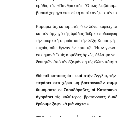
ὁμάδα, τόν «Πανθρακικό». Ὅπως διαβάσαμε 
βασικό χορηγό ἑταιρεία ἡ ὁποία ἀνήκει στόν 
Καμαρωτός, καμαρωτός ὁ ἐν λόγῳ κύριος, φ
καί τόν ἀρχηγό τῆς ὁμάδας Τοῦρκο ποδοσφαι
τήν τουρκική σημαία καί τήν λέξη Κομοτηνή
τυχαῖα, οὔτε ἔγιναν ἐν κρυπτῷ. Ἦταν γνωστ
ἐπισημανθεῖ στίς ἁρμόδιες ἀρχές, ἀλλά φαίνετ
διαιτητῶν ἀπό τήν ἐξαφάνιση τῆς ἑλληνικότητ
Θά πεῖ κάποιος ὅτι «καί στήν Ἀγγλία, τήν
περάσει στά χέρια μή βρεταννικῶν συμ
θυμόμαστε οἱ Σαουδάραβες, οἱ Καταριανοί
ἀγοράσει τίς καλύτερες βρεταννικές ὁμ
ἔρθουμε ξαφνικά μιά νύχτα.»