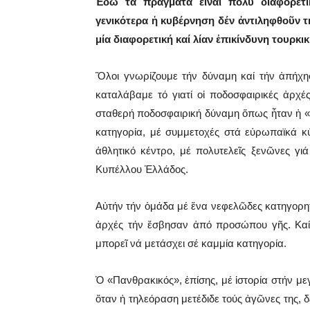
Ἐδῶ τά πράγματα εἶναι πολύ διαφορετι
γενικότερα ἡ κυβέρνηση δέν ἀντιληφθοῦν τ
μία διαφορετική καί λίαν ἐπικίνδυνη τουρκ
Ὅλοι γνωρίζουμε τήν δύναμη καί τήν ἀπήχησ
καταλάβαμε τό γιατί οἱ ποδοσφαιρικές ἀρχ
σταθερή ποδοσφαιρική δύναμη ὅπως ἦταν ἡ «
κατηγορία, μέ συμμετοχές στά εὐρωπαϊκά κ
ἀθλητικό κέντρο, μέ πολυτελεῖς ξενῶνες γι
Κυπέλλου Ἑλλάδος.
Αὐτήν τήν ὁμάδα μέ ἕνα νεφελῶδες κατηγορητ
ἀρχές τήν ἔσβησαν ἀπό προσώπου γῆς. Καί ἐ
μπορεῖ νά μετάσχει σέ καμμία κατηγορία.
Ὁ «Πανθρακικός», ἐπίσης, μέ ἱστορία στήν με
ὅταν ἡ τηλεόραση μετέδιδε τούς ἀγῶνες της, 