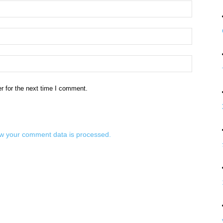
Name:*
Email:*
Website:
r for the next time I comment.
w your comment data is processed.