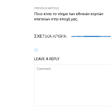
k
y
PREVIOUS ARTICLE
Ποιο είναι το νόημα των εθνικών εορτών
επετείων στην εποχή μας;
ΚΙΝΗΜΑΤΟΓΡΆΦΟΣ
Ε
Ὁ Ὀδυσσέας προειδοποιεῖ:
Θά χωρ
«Ἀπό χαμηλά βλέπεις πιό
Κώδικα
ΣΧΕΤΙΚΆ ΆΡΘΡΑ
καθαρά!».
LEAVE A REPLY
Comment: