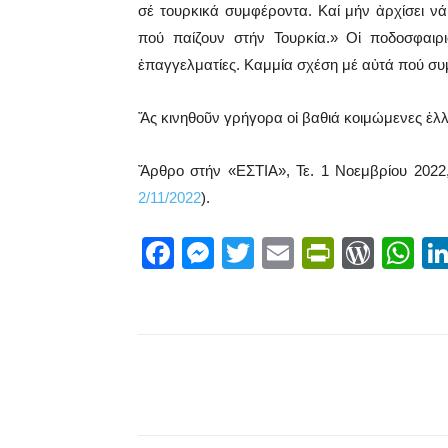
σέ τουρκικά συμφέροντα. Καί μήν ἀρχίσει νά
πού παίζουν στήν Τουρκία.» Οἱ ποδοσφαιρισ
ἐπαγγελματίες. Καμμία σχέση μέ αὐτά πού σ
Ἄς κινηθοῦν γρήγορα οἱ βαθιά κοιμώμενες ἑλλη
Ἄρθρο στήν «ΕΣΤΙΑ», Τε. 1 Νοεμβρίου 2022, 
2/11/2022
).
F
M
T
E
Pr
W
W
a
e
wi
m
in
or
h
c
ss
tt
ail
tF
d
at
e
e
er
ri
Pr
s
b
n
e
e
A
Facebook
X
Share
o
g
n
ss
p
o
er
dl
p