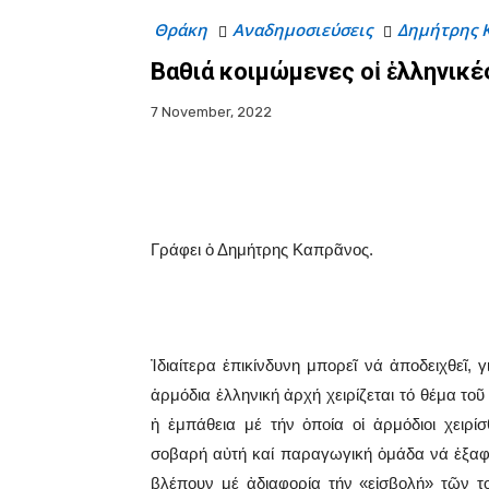
Θράκη
Αναδημοσιεύσεις
Δημήτρης 
Βαθιά κοιμώμενες οἱ ἑλληνικ
7 November, 2022
Facebook
X
WhatsA
Γράφει ὁ Δημήτρης Καπρᾶνος.
Ἰδιαίτερα ἐπικίνδυνη μπορεῖ νά ἀποδειχθεῖ, 
ἁρμόδια ἑλληνική ἀρχή χειρίζεται τό θέμα τ
ἡ ἐμπάθεια μέ τήν ὁποία οἱ ἁρμόδιοι χειρ
σοβαρή αὐτή καί παραγωγική ὁμάδα νά ἐξαφαν
βλέπουν μέ ἀδιαφορία τήν «εἰσβολή» τῶν τ