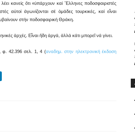
 λέει κανείς ὅτι «ὑπάρχουν καί Ἕλληνες ποδοσφαιριστές
τές αὐτοί ἀγωνίζονται σέ ὁμάδες τουρκικές, καί εἶναι
υμβαίνουν στήν ποδοσφαιρική Θράκη.
νικές ἀρχές. Εἶναι ἤδη ἀργά, ἀλλά κάτι μπορεῖ νά γίνει.
φ. 42.396 σελ. 1, 4 (
αναδημ. στην ηλεκτρονική έκδοση
Li
n
k
e
dI
WhatsApp
Email
Print
Viber
n