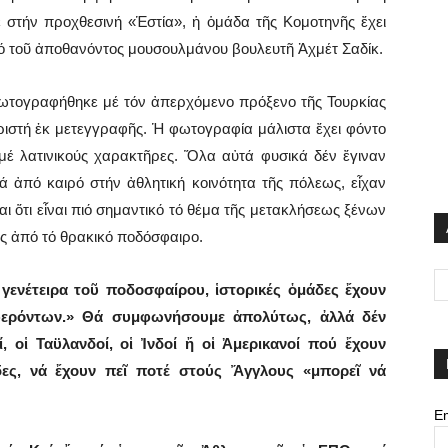
στήν προχθεσινή «Ἑστία», ἡ ὁμάδα τῆς Κομοτηνῆς ἔχει
υιό τοῦ ἀποθανόντος μουσουλμάνου βουλευτῆ Ἀχμέτ Σαδίκ.
ωτογραφήθηκε μέ τόν ἀπερχόμενο πρόξενο τῆς Τουρκίας
ριστή ἐκ μετεγγραφῆς. Ἡ φωτογραφία μάλιστα ἔχει φόντο
 μέ λατινικούς χαρακτῆρες. Ὅλα αὐτά φυσικά δέν ἔγιναν
ά ἀπό καιρό στήν ἀθλητική κοινότητα τῆς πόλεως, εἶχαν
αι ὅτι εἶναι πιό σημαντικό τό θέμα τῆς μετακλήσεως ξένων
ας ἀπό τό θρακικό ποδόσφαιρο.
 γενέτειρα τοῦ ποδοσφαίρου, ἱστορικές ὁμάδες ἔχουν
φερόντων.» Θά συμφωνήσουμε ἀπολύτως, ἀλλά δέν
, οἱ Ταϋλανδοί, οἱ Ἰνδοί ἤ οἱ Ἀμερικανοί πού ἔχουν
άδες, νά ἔχουν πεῖ ποτέ στούς Ἄγγλους «μπορεῖ νά
Em