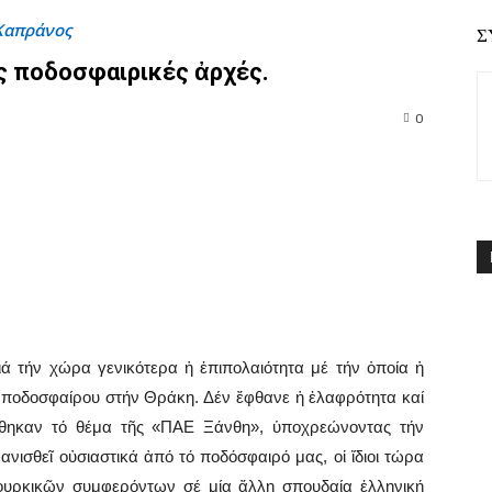
Καπράνος
Σ
ές ποδοσφαιρικές ἀρχές.
0
pp
Email
Print
Viber
γιά τήν χώρα γενικότερα ἡ ἐπιπολαιότητα μέ τήν ὁποία ἡ
οῦ ποδοσφαίρου στήν Θράκη. Δέν ἔφθανε ἡ ἐλαφρότητα καί
ίσθηκαν τό θέμα τῆς «ΠΑΕ Ξάνθη», ὑποχρεώνοντας τήν
ισθεῖ οὐσιαστικά ἀπό τό ποδόσφαιρό μας, οἱ ἴδιοι τώρα
ουρκικῶν συμφερόντων σέ μία ἄλλη σπουδαία ἑλληνική