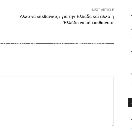
NEXT ARTICLE
Ἄλλο νά «πεθαίνεις» γιά τήν Ἑλλάδα καί ἄλλο ἡ
Ἑλλάδα νά σέ «πεθαίνει».
ΓΚΛΗΜΑΤΙΚΌΤΗΣ
1821-ΕΠΑΝΆΣΤΑΣΗ
ίσουμε τόν Ποινικό
 σέ «Ἀνδρῶν» καί
ΠΑΝΟΥΡΓΙΑΣ: Η Αδάμαστη
«Γυναικῶν»;
φωτιά της Ρούμελης.