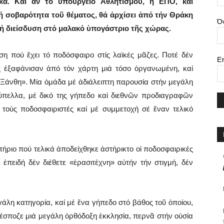
κά. Καί ἄν τό ὑπουργεῖο Ἀθλητισμοῦ, ἡ ΕΠΟ, καί
ή σοβαρότητα τοῦ θέματος, θά ἀρχίσει ἀπό τήν Θράκη
Ό
ική διείσδυση στό μαλακό ὑπογάστριο τῆς χώρας.
η πού ἔχει τό ποδόσφαιρο στίς λαϊκές μᾶζες. Ποτέ δέν
Ε
ές ἐξαφάνισαν ἀπό τόν χάρτη μιά τόσο ὀργανωμένη, καί
Ξάνθη». Μία ὁμάδα μέ ἀδιάλειπτη παρουσία στήν μεγάλη
ύπελλα, μέ δικό της γήπεδο καί διεθνῶν προδιαγραφῶν
ά τούς ποδοσφαιριστές καί μέ συμμετοχή σέ ἕναν τελικό
ήριο πού τελικά ἀποδείχθηκε ἀστήρικτο οἱ ποδοσφαιρικές
πειδή δέν διέθετε «ἐρασιτέχνη» αὐτήν τήν στιγμή, δέν
γάλη κατηγορία, καί μέ ἕνα γήπεδο στό βάθος τοῦ ὁποίου,
δέσποζε μιά μεγάλη ὀρθόδοξη ἐκκλησία, περνᾶ στήν οὐσία