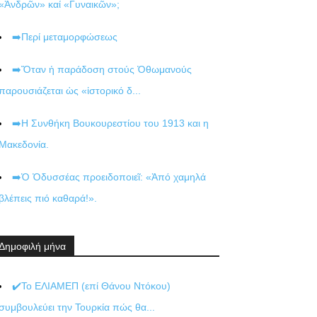
«Ἀνδρῶν» καί «Γυναικῶν»;
➡️Περί μεταμορφώσεως
➡️Ὅταν ἡ παράδοση στούς Ὀθωμανούς
παρουσιάζεται ὡς «ἱστορικό δ...
➡️Η Συνθήκη Βουκουρεστίου του 1913 και η
Μακεδονία.
➡️Ὁ Ὀδυσσέας προειδοποιεῖ: «Ἀπό χαμηλά
βλέπεις πιό καθαρά!».
Δημοφιλή μήνα
✔️Το ΕΛΙΑΜΕΠ (επί Θάνου Ντόκου)
συμβουλεύει την Τουρκία πώς θα...