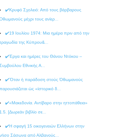
✔️Κρυφό Σχολειό: Από τους βάρβαρους
Οθωμανούς μέχρι τους ανίερ...
✔️19 Ιουλίου 1974: Μια ημέρα πριν από την
τραγωδία της Κύπρου&...
✔️Έργα και ημέρες του Θάνου Ντόκου –
Συμβούλου Εθνικής Α...
✔️Ὅταν ἡ παράδοση στούς Ὀθωμανούς
παρουσιάζεται ὡς «ἱστορικό δ...
✔️«Μακεδονία. Αντίβαρο στην ηττοπάθεια»
1.5. [Δωρεάν βιβλίο σε...
✔️Η σφαγή 15 οικογενειών Ελλήνων στην
νήσο Σάσωνα από Αλβανούς...