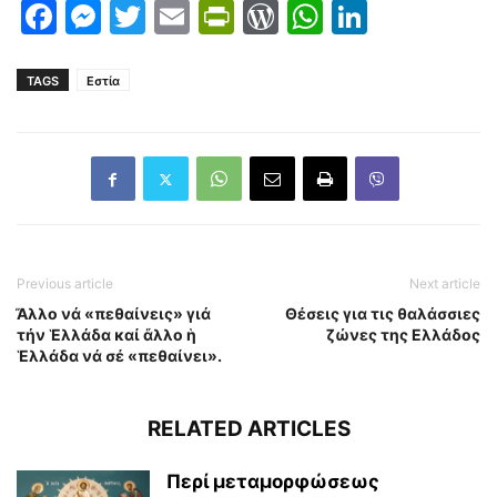
Facebook
Messenger
Twitter
Email
PrintFriendly
WordPress
WhatsAp
LinkedI
TAGS
Εστία
Previous article
Next article
Ἄλλο νά «πεθαίνεις» γιά
Θέσεις για τις θαλάσσιες
τήν Ἑλλάδα καί ἄλλο ἡ
ζώνες της Ελλάδος
Ἑλλάδα νά σέ «πεθαίνει».
RELATED ARTICLES
Περί μεταμορφώσεως