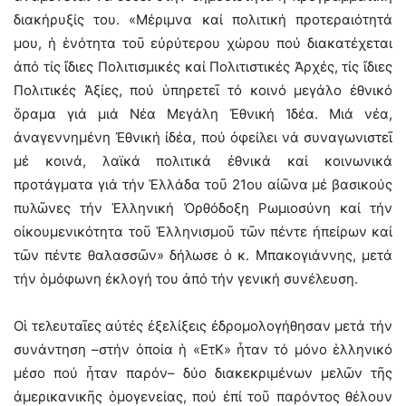
διακήρυξίς του. «Μέριμνα καί πολιτική προτεραιότητά
μου, ἡ ἑνότητα τοῦ εὐρύτερου χώρου πού διακατέχεται
ἀπό τίς ἴδιες Πολιτισμικές καί Πολιτιστικές Ἀρχές, τίς ἴδιες
Πολιτικές Ἀξίες, πού ὑπηρετεῖ τό κοινό μεγάλο ἐθνικό
ὅραμα γιά μιά Νέα Μεγάλη Ἐθνική Ἰδέα. Μιά νέα,
ἀναγεννημένη Ἐθνική ἰδέα, πού ὀφείλει νά συναγωνιστεῖ
μέ κοινά, λαϊκά πολιτικά ἐθνικά καί κοινωνικά
προτάγματα γιά τήν Ἑλλάδα τοῦ 21ου αἰῶνα μέ βασικούς
πυλῶνες τήν Ἑλληνική Ὀρθόδοξη Ρωμιοσύνη καί τήν
οἰκουμενικότητα τοῦ Ἑλληνισμοῦ τῶν πέντε ἠπείρων καί
τῶν πέντε θαλασσῶν» δήλωσε ὁ κ. Μπακογιάννης, μετά
τήν ὁμόφωνη ἐκλογή του ἀπό τήν γενική συνέλευση.
Οἱ τελευταῖες αὐτές ἐξελίξεις ἐδρομολογήθησαν μετά τήν
συνάντηση –στήν ὁποία ἡ «ΕτΚ» ἦταν τό μόνο ἑλληνικό
μέσο πού ἦταν παρόν– δύο διακεκριμένων μελῶν τῆς
ἀμερικανικῆς ὁμογενείας, πού ἐπί τοῦ παρόντος θέλουν