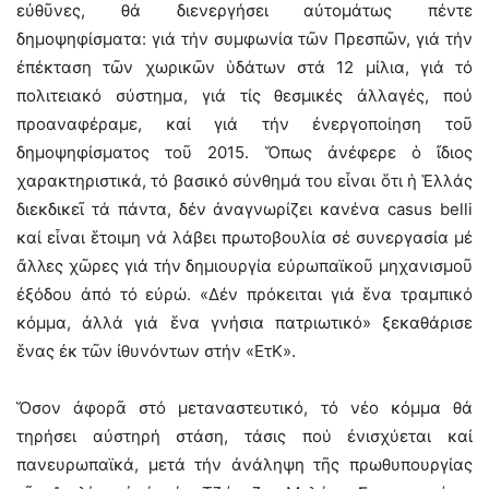
εὐθῦνες, θά διενεργήσει αὐτομάτως πέντε
δημοψηφίσματα: γιά τήν συμφωνία τῶν Πρεσπῶν, γιά τήν
ἐπέκταση τῶν χωρικῶν ὑδάτων στά 12 μίλια, γιά τό
πολιτειακό σύστημα, γιά τίς θεσμικές ἀλλαγές, πού
προαναφέραμε, καί γιά τήν ἐνεργοποίηση τοῦ
δημοψηφίσματος τοῦ 2015. Ὅπως ἀνέφερε ὁ ἴδιος
χαρακτηριστικά, τό βασικό σύνθημά του εἶναι ὅτι ἡ Ἑλλάς
διεκδικεῖ τά πάντα, δέν ἀναγνωρίζει κανένα casus belli
καί εἶναι ἕτοιμη νά λάβει πρωτοβουλία σέ συνεργασία μέ
ἄλλες χῶρες γιά τήν δημιουργία εὐρωπαϊκοῦ μηχανισμοῦ
ἐξόδου ἀπό τό εὐρώ. «Δέν πρόκειται γιά ἕνα τραμπικό
κόμμα, ἀλλά γιά ἕνα γνήσια πατριωτικό» ξεκαθάρισε
ἕνας ἐκ τῶν ἰθυνόντων στήν «ΕτΚ».
Ὅσον ἀφορᾶ στό μεταναστευτικό, τό νέο κόμμα θά
τηρήσει αὐστηρή στάση, τάσις πού ἐνισχύεται καί
πανευρωπαϊκά, μετά τήν ἀνάληψη τῆς πρωθυπουργίας