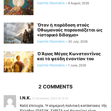
Ioannis Neonakis
-
6 August, 2026
Ὅταν ἡ παράδοση στούς
Ὀθωμανούς παρουσιάζεται ὡς
«ἱστορικό δίδαγμα»
Ioannis Neonakis
-
30 July, 2026
Ὁ Ἃγιος Μέγας Κωνσταντῖνος
καὶ τὰ ψεύδη ἐναντίον του
Ioannis Neonakis
-
1 June, 2026
2 COMMENTS
Ι.Ν.Κ.
12 November, 2022 At 15:37
Καλή ἐπιτυχία. Ἡ σημερινή πολιτική κατάστασις τῆς
Ἑλλάδος (ΠΑΣΟΚ, ΣΥΡΙΖΑ καί Κεντρῷοι) εἶναι