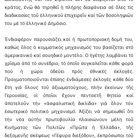
κράτος, ἐνῶ θά τηρηθεῖ ἡ πλήρης διαφάνεια σέ ὅλες τίς
διαδικασίες τοῦ ἑλληνικοῦ ἐπιχειρεῖν καί τῶν δοσοληψιῶν
του μέ τό ἑλληνικό Δημόσιο.
Ἐνδιαφέρον παρουσιάζει καί ἡ πρωτοποριακή δομή του,
καθώς ὅλος ὁ κομματικός μηχανισμός του βασίζεται στό
ἀμερικανικό καί σουηδικό μοντέλο. O ἡγέτης λαμβάνει τό
χρῖσμα ἀπό τό συνέδριο, τό ὁποῖο συγκαλεῖται κάθε φορά
πού ἡ χώρα ὁδεύει πρός ἐθνικές ἐκλογές.
Πραγματοποιοῦνται ἐπίσης ἐνδιάμεσες ἐκλογές κάθε δύο
ἔτη γιά ὅλους τοῦ ἀξιωματούχους, πλήν ἐκείνων τῆς
Γερουσίας, οἱ ὁποῖοι ἔχουν πενταετῆ θητεία καί
ἀποτελοῦν τήν «ἀσφαλιστική δικλίδα» γιά ὅλον τόν
ἐσωτερικό πολιτικό μηχανισμό. Ἀξίζει νά σημειωθεῖ ὅτι
τήν νέα αὐτήν πρωτοβουλία πλαισιώνουν μέλη τοῦ
Κινήματος τῶν Πολιτῶν «Πρῶτα ἡ Ἑλλάδα», τῆς
δεξαμενῆς σκέψεως «Γέφυρα διεξόδου», ἐκπρόσωποι τοῦ