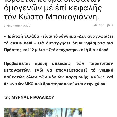
ὁμογενῶν μέ ἐπί κεφαλῆς
τόν Κώστα Μπακογιάννη.
106
2
7 November, 2022
«Πρῶτα ἡ Ἑλλάδα» εἶναι τό σύνθημα -Δέν ἀναγνωρίζει
τό casus belli – Θά διενεργήσει δημοψηφίσματα γιά
Πρέσπες καί 12 μίλια – Στό στόχαστρο καί ἡ διαφθορά
Προβλέπεται ἄμεση ἀπέλασις τῶν παράτυπων
μεταναστῶν, ἐνῶ θά ἐπανεξετασθεῖ τό νομικό
καθεστώς ὅλων τῶν ἀδειῶν παραμονῆς, καθώς καί
ὅλων τῶν ΜΚΟ πού δραστηριοποιοῦνται στήν χώρα
τῆς ΜΥΡΝΑΣ ΝΙΚΟΛΑΙΔΟΥ