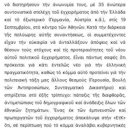
νά διατηρήσουν τήν ἀνωνυμία τους, μέ 35 ἀνώτερα
συντονιστικά στελέχη τοῦ ἐγχειρήματος ἀπό τήν Ἑλλάδα
καί τό ἐξωτερικό (Γερμανία, Αὐστρία κ.ἄ.), στίς 19
Σεπτεμβρίου, στό κέντρο τῶν Ἀθηνῶν. Κατά τήν διάρκεια
τῆς πολύωρης αὐτῆς συναντήσεως, οἱ συμμετέχοντες
εἶχαν τήν εὐκαιρία νά ἀνταλλάξουν ἀπόψεις καί νά
θέσουν τούς στόχους καί τίς προτεραιότητες τοῦ νέου
αὐτοῦ πολιτικοῦ ἐγχειρήματος. Εἶναι πάντως σαφές ὅτι
πρόκειται γιά κάτι ἐντελῶς νέο γιά τήν ἑλληνική
πραγματικότητα, καθώς τό κόμμα αὐτό προτείνει γιά τήν
πολιτειακή τάξη μας ἄλλους θεσμούς (Γερουσία, Βουλή
τῶν Ἀντιπροσώπων, Συνταγματικό Δικαστήριο) καί
στηρίζεται στό ἑξῆς τρίπτυχο: πάταξις τῆς διαφθορᾶς,
ἀντιμετώπισις τοῦ δημογραφικοῦ καί ἀνάδειξις ὅλων τῶν
ἐθνικῶν ζητημάτων. Ἕνας ἐκ τῶν ἐμπνευστῶν καί
πρωτεργατῶν τοῦ ἐγχειρήματος ἀπεκάλυψε στήν «ΕτΚ»
ὅτι, σέ περίπτωση πού τό κόμμα ἀναλάβει κυβερνητικές