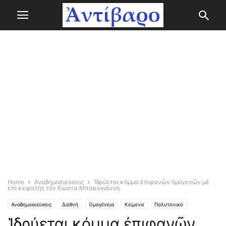
Home
Αναδημοσιεύσεις
Ἱδρύεται κόμμα ἐπιφανῶν ὁμογενῶν μέ
ἐπί κεφαλῆς τόν Κώστα Μπακογιάννη.
Αναδημοσιεύσεις
Διεθνή
Ομογένεια
Κείμενα
Πολυτονικό
Ἱδρύεται κόμμα ἐπιφανῶν