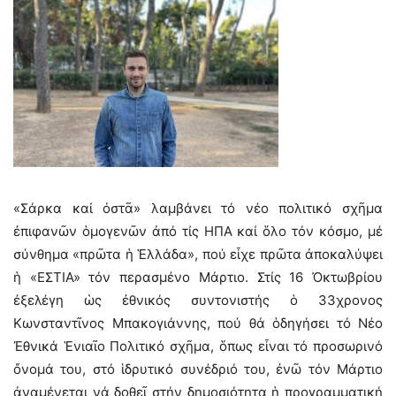
«Σάρκα καί ὀστᾶ» λαμβάνει τό νέο πολιτικό σχῆμα
ἐπιφανῶν ὁμογενῶν ἀπό τίς ΗΠΑ καί ὅλο τόν κόσμο, μέ
σύνθημα «πρῶτα ἡ Ἑλλάδα», πού εἶχε πρῶτα ἀποκαλύψει
ἡ «ΕΣΤΙΑ» τόν περασμένο Μάρτιο. Στίς 16 Ὀκτωβρίου
ἐξελέγη ὡς ἐθνικός συντονιστής ὁ 33χρονος
Κωνσταντῖνος Μπακογιάννης, πού θά ὁδηγήσει τό Νέο
Ἐθνικά Ἑνιαῖο Πολιτικό σχῆμα, ὅπως εἶναι τό προσωρινό
ὄνομά του, στό ἱδρυτικό συνέδριό του, ἐνῶ τόν Μάρτιο
ἀναμένεται νά δοθεῖ στήν δημοσιότητα ἡ προγραμματική