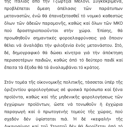
τῆς Ἰταλίας ἀπό τήν Τζώρτζια Μελόνι. Συγκεκριμένα,
προβλέπεται ἄμεση ἀπέλασις τῶν παράτυπων
μεταναστῶν, ἐνῶ θά ἐπανεξετασθεῖ τό νομικό καθεστώς
ὅλων τῶν ἀδειῶν παραμονῆς, καθώς καί ὅλων τῶν ΜΚΟ
πού δραστηριοποιοῦνται στήν χώρα. Ἐπίσης, θά
προωθηθοῦν σημαντικές φοροελαφρύνσεις γιά ὅποιον
θέλει νά ἀναλάβει τήν φιλοξενία ἑνός μετανάστου. Στό,
δέ, δημογραφικό θά δώσει κίνητρα γιά τήν ἀπόκτηση
περισσοτέρων παιδιῶν, καθώς ἀπό τό δεύτερο παιδί καί
ἔπειτα τά ἔξοδα θά τά ἀναλαμβάνει τό κράτος.
Στόν τομέα τῆς οἰκονομικῆς πολιτικῆς, τάσσεται ὑπέρ τῆς
ὁριζοντίου φορολογήσεως σέ φυσικά πρόσωπα καί ξένα
προϊόντα, καθώς καί τῆς μηδενικῆς φορολογήσεως τῶν
ἐγχώριων προϊόντων, ὥστε νά τονωθοῦν ἡ ἐγχώρια
παραγωγή καί ὁ πρωτογενής τομεύς τῆς χώρας, πού
σχεδόν δέν ὑφίσταται πιά. Ἡ δέ «κεφαλή» τῆς
Δικαιοσύνης καί τοῦ Στρατοῦ δέν θά διορίζεται ἀπό τό