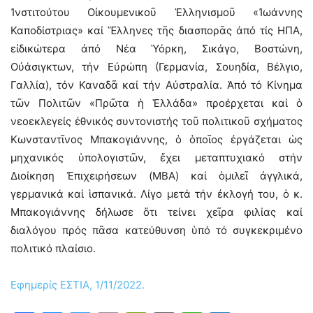
Ἰνστιτούτου Οἰκουμενικοῦ Ἑλληνισμοῦ «Ἰωάννης
Καποδίστριας» καί Ἕλληνες τῆς διασπορᾶς ἀπό τίς ΗΠΑ,
εἰδικώτερα ἀπό Νέα Ὑόρκη, Σικάγο, Βοστώνη,
Οὐάσιγκτων, τήν Εὐρώπη (Γερμανία, Σουηδία, Βέλγιο,
Γαλλία), τόν Καναδᾶ καί τήν Αὐστραλία. Ἀπό τό Κίνημα
τῶν Πολιτῶν «Πρῶτα ἡ Ἑλλάδα» προέρχεται καί ὁ
νεοεκλεγείς ἐθνικός συντονιστής τοῦ πολιτικοῦ σχήματος
Κωνσταντῖνος Μπακογιάννης, ὁ ὁποῖος ἐργάζεται ὡς
μηχανικός ὑπολογιστῶν, ἔχει μεταπτυχιακό στήν
Διοίκηση Ἐπιχειρήσεων (MBA) καί ὁμιλεῖ ἀγγλικά,
γερμανικά καί ἱσπανικά. Λίγο μετά τήν ἐκλογή του, ὁ κ.
Μπακογιάννης δήλωσε ὅτι τείνει χεῖρα φιλίας καί
διαλόγου πρός πᾶσα κατεύθυνση ὑπό τό συγκεκριμένο
πολιτικό πλαίσιο.
Εφημερίς ΕΣΤΙΑ, 1/11/2022.