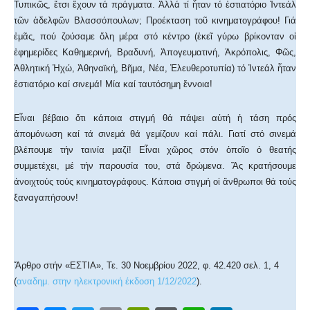
Τυπικῶς, ἔτσι ἔχουν τά πράγματα. Ἀλλά τί ἦταν τό ἑστιατόριο Ἰντεάλ
τῶν ἀδελφῶν Βλασσόπουλων; Προέκταση τοῦ κινηματογράφου! Γιά
ἐμᾶς, πού ζούσαμε ὅλη μέρα στό κέντρο (ἐκεῖ γύρω βρίκονταν οἱ
ἐφημερίδες Καθημερινή, Βραδυνή, Ἀπογευματινή, Ἀκρόπολις, Φῶς,
Ἀθλητική Ἠχώ, Ἀθηναϊκή, Βῆμα, Νέα, Ἐλευθεροτυπία) τό Ἰντεάλ ἦταν
ἑστιατόριο καί σινεμά! Μία καί ταυτόσημη ἔννοια!
Εἶναι βέβαιο ὅτι κάποια στιγμή θά πάψει αὐτή ἡ τάση πρός
ἀπομόνωση καί τά σινεμά θά γεμίζουν καί πάλι. Γιατί στό σινεμά
βλέπουμε τήν ταινία μαζί! Εἶναι χῶρος στόν ὁποῖο ὁ θεατής
συμμετέχει, μέ τήν παρουσία του, στά δρώμενα. Ἄς κρατήσουμε
ἀνοιχτούς τούς κινηματογράφους. Κάποια στιγμή οἱ ἄνθρωποι θά τούς
ξαναγαπήσουν!
Ἄρθρο στήν «ΕΣΤΙΑ», Τε. 30 Νοεμβρίου 2022, φ. 42.420 σελ. 1, 4
(
αναδημ. στην ηλεκτρονική έκδοση 1/12/2022
).