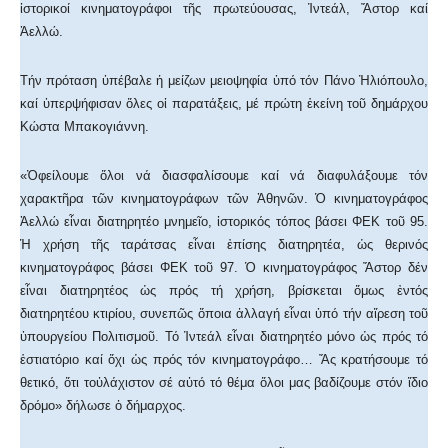
ἱστορικοί κινηματογράφοι τῆς πρωτεύουσας, Ἰντεάλ, Ἄστορ καί
Ἀελλώ.
Τήν πρόταση ὑπέβαλε ἡ μείζων μειοψηφία ὑπό τόν Πάνο Ἠλιόπουλο,
καί ὑπερψήφισαν ὅλες οἱ παρατάξεις, μέ πρώτη ἐκείνη τοῦ δημάρχου
Κώστα Μπακογιάννη.
«Ὀφείλουμε ὅλοι νά διασφαλίσουμε καί νά διαφυλάξουμε τόν
χαρακτῆρα τῶν κινηματογράφων τῶν Ἀθηνῶν. Ὁ κινηματογράφος
Ἀελλώ εἶναι διατηρητέο μνημεῖο, ἱστορικός τόπος βάσει ΦΕΚ τοῦ 95.
Ἡ χρήση τῆς ταράτσας εἶναι ἐπίσης διατηρητέα, ὡς θερινός
κινηματογράφος βάσει ΦΕΚ τοῦ 97. Ὁ κινηματογράφος Ἄστορ δέν
εἶναι διατηρητέος ὡς πρός τή χρήση, βρίσκεται ὅμως ἐντός
διατηρητέου κτιρίου, συνεπῶς ὅποια ἀλλαγή εἶναι ὑπό τήν αἵρεση τοῦ
ὑπουργείου Πολιτισμοῦ. Τό Ἰντεάλ εἶναι διατηρητέο μόνο ὡς πρός τό
ἑστιατόριο καί ὄχι ὡς πρός τόν κινηματογράφο… Ἄς κρατήσουμε τό
θετικό, ὅτι τοὐλάχιστον σέ αὐτό τό θέμα ὅλοι μας βαδίζουμε στόν ἴδιο
δρόμο» δήλωσε ὁ δήμαρχος.