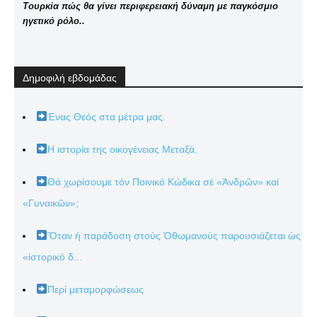
Τουρκία πώς θα γίνει περιφερειακή δύναμη με παγκόσμιο
ηγετικό ρόλο..
Δημοφιλή εβδομάδας
Ένας Θεός στα μέτρα μας.
Η ιστορία της οικογένειας Μεταξά.
Θά χωρίσουμε τόν Ποινικό Κώδικα σέ «Ἀνδρῶν» καί
«Γυναικῶν»;
Ὅταν ἡ παράδοση στούς Ὀθωμανούς παρουσιάζεται ὡς
«ἱστορικό δ...
Περί μεταμορφώσεως