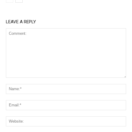
LEAVE A REPLY
Comment:
Na
Ema
Web