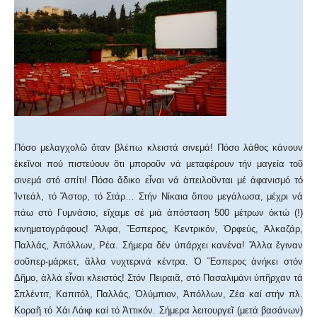
Πόσο μελαγχολῶ ὅταν βλέπω κλειστά σινεμά! Πόσο λάθος κάνουν
ἐκεῖνοι πού πιστεύουν ὅτι μποροῦν νά μεταφέρουν τήν μαγεία τοῦ
σινεμά στό σπίτι! Πόσο ἄδικο εἶναι νά ἀπειλοῦνται μέ ἀφανισμό τό
Ἰντεάλ, τό Ἄστορ, τό Στάρ… Στήν Νίκαια ὅπου μεγάλωσα, μέχρι νά
πάω στό Γυμνάσιο, εἴχαμε σέ μιά ἀπόσταση 500 μέτρων ὀκτώ (!)
κινηματογράφους! Ἄλφα, Ἕσπερος, Κεντρικόν, Ὀρφεύς, Ἀλκαζάρ,
Παλλάς, Ἀπόλλων, Ρέα. Σήμερα δέν ὑπάρχει κανένα! Ἄλλα ἔγιναν
σοῦπερ-μάρκετ, ἄλλα νυχτερινά κέντρα. Ὁ Ἕσπερος ἀνήκει στόν
Δῆμο, ἀλλά εἶναι κλειστός! Στόν Πειραιᾶ, στό Πασαλιμάνι ὑπῆρχαν τά
Σπλέντιτ, Καπιτόλ, Παλλάς, Ὀλύμπιον, Ἀπόλλων, Ζέα καί στήν πλ.
Κοραῆ τό Χάι Λάιφ καί τό Ἀττικόν. Σήμερα λειτουργεῖ (μετά βασάνων)