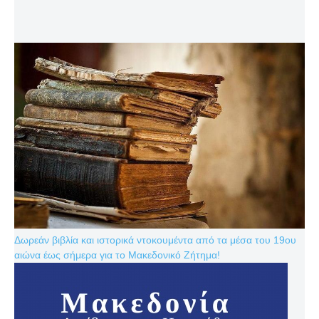
Δωρεάν βιβλία και ιστορικά ντοκουμέντα από τα μέσα του 19ου
αιώνα έως σήμερα για το Μακεδονικό Ζήτημα!