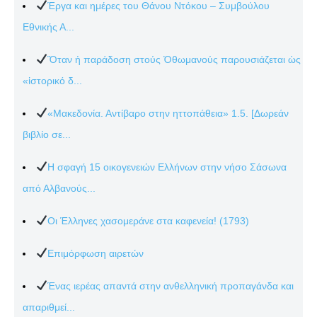
Έργα και ημέρες του Θάνου Ντόκου – Συμβούλου
Εθνικής Α...
Ὅταν ἡ παράδοση στούς Ὀθωμανούς παρουσιάζεται ὡς
«ἱστορικό δ...
«Μακεδονία. Αντίβαρο στην ηττοπάθεια» 1.5. [Δωρεάν
βιβλίο σε...
Η σφαγή 15 οικογενειών Ελλήνων στην νήσο Σάσωνα
από Αλβανούς...
Οι Έλληνες χασομεράνε στα καφενεία! (1793)
Επιμόρφωση αιρετών
Ένας ιερέας απαντά στην ανθελληνική προπαγάνδα και
απαριθμεί...