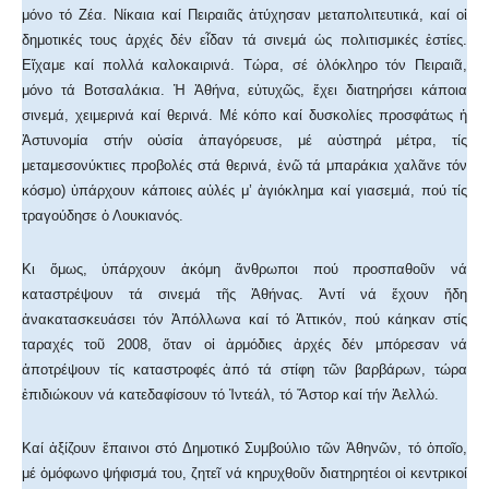
μόνο τό Ζέα. Νίκαια καί Πειραιᾶς ἀτύχησαν μεταπολιτευτικά, καί οἱ
δημοτικές τους ἀρχές δέν εἶδαν τά σινεμά ὡς πολιτισμικές ἑστίες.
Εἴχαμε καί πολλά καλοκαιρινά. Τώρα, σέ ὁλόκληρο τόν Πειραιᾶ,
μόνο τά Βοτσαλάκια. Ἡ Ἀθήνα, εὐτυχῶς, ἔχει διατηρήσει κάποια
σινεμά, χειμερινά καί θερινά. Μέ κόπο καί δυσκολίες προσφάτως ἡ
Ἀστυνομία στήν οὐσία ἀπαγόρευσε, μέ αὐστηρά μέτρα, τίς
μεταμεσονύκτιες προβολές στά θερινά, ἐνῶ τά μπαράκια χαλᾶνε τόν
κόσμο) ὑπάρχουν κάποιες αὐλές μ’ ἁγιόκλημα καί γιασεμιά, πού τίς
τραγούδησε ὁ Λουκιανός.
Κι ὅμως, ὑπάρχουν ἀκόμη ἄνθρωποι πού προσπαθοῦν νά
καταστρέψουν τά σινεμά τῆς Ἀθήνας. Ἀντί νά ἔχουν ἤδη
ἀνακατασκευάσει τόν Ἀπόλλωνα καί τό Ἀττικόν, πού κάηκαν στίς
ταραχές τοῦ 2008, ὅταν οἱ ἁρμόδιες ἀρχές δέν μπόρεσαν νά
ἀποτρέψουν τίς καταστροφές ἀπό τά στίφη τῶν βαρβάρων, τώρα
ἐπιδιώκουν νά κατεδαφίσουν τό Ἰντεάλ, τό Ἄστορ καί τήν Ἀελλώ.
Καί ἀξίζουν ἔπαινοι στό Δημοτικό Συμβούλιο τῶν Ἀθηνῶν, τό ὁποῖο,
μέ ὁμόφωνο ψήφισμά του, ζητεῖ νά κηρυχθοῦν διατηρητέοι οἱ κεντρικοί