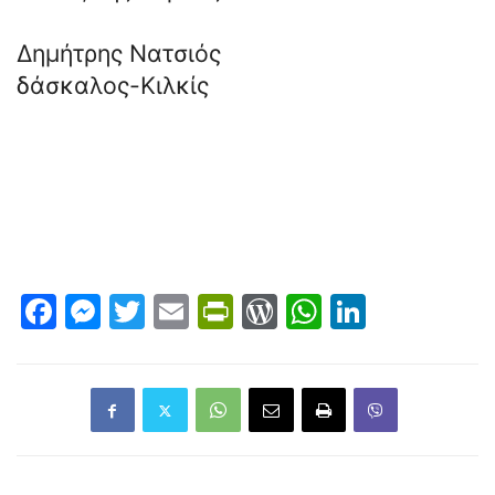
Δημήτρης Νατσιός
δάσκαλος-Κιλκίς
Facebook
Messenger
Twitter
Email
PrintFriendly
WordPress
WhatsAp
LinkedI