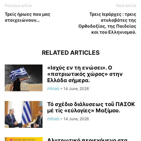
Previous article
Next article
Τρείς ήρωες που μας
Τρεις Ιεράρχες : τρεις
στοιχειώνουν…
στυλοβάτες της
Ορθοδοξίας, της Παιδείας
και του Ελληνισμού.
RELATED ARTICLES
«Ισχύς εν τη ενώσει». Ο
«πατριωτικός χώρος» στην
Ελλάδα σήμερα.
minas
-
14 June, 2026
Τό σχέδιο διάλυσεως τοῦ ΠΑΣΟΚ
μέ τίς «εὐλογίες» Μαξίμου.
minas
-
14 June, 2026
Αλυτρωτικό περιεχόμενο στα