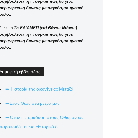
συμβουλεύει την Τουρκία πώς θα γίνει
περιφερειακή δύναμη με παγκόσμιο ηγετικό
ρόλο..
Para
on
Το ΕΛΙΑΜΕΠ (επί Θάνου Ντόκου)
συμβουλεύει την Τουρκία πώς θα γίνει
περιφερειακή δύναμη με παγκόσμιο ηγετικό
ρόλο..
Δημοφιλή εβδομάδας
➡️Η ιστορία της οικογένειας Μεταξά.
➡️Ένας Θεός στα μέτρα μας.
➡️Ὅταν ἡ παράδοση στούς Ὀθωμανούς
παρουσιάζεται ὡς «ἱστορικό δ...