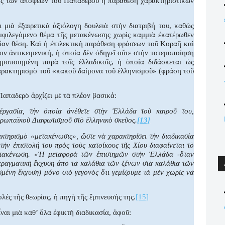
σης τῶν ἀπόψεων τοῦ Παπαδεροῦ ἡ παράθεση χαρακτηριστικῶν
 μιὰ ἐξαιρετικὰ ἀξιόλογη δουλειὰ στὴν διατριβή του, καθὼς
ἀμφιλεγόμενο θέμα τῆς μετακένωσης χωρὶς καμμιὰ ἐκατέρωθεν
σίαν θέση. Καὶ ἡ ἐπιλεκτικὴ παράθεση φράσεων τοῦ Κοραῆ καὶ
ον ἀντικειμενική, ἡ ὁποία δὲν ὁδηγεῖ οὔτε στὴν τοτεμοποίηση
μοποιημένη παρὰ τοῖς ἑλλαδικοῖς, ἡ ὁποία διδάσκεται ὡς
χαρακτηρισμὸ τοῦ «κακοῦ δαίμονα τοῦ ἑλληνισμοῦ» (φράση τοῦ
απαδερὸ ἀρχίζει μὲ τὰ πλέον βασικά:
ργασία, τὴν ὁποία ἀνέθετε στὴν Ἑλλάδα τοῦ καιροῦ του,
ὐρωπαϊκοῦ Διαφωτισμοῦ στὸ ἑλληνικὸ σκεῦος.
[13]
κτηρισμὸ «μετακένωσις», ὥστε νὰ χαρακτηρίσει τὴν διαδικασία
τὴν ἐπιστολή του πρὸς τοὺς κατοίκους τῆς Χίου διαφαίνεται τὸ
μετακένωση. «Ἡ μεταφορὰ τῶν ἐπιστημῶν στὴν Ἑλλάδα -ὅταν
 πραγματικὴ ἔκχυση ἀπὸ τὰ καλάθια τῶν ξένων στὰ καλάθια τῶν
μένη ἔκχυση) μόνο στὸ γεγονὸς ὅτι γεμίζουμε τὰ μὲν χωρὶς νὰ
λές τῆς θεωρίας, ἡ πηγὴ τῆς ἔμπνευσής της.
[15]
αι μιὰ καθ’ ὅλα ἐφικτὴ διαδικασία, ἀφοῦ: