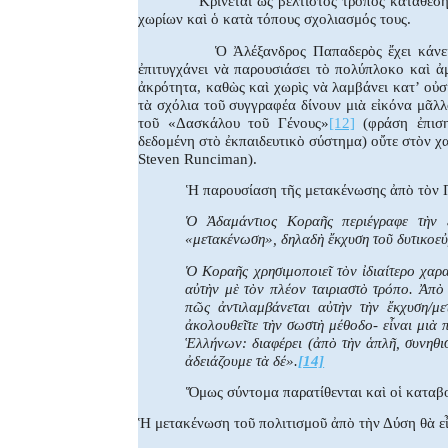
Κρίνεται ὡς βέλτιστος τρόπος κατάθε
χωρίων καὶ ὁ κατὰ τόπους σχολιασμός τους.
Ὁ Ἀλέξανδρος Παπαδερὸς ἔχει κάνει
ἐπιτυγχάνει νὰ παρουσιάσει τὸ πολύπλοκο καὶ 
ἀκρότητα, καθὼς καὶ χωρὶς νὰ λαμβάνει κατ’ οὐ
τὰ σχόλια τοῦ συγγραφέα δίνουν μιὰ εἰκόνα μᾶλλ
τοῦ «Δασκάλου τοῦ Γένους»
[12]
(φράση ἐπιση
δεδομένη στὸ ἐκπαιδευτικὸ σύστημα) οὔτε στὸν 
Steven
Runciman
).
Ἡ παρουσίαση τῆς μετακένωσης ἀπὸ τὸν Π
Ὁ Ἀδαμάντιος Κοραῆς περιέγραφε τὴν ἐ
«μετακένωση», δηλαδὴ ἔκχυση τοῦ δυτικοε
Ὁ Κοραῆς χρησιμοποιεῖ τὸν ἰδιαίτερο χαρα
αὐτὴν μὲ τὸν πλέον ταιριαστὸ τρόπο. Ἀπὸ 
πῶς ἀντιλαμβάνεται αὐτὴν τὴν ἔκχυση/
ἀκολουθεῖτε τὴν σωστὴ μέθοδο- εἶναι μιὰ
Ἑλλήνων: διαφέρει (ἀπὸ τὴν ἁπλῆ, συνηθισ
ἀδειάζουμε τὰ δέ».
[14]
Ὅμως σύντομα παρατίθενται καὶ οἱ καταβο
Ἡ μετακένωση τοῦ πολιτισμοῦ ἀπὸ τὴν Δύση θὰ εἶν