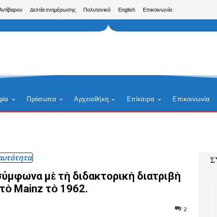
Αντίβαρου
Δελτία ενημέρωσης
Πολυτονικό
English
Επικοινωνία
φία
Πρόσωπα
Αρχειοθήκη
Επίκαιρα
Επικοινωνία
αυτότητα
Σ
ύμφωνα μὲ τὴ διδακτορικὴ διατριβὴ
ὸ Mainz τὸ 1962.
2