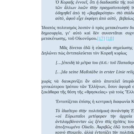
Ὁ Κοραῆς ἐννοεῖ, ὅτι ἡ διαδικασία τῆς πολ
τῶν ἄλλων λαῶν στὴν πραγματοποίησή της
ὁδηγηθεῖ ἀπὸ τὴ «βαρβαρότητα» στὸ στάδι
αὐτό, ἀφοῦ εἶχε ἐκφύγει ἀπὸ αὐτό,
βεβαίως
Ἰδεατὸς πολιτισμὸς λοιπὸν ὁ πρὸς μετακένωσιν δ
δημιουργία, γι’ αὐτὸ καὶ δὲν συναντᾶται συ
μετακένωσης, τοῦ Οἰκονόμου.
[17]
[18]
Μᾶς δίνεται ἐδῶ ἡ εὐκαιρία σημείωσης
Δηλώνει πὼς ἀντιπαλεύεται τὸν Κοραῆ κυρίως
[…]ἐπειδὴ τὰ μέτρα του (σ.σ.: τοῦ Παπαδερ
[…]da seine Maßstäbe in erster Linie reli
χωρὶς
νὰ
διευκρινίζει
ἂν
αὐτὸ
ἀποτελεῖ
ὑπερά
γενικώτερου
τρόπου
τῶν
Ἑλλήνων
,
ὅσον
ἀφορᾶ
ξεκάθαρα τῆς θέση τῆς «θρησκείας» γιὰ τοὺς Ἕλλ
Ἐντοπίζεται ἐπίσης ἡ κεντρικὴ διαφωνία 
Τὸ ἰδιαίτερο στὴν πολιτισμικὴ συνάντηση
«οἱ Εὐρωπαῖοι μετέφεραν τὴν ἀρχαί
ἀντιλαμβάνονταν ὡς ξένο στὶς σχέσεις το
ἀποξενωμένο Οἰκεῖο. Ἀκριβῶς ἐδῶ τοποθετ
κοινὸ στοιχεῖο, ἀλλὰ ἐντοπίζει τὴν πολιτι