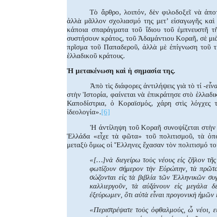
Τὸ ἄρθρο, λοιπόν, δὲν φιλοδοξεῖ νὰ ἀπο
ἀλλὰ μᾶλλον σχολιασμό της μετ’ εἰσαγωγῆς καὶ 
κάποια σπαράγματα τοῦ ἴδιου τοῦ ἐμπνευστῆ 
συστήσουν κράτος, τοῦ Ἀδαμάντιου Κοραῆ, σὲ μιὰ
πρῖσμα τοῦ Παπαδεροῦ, ἀλλὰ μὲ ἐπίγνωση τοῦ τ
ἑλλαδικοῦ κράτους.
Ἡ μετακένωση καὶ ἡ σημασία της.
Ἀπὸ τὶς διάφορες ἀντιλήψεις γιὰ τὸ τί
-εἶν
στὴν Ἱστορία, φαίνεται νὰ ἐπικράτησε στὸ ἑλλαδ
Καποδίστρια, ὁ Κοραϊσμός, χάρη στὶς λόγχες 
ἰδεολογία».
[6]
Ἡ άντίληψη τοῦ Κοραῆ συνοψίζεται στὴν 
Ἑλλάδα «εἶχε τὰ φῶτα» τοῦ πολιτισμοῦ, τὰ ὁπο
μεταξὺ ὅμως οἱ Ἕλληνες ἔχασαν τὸν πολιτισμό του
«[…]νὰ διεγείρω τοὺς νέους εἰς ζῆλον τῆς
φωτίζουν σήμερον τὴν Εὐρώπην, τὰ πρῶτα 
σώζονται εἰς τὰ βιβλία τῶν Ἑλληνικῶν συγ
καλλιεργοῦν, τὰ αὐξάνουν εἰς μεγάλα δ
ἐξεύρωμεν, ὅτι αὐτὰ εἶναι προγονικὴ ἠμῶν
«Περιστρέψατε τοὺς ὀφθαλμούς, ὦ νέοι, ε