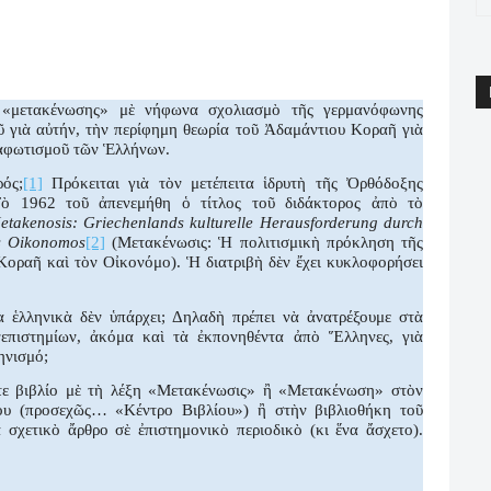
App
Email
Print
Viber
ς «μετακένωσης» μὲ νήφωνα σχολιασμὸ τῆς γερμανόφωνης
ῦ γιὰ αὐτήν, τὴν περίφημη θεωρία τοῦ Ἀδαμάντιου Κοραῆ γιὰ
ιαφωτισμοῦ τῶν Ἑλλήνων.
ός;
[1]
Πρόκειται γιὰ τὸν μετέπειτα ἱδρυτὴ τῆς Ὀρθόδοξης
ὸ 1962 τοῦ ἀπενεμήθη ὁ τίτλος τοῦ διδάκτορος ἀπὸ τὸ
etakenosis
:
Griechenlands
kulturelle
Herausforderung
durch
s
Oikonomos
[2]
(Μετακένωσις: Ἡ πολιτισμικὴ πρόκληση τῆς
οραῆ καὶ τὸν Οἰκονόμο). Ἡ διατριβὴ δὲν ἔχει κυκλοφορήσει
 ἑλληνικὰ δὲν ὑπάρχει; Δηλαδὴ πρέπει νὰ ἀνατρέξουμε στὰ
επιστημίων, ἀκόμα καὶ τὰ ἐκπονηθέντα ἀπὸ Ἕλληνες, γιὰ
ηνισμό;
ετε βιβλίο μὲ τὴ λέξη «Μετακένωσις» ἢ «Μετακένωση» στὸν
ου (προσεχῶς… «Κέντρο Βιβλίου») ἢ στὴν βιβλιοθήκη τοῦ
 σχετικὸ ἄρθρο σὲ ἐπιστημονικὸ περιοδικὸ (κι ἕνα ἄσχετο).