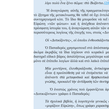
λίγο πολὺ ἕνα ξένο σῶμα: στὸ Βυζάντιο.
[20
Ἡ ἀναγνώριση
αὐτῆς τῆς πραγματικότητα
τὸ ζήτημα τῆς μετακένωσης θὰ τεθεῖ σὲ ὄχι ἐντε
συντηρητισμοῦ κλπ. Τὸ ἴδιο θὰ μποροῦσε νὰ πεῖ 
Εὐρώπη «τῶν φώτων» καὶ ἡ ἀπέχθεια ἀπέναντ
πρόσφατη ἱστορία του, ἡ ἀναγνώριση αὐτῶν τῶν 
περισσότερους λογίους τῆς ἐποχῆς του, στοὺς «Δυτ
Οἱ «Δυτικίζοντες», οἱ ὁποῖοι ἐνθουσιάζοντα
Ὁ Παπαδερὸς χρησιμοποιεῖ στὸ ἀπόσπασμα 
ἀκόμα ἀκριβῶς τὰ ἴδια ἰσχύουν στὸ κοραϊκό μα
διατηρεῖ εἰδικὸ βάρος ἀσυλλήπτως μεγαλύτερο καὶ 
μόνο σὲ ἐπίπεδο λογίων ἀλλὰ καὶ στὸ λαϊκὸ ἐπίπεδ
Μία μοντέρνα, ἐλευθεριάζουσα, ἀντικληρι
εἶναι ἡ προϋπόθεση γιὰ νὰ ἐπιτρέπεται νὰ
ἀπέναντι στὰ μεταφυσικὰ καὶ θρησκευτικ
γνώσης, προκαλεῖ τὴν ἀντίδραση τῶν συντ
Ὁ ἐνεστὼς χρόνος ποὺ ἐμφανίζεται ἀρ
«Δυτικιζόντων» γράφει ὁ Παπαδερός:
Τὰ σχολικὰ βιβλία, ἡ λογοτεχνία γενικῶς
«μυρίζουν Εὐρώπη», ὅπως γράφει χαρακτηρ