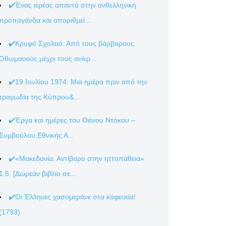
✔️Ένας ιερέας απαντά στην ανθελληνική
προπαγάνδα και απαριθμεί...
✔️Κρυφό Σχολειό: Από τους βάρβαρους
Οθωμανούς μέχρι τους ανίερ...
✔️19 Ιουλίου 1974: Μια ημέρα πριν από την
τραγωδία της Κύπρου&...
✔️Έργα και ημέρες του Θάνου Ντόκου –
Συμβούλου Εθνικής Α...
✔️«Μακεδονία. Αντίβαρο στην ηττοπάθεια»
1.5. [Δωρεάν βιβλίο σε...
✔️Οι Έλληνες χασομεράνε στα καφενεία!
(1793)