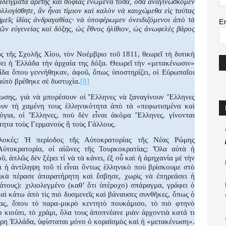
αδείγματα ἀρετῆς καὶ σοφίας ἑνωμένα τόσα, ὅσα ἀναγινώσκομεν
λογίσθητε, ἂν ἦναι τίμιον καὶ καλὸν νὰ καυχώμεθα εἰς ταύτας
ἡμεῖς ἰδίας ἀνδραγαθίας· νὰ ὑποφέρωμεν ὀνειδιζόμενοι ἀπὸ τὰ
Ε
ῶν εὐγενείας καὶ δόξης, ὡς ἔθνος ἠλίθιον, ὡς ἀνωφελὲς βάρος
ς τῆς Σχολῆς Χίου, τὸν Νοέμβριο τοῦ 1811, θεωρεῖ τὴ δυτικὴ
σει ἡ Ἑλλάδα τὴν ἀρχαία της δόξα. Θεωρεῖ τὴν «μετακένωσιν»
ίδα ὅπου γεννήθηκαν, ἀφοῦ, ὅπως ὑποστηρίζει, οἱ Εὐρωπαῖοι
αὐτὸ βρέθηκε σὲ δυστυχία.
[9]
ωσης, γιὰ νὰ μπορέσουν οἱ Ἕλληνες νὰ ξαναγίνουν Ἕλληνες
ουν τὴ χαμένη τους ἑλληνικότητα ἀπὸ τὰ «πεφωτισμένα καὶ
για, οἱ Ἕλληνες, ποὺ δὲν εἶναι ἀκόμα Ἕλληνες, γίνονται
ητα τοὺς Γερμανοὺς ἢ τοὺς Γάλλους.
πλοκές: Ἡ περίοδος τῆς Αὐτοκρατορίας τῆς Νέας Ρώμης
Αὐτοκρατορία, οἱ αἰῶνες τῆς Τουρκοκρατίας; Ὅλα αὐτὰ ἡ
 ἁπλῶς δὲν ξέρει τί νὰ τὰ κάνει, ἐξ οὗ καὶ ἡ ἀμηχανία μὲ τὴν
ι ἡ ἀντίληψη τοῦ τί εἶναι ὄντως ἑλληνικὸ ποὺ βρίσκουμε στὸ
ικὰ πέρασε ἀπαρατήρητη καὶ ἔσβησε, χωρὶς νὰ ἐπηρεάσει ἡ
άτους): χιλιολεγμένο (καθ’ ὅτι ὑπέροχο) σπάραγμα, γράφει ὁ
αὶ κάτω ἀπὸ τὶς πιὸ δυσμενεῖς καὶ βάναυσες συνθῆκες, ὅπως ὁ
ας, ὅπου τὸ παρα-μικρὸ κεντητὸ πουκάμισο, τὸ πιὸ φτηνὸ
ὸ κιούπι, τὸ χράμι, ὅλα τους ἀποπνέανε μιὰν ἀρχοντιὰ κατά τι
ερη Ἑλλάδα, ὑφίσταται μόνο ὁ κοραϊσμὸς καὶ ἡ «μετακένωση».