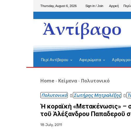
Thursday, August 6, 2026
Sign in / Join
Αρχική
Περί 
Περί Αντίβαρου
Αφιερώματα
Αρθρογρα
Home
Κείμενα
Πολυτονικό
Πολυτονικό
Σωτήρης Μητραλέξης
Τ
Ἡ κοραϊκὴ «Μετακένωσις» – σ
τοῦ Ἀλέξανδρου Παπαδεροῦ στ
18 July, 2011