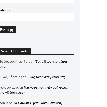
πώνυμο
Recent Comments
Θεόδωρος Ρηγινιώτης
on
Ένας Θεός στα μέτρα
μας.
Νίκος, Κόρινθος
on
Ένας Θεός στα μέτρα μας.
Κωνσταντίνος
on
Μια «συντηρητική» ανάγνωση
της «Οδύσσειας»
admin
on
Το ΕΛΙΑΜΕΠ (επί Θάνου Ντόκου)