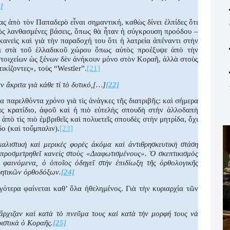
]
ς ἀπὸ τὸν Παπαδερὸ εἶναι σημαντική, καθὼς δίνει ἐλπίδες ὅτι
λῶς λανθασμένες βάσεις, ὅπως θὰ ἦταν ἡ σύγκρουση προόδου –
κανεὶς καὶ γιὰ τὴν παραδοχή του ὅτι ἡ λατρεία ἀπέναντι στὴν
ι στὰ τοῦ ἑλλαδικοῦ χώρου ὅπως αὐτὸς προέξυψε ἀπὸ τὴν
στοιχείων ὡς ξένων δὲν ἀνήκουν μόνο στὸν Κοραῆ, ἀλλὰ στοὺς
ικίζοντες», τοὺς “
Westler
”.
[21]
ν ἄκριτα γιὰ κάθε τί τὸ δυτικό,[…]
[22]
παρελθόντα χρόνο γιὰ τὶς ἀνάγκες τῆς διατριβῆς: καὶ σήμερα
ς κρατίδιο, ἀφοῦ καὶ ἡ πιὸ εὐτελὴς σπουδὴ στὴν ἀλλοδαπὴ
ἀπὸ τὶς πιὸ ἐμβριθεῖς καὶ πολυετεῖς σπουδὲς στὴν μητρίδα, ὄχι
ο (καὶ τοὔμπαλιν).
[23]
καλιστικὴ καὶ μερικὲς φορὲς ἀκόμα καὶ ἀντιθρησκευτικὴ στάση
 προσμετρηθεῖ κανεὶς στοὺς «Διαφωτισμένους». Ὁ σκεπτικισμὸς
ὰ φαινόμενα, ὁ ὁποῖος ὁδηγεῖ στὴν ἐπιδίωξη τῆς ὀρθολογικῆς
ηρητικῶν ὀρθοδόξων.
[24]
γότερα φαίνεται καθ’ ὅλα ἠθελημένος. Γιὰ τὴν κυριαρχία τῶν
 ἄρχιζαν καὶ κατὰ τὸ πνεῦμα τους καὶ κατὰ τὴν μορφή τους νὰ
ιστικὰ ὁ Κοραῆς.
[25]