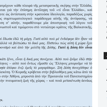
ιατρέχουν κάθε πλευρὰ τῆς μεταπρατικῆς σκέψης στὴν Ἑλλάδα,
ειται γιὰ τὴν ἐπίσημη ἀντίληψη τοῦ «τί εἶναι Ἑλλάδα», καὶ
λοτε ὡς ἀντίσταση στὴν κρατούσα ἰδεολογία, παραδόξως χωρὶς
ς συμπτωματολογικὸ παράδειγμα αὐτῆς τῆς ἀντίφασης, νὰ
ταση σ’ αὐτήν, παραθέτουμε μία ἀποστροφὴ τοῦ λόγου τοῦ
νωστοῦ καὶ τιμώμενου στὸ νοτιώτερο κράτος τῆς Βαλκανικῆς,
ὶ ἔδωσα ἐδῶ τὴ μάχη. Γιατὶ αὐτὸ ποὺ μὲ ἐνδιέφερε δὲν ἦταν νὰ
ἀλλὰ νὰ βελτιώσω τὸ δικό μας. Πιστεύω πὼς αὐτὴ ἡ χώρα ἔχει
ρονισμὸ καὶ ἀπὸ τὴν μελέτη τῆς Δύσης.
Γιατὶ ἡ Δύση δὲν εἶναι
άτι ξένο, εἶναι ἡ δική μας συνέχεια. Αὐτὸ ποὺ ζοῦμε ἐδῶ στὴν
λληνες – αὐτὸ ποὺ ὄντως εἴμαστε ὡς Ἕλληνες μποροῦμε νὰ τὸ
ησε ἀτόφιο ἐνῷ ἐμεῖς τὸ μαγαρίσαμε. Στὴ Δύση συνεχίστηκε ὁ
ιεκόπη.
Ὁ Κοραῆς κρύβεται στὴν βιβλιοθήκη μας κάτω ἀπὸ τὰ
υ στὴν Ἀθήνα, μπροστὰ ἀπὸ τὴν Πρυτανεία τοῦ Πανεπιστημίου
στὴν πνευματικὴ ζωὴ τῆς χώρας – καὶ ποιά
μετακένωση
ἀενάως
ν.