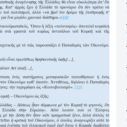
ιτιστικῆς ἀναγέννησης τῆς Ἑλλάδος θὰ εἶναι εὐκολώτερη ἀπ’ ὅτι
. Κατ’ ἀρχὰς ἔχει ἡ Ἑλλάδα τὸ προνόμιο ὅτι δὲν πρέπει νὰ
ο τοῦ πολιτισμοῦ, ἀλλὰ «νὰ βρεῖ τὸν δρόμο τῆς ἐπιστροφῆς σ’
 γιὰ ἕνα μεγάλο χρονικὸ διάστημα.»
[16]
υτικοεὐρωπαϊκός. Ὅπου ἡ λέξη «πολιτισμὸς» ἀποτελεῖ κοραϊκὴ
χνὰ στὰ γραπτὰ τοῦ κυρίως ἀντιπάλου τοῦ Κοραῆ καὶ τῆς
 σχετικῆς μὲ τὸ πῶς παρουσιάζει ὁ Παπαδερὸς τῶν Οἰκονόμο.
οῦ) εἶναι πρωτίστως θρησκευτικῆς ὑφῆς[…],
giöser Art sind[…],
σπιση
ἑνὸς
συστήματος
μεταφυσικῶν
πεποιθήσεων
ἠ
ἑνὸς
στὸν
Οἰκονόμο
καθ
’
ἑαυτόν
.
Ἀντιθέτως, δηλώνει ὁ Παπαδερὸς
ηνες: τὴν περιγράφει ὡς «Κοινοβιοτισμό».
[19]
Κοραῆ – Οἰκονόμου ὡς ἑξῆς:
 Ἑλλάδας – Δύσεως ἦταν σύμφωνα μὲ τὸν Κοραῆ τὸ γεγονός, ὅτι
α Ἑλλάδα στὴν Εὐρώπη». Αὐτὸ λοιπὸν ποὺ οἱ Ἕλληνες
υς μὲ τὴν Δύση δὲν ἦταν κάτι πραγματικὰ ξένο, ἀλλὰ ἁπλῶς τὸ
εῖται ἡ κριτικὴ τοῦ Οἰκονόμου, ὁ ὁποῖος ἀναγνωρίζει αὐτὸ τὸ
σμικὴ ἑνότητα τοῦ ἑλληνικοῦ λαοῦ ἐκεῖ ὅπου ὁ Κοραῆς διαβλέπει