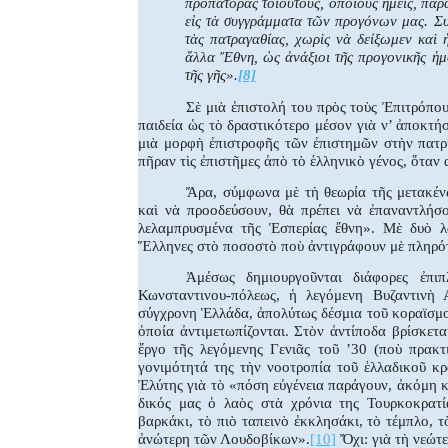
προπάτορας τοιούτους, ὁποίους ἡμεῖς, παρ
εἰς τὰ συγγράμματα τῶν προγόνων μας. Συλ
τὰς πατραγαθίας, χωρὶς νὰ δείξωμεν καὶ 
ἄλλα Ἔθνη, ὡς ἀνάξιοι τῆς προγονικῆς ἡμ
τῆς γῆς».
[8]
Σὲ μιὰ ἐπιστολή του πρὸς τοὺς Ἐπιτρόπου
παιδεία ὡς τὸ δραστικότερο μέσον γιὰ ν’ ἀποκτή
μιὰ μορφὴ ἐπιστροφῆς τῶν ἐπιστημῶν στὴν πατρ
πῆραν τὶς ἐπιστῆμες ἀπὸ τὸ ἑλληνικὸ γένος, ὅταν 
Ἄρα, σύμφωνα μὲ τὴ θεωρία τῆς μετακέν
καὶ νὰ προοδεύσουν, θὰ πρέπει νὰ ἐπαναντλήσ
λελαμπρυσμένα τῆς Ἑσπερίας ἔθνη». Μὲ δυὸ λό
Ἕλληνες στὸ ποσοστὸ ποὺ ἀντιγράφουν μὲ πληρότ
Ἀμέσως δημιουργοῦνται διάφορες ἐπι
Κωνσταντινου-πόλεως, ἡ λεγόμενη Βυζαντινὴ 
σύγχρονη Ἑλλάδα, ἀπολύτως δέσμια τοῦ κοραϊσμοῦ,
ὁποία ἀντιμετωπίζονται. Στὸν ἀντίποδα βρίσκετα
ἔργο τῆς λεγόμενης Γενιᾶς τοῦ ’30 (ποὺ πρακτ
γονιμότητά της τὴν νοοτροπία τοῦ ἑλλαδικοῦ κρ
Ἐλύτης γιὰ τὸ «πόση εὐγένεια παράγουν, ἀκόμη κ
δικός μας ὁ λαὸς στὰ χρόνια της Τουρκοκρατί
βαρκάκι, τὸ πιὸ ταπεινὸ ἐκκλησάκι, τὸ τέμπλο, τ
ἀνώτερη τῶν Λουδοβίκων».
[10]
Ὄχι: γιὰ τὴ νεώτ