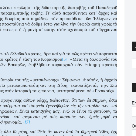
τελέσει περίληψη τῆς διδακτορικῆς διατριβῆς τοῦ Παπαδεροῦ
παραπεμπτικῆς τριβῆς. Γι’ αὐτὸ παρατίθενται κατ’ ἀρχὰς καὶ
τῆς θεωρίας ποὺ σημάδεψε τὴν προσπάθεια τῶν Ἑλλήνων νὰ
 προσπάθεια νὰ δοῦμε ἔστω γιὰ λίγο τὴν θεωρία αὐτὴ χωρὶς τὸ
ί ἐπέφερε ἡ ἐμμονὴ σ’ αὐτὴν στὸν σχεδιασμὸ τοῦ σύγχρονου
αι-
τὸ ἑλλαδικὸ κράτος, ἄρα καὶ γιὰ τὸ πῶς πρέπει νὰ πορεύεται
ικὸ κράτος ἡ τάση τοῦ Κοραϊσμοῦ
[5]
: «Μετὰ τὴ δολοφονία τοῦ
τῶν Βαυαρῶν, ἐπιβλήθηκε κυριαρχικὰ σὰν ἐπίσημη κρατικὴ
θεωρία του τῆς «μετακένωσης»: Σύμφωνα μὲ αὐτήν, ἡ ἀρχαία
ῖα μεταλαμπα-δεύτηκαν στὴ Δύση, ἐκπολιτίζοντάς την. Στὸ
ς στὴν ἱστορική τους πορεία, μετατρεπόμενοι σὲ «Γραικούς».
 προγονικῆς αὐτῶν δόξης, βλέποντας, ὅτι τῶν ἐπιστημῶν, ὅσαι
Em
σπέρματα καὶ στοιχεῖα ἐγεννήθησαν εἰς τὴν πατρίδα των, καὶ
γραφέων. Εἶναι καταισχύνη μας, ἐνῷ οἱ ξένοι τὰ φυτεύουν, τὰ
ένδρα, καὶ τρέφονται μὲ τοὺς καρπούς των, ἡμεῖς μηδὲ νὰ
 κληρονομία.»
[7]
Ό
ἰς ὅλα τὰ μέρη, καὶ ἴδετε ἂν κανὲν ἀπὸ τὰ σημερινὰ Ἔθνη ἔχη