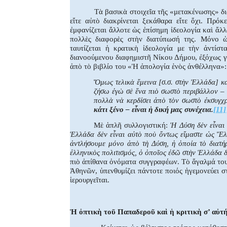
Τὰ βασικὰ στοιχεῖα τῆς «μετακένωσης» δ
εἴτε αὐτὸ διακρίνεται ξεκάθαρα εἴτε ὄχι. Πρόκ
ἐμφανίζεται ἄλλοτε ὡς ἐπίσημη ἰδεολογία καὶ ἄλ
πολλὲς διαφορὲς στὴν διατύπωσή της. Μόνο ὡ
ταυτίζεται ἡ κρατικὴ ἰδεολογία με τὴν ἀντίσ
διανοούμενου διαφημιστῆ Νίκου Δήμου, ἐξόχως γ
ἀπὸ τὸ βιβλίο του «Ἡ ἀπολογία ἑνὸς ἀνθέλληνα»:
Ὅμως τελικὰ ἔμεινα [σ.σ. στὴν Ἑλλάδα] κα
ζήσω ἐγὼ σὲ ἕνα πιὸ σωστὸ περιβάλλον – 
πολλὰ νὰ κερδίσει ἀπὸ τὸν σωστὸ ἐκσυγχ
κάτι ξένο – εἶναι ἡ δική μας συνέχεια.
[11]
Μὲ ἁπλῆ συλλογιστική:
Ἡ Δύση δὲν εἶναι κ
Ἑλλάδα δὲν εἶναι αὐτὸ ποὺ ὄντως εἴμαστε ὡς Ἕ
ἀντλήσουμε μόνο ἀπὸ τὴ Δύση, ἡ ὁποία τὸ διατήρ
ἑλληνικὸς πολιτισμός, ὁ ὁποῖος ἐδῶ στὴν Ἑλλάδα δ
πιὸ ἀπίθανα ὀνόματα συγγραφέων. Τὸ ἅγαλμά το
Ἀθηνῶν, ὑπενθυμίζει πάντοτε ποιός ἡγεμονεύει 
ἱερουργεῖται.
Ἡ ὀπτικὴ τοῦ Παπαδεροῦ καὶ ἡ κριτικὴ σ’ αὐτή