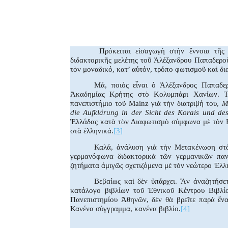
Facebook
X
Whats
Πρόκειται εἰσαγωγὴ στὴν ἔννοια τῆ
διδακτορικῆς μελέτης τοῦ Ἀλέξανδρου Παπαδερο
τὸν μοναδικό, κατ’ αὐτόν, τρόπο φωτισμοῦ καὶ δ
Μά, ποιός εἶναι ὁ Ἀλέξανδρος Παπαδερ
Ἀκαδημίας Κρήτης στὸ Κολυμπάρι Χανίων. Τ
πανεπιστήμιο τοῦ
Mainz
γιὰ τὴν διατριβή του,
M
die
Aufkl
ä
rung
in
der
Sicht
des
Korais
und
de
Ἑλλάδας κατὰ τὸν Διαφωτισμὸ σύμφωνα μὲ τὸν Κ
στὰ ἑλληνικά.
[3]
Καλά, ἀνάλυση γιὰ τὴν Μετακένωση στὰ
γερμανόφωνα διδακτορικὰ τῶν γερμανικῶν παν
ζητήματα ἀμιγῶς σχετιζόμενα μὲ τὸν νεώτερο Ἑλλ
Βεβαίως καὶ δὲν ὑπάρχει. Ἂν ἀναζητήσ
κατάλογο βιβλίων τοῦ Ἐθνικοῦ Κέντρου Βιβλί
Πανεπιστημίου Ἀθηνῶν, δὲν θὰ βρεῖτε παρὰ ἕνα
Κανένα σύγγραμμα, κανένα βιβλίο.
[4]