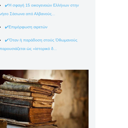
✔️Η σφαγή 15 οικογενειών Ελλήνων στην
νήσο Σάσωνα από Αλβανούς...
✔️Επιμόρφωση αιρετών
✔️Ὅταν ἡ παράδοση στούς Ὀθωμανούς
παρουσιάζεται ὡς «ἱστορικό δ...