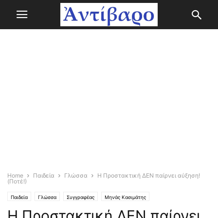
Home
Παιδεία
Γλώσσα
Η Προστακτική ΔΕΝ παίρνει αύξηση!
(Ποτέ!)
Παιδεία
Γλώσσα
Συγγραφέας
Μηνάς Κασιμάτης
Η Προστακτική ΔΕΝ παίρνει