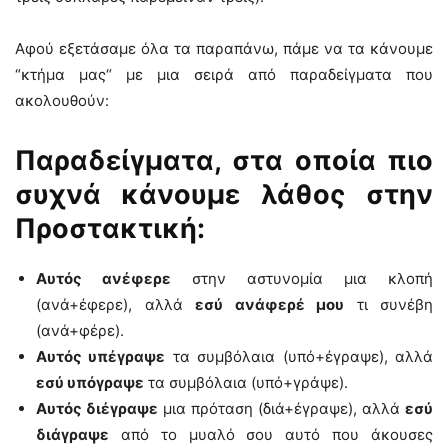
Αφού εξετάσαμε όλα τα παραπάνω, πάμε να τα κάνουμε
“κτήμα μας“ με μια σειρά από παραδείγματα που
ακολουθούν:
Παραδείγματα, στα οποία πιο
συχνά κάνουμε λάθος στην
Προστακτική:
Αυτός ανέφερε
στην αστυνομία μια κλοπή
(ανά+έφερε), αλλά
εσύ ανάφερέ μου
τι συνέβη
(ανά+φέρε).
Αυτός υπέγραψε
τα συμβόλαια (υπό+έγραψε), αλλά
εσύ υπόγραψε
τα συμβόλαια (υπό+γράψε).
Αυτός διέγραψε
μια πρόταση (διά+έγραψε), αλλά
εσύ
διάγραψε
από το μυαλό σου αυτό που άκουσες