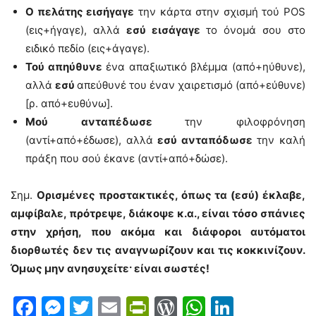
Ο πελάτης εισήγαγε
την κάρτα στην σχισμή τού POS
(εις+ήγαγε), αλλά
εσύ εισάγαγε
το όνομά σου στο
ειδικό πεδίο (εις+άγαγε).
Τού απηύθυνε
ένα απαξιωτικό βλέμμα (από+ηύθυνε),
αλλά
εσύ
απεύθυνέ του έναν χαιρετισμό (από+εύθυνε)
[ρ. από+ευθύνω].
Μού ανταπέδωσε
την φιλοφρόνηση
(αντί+από+έδωσε), αλλά
εσύ ανταπόδωσε
την καλή
πράξη που σού έκανε (αντί+από+δώσε).
Σημ.
Ορισμένες προστακτικές, όπως τα (εσύ) έκλαβε,
αμφίβαλε, πρότρεψε, διάκοψε κ.α., είναι τόσο σπάνιες
στην χρήση, που ακόμα και διάφοροι αυτόματοι
διορθωτές δεν τις αναγνωρίζουν και τις κοκκινίζουν.
Όμως μην ανησυχείτε· είναι σωστές!
Facebook
Messenger
Twitter
Email
PrintFriendly
WordPress
WhatsAp
LinkedI