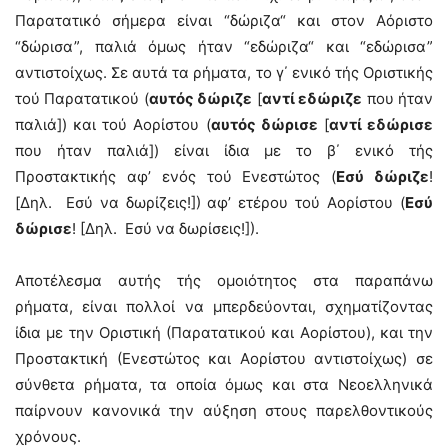
Παρατατικό σήμερα είναι “δώριζα“ και στον Αόριστο
“δώρισα”, παλιά όμως ήταν “εδώριζα“ και “εδώρισα”
αντιστοίχως. Σε αυτά τα ρήματα, το γ΄ ενικό τής Οριστικής
τού Παρατατικού (
αυτός δώριζε
[
αντί εδώριζε
που ήταν
παλιά]) και τού Αορίστου (
αυτός δώρισε
[
αντί εδώρισε
που ήταν παλιά]) είναι ίδια με το β΄ ενικό τής
Προστακτικής αφ’ ενός τού Ενεστώτος (
Εσύ δώριζε
!
[Δηλ. Εσύ να δωρίζεις!]) αφ’ ετέρου τού Αορίστου (
Εσύ
δώρισε
! [Δηλ. Εσύ να δωρίσεις!]).
Αποτέλεσμα αυτής τής ομοιότητος στα παραπάνω
ρήματα, είναι πολλοί να μπερδεύονται, σχηματίζοντας
ίδια με την Οριστική (Παρατατικού και Αορίστου), και την
Προστακτική (Ενεστώτος και Αορίστου αντιστοίχως) σε
σύνθετα ρήματα, τα οποία όμως και στα Νεοελληνικά
παίρνουν κανονικά την αύξηση στους παρελθοντικούς
χρόνους.