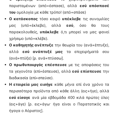
παρισταμένων (από+έσπασε), αλλά
εσύ απόσπασέ
του
ομολογία με κάθε τρόπο! (από+σπάσε)
Ο κατάσκοπος
τόσο καιρό
υπέκλεβε
τις συνομιλίες
μας (υπό+έκλεβε), αλλά
εσύ
, όσο θα τους
παρακολουθείς,
υπόκλεβε
ό,τι μπορεί να μας φανεί
χρήσιμο (υπό+κλέβε).
Ο καθηγητής ανέπτυξε
την θεωρία του (ανά+έπτυξε),
αλλά
εσύ ανάπτυξέ μας
τα επιχειρήματά σου
(ανά+πτύξε) [ρ. ανά+πτύσσω].
Ο πρωθυπουργός επέσπευσε
με τις αποφάσεις του
τα γεγονότα (επί+έσπευσε), αλλά
εσύ επίσπευσε
την
διαδικασία (επί+σπεύσε).
Η εταιρεία μας εισήγε
κάθε μήνα επί ένα χρόνο τα
περισσότερα προϊόντα από κάθε άλλη (εις+ήγε), αλλά
εσύ είσαγε
ανά μία εβδομάδα 400 κιλά πρώτες ύλες
(εις+άγε) [ρ. εις+άγω· ήγα είναι ο Παρατατικός και
ήγαγα ο Αόριστος].