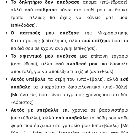
Το δηλητήριο δεν επέδρασε
ακόμα (επί+έδρασε),
αλλά
εσύ επίδρασε
πάνω στο παιδί μου με θετικό
τρόπο, αλλιώς θα έχεις να κάνεις μαζί μου!
(επί+δράσε).
Ο παππούς μου επέζησε
τής Μικρασιατικής
Καταστροφής (επί+έζησε), αλλά
εσύ επίζησε
διότι τα
παιδιά σου σε έχουν ανάγκη! (επί+ζήσε).
Το αφεντικό μού ανέθεσε
μια επίπονη εργασία
(ανά+έθεσε), αλλά
εσύ ανάθεσέ μου
μια δύσκολη
αποστολή, για να αποδείξω τι αξίζω! (ανά+θέσε)
Αυτός υπέβαλε
τα σέβη του (υπό+έβαλε), αλλά
εσύ
υπόβαλε
τα απαραίτητα δικαιολογητικά (υπό+βάλε).
[Με ένα -λ-, διότι είναι στιγμιαίος χρόνος και στα δύο
-Αόριστος]
Αυτός με υπέβαλλε
επί χρόνια σε βασανιστήρια
(υπό+έβαλλε), αλλά
εσύ υπόβαλλε
τα σέβη σου κάθε
φορά που έρχεσαι στο γραφείο μου (υπό+βάλλε) [Με