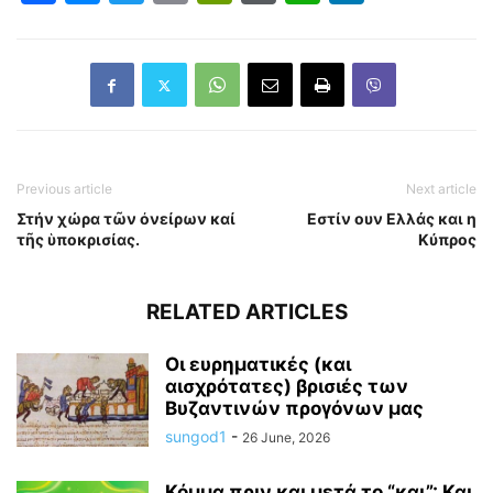
Previous article
Next article
Στήν χώρα τῶν ὀνείρων καί
Εστίν ουν Ελλάς και η
τῆς ὑποκρισίας.
Κύπρος
RELATED ARTICLES
Οι ευρηματικές (και
αισχρότατες) βρισιές των
Βυζαντινών προγόνων μας
sungod1
-
26 June, 2026
Κόμμα πριν και μετά το “και”: Και