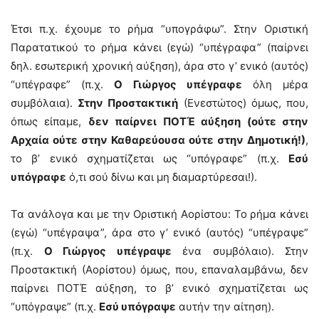
Έτσι π.χ. έχουμε το ρήμα “υπογράφω”. Στην Οριστική
Παρατατικού το ρήμα κάνει (εγώ) “υπέγραφα” (παίρνει
δηλ. εσωτερική χρονική αύξηση), άρα στο γ’ ενικό (αυτός)
“υπέγραφε” (π.χ.
Ο Γιώργος υπέγραφε
όλη μέρα
συμβόλαια).
Στην Προστακτική
(Ενεστώτος) όμως, που,
όπως είπαμε,
δεν παίρνει ΠΟΤΈ αύξηση (ούτε στην
Αρχαία ούτε στην Καθαρεύουσα ούτε στην Δημοτική!)
,
το β’ ενικό σχηματίζεται ως “υπόγραφε” (π.χ.
Εσύ
υπόγραφε
ό,τι σού δίνω και μη διαμαρτύρεσαι!).
Τα ανάλογα και με την Οριστική Αορίστου: Το ρήμα κάνει
(εγώ) “υπέγραψα”, άρα στο γ’ ενικό (αυτός) “υπέγραψε”
(π.χ.
Ο Γιώργος υπέγραψε
ένα συμβόλαιο). Στην
Προστακτική (Αορίστου) όμως, που, επαναλαμβάνω, δεν
παίρνει ΠΟΤΈ αύξηση, το β’ ενικό σχηματίζεται ως
“υπόγραψε” (π.χ.
Εσύ υπόγραψε
αυτήν την αίτηση).