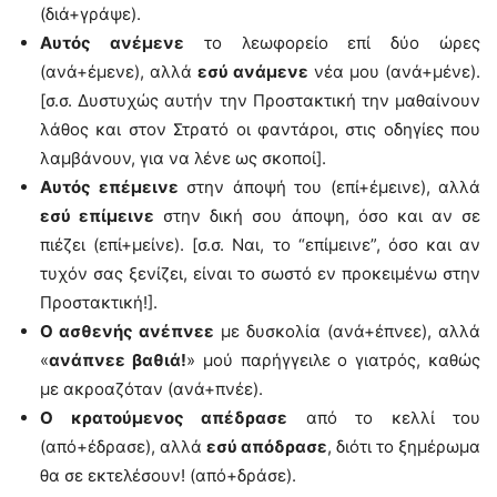
(διά+γράψε).
Αυτός ανέμενε
το λεωφορείο επί δύο ώρες
(ανά+έμενε), αλλά
εσύ ανάμενε
νέα μου (ανά+μένε).
[σ.σ. Δυστυχώς αυτήν την Προστακτική την μαθαίνουν
λάθος και στον Στρατό οι φαντάροι, στις οδηγίες που
λαμβάνουν, για να λένε ως σκοποί].
Αυτός επέμεινε
στην άποψή του (επί+έμεινε), αλλά
εσύ επίμεινε
στην δική σου άποψη, όσο και αν σε
πιέζει (επί+μείνε). [σ.σ. Ναι, το “επίμεινε”, όσο και αν
τυχόν σας ξενίζει, είναι το σωστό εν προκειμένω στην
Προστακτική!].
Ο ασθενής ανέπνεε
με δυσκολία (ανά+έπνεε), αλλά
«
ανάπνεε βαθιά!
» μού παρήγγειλε ο γιατρός, καθώς
με ακροαζόταν (ανά+πνέε).
Ο κρατούμενος απέδρασε
από το κελλί του
(από+έδρασε), αλλά
εσύ απόδρασε
, διότι το ξημέρωμα
θα σε εκτελέσουν! (από+δράσε).