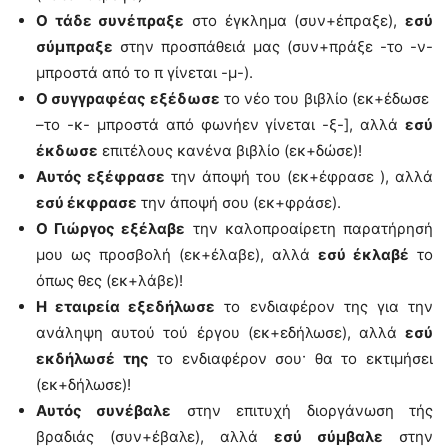
Ο τάδε συνέπραξε
στο έγκλημα (συν+έπραξε),
εσύ
σύμπραξε
στην προσπάθειά μας (συν+πράξε -το -ν-
μπροστά από το π γίνεται -μ-).
Ο συγγραφέας εξέδωσε
το νέο του βιβλίο (εκ+έδωσε
–το -κ- μπροστά από φωνήεν γίνεται -ξ-], αλλά
εσύ
έκδωσε
επιτέλους κανένα βιβλίο (εκ+δώσε)!
Αυτός εξέφρασε
την άποψή του (εκ+έφρασε ), αλλά
εσύ έκφρασε
την άποψή σου (εκ+φράσε).
Ο Γιώργος εξέλαβε
την καλοπροαίρετη παρατήρησή
μου ως προσβολή (εκ+έλαβε), αλλά
εσύ έκλαβέ
το
όπως θες (εκ+λάβε)!
Η εταιρεία εξεδήλωσε
το ενδιαφέρον της για την
ανάληψη αυτού τού έργου (εκ+εδήλωσε), αλλά
εσύ
εκδήλωσέ της
το ενδιαφέρον σου· θα το εκτιμήσει
(εκ+δήλωσε)!
Αυτός συνέβαλε
στην επιτυχή διοργάνωση τής
βραδιάς (συν+έβαλε), αλλά
εσύ σύμβαλε
στην