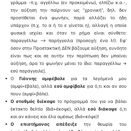
γράμμα -π.χ. αγγέλλω (εν προκειμένω), ελπίζω κ.α.-,
την αύξηση την παίρνουν ως “χρονική”, δηλ. δεν
προστίθεται ένα φωνήεν, παρά αλλάζει το ήδη
υπάρχον (π.χ. το α ή το ε γίνεται η), αλλαγή η οποία
φυσικά ισχύει και όταν το ρήμα είναι σύνθετο:
παραγγέλλω –> παρήγγειλα (προσοχή: ένα λ!). Εφ’
όσον στην Προστακτική ΔΕΝ βάζουμε αύξηση, ευνόητο
είναι πως και σε αυτήν την περίπτωση δεν μπαίνει
αύξηση, άρα το φωνήεν μένει το ίδιο: παραγγέλλω ->
εσύ παράγγειλε].
Ο
Γιάννης αμφέβαλε
για τα λεγόμενά μου
(αμφί+έβαλε), αλλά
εσύ αμφίβαλε
για ό,τι και αν σου
πουν (αμφί+βάλε).
Ο σταθμός διέκοψε
το πρόγραμμά του για να βάλει
έκτακτο δελτίο (διά+έκοψε), αλλά
εσύ διάκοψε
ό,τι
και αν κάνεις και έλα αμέσως (διά+κόψε)!
Ο επιστήμονας απέδειξε
την θεωρία του