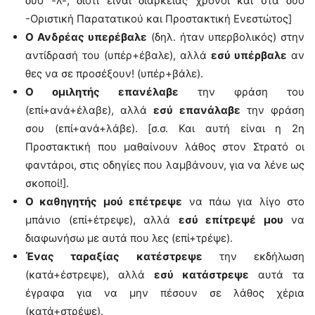
δύο -λ-, διότι είναι διαρκείας χρόνοι και στα δύο
-Οριστική Παρατατικού και Προστακτική Ενεστώτος]
Ο Ανδρέας
υπερέβαλε
(δηλ. ήταν υπερβολικός) στην
αντίδρασή του (υπέρ+έβαλε), αλλά
εσύ υπέρβαλε
αν
θες να σε προσέξουν! (υπέρ+βάλε).
Ο ομιλητής επανέλαβε
την φράση του
(επί+ανά+έλαβε), αλλά
εσύ επανάλαβε
την φράση
σου (επί+ανά+λάβε). [σ.σ. Και αυτή είναι η 2η
Προστακτική που μαθαίνουν λάθος στον Στρατό οι
φαντάροι, στις οδηγίες που λαμβάνουν, για να λένε ως
σκοποί!].
Ο καθηγητής μού επέτρεψε
να πάω για λίγο στο
μπάνιο (επί+έτρεψε), αλλά
εσύ επίτρεψέ μου
να
διαφωνήσω με αυτά που λες (επί+τρέψε).
Ένας ταραξίας κατέστρεψε
την εκδήλωση
(κατά+έστρεψε), αλλά
εσύ κατάστρεψε
αυτά τα
έγραφα για να μην πέσουν σε λάθος χέρια
(κατά+στρέψε).