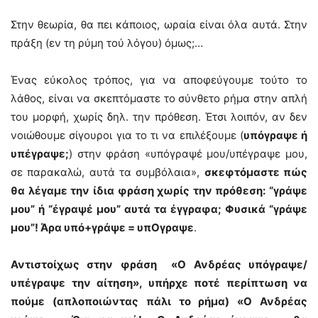
Στην θεωρία, θα πει κάποιος, ωραία είναι όλα αυτά. Στην
πράξη (εν τη ρύμη τού λόγου) όμως;…
Ένας εύκολος τρόπος, για να αποφεύγουμε τούτο το
λάθος, είναι να σκεπτόμαστε το σύνθετο ρήμα στην απλή
του μορφή, χωρίς δηλ. την πρόθεση. Έτσι λοιπόν, αν δεν
νοιώθουμε σίγουροι για το τι να επιλέξουμε (
υπόγραψε ή
υπέγραψε;
) στην φράση «υπόγραψέ μου/υπέγραψε μου,
σε παρακαλώ, αυτά τα συμβόλαια»,
σκεφτόμαστε πώς
θα λέγαμε την ίδια φράση χωρίς την πρόθεση: “γράψε
μου” ή “έγραψέ μου” αυτά τα έγγραφα; Φυσικά “γράψε
μου”! Άρα υπό+γράψε = υπΟγραψε
.
Αντιστοίχως στην φράση «Ο Ανδρέας υπόγραψε/
υπέγραψε την αίτηση», υπήρχε ποτέ περίπτωση να
πούμε (απλοποιώντας πάλι το ρήμα) «Ο Ανδρέας