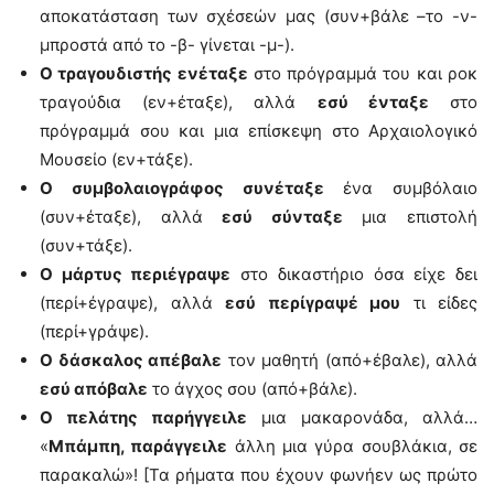
αποκατάσταση των σχέσεών μας (συν+βάλε –το -ν-
μπροστά από το -β- γίνεται -μ-).
Ο τραγουδιστής ενέταξε
στο πρόγραμμά του και ροκ
τραγούδια (εν+έταξε), αλλά
εσύ ένταξε
στο
πρόγραμμά σου και μια επίσκεψη στο Αρχαιολογικό
Μουσείο (εν+τάξε).
Ο συμβολαιογράφος συνέταξε
ένα συμβόλαιο
(συν+έταξε), αλλά
εσύ σύνταξε
μια επιστολή
(συν+τάξε).
Ο μάρτυς περιέγραψε
στο δικαστήριο όσα είχε δει
(περί+έγραψε), αλλά
εσύ περίγραψέ μου
τι είδες
(περί+γράψε).
Ο δάσκαλος απέβαλε
τον μαθητή (από+έβαλε), αλλά
εσύ απόβαλε
το άγχος σου (από+βάλε).
Ο πελάτης παρήγγειλε
μια μακαρονάδα, αλλά…
«
Μπάμπη, παράγγειλε
άλλη μια γύρα σουβλάκια, σε
παρακαλώ»! [Τα ρήματα που έχουν φωνήεν ως πρώτο