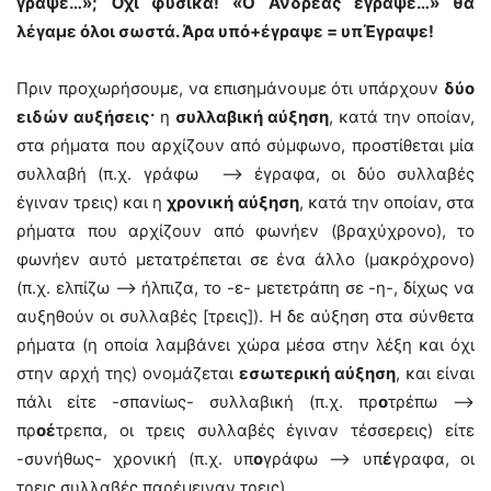
γράψε…»; Όχι φυσικά! «Ο Ανδρέας έγραψε…» θα
λέγαμε όλοι σωστά. Άρα υπό+έγραψε = υπΈγραψε!
Πριν προχωρήσουμε, να επισημάνουμε ότι υπάρχουν
δύο
ειδών αυξήσεις·
η
συλλαβική αύξηση
, κατά την οποίαν,
στα ρήματα που αρχίζουν από σύμφωνο, προστίθεται μία
συλλαβή (π.χ. γράφω –> έγραφα, οι δύο συλλαβές
έγιναν τρεις) και η
χρονική αύξηση
, κατά την οποίαν, στα
ρήματα που αρχίζουν από φωνήεν (βραχύχρονο), το
φωνήεν αυτό μετατρέπεται σε ένα άλλο (μακρόχρονο)
(π.χ. ελπίζω –> ήλπιζα, το -ε- μετετράπη σε -η-, δίχως να
αυξηθούν οι συλλαβές [τρεις]). Η δε αύξηση στα σύνθετα
ρήματα (η οποία λαμβάνει χώρα μέσα στην λέξη και όχι
στην αρχή της) ονομάζεται
εσωτερική αύξηση
, και είναι
πάλι είτε -σπανίως- συλλαβική (π.χ. πρ
ο
τρέπω –>
πρ
οέ
τρεπα, οι τρεις συλλαβές έγιναν τέσσερεις) είτε
-συνήθως- χρονική (π.χ. υπ
ο
γράφω –> υπ
έ
γραφα, οι
τρεις συλλαβές παρέμειναν τρεις).