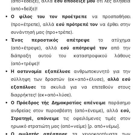
(από+έδειξε), αλλά
εσύ απόδειξέ μου
ότι λες αλήθεια
(από+δείξε)!
Ο φίλος του τον προέτρεπε
να προσπαθήσει
(προ+έτρεπε), αλλά
εσύ πρότρεπέ τον
να έρθει στην
συνάντησή μας (προ+τρέπε).
Ένας περαστικός απέτρεψε
το ατύχημα
(από+έτρεψε), αλλά
εσύ απότρεψέ τον
από την
διάπραξη αυτού του καταστροφικού λάθους
(από+τρέψε)!
Η αστυνομία εξαπέλυσε
ανθρωποκυνητό για την
σύλληψη των δραστών (εκ+από+έλυσε),
αλλά εσύ
εξαπόλυσ
ε τα σκυλιά για να επιτεθούν στους
διαρρήκτες! (εκ+από+λύσε).
Ο Πρόεδρος τής Δημοκρατίας απένειμε
παράσημο
ανδρείας στον πυροσβέστη (από+ένειμε), αλλά
εσύ,
Στρατηγέ, απόνειμε
τις οφειλόμενες τιμές στον
ηρωικό στρατιώτη μας (από+νείμε) [ρ. από+νέμω].
Ο ομιλητής απέσπασε
τα χειροκροτήματα των