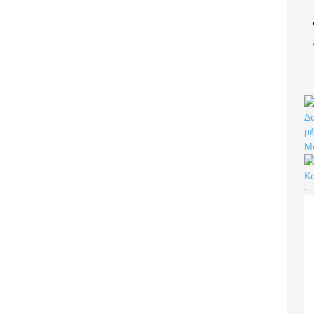
Δω
μέ
Μ
Κ