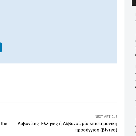
Li
n
k
e
dI
WhatsApp
Email
Print
Viber
n
NEXT ARTICLE
 the
Αρβανίτες: Έλληνες ή Αλβανοί; μία επιστημονική
προσέγγιση (βίντεο)