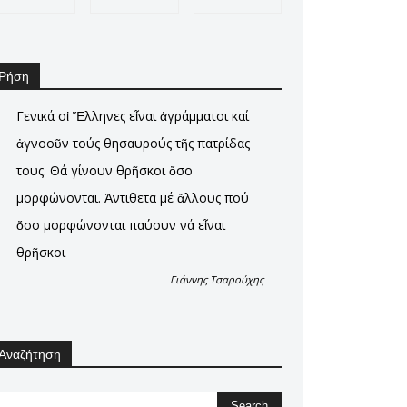
Ρήση
Γενικά οἰ Ἕλληνες εἶναι ἀγράμματοι καί
ἀγνοοῦν τούς θησαυρούς τῆς πατρίδας
τους. Θά γίνουν θρῆσκοι ὄσο
μορφώνονται. Ἀντιθετα μέ ἄλλους πού
ὄσο μορφώνονται παύουν νά εἶναι
θρῆσκοι
Γιάννης Τσαρούχης
Αναζήτηση