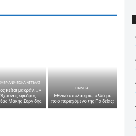
ΕΜΒΡΙΑΝΆ-ΕΟΚΑ-ΑΤΤΊΛΑΣ
ΠΑΙΔΕΊΑ
ος κείται μακράν…»
 28χρονος έφεδρος
Εθνικό απολυτήριο, αλλά με
έας Μάκης Σεργίδης.
ποιο περιεχόμενο της Παιδείας;