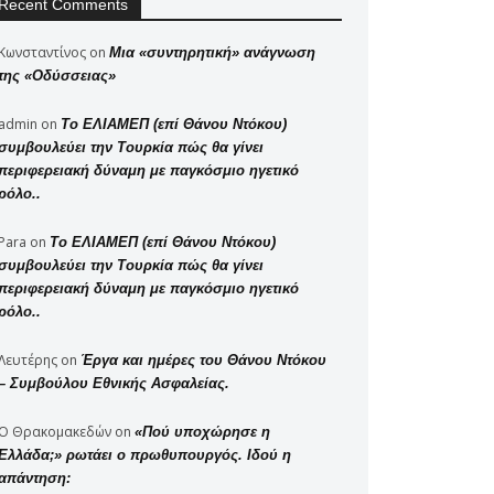
Recent Comments
Κωνσταντίνος
on
Μια «συντηρητική» ανάγνωση
της «Οδύσσειας»
admin
on
Το ΕΛΙΑΜΕΠ (επί Θάνου Ντόκου)
συμβουλεύει την Τουρκία πώς θα γίνει
περιφερειακή δύναμη με παγκόσμιο ηγετικό
ρόλο..
Para
on
Το ΕΛΙΑΜΕΠ (επί Θάνου Ντόκου)
συμβουλεύει την Τουρκία πώς θα γίνει
περιφερειακή δύναμη με παγκόσμιο ηγετικό
ρόλο..
Λευτέρης
on
Έργα και ημέρες του Θάνου Ντόκου
– Συμβούλου Εθνικής Ασφαλείας.
Ο Θρακομακεδών
on
«Πού υποχώρησε η
Ελλάδα;» ρωτάει ο πρωθυπουργός. Ιδού η
απάντηση: