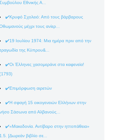
Συμβούλου Εθνικής Α...
✔️Κρυφό Σχολειό: Από τους βάρβαρους
Οθωμανούς μέχρι τους ανίερ...
✔️19 Ιουλίου 1974: Μια ημέρα πριν από την
τραγωδία της Κύπρου&...
✔️Οι Έλληνες χασομεράνε στα καφενεία!
(1793)
✔️Επιμόρφωση αιρετών
✔️Η σφαγή 15 οικογενειών Ελλήνων στην
νήσο Σάσωνα από Αλβανούς...
✔️«Μακεδονία. Αντίβαρο στην ηττοπάθεια»
1.5. [Δωρεάν βιβλίο σε...