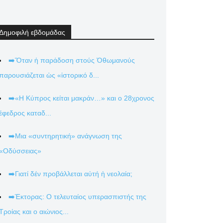
Δημοφιλή εβδομάδας
➡️Ὅταν ἡ παράδοση στούς Ὀθωμανούς
παρουσιάζεται ὡς «ἱστορικό δ...
➡️«Η Κύπρος κείται μακράν…» και ο 28χρονος
έφεδρος καταδ...
➡️Μια «συντηρητική» ανάγνωση της
«Οδύσσειας»
➡️Γιατί δέν προβάλλεται αὐτή ἡ νεολαία;
➡️Έκτορας: Ο τελευταίος υπερασπιστής της
Τροίας και ο αιώνιος...