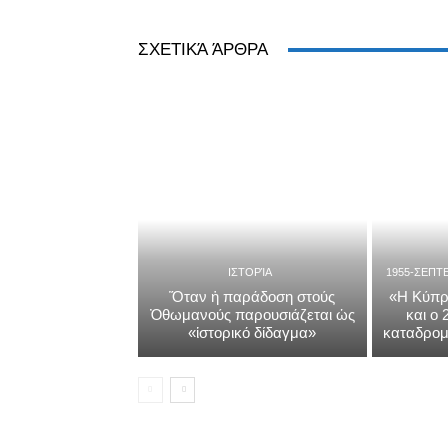
ΣΧΕΤΙΚΆ ΆΡΘΡΑ
ΙΣΤΟΡΊΑ
1955-ΣΕΠΤ
Ὅταν ἡ παράδοση στούς
«Η Κύπρ
Ὀθωμανούς παρουσιάζεται ὡς
και ο
«ἱστορικό δίδαγμα»
καταδρομ