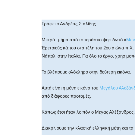
Facebook
X
WhatsA
Γράφει ο Ανδρέας Σταλίδης.
Μιικρό τμήμα από το τεράστιο ψηφιδωτό «
Μωσ
Ἐρετριεύς κάπου στα τέλη του 2ου αιώνα π.Χ.
Νάπολι στην Ιταλία. Για όλο το έργο, χρησιμο
Το βλέπουμε ολόκληρο στην δεύτερη εικόνα.
Αυτή είναι η μόνη εικόνα του
Μεγάλου Αλεξάν
από διάφορες προτομές.
Κάπως έτσι ήταν λοιπόν ο Μέγας Αλέξανδρος
Διακρίνουμε την κλασική ελληνική μύτη και τ