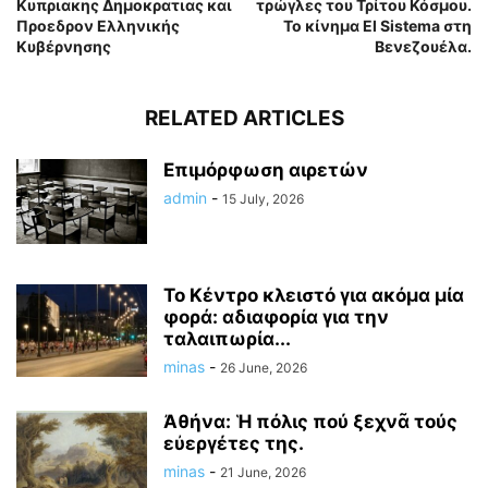
Κυπριακης Δημοκρατιας και
τρώγλες του Τρίτου Κόσμου.
Προεδρον Ελληνικής
Το κίνημα El Sistema στη
Κυβέρνησης
Βενεζουέλα.
RELATED ARTICLES
Επιμόρφωση αιρετών
admin
-
15 July, 2026
Το Κέντρο κλειστό για ακόμα μία
φορά: αδιαφορία για την
ταλαιπωρία...
minas
-
26 June, 2026
Ἀθήνα: Ἡ πόλις πού ξεχνᾶ τούς
εὐεργέτες της.
minas
-
21 June, 2026