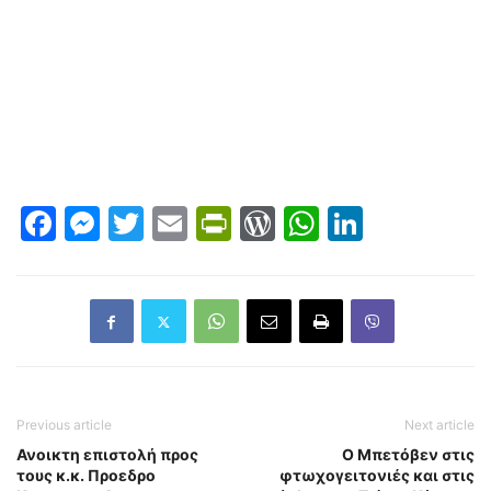
Facebook
Messenger
Twitter
Email
PrintFriendly
WordPress
WhatsAp
LinkedI
Previous article
Next article
Ανοικτη επιστολή προς
Ο Μπετόβεν στις
τους κ.κ. Προεδρο
φτωχογειτονιές και στις