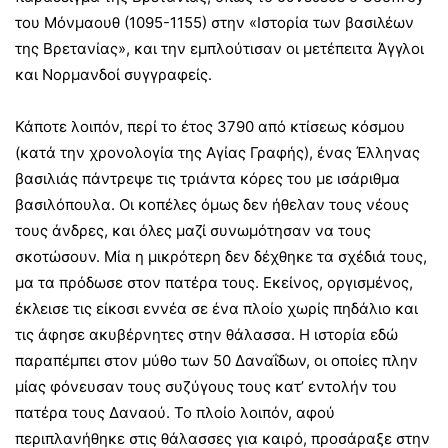
του Μόνμαουθ (1095-1155) στην «Ιστορία των βασιλέων
της Βρετανίας», και την εμπλούτισαν οι μετέπειτα Άγγλοι
και Νορμανδοί συγγραφείς.
Κάποτε λοιπόν, περί το έτος 3790 από κτίσεως κόσμου
(κατά την χρονολογία της Αγίας Γραφής), ένας Έλληνας
βασιλιάς πάντρεψε τις τριάντα κόρες του με ισάριθμα
βασιλόπουλα. Οι κοπέλες όμως δεν ήθελαν τους νέους
τους άνδρες, και όλες μαζί συνωμότησαν να τους
σκοτώσουν. Μία η μικρότερη δεν δέχθηκε τα σχέδιά τους,
μα τα πρόδωσε στον πατέρα τους. Εκείνος, οργισμένος,
έκλεισε τις είκοσι εννέα σε ένα πλοίο χωρίς πηδάλιο και
τις άφησε ακυβέρνητες στην θάλασσα. Η ιστορία εδώ
παραπέμπει στον μύθο των 50 Δαναΐδων, οι οποίες πλην
μίας φόνευσαν τους συζύγους τους κατ’ εντολήν του
πατέρα τους Δαναού. Το πλοίο λοιπόν, αφού
περιπλανήθηκε στις θάλασσες για καιρό, προσάραξε στην