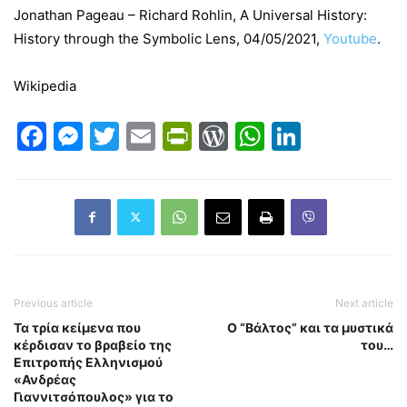
Jonathan Pageau – Richard Rohlin, A Universal History:
History through the Symbolic Lens, 04/05/2021,
Youtube
.
Wikipedia
Facebook
Messenger
Twitter
Email
PrintFriendly
WordPress
WhatsAp
LinkedI
Previous article
Next article
Τα τρία κείμενα που
Ο “Βάλτος” και τα μυστικά
κέρδισαν το βραβείο της
του…
Επιτροπής Ελληνισμού
«Ανδρέας
Γιαννιτσόπουλος» για το