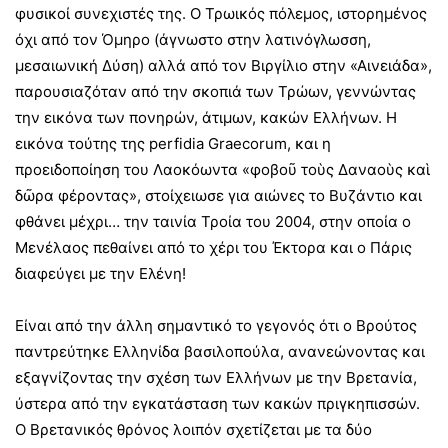
φυσικοί συνεχιστές της. Ο Τρωικός πόλεμος, ιστορημένος
όχι από τον Όμηρο (άγνωστο στην λατινόγλωσση,
μεσαιωνική Δύση) αλλά από τον Βιργίλιο στην «Αινειάδα»,
παρουσιαζόταν από την σκοπιά των Τρώων, γεννώντας
την εικόνα των πονηρών, άτιμων, κακών Ελλήνων. Η
εικόνα τούτης της perfidia Graecorum, και η
προειδοποίηση του Λαοκόωντα «φοβοῦ τοὺς Δαναοὺς καὶ
δῶρα φέροντας», στοίχειωσε για αιώνες το Βυζάντιο και
φθάνει μέχρι… την ταινία Τροία του 2004, στην οποία ο
Μενέλαος πεθαίνει από το χέρι του Έκτορα και ο Πάρις
διαφεύγει με την Ελένη!
Είναι από την άλλη σημαντικό το γεγονός ότι ο Βρούτος
παντρεύτηκε Ελληνίδα βασιλοπούλα, ανανεώνοντας και
εξαγνίζοντας την σχέση των Ελλήνων με την Βρετανία,
ύστερα από την εγκατάσταση των κακών πριγκηπισσών.
Ο Βρετανικός θρόνος λοιπόν σχετίζεται με τα δύο