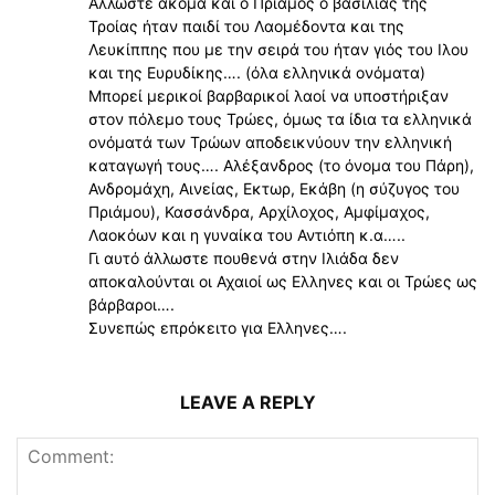
Αλλωστε ακόμα και ο Πρίαμος ο βασιλιάς της
Τροίας ήταν παιδί του Λαομέδοντα και της
Λευκίππης που με την σειρά του ήταν γιός του Ιλου
και της Ευρυδίκης…. (όλα ελληνικά ονόματα)
Μπορεί μερικοί βαρβαρικοί λαοί να υποστήριξαν
στον πόλεμο τους Τρώες, όμως τα ίδια τα ελληνικά
ονόματά των Τρώων αποδεικνύουν την ελληνική
καταγωγή τους…. Αλέξανδρος (το όνομα του Πάρη),
Ανδρομάχη, Αινείας, Εκτωρ, Εκάβη (η σύζυγος του
Πριάμου), Κασσάνδρα, Αρχίλοχος, Αμφίμαχος,
Λαοκόων και η γυναίκα του Αντιόπη κ.α…..
Γι αυτό άλλωστε πουθενά στην Ιλιάδα δεν
αποκαλούνται οι Αχαιοί ως Ελληνες και οι Τρώες ως
βάρβαροι….
Συνεπώς επρόκειτο για Ελληνες….
LEAVE A REPLY