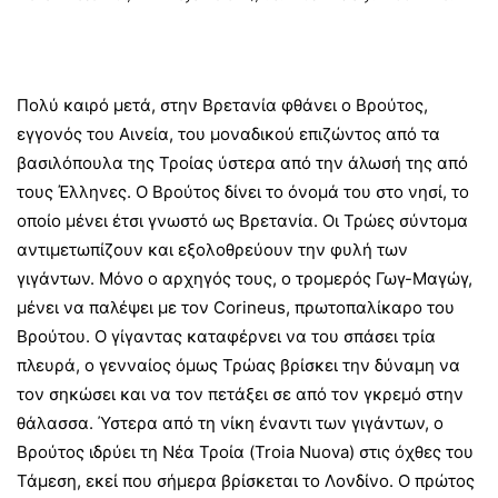
Πολύ καιρό μετά, στην Βρετανία φθάνει ο Βρούτος,
εγγονός του Αινεία, του μοναδικού επιζώντος από τα
βασιλόπουλα της Τροίας ύστερα από την άλωσή της από
τους Έλληνες. Ο Βρούτος δίνει το όνομά του στο νησί, το
οποίο μένει έτσι γνωστό ως Βρετανία. Οι Τρώες σύντομα
αντιμετωπίζουν και εξολοθρεύουν την φυλή των
γιγάντων. Μόνο ο αρχηγός τους, ο τρομερός Γωγ-Μαγώγ,
μένει να παλέψει με τον Corineus, πρωτοπαλίκαρο του
Βρούτου. Ο γίγαντας καταφέρνει να του σπάσει τρία
πλευρά, ο γενναίος όμως Τρώας βρίσκει την δύναμη να
τον σηκώσει και να τον πετάξει σε από τον γκρεμό στην
θάλασσα. Ύστερα από τη νίκη έναντι των γιγάντων, ο
Βρούτος ιδρύει τη Νέα Τροία (Troia Nuova) στις όχθες του
Τάμεση, εκεί που σήμερα βρίσκεται το Λονδίνο. Ο πρώτος