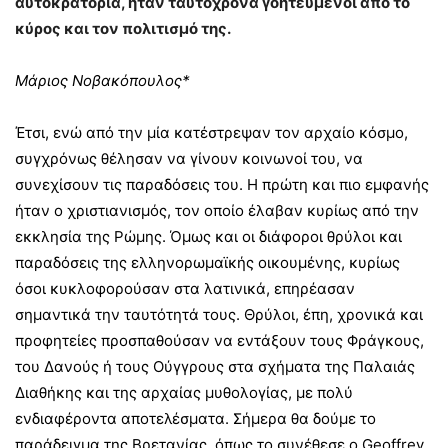
αυτοκρατορία, ήταν ταυτόχρονα γοητευμένοι από το
κύρος και τον πολιτισμό της.
Μάριος Νοβακόπουλος*
Έτσι, ενώ από την μία κατέστρεψαν τον αρχαίο κόσμο,
συγχρόνως θέλησαν να γίνουν κοινωνοί του, να
συνεχίσουν τις παραδόσεις του. Η πρώτη και πιο εμφανής
ήταν ο χριστιανισμός, τον οποίο έλαβαν κυρίως από την
εκκλησία της Ρώμης. Όμως και οι διάφοροι θρύλοι και
παραδόσεις της ελληνορωμαϊκής οικουμένης, κυρίως
όσοι κυκλοφορούσαν στα λατινικά, επηρέασαν
σημαντικά την ταυτότητά τους. Θρύλοι, έπη, χρονικά και
προφητείες προσπαθούσαν να εντάξουν τους Φράγκους,
του Δανούς ή τους Ούγγρους στα σχήματα της Παλαιάς
Διαθήκης και της αρχαίας μυθολογίας, με πολύ
ενδιαφέροντα αποτελέσματα. Σήμερα θα δούμε το
παράδειγμα της Βρετανίας, όπως το συνέθεσε ο Geoffrey