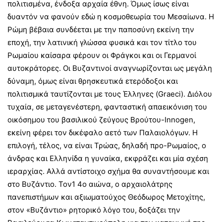
πολιτισμένα, ένδοξα αρχαία έθνη. Όμως ίσως είναι
δυαντόν να φανούν εδώ η κοσμοθεωρία του Μεσαίωνα. Η
Ρώμη βέβαια συνδέεται με την παποσύνη εκείνη την
εποχή, την λατινική γλώσσα φυσικά και τον τίτλο του
Ρωμαίου καίσαρα φέρουν οι Φράγκοι και οι Γερμανοί
αυτοκράτορες. Οι Βυζαντινοί αναγνωρίζονται ως μεγάλη
δύναμη, όμως είναι θρησκευτικά ετερόδοξοι και
πολιτισμικά ταυτίζονται με τους Έλληνες (Graeci). Διόλου
τυχαία, σε μεταγενέστερη, φανταστική απαεικόνιση του
οικόσημου του βασιλικού ζεύγους Βρούτου-Innogen,
εκείνη φέρει τον δικέφαλο αετό των Παλαιολόγων. Η
επιλογή, τέλος, να είναι Τρώας, δηλαδή προ-Ρωμαίος, ο
άνδρας και Ελληνίδα η γυναίκα, εκφράζει και μία σχέση
ιεραρχίας. Αλλά αντίστοιχο σχήμα θα συναντήσουμε και
στο Βυζάντιο. Τον1 4ο αιώνα, ο αρχαιολάτρης
πανεπιστήμων και αξιωματούχος Θεόδωρος Μετοχίτης,
στον «Βυζάντιο» ρητορικό λόγο του, δοξάζει την