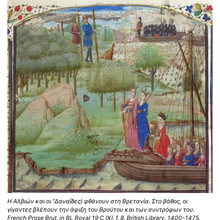
Η Αλβιών και οι “Δαναΐδες) φθάνουν στη Βρετανία. Στο βάθος, οι
γίγαντες βλέπουν την άφιξη του Βρούτου και των συντρόφων του.
French Prose Brut, in BL Royal 19 C IX), f. 8. British Library. 1400-1475.