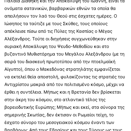
Παλαιά Διαθήκη και την Αποκάλυψη του Ιωάννη, είναι τα
ονόματα σατανικών, βαρβαρικών εθνών τα οποία θα
απειλήσουν τον λαό του Θεού στις έσχατες ημέρες. Ο
Ιώσηπος τα ταύτιζε με τους Σκύθες, τους οποίους
απέκλεισε πίσω από τις Πύλες της Κασπίας ο Μέγας
Αλέξανδρος. Τούτε οι διηγήσεις συγχωνεύθηκαν στην
συριακή Αποκάλυψη του Ψευδο-Μεθοδίου και στο
βυζαντινό Μυθιστόρημα του Μεγάλου Αλεξάνδρου (με τη
σειρά του διασκευή πρωτοτύπου από την πτοελμαϊκή
Αίγυπτο), όπου ο Μακεδόνας στρατηλάτης εμφανίζεται
να εκτελεί θεία αποστολή, φυλακίζοντας τις στρατιές του
Αντιχρίστου μακριά από τον πολιτισμένο κόσμο, μέχρι να
έρθει η συντέλεια. Μήπως και η Βρετανία δεν βρίσκεται
στην άκρη του κόσμου, στο ατλαντικό τέλος της
βορειοδυτικής Ευρώπης; Μήπως και εκεί, στα σύνορα της
σημερινής Σκωτίας, δεν έκτισαν οι Ρωμαίοι τείχη, το
έσχατο σύνορο του μεσογειακού κόσμου έναντι των
βαρβάρων; Από τους Εβραίους και τους Σύρους ως τους