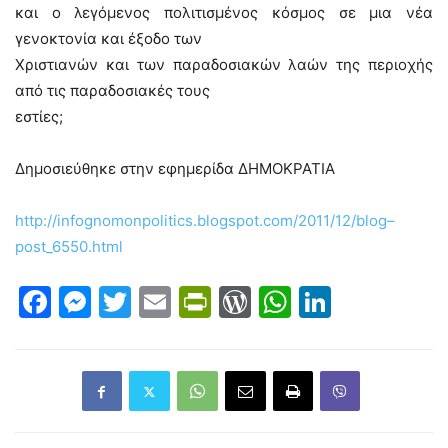
και ο λεγόμενος πολιτισμένος κόσμος σε μια νέα
γενοκτονία και έξοδο των
Χριστιανών και των παραδοσιακών λαών της περιοχής
από τις παραδοσιακές τους
εστίες;
Δημοσιεύθηκε στην εφημερίδα ΔΗΜΟΚΡΑΤΙΑ
http
://
infognomonpolitics
.
blogspot
.
com
/2011/12/
blog
–
post
_6550.
html
Facebook
Messenger
Twitter
Email
PrintFriendly
WordPress
WhatsAp
LinkedI