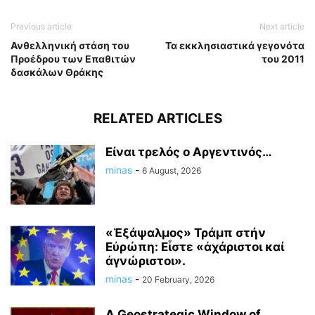
Previous article
Next article
Ανθελληνική στάση του
Τα εκκλησιαστικά γεγονότα
Προέδρου των Επαθιτών
του 2011
δασκάλων Θράκης
RELATED ARTICLES
Είναι τρελός ο Αργεντινός…
minas
-
6 August, 2026
«Ἑξάψαλμος» Τράμπ στήν
Εὐρώπη: Εἶστε «ἀχάριστοι καί
ἀγνώριστοι».
minas
-
20 February, 2026
A Geostrategic Window of