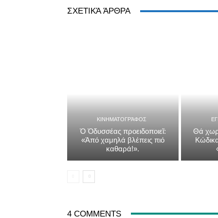
ΣΧΕΤΙΚΆ ΆΡΘΡΑ
ΚΙΝΗΜΑΤΟΓΡΆΦΟΣ
Ε
Ὁ Ὀδυσσέας προειδοποιεῖ:
Θά χωρ
«Ἀπό χαμηλά βλέπεις πιό
Κώδικα
καθαρά!».
4 COMMENTS