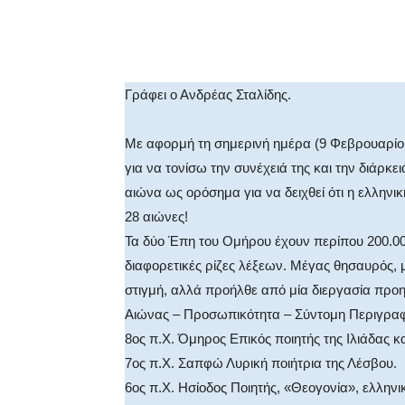
Facebook
X
WhatsA
Γράφει ο Ανδρέας Σταλίδης.
Με αφορμή τη σημερινή ημέρα (9 Φεβρουαρίου
για να τονίσω την συνέχειά της και την διάρκ
αιώνα ως ορόσημα για να δειχθεί ότι η ελληνι
28 αιώνες!
Τα δύο Έπη του Ομήρου έχουν περίπου 200.000 
διαφορετικές ρίζες λέξεων. Μέγας θησαυρός,
στιγμή, αλλά προήλθε από μία διεργασία προη
Αιώνας – Προσωπικότητα – Σύντομη Περιγρα
8ος π.Χ. Όμηρος Επικός ποιητής της Ιλιάδας κ
7ος π.Χ. Σαπφώ Λυρική ποιήτρια της Λέσβου.
6ος π.Χ. Ησίοδος Ποιητής, «Θεογονία», ελληνι