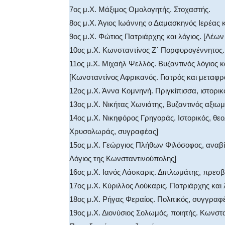
7ος μ.Χ. Μάξιμος Ομολογητής. Στοχαστής.
8ος μ.Χ. Άγιος Ιωάννης ο Δαμασκηνός Ιερέας
9ος μ.Χ. Φώτιος Πατριάρχης και λόγιος. [Λέων
10ος μ.Χ. Κωνσταντίνος Ζ΄ Πορφυρογέννητος.
11ος μ.Χ. Μιχαήλ Ψελλός. Βυζαντινός λόγιος κ
[Κωνσταντίνος Αφρικανός. Γιατρός και μεταφ
12ος μ.Χ. Άννα Κομνηνή. Πριγκίπισσα, ιστορικ
13ος μ.Χ. Νικήτας Χωνιάτης, Βυζαντινός αξιωμ
14ος μ.Χ. Νικηφόρος Γρηγοράς. Ιστορικός, θε
Χρυσολωράς, συγραφέας]
15ος μ.Χ. Γεώργιος Πλήθων Φιλόσοφος, αναβί
Λόγιος της Κωνσταντινούπολης]
16ος μ.Χ. Ιανός Λάσκαρις. Διπλωμάτης, πρεσβ
17ος μ.Χ. Κύριλλος Λούκαρις. Πατριάρχης και 
18ος μ.Χ. Ρήγας Φεραίος. Πολιτικός, συγγραφ
19ος μ.Χ. Διονύσιος Σολωμός, ποιητής. Κωνσ