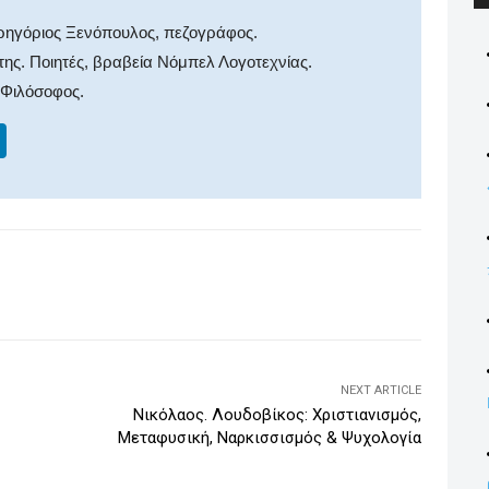
ρηγόριος Ξενόπουλος, πεζογράφος.
ης. Ποιητές, βραβεία Νόμπελ Λογοτεχνίας.
 Φιλόσοφος.
Li
n
k
e
dI
WhatsApp
Email
Print
Viber
n
NEXT ARTICLE
Νικόλαος. Λουδοβίκος: Χριστιανισμός,
Μεταφυσική, Ναρκισσισμός & Ψυχολογία