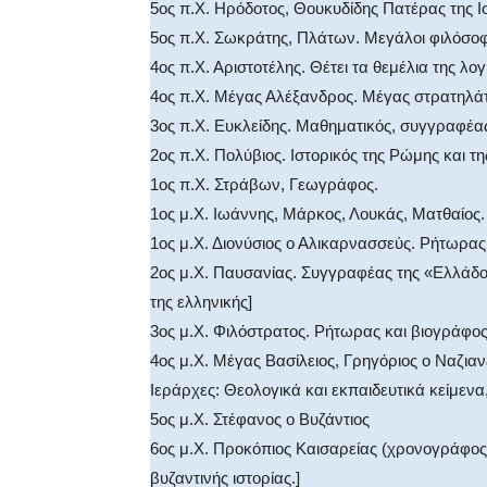
5ος π.Χ. Ηρόδοτος, Θουκυδίδης Πατέρας της Ι
5ος π.Χ. Σωκράτης, Πλάτων. Μεγάλοι φιλόσοφ
4ος π.Χ. Αριστοτέλης. Θέτει τα θεμέλια της λογ
4ος π.Χ. Μέγας Αλέξανδρος. Μέγας στρατηλάτ
3ος π.Χ. Ευκλείδης. Μαθηματικός, συγγραφέας
2ος π.Χ. Πολύβιος. Ιστορικός της Ρώμης και τ
1ος π.Χ. Στράβων, Γεωγράφος.
1ος μ.Χ. Ιωάννης, Μάρκος, Λουκάς, Ματθαίος.
1ος μ.Χ. Διονύσιος ο Αλικαρνασσεύς. Ρήτωρας 
2ος μ.Χ. Παυσανίας. Συγγραφέας της «Ελλάδο
της ελληνικής]
3ος μ.Χ. Φιλόστρατος. Ρήτωρας και βιογράφος
4ος μ.Χ. Μέγας Βασίλειος, Γρηγόριος ο Ναζια
Ιεράρχες: Θεολογικά και εκπαιδευτικά κείμενα
5ος μ.Χ. Στέφανος ο Βυζάντιος
6ος μ.Χ. Προκόπιος Καισαρείας (χρονογράφος
βυζαντινής ιστορίας.]