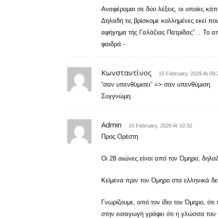
Αναφέρομαι σε δύο λέξεις, οι οποίες κάπ
Δηλαδή τις βρίσκομε κολλημένες εκεί 
αφήγημα τής Γαλάζιας Πατρίδας”… Το απ
φαιδρά.-
Κωνσταντίνος
10 February, 2026 At 09:
“σαν υπενθύμισει” => σαν υπενθύμιση
Συγγνώμη.
Admin
10 February, 2026 At 10:32
Προς Ορέστη
Οι 28 αιώνες είναι από τον Όμηρο, δηλα
Κείμενα πριν τον Όμηρο στα ελληνικά δε
Γνωρίζουμε, από τον ίδιο τον Όμηρο, ότ
στην εισαγωγή γράφει ότι η γλώσσα του