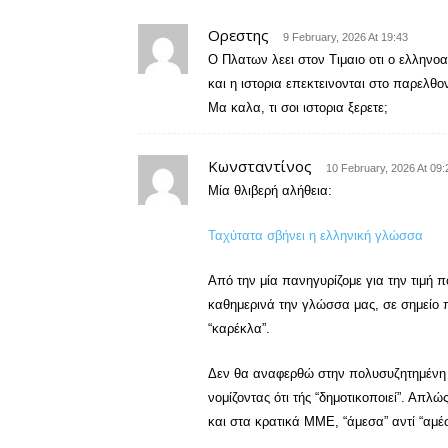
Ορεστης
9 February, 2026 At 19:43
Ο Πλατων λεει στον Τιμαιο οτι ο ελληνο
και η ιστορια επεκτεινονται στο παρελθ
Μα καλα, τι σοι ιστορια ξερετε;
Κωνσταντίνος
10 February, 2026 At 09:
Μία θλιβερή αλήθεια:
Ταχύτατα σβήνει η ελληνική γλώσσα
Από την μία πανηγυρίζομε για την τιμή
καθημερινά την γλώσσα μας, σε σημείο π
“καρέκλα”.
Δεν θα αναφερθώ στην πολυσυζητημένη “
νομίζοντας ότι τής “δημοτικοποιεί”. Απλ
και στα κρατικά ΜΜΕ, “άμεσα” αντί “αμ