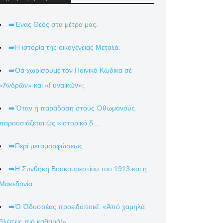
➡️Ένας Θεός στα μέτρα μας.
➡️Η ιστορία της οικογένειας Μεταξά.
➡️Θά χωρίσουμε τόν Ποινικό Κώδικα σέ
«Ἀνδρῶν» καί «Γυναικῶν»;
➡️Ὅταν ἡ παράδοση στούς Ὀθωμανούς
παρουσιάζεται ὡς «ἱστορικό δ...
➡️Περί μεταμορφώσεως
➡️Η Συνθήκη Βουκουρεστίου του 1913 και η
Μακεδονία.
➡️Ὁ Ὀδυσσέας προειδοποιεῖ: «Ἀπό χαμηλά
βλέπεις πιό καθαρά!».