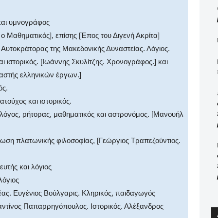
 και υμνογράφος
 ο Μαθηματικός], επίσης [Έπος του Διγενή Ακρίτα]
 Αυτοκράτορας της Μακεδονικής Δυναστείας. Λόγιος.
αι ιστορικός. [Ιωάννης Σκυλίτζης. Χρονογράφος.] και
ραστής ελληνικών έργων.]
ός.
ατούχος και ιστορικός.
ολόγος, ρήτορας, μαθηματικός και αστρονόμος. [Μανουήλ
ωση πλατωνικής φιλοσοφίας, [Γεώργιος Τραπεζούντιος.
ευτής και λόγιος
λόγιος
έας. Ευγένιος Βούλγαρις. Κληρικός, παιδαγωγός
ταντίνος Παπαρρηγόπουλος. Ιστορικός. Αλέξανδρος