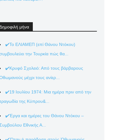
Δημοφιλή μήνα
✔️Το ΕΛΙΑΜΕΠ (επί Θάνου Ντόκου)
συμβουλεύει την Τουρκία πώς θα...
✔️Κρυφό Σχολειό: Από τους βάρβαρους
Οθωμανούς μέχρι τους ανίερ...
✔️19 Ιουλίου 1974: Μια ημέρα πριν από την
τραγωδία της Κύπρου&...
✔️Έργα και ημέρες του Θάνου Ντόκου –
Συμβούλου Εθνικής Α...
✔️Ὅταν ἡ παράδοση στούς Ὀθωμανούς