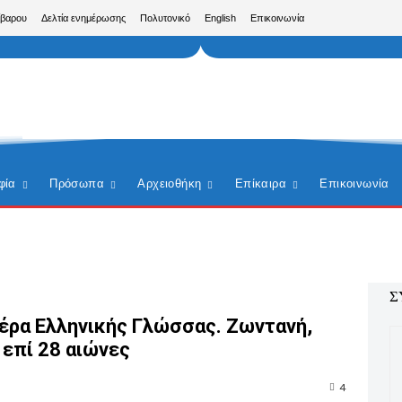
ίβαρου
Δελτία ενημέρωσης
Πολυτονικό
English
Επικοινωνία
φία
Πρόσωπα
Αρχειοθήκη
Επίκαιρα
Επικοινωνία
Σ
έρα Ελληνικής Γλώσσας. Ζωντανή,
 επί 28 αιώνες
4