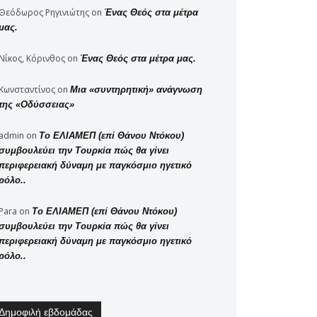
Θεόδωρος Ρηγινιώτης
on
Ένας Θεός στα μέτρα
μας.
Νίκος, Κόρινθος
on
Ένας Θεός στα μέτρα μας.
Κωνσταντίνος
on
Μια «συντηρητική» ανάγνωση
της «Οδύσσειας»
admin
on
Το ΕΛΙΑΜΕΠ (επί Θάνου Ντόκου)
συμβουλεύει την Τουρκία πώς θα γίνει
περιφερειακή δύναμη με παγκόσμιο ηγετικό
ρόλο..
Para
on
Το ΕΛΙΑΜΕΠ (επί Θάνου Ντόκου)
συμβουλεύει την Τουρκία πώς θα γίνει
περιφερειακή δύναμη με παγκόσμιο ηγετικό
ρόλο..
Δημοφιλή εβδομάδας