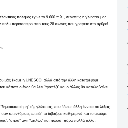
ατλαντικος πολεμος εγινε το 9.600 π.Χ., συνεπως η γλωσσα μας
ον πολυ περισσοτερο απο τους 28 αιωνες που γραφετε στο αρθρο!
26
 που μάς έκαμε η UNESCO, αλλά από την άλλη κατατρέφομε
ου κάποτε ο ένας θα λέει “τραπέζι” και ο άλλος θα καταλαβαίνει
δημοτικοποίηση” τής γλώσσας, που έδωσε άλλη έννοια σε λέξεις
ώς σαν υπενθύμισει, επειδή το διβάζομε καθημερινά και το ακούμε
έσως”, “απλά” αντί “απλώς” και πολλά, πάρα πολλά άλλα.