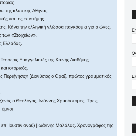
στορίας
οι της κλασικής Αθήνας
ικής και της επιστήμης.
ης. Κάνει την ελληνική γλώσσα παγκόσμια για αιώνες.
Em
 των «Στοιχείων».
ης Ελλάδας.
Ό
 Τέσσερις Ευαγγελιστές της Καινής Διαθήκης
και ιστορικός.
ς Περιήγησις» [Διονύσιος ο Θραξ, πρώτος γραμματικός
Ε
.
νζηνός ο Θεολόγος, Ιωάννης Χρυσόστομος, Τρεις
, ύμνοι
 επί Ιουστινιανού) [Ιωάννης Μαλάλας. Χρονογράφος της