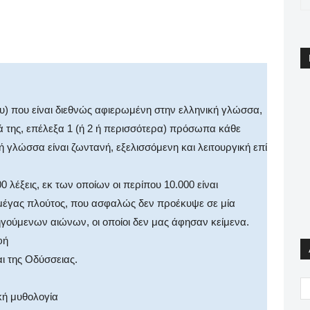
pp
Email
Print
Viber
) που είναι διεθνώς αφιερωμένη στην ελληνική γλώσσα,
ειά της, επέλεξα 1 (ή 2 ή περισσότερα) πρόσωπα κάθε
κή γλώσσα είναι ζωντανή, εξελισσόμενη και λειτουργική επί
λέξεις, εκ των οποίων οι περίπου 10.000 είναι
 μέγας πλούτος, που ασφαλώς δεν προέκυψε σε μία
γούμενων αιώνων, οι οποίοι δεν μας άφησαν κείμενα.
φή
αι της Οδύσσειας.
κή μυθολογία