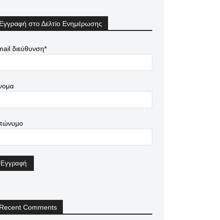
Εγγραφή στο Δελτίο Ενημέρωσης
ail διεύθυνση*
νομα
πώνυμο
Recent Comments