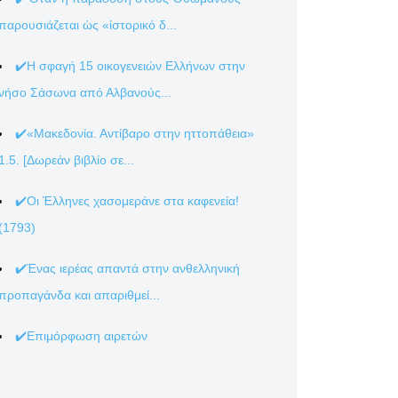
παρουσιάζεται ὡς «ἱστορικό δ...
✔️Η σφαγή 15 οικογενειών Ελλήνων στην
νήσο Σάσωνα από Αλβανούς...
✔️«Μακεδονία. Αντίβαρο στην ηττοπάθεια»
1.5. [Δωρεάν βιβλίο σε...
✔️Οι Έλληνες χασομεράνε στα καφενεία!
(1793)
✔️Ένας ιερέας απαντά στην ανθελληνική
προπαγάνδα και απαριθμεί...
✔️Επιμόρφωση αιρετών