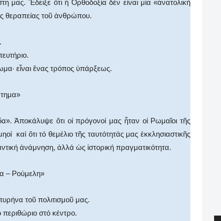
τη μας. Ἔδειξε ὅτι ἡ Ὀρθοδοξία δέν εἶναι μία «ἀνατολική
τῆς θεραπείας τοῦ ἀνθρώπου.
.
πευτήριο.
ωμα· εἶναι ἕνας τρόπος ὑπάρξεως.
ρτημα»
». Ἀποκάλυψε ὅτι οἱ πρόγονοί μας ἦταν οἱ Ρωμαῖοι τῆς
ί καί ὅτι τό θεμέλιο τῆς ταυτότητάς μας ἐκκλησιαστικῆς
αντική ἀνάμνηση, ἀλλά ὡς ἱστορική πραγματικότητα.
ία – Ρούμελη»
πυρήνα τοῦ πολιτισμοῦ μας.
 περιθώριο στό κέντρο.