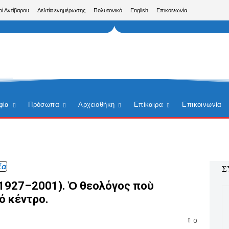
ρί Αντίβαρου
Δελτία ενημέρωσης
Πολυτονικό
English
Επικοινωνία
φία
Πρόσωπα
Αρχειοθήκη
Επίκαιρα
Επικοινωνία
ία
Σ
(1927–2001). Ὁ θεολόγος ποὺ
ό κέντρο.
0