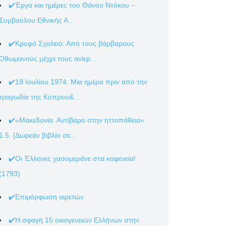
✔️Έργα και ημέρες του Θάνου Ντόκου –
Συμβούλου Εθνικής Α...
✔️Κρυφό Σχολειό: Από τους βάρβαρους
Οθωμανούς μέχρι τους ανίερ...
✔️19 Ιουλίου 1974: Μια ημέρα πριν από την
τραγωδία της Κύπρου&...
✔️«Μακεδονία. Αντίβαρο στην ηττοπάθεια»
1.5. [Δωρεάν βιβλίο σε...
✔️Οι Έλληνες χασομεράνε στα καφενεία!
(1793)
✔️Επιμόρφωση αιρετών
✔️Η σφαγή 15 οικογενειών Ελλήνων στην