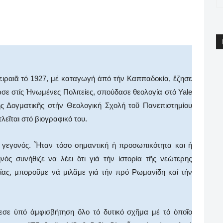
pp
Email
Print
Viber
ιραιᾶ τό 1927, μέ καταγωγή ἀπό τήν Καππαδοκία, ἔζησε
σε στίς Ἠνωμένες Πολιτείες, σπούδασε θεολογία στό Yale
ής Δογματικῆς στήν Θεολογική Σχολή τοῦ Πανεπιστημίου
εῖται στό βιογραφικό του.
γεγονός. Ἦταν τόσο σημαντική ἡ προσωπικότητα και ἡ
ς συνήθιζε να λέει ὃτι γιά τήν ἱστορία τῆς νεώτερης
σίας, μποροῦμε νά μιλᾶμε γιά τήν πρό Ρωμανίδη καί τήν
σε ὑπό ἀμφισβήτηση ὅλο τό δυτικό σχῆμα μέ τό ὁποῖο