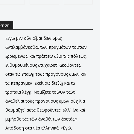
Ρήση
«ἐγὼ μὲν οὖν οἶμαι δεῖν ὑμᾶς
ἀντιλαμβάνεσθαι τῶν πραγμάτων τούτων
ἐρρωμένως, καὶ πράττειν ἄξια τῆς πόλεως,
ἐνθυμουμένους ὅτι χαίρετ᾽ ἀκούοντες,
ὅταν τις ἐπαινῇ τοὺς προγόνους ὑμῶν καὶ
τὰ πεπραγμέν᾽ ἐκείνοις διεξίῃ καὶ τὰ
τρόπαια λέγῃ. Νομίζετε τοίνυν ταῦτ᾽
ἀναθεῖναι τοὺς προγόνους ὑμῶν οὐχ ἵνα
θαυμάζητ᾽ αὐτὰ θεωροῦντες, ἀλλ᾽ ἵνα καὶ
μιμῆσθε τὰς τῶν ἀναθέντων ἀρετάς.»
Απόδοση στα νέα ελληνικά. «Εγώ,