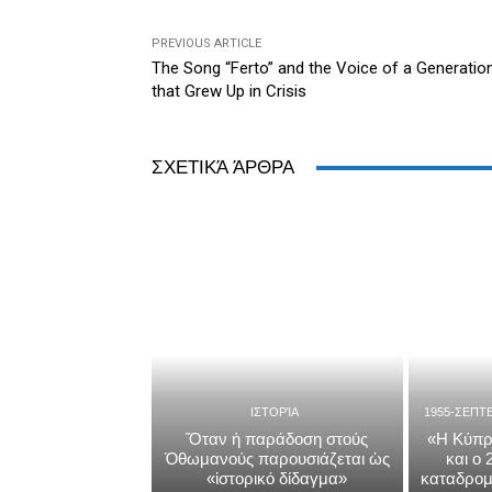
o
er
dl
p
k
y
PREVIOUS ARTICLE
The Song “Ferto” and the Voice of a Generatio
that Grew Up in Crisis
ΣΧΕΤΙΚΆ ΆΡΘΡΑ
ΙΣΤΟΡΊΑ
1955-ΣΕΠΤ
Ὅταν ἡ παράδοση στούς
«Η Κύπρ
Ὀθωμανούς παρουσιάζεται ὡς
και ο
«ἱστορικό δίδαγμα»
καταδρομ