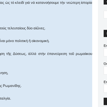
ς ὡς τό κλειδί γιά νά κατανοήσουμε τήν νεώτερη ἱστορία
ούς τελευταίους δύο αἰῶνες.
ναι μόνο πολιτική ἤ οἰκονομική.
Em
μηση τῆς Δύσεως, ἀλλά στήν ἐπανεύρεση τοῦ ρωμαίικου
Ό
νηση,
Ε
ης Ρωμανίδης.
ταλγία.