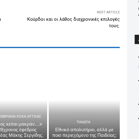
NEXT ARTICLE
n
Κούρδοι και οι λάθος διαχρονικές επιλογές
τους.
ΕΜΒΡΙΑΝΆ-ΕΟΚΑ-ΑΤΤΊΛΑΣ
ΠΑΙΔΕΊΑ
ος κείται μακράν…»
 28χρονος έφεδρος
Εθνικό απολυτήριο, αλλά με
έας Μάκης Σεργίδης.
ποιο περιεχόμενο της Παιδείας;