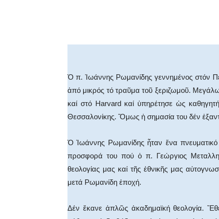
Facebook
X
WhatsA
Ὁ π. Ἰωάννης Ρωμανίδης γεννημένος στόν Πε
ἀπό μικρός τό τραῦμα τοῦ ξεριζωμοῦ. Μεγάλω
καί στό Harvard καί ὑπηρέτησε ὡς καθηγητ
Θεσσαλονίκης. Ὅμως ἡ σημασία του δέν ἐξαντλ
Ὁ Ἰωάννης Ρωμανίδης ἦταν ἕνα πνευματικό 
προσφορά του πού ὁ π. Γεώργιος Μεταλληνό
θεολογίας μας καί τῆς ἐθνικῆς μας αὐτογνω
μετά Ρωμανίδη ἐποχή.
Δέν ἔκανε ἀπλῶς ἀκαδημαϊκή θεολογία. Ἔθε