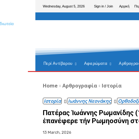
Wednesday, August 5, 2026
Sign in / Join
Αρχική
Πε
Περί Αντίβαρου
Αφιερώματα
Αρθρογρα
Home
Αρθρογραφία
Ιστορία
Ιστορία
Ιωάννης Νεονάκης
Ορθοδοξ
Πατέρας Ἰωάννης Ρωμανίδης 
ἐπανέφερε τήν Ρωμηοσύνη στ
13 March, 2026