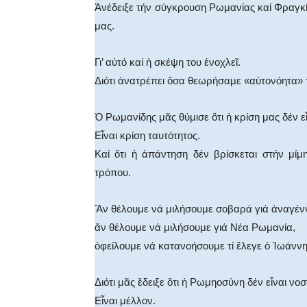
Ἀνέδειξε τήν σύγκρουση Ρωμανίας καί Φραγκία
μας.
Γι’ αὐτό καί ἡ σκέψη του ἐνοχλεῖ.
Διότι ἀνατρέπει ὅσα θεωρήσαμε «αὐτονόητα» τ
Ὁ Ρωμανίδης μᾶς θύμισε ὅτι ἡ κρίση μας δέν εἶ
Εἶναι κρίση ταυτότητος.
Καί ὅτι ἡ ἀπάντηση δέν βρίσκεται στήν μί
τρόπου.
Ἄν θέλουμε νά μιλήσουμε σοβαρά γιά ἀναγέν
ἄν θέλουμε νά μιλήσουμε γιά Νέα Ρωμανία,
ὀφείλουμε νά κατανοήσουμε τί ἔλεγε ὁ Ἰωάνν
Διότι μᾶς ἔδειξε ὅτι ἡ Ρωμηοσύνη δέν εἶναι νοσ
Εἶναι μέλλον.