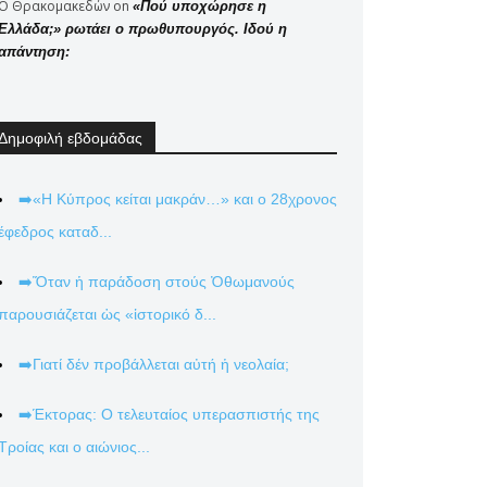
Ο Θρακομακεδών
on
«Πού υποχώρησε η
Ελλάδα;» ρωτάει ο πρωθυπουργός. Ιδού η
απάντηση:
Δημοφιλή εβδομάδας
➡️«Η Κύπρος κείται μακράν…» και ο 28χρονος
έφεδρος καταδ...
➡️Ὅταν ἡ παράδοση στούς Ὀθωμανούς
παρουσιάζεται ὡς «ἱστορικό δ...
➡️Γιατί δέν προβάλλεται αὐτή ἡ νεολαία;
➡️Έκτορας: Ο τελευταίος υπερασπιστής της
Τροίας και ο αιώνιος...