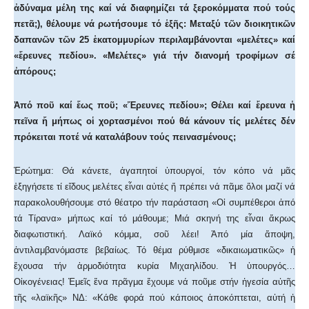
ἀδύναμα μέλη της καί νά διαφημίζει τά ξεροκόμματα πού τούς
πετᾶ;), θέλουμε νά ρωτήσουμε τό ἑξῆς: Μεταξύ τῶν διοικητικῶν
δαπανῶν τῶν 25 ἑκατομμυρίων περιλαμβάνονται «μελέτες» καί
«ἔρευνες πεδίου». «Μελέτες» γιά τήν διανομή τροφίμων σέ
ἀπόρους;
Ἀπό ποῦ καί ἕως ποῦ; «Ἔρευνες πεδίου»; Θέλει καί ἔρευνα ἡ
πεῖνα ἤ μήπως οἱ χορτασμένοι πού θά κάνουν τίς μελέτες δέν
πρόκειται ποτέ νά καταλάβουν τούς πεινασμένους;
Ἐρώτημα: Θά κάνετε, ἀγαπητοί ὑπουργοί, τόν κόπο νά μᾶς
ἐξηγήσετε τί εἴδους μελέτες εἶναι αὐτές ἤ πρέπει νά πᾶμε ὅλοι μαζί νά
παρακολουθήσουμε στό θέατρο τήν παράσταση «Οἱ συμπέθεροι ἀπό
τά Τίρανα» μήπως καί τό μάθουμε; Μιά σκηνή της εἶναι ἄκρως
διαφωτιστική. Λαϊκό κόμμα, σοῦ λέει! Ἀπό μία ἄποψη,
ἀντιλαμβανόμαστε βεβαίως. Τό θέμα ρύθμισε «δικαιωματικῶς» ἡ
ἔχουσα τήν ἁρμοδιότητα κυρία Μιχαηλίδου. Ἡ ὑπουργός…
Οἰκογένειας! Ἐμεῖς ἕνα πρᾶγμα ἔχουμε νά ποῦμε στήν ἡγεσία αὐτῆς
τῆς «λαϊκῆς» ΝΔ: «Κάθε φορά πού κάποιος ἀποκόπτεται, αὐτή ἡ