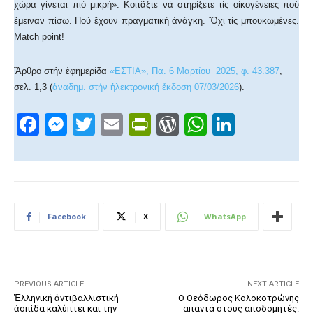
χώρα γίνεται πιό μικρή». Κοιτᾶξτε νά στηρίξετε τίς οἰκογένειες πού
ἔμειναν πίσω. Πού ἔχουν πραγματική ἀνάγκη. Ὄχι τίς μπουκωμένες.
Match point!
Ἄρθρο στήν ἐφημερίδα
«ΕΣΤΙΑ», Πα. 6 Μαρτίου 2025, φ. 43.387
,
σελ. 1,3 (
ἀναδημ. στήν ἠλεκτρονική ἔκδοση 07/03/2026
).
F
M
T
E
Pr
W
W
Li
a
e
wi
m
in
or
h
n
c
ss
tt
ail
tF
d
at
k
e
e
er
ri
Pr
s
e
b
n
e
e
A
dI
Facebook
X
WhatsApp
o
g
n
ss
p
n
o
er
dl
p
k
y
PREVIOUS ARTICLE
NEXT ARTICLE
Ἑλληνική ἀντιβαλλιστική
Ο Θεόδωρος Κολοκοτρώνης
ἀσπίδα καλύπτει καί τήν
απαντά στους αποδομητές.