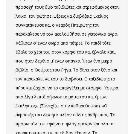
προσοχή τους δύο ταξιδιώτες και στρεφόμενος στον
λαϊκό, τον ρώτησε: Ξέρεις να διαβάζεις; Εκείνος
συγκατάνευσε και ο νεαρός Ηπειρώτης τον
παρακάλεσε να τον ακολουθήσει σε γειτονικό αγρό.
Κάθισαν σ’ έναν σωρό από πέτρες. Το παιδί τότε
έβαλε το χέρι του στον κόρφο του και έβγαλε κάτι,
που ήταν δεμένο μ’ έναν σπάγκο. Ήταν ένα μικρό
βιβλίο, ο Θούριος του Ρήγα. Το δίνει στον ξένο και
τον παρακαλεί να του το διαβάσει. Ο ταξιδιώτης το
πήρε και άρχισε να το απαγγέλει με στόμφο. Ύστερα
από λίγα λεπτά σήκωσε τα μάτια του και έμεινε
έκπληκτος». (Συνεχίζω στην καθαρεύουσα). «Ο
ακροατής του δεν ήτο πλέον ο ίδιος άνθρωπος. Το
πρόσωπόν του εφαίνετο φλογισμένον και όλα τα
χαρακτηριστικά του απέδιδον έξαρσιν. Τα