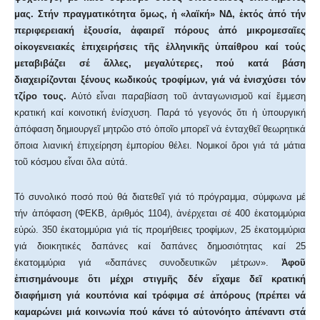
μας. Στήν πραγματικότητα ὅμως, ἡ «λαϊκή» ΝΔ, ἐκτός ἀπό τήν
περιφερειακή ἐξουσία, ἀφαιρεῖ πόρους ἀπό μικρομεσαῖες
οἰκογενειακές ἐπιχειρήσεις τῆς ἑλληνικῆς ὑπαίθρου καί τούς
μεταβιβάζει σέ ἄλλες, μεγαλύτερες, πού κατά βάση
διαχειρίζονται ξένους κωδικούς τροφίμων, γιά νά ἐνισχύσει τόν
τζίρο τους.
Αὐτό εἶναι παραβίαση τοῦ ἀνταγωνισμοῦ καί ἔμμεση
κρατική καί κοινοτική ἐνίσχυση. Παρά τό γεγονός ὅτι ἡ ὑπουργική
ἀπόφαση δημιουργεῖ μητρῶο στό ὁποῖο μπορεῖ νά ἐνταχθεῖ θεωρητικά
ὅποια λιανική ἐπιχείρηση ἐμπορίου θέλει. Νομικοί ὅροι γιά τά μάτια
τοῦ κόσμου εἶναι ὅλα αὐτά.
Τό συνολικό ποσό πού θά διατεθεῖ γιά τό πρόγραμμα, σύμφωνα μέ
τήν ἀπόφαση (ΦΕΚΒ, ἀριθμός 1104), ἀνέρχεται σέ 400 ἑκατομμύρια
εὐρώ. 350 ἑκατομμύρια γιά τίς προμήθειες τροφίμων, 25 ἑκατομμύρια
γιά διοικητικές δαπάνες καί δαπάνες δημοσιότητας καί 25
ἑκατομμύρια γιά «δαπάνες συνοδευτικῶν μέτρων».
Ἀφοῦ
ἐπισημάνουμε ὅτι μέχρι στιγμῆς δέν εἴχαμε δεῖ κρατική
διαφήμιση γιά κουπόνια καί τρόφιμα σέ ἀπόρους (πρέπει νά
καμαρώνει μιά κοινωνία πού κάνει τό αὐτονόητο ἀπέναντι στά