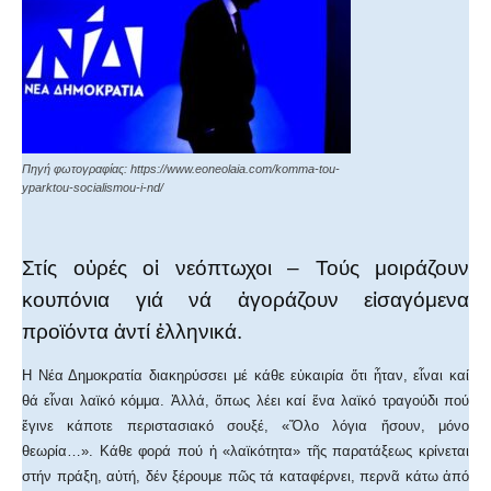
Πηγή φωτογραφίας: https://www.eoneolaia.com/komma-tou-
yparktou-socialismou-i-nd/
Στίς οὐρές οἱ νεόπτωχοι – Τούς μοιράζουν
κουπόνια γιά νά ἀγοράζουν εἰσαγόμενα
προϊόντα ἀντί ἑλληνικά.
Η Nέα Δημοκρατία διακηρύσσει μέ κάθε εὐκαιρία ὅτι ἦταν, εἶναι καί
θά εἶναι λαϊκό κόμμα. Ἀλλά, ὅπως λέει καί ἕνα λαϊκό τραγούδι πού
ἔγινε κάποτε περιστασιακό σουξέ, «Ὅλο λόγια ἤσουν, μόνο
θεωρία…». Κάθε φορά πού ἡ «λαϊκότητα» τῆς παρατάξεως κρίνεται
στήν πράξη, αὐτή, δέν ξέρουμε πῶς τά καταφέρνει, περνᾶ κάτω ἀπό