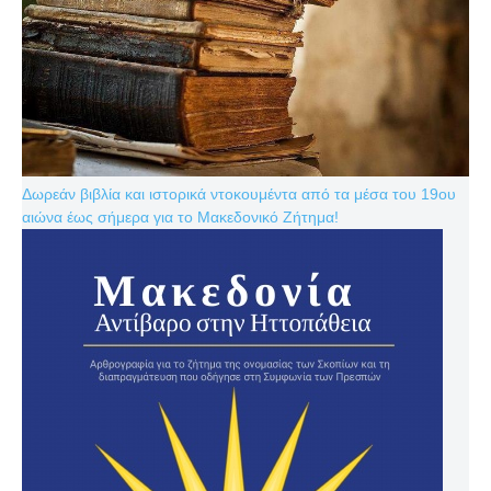
Δωρεάν βιβλία και ιστορικά ντοκουμέντα από τα μέσα του 19ου
αιώνα έως σήμερα για το Μακεδονικό Ζήτημα!