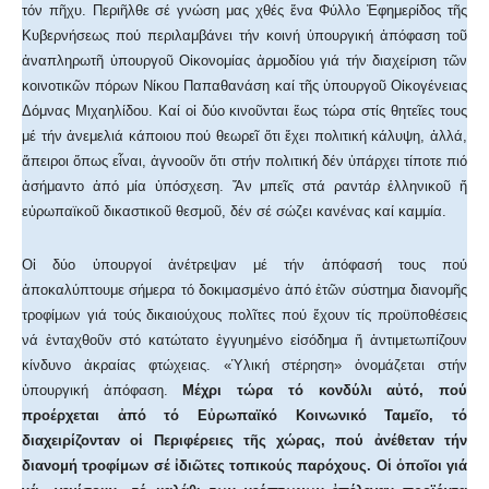
τόν πῆχυ. Περιῆλθε σέ γνώση μας χθές ἕνα Φύλλο Ἐφημερίδος τῆς
Κυβερνήσεως πού περιλαμβάνει τήν κοινή ὑπουργική ἀπόφαση τοῦ
ἀναπληρωτῆ ὑπουργοῦ Οἰκονομίας ἁρμοδίου γιά τήν διαχείριση τῶν
κοινοτικῶν πόρων Νίκου Παπαθανάση καί τῆς ὑπουργοῦ Οἰκογένειας
Δόμνας Μιχαηλίδου. Καί οἱ δύο κινοῦνται ἕως τώρα στίς θητεῖες τους
μέ τήν ἀνεμελιά κάποιου πού θεωρεῖ ὅτι ἔχει πολιτική κάλυψη, ἀλλά,
ἄπειροι ὅπως εἶναι, ἀγνοοῦν ὅτι στήν πολιτική δέν ὑπάρχει τίποτε πιό
ἀσήμαντο ἀπό μία ὑπόσχεση. Ἄν μπεῖς στά ραντάρ ἑλληνικοῦ ἤ
εὐρωπαϊκοῦ δικαστικοῦ θεσμοῦ, δέν σέ σώζει κανένας καί καμμία.
Οἱ δύο ὑπουργοί ἀνέτρεψαν μέ τήν ἀπόφασή τους πού
ἀποκαλύπτουμε σήμερα τό δοκιμασμένο ἀπό ἐτῶν σύστημα διανομῆς
τροφίμων γιά τούς δικαιούχους πολῖτες πού ἔχουν τίς προϋποθέσεις
νά ἐνταχθοῦν στό κατώτατο ἐγγυημένο εἰσόδημα ἤ ἀντιμετωπίζουν
κίνδυνο ἀκραίας φτώχειας. «Ὑλική στέρηση» ὀνομάζεται στήν
ὑπουργική ἀπόφαση.
Μέχρι τώρα τό κονδύλι αὐτό, πού
προέρχεται ἀπό τό Εὐρωπαϊκό Κοινωνικό Ταμεῖο, τό
διαχειρίζονταν οἱ Περιφέρειες τῆς χώρας, πού ἀνέθεταν τήν
διανομή τροφίμων σέ ἰδιῶτες τοπικούς παρόχους. Οἱ ὁποῖοι γιά