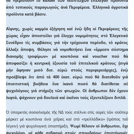
νά «γεμίσουν» τό καλάθι των νεόπτωχων ἐπέλεγαν προϊόντα
ἀπό τοπικούς παραγωγούς ἀνά Περιφέρεια. Ἑλληνικά ἀγροτικά
προϊόντα κατά βάσιν.
Αἴφνης, χωρίς καμμία ἐξήγηση καί ἐνῷ ἤδη οἱ Περιφέρειες τῆς
χώρας εἶχαν ἀποστείλει γιά ἔλεγχο νομιμότητος στό Ἐλεγκτικό
Συνέδριο τίς συμβάσεις γιά τήν τρέχουσα περίοδο, τό κράτος
ἄλλαξε ἄποψη. Θέλησε νά νομοθετήσει ἕνα «ἔμμεσο σύστημα
διανομῆς τροφίμων» μέ κουπόνια καί voucher πού θά
ἀποφασίζει ἡ κεντρική ἐξουσία τοῦ ἐπιτελικοῦ κράτους (σιγά
μήν ἄφηναν μισό δισ. εὐρώ στούς περιφερειάρχες), ἐνῷ
προέβλεψε ὅτι ἀπό τά 400 ἑκατ. εὐρώ πού θά διατεθοῦν γιά
ἐπισιτιστική βοήθεια ἕνα ἱκανό ποσό θά διατίθεται σέ
ψυχολόγους γιά στήριξη τῶν φτωχῶν. Οἱ ἄνθρωποι δέν ἔχουν
λεφτά, ψάχνουν γιά δουλειά καί ἐκεῖνοι τούς ἐξευτελίζουν διπλᾶ.
Ὁ ὑπαρκτός σοσιαλισμός τῆς ΝΔ τούς στέλνει στίς οὐρές τῶν σοῦπερ
μάρκετ μέ κουπόνια ἀνά χεῖρας καί στό «τρελλάδικο» (τρόπος τοῦ
λέγειν) γιά ψυχολογική ὑποστήριξη.
Ψωμί θέλουν οἱ ἄνθρωποι, ὄχι
ψυχολόγο, μέ κάθε σεβασμό στούς σπουδαίους ἐπιστήμονές