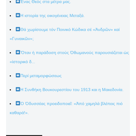
Ένας Θεός στα μέτρα μας.
Η ιστορία της οικογένειας Μεταξά.
Θά χωρίσουμε τόν Ποινικό Κώδικα σέ «Ἀνδρῶν» καί
«Γυναικῶν»;
Ὅταν ἡ παράδοση στούς Ὀθωμανούς παρουσιάζεται ὡς
«ἱστορικό δ...
Περί μεταμορφώσεως
Η Συνθήκη Βουκουρεστίου του 1913 και η Μακεδονία.
Ὁ Ὀδυσσέας προειδοποιεῖ: «Ἀπό χαμηλά βλέπεις πιό
καθαρά!».