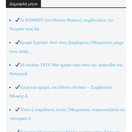
Δημοφιλή μήνα
Το ΕΛΙΑΜΕΠ (επί Θάνου Ντόκου) συμβουλεύει την
Τουρκία πώς θα...
Κρυφό Σχολειό: Από τους βάρβαρους Οθωμανούς μέχρι
τους ανίερ...
19 Ιουλίου 1974: Μια ημέρα πριν από την τραγωδία της
Κύπρου&...
Έργα και ημέρες του Θάνου Ντόκου – Συμβούλου
Εθνικής Α...
Ὅταν ἡ παράδοση στούς Ὀθωμανούς παρουσιάζεται ὡς
«ἱστορικό δ...
Η σφαγή 15 οικογενειών Ελλήνων στην νήσο Σάσωνα