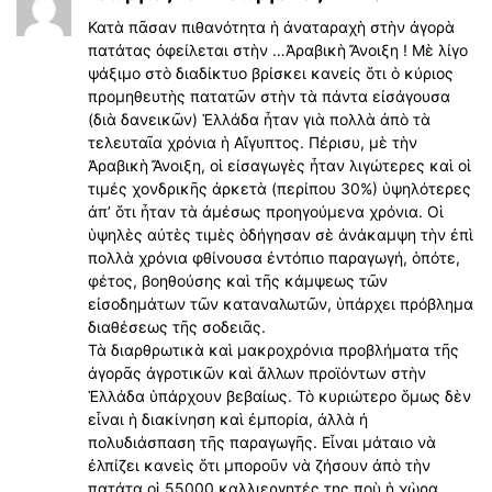
Κατὰ πᾶσαν πιθανότητα ἡ ἀναταραχὴ στὴν ἀγορὰ
πατάτας ὀφείλεται στὴν …Ἀραβικὴ Ἄνοιξη ! Μὲ λίγο
ψάξιμο στὸ διαδίκτυο βρίσκει κανείς ὅτι ὁ κύριος
προμηθευτὴς πατατῶν στὴν τὰ πάντα εἰσάγουσα
(διὰ δανεικῶν) Ἑλλάδα ἦταν γιὰ πολλὰ ἀπὸ τὰ
τελευταῖα χρόνια ἡ Αἴγυπτος. Πέρισυ, μὲ τὴν
Ἀραβικὴ Ἄνοιξη, οἱ είσαγωγὲς ἦταν λιγώτερες καὶ οἱ
τιμές χονδρικῆς ἀρκετὰ (περίπου 30%) ὑψηλότερες
ἀπ’ ὅτι ἦταν τὰ ἀμέσως προηγούμενα χρόνια. Οἱ
ὑψηλὲς αὐτὲς τιμὲς ὁδήγησαν σὲ ἀνάκαμψη τὴν ἐπὶ
πολλὰ χρόνια φθίνουσα ἐντόπιο παραγωγή, ὁπότε,
φέτος, βοηθούσης καὶ τῆς κάμψεως τῶν
εἰσοδημάτων τῶν καταναλωτῶν, ὑπάρχει πρόβλημα
διαθέσεως τῆς σοδειᾶς.
Τὰ διαρθρωτικὰ καὶ μακροχρόνια προβλήματα τῆς
ἀγορᾶς ἀγροτικῶν καὶ ἄλλων προϊόντων στὴν
Ἑλλάδα ὑπάρχουν βεβαίως. Τὸ κυριώτερο ὅμως δὲν
εἶναι ἡ διακίνηση καὶ ἐμπορία, ἀλλὰ ἠ
πολυδιάσπαση τῆς παραγωγῆς. Εἶναι μάταιο νὰ
ἐλπίζει κανεὶς ὅτι μποροῦν νὰ ζήσουν ἀπὸ τὴν
πατάτα οἱ 55000 καλλιεργητές της ποὺ ἡ χὼρα