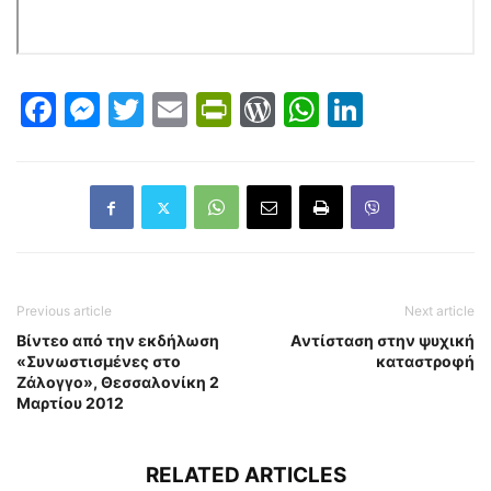
Facebook
Messenger
Twitter
Email
PrintFriendly
WordPress
WhatsAp
LinkedI
Previous article
Next article
Βίντεο από την εκδήλωση
Aντίσταση στην ψυχική
«Συνωστισμένες στο
καταστροφή
Ζάλογγο», Θεσσαλονίκη 2
Μαρτίου 2012
RELATED ARTICLES