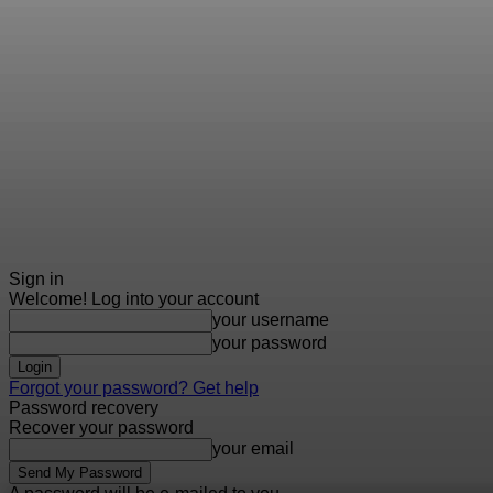
Sign in
Welcome! Log into your account
your username
your password
Forgot your password? Get help
Password recovery
Recover your password
your email