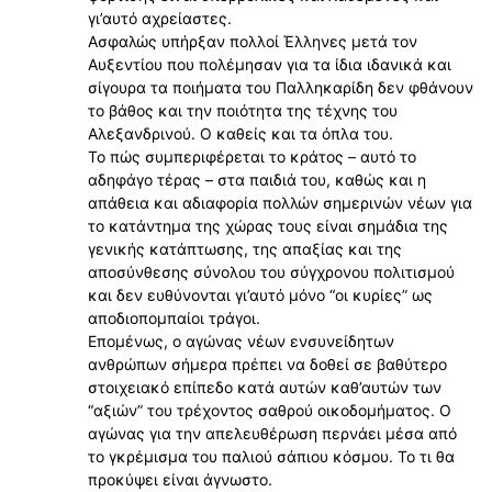
γι’αυτό αχρείαστες.
Ασφαλώς υπήρξαν πολλοί Έλληνες μετά τον
Αυξεντίου που πολέμησαν για τα ίδια ιδανικά και
σίγουρα τα ποιήματα του Παλληκαρίδη δεν φθάνουν
το βάθος και την ποιότητα της τέχνης του
Αλεξανδρινού. Ο καθείς και τα όπλα του.
Το πώς συμπεριφέρεται το κράτος – αυτό το
αδηφάγο τέρας – στα παιδιά του, καθώς και η
απάθεια και αδιαφορία πολλών σημερινών νέων για
το κατάντημα της χώρας τους είναι σημάδια της
γενικής κατάπτωσης, της απαξίας και της
αποσύνθεσης σύνολου του σύγχρονου πολιτισμού
και δεν ευθύνονται γι’αυτό μόνο “οι κυρίες” ως
αποδιοπομπαίοι τράγοι.
Επομένως, ο αγώνας νέων ενσυνείδητων
ανθρώπων σήμερα πρέπει να δοθεί σε βαθύτερο
στοιχειακό επίπεδο κατά αυτών καθ’αυτών των
“αξιών” του τρέχοντος σαθρού οικοδομήματος. Ο
αγώνας για την απελευθέρωση περνάει μέσα από
το γκρέμισμα του παλιού σάπιου κόσμου. Το τι θα
προκύψει είναι άγνωστο.