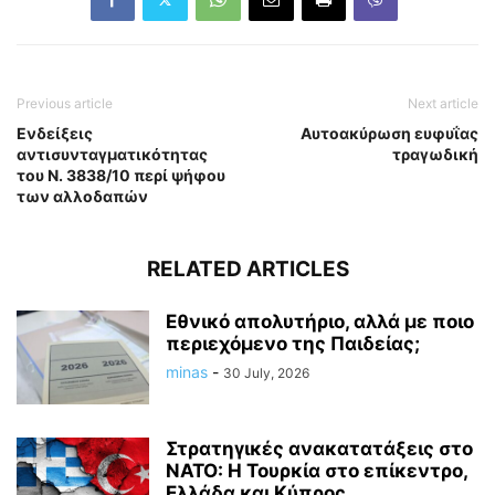
Previous article
Next article
Ενδείξεις
Aυτοακύρωση ευφυΐας
αντισυνταγματικότητας
τραγωδική
του Ν. 3838/10 περί ψήφου
των αλλοδαπών
RELATED ARTICLES
Εθνικό απολυτήριο, αλλά με ποιο
περιεχόμενο της Παιδείας;
minas
-
30 July, 2026
Στρατηγικές ανακατατάξεις στο
ΝΑΤΟ: Η Τουρκία στο επίκεντρο,
Ελλάδα και Κύπρος...