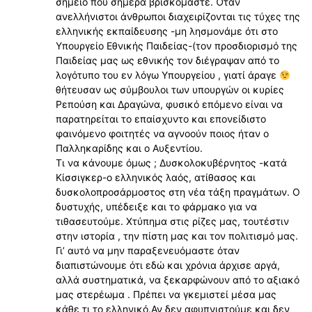
σημείο που σήμερα βρισκόμαστε. Όταν
ανελλήνιστοι άνθρωποι διαχειρίζονται τις τύχες της
ελληνικής εκπαίδευσης -μη λησμονάμε ότι στο
Υπουργείο Εθνικής Παιδείας-(τον προσδιορισμό της
Παιδείας μας ως εθνικής τον διέγραψαν από το
λογότυπο του εν λόγω Υπουργείου , γιατί άραγε
θήτευσαν ως σύμβουλοι των υπουργών οι κυρίες
Ρεπούση και Δραγώνα, φυσικό επόμενο είναι να
παρατηρείται το επαίσχυντο και επονείδιστο
φαινόμενο φοιτητές να αγνοούν ποιος ήταν ο
Παλληκαρίδης και ο Αυξεντίου.
Τι να κάνουμε όμως ; Δυσκολοκυβέρνητος -κατά
Κίσσιγκερ-ο ελληνικός λαός, ατίθασος και
δυσκολοπροσάρμοστος στη νέα τάξη πραγμάτων. Ο
δυστυχής, υπέδειξε και το φάρμακο για να
τιθασευτούμε. Χτύπημα στις ρίζες μας, τουτέστιν
στην ιστορία , την πίστη μας και τον πολιτισμό μας.
Γι’ αυτό να μην παραξενευόμαστε όταν
διαπιστώνουμε ότι εδώ και χρόνια άρχισε αργά,
αλλά συστηματικά, να ξεκαρφώνουν από το αξιακό
μας στερέωμα . Πρέπει να γκεμιστεί μέσα μας
κάθε τι το ελληνικό.Αν δεν αφυπνιστούμε και δεν