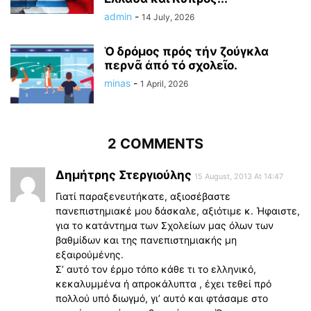
admin
-
14 July, 2026
Ὁ δρόμος πρός τήν ζούγκλα
περνᾶ ἀπό τό σχολεῖο.
minas
-
1 April, 2026
2 COMMENTS
Δημήτρης Στεργιούλης
15 August, 2013 At 14:47
Γιατί παραξενευτήκατε, αξιοσέβαστε
πανεπιστημιακέ μου δάσκαλε, αξιότιμε κ. Ήφαιστε,
για το κατάντημα των Σχολείων μας όλων των
βαθμίδων και της πανεπιστημιακής μη
εξαιρούμένης.
Σ’ αυτό τον έρμο τόπο κάθε τι το ελληνικό,
κεκαλυμμένα ή απροκάλυπτα , έχει τεθεί πρό
πολλού υπό διωγμό, γι’ αυτό και φτάσαμε στο