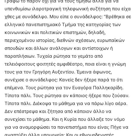
Γράφω το παρόν όχι για να τους τιμήσω αλλά για να
υπενθυμίσω ιλαροτραγική τηλεφωνική συζήτηση που είχα
χθες με συνάδελφο. Μου είπε ο συνάδελφος: “Βρέθηκα σε
ελληνικό πανεπιστημιακό Τμήμα της κατηγορίας των
κοινωνικών και πολιτικών επιστημών, δηλαδή,
περιεχομένου ιστορίας, διεθνών σχέσεων, ευρωπαϊκών
σπουδών και άλλων ανάλογων και αντίστοιχων ή
παραπλήσιων. Τυχαία ρώτησα το γεμάτο από
τελειόφοιτους φοιτητές αμφιθέατρο, ποια είναι η γνώμη
τους για τον Γρηγόρη Αυξεντίου. Έμεινα άφωνος,
συνέχισε ο συνάδελφος: Κανείς δεν ήξερε παρά το ότι
επέμενα. Τους ρώτησα για τον Ευαγόρα Παλληκαρίδη.
Τίποτα πάλι. Τους ρώτησα αν κάποιος ήξερε που ζούσαν.
Τίποτα πάλι. Διέκοψα το μάθημα για να πάρω λίγο αέρα.
Δεν επέστρεψα και ζήτησα από κάποιον άλλο να
συνεχίσει το μάθημα. Και η Κυρία που άλλαξε τον νόμο
για να αναμορφώσει τα πανεπιστήμια που είναι; Πήγε να
αναπτύξει άλλα υπουργεία; Και οι εθνομηδενιστές