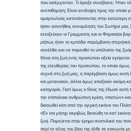
που εισέρχονταν. Τι άραξε συνέβαινε; Ήταν τ
ανεπιθύμητη; Είναι αντίληψη προς την οποία 
αμαρτωλούς κατατάσσοντας στην κατώτερη στ
ήσαν ασυνήθεις συνομιλητές του Σωτήρα μας Χ
εκτοξεύουν οι Γραμματείς και οι Φαρισαίοι β
μήπως ήταν το εμπόδιο παρέμβαση στερητική 
συνέλθει και να πορευθεί το υπόλοιπο της ζω
Θεού στη ζωή ενός προσώπου οξεία εγείρεται
της ελευθερίας του προσώπου, το οποίο όμως 
συχνά στη ζωή μας, η παρέμβαση όμως αυτή δ
και μετανοούν, άλλοι όμως απαξιούν ακόμη κ
κατηγορία. Γιατί όμως ο Θεός της έδωσε αυτή τ
την επιπόλαια ανθρώπινη κρίση, «πιστών» και
διασωθεί κάτι από την αρχική εικόνα του Πλάστ
«Εν σοι μήτηρ ακριβώς διεσώθη το κατ’ εικό
ζωή. Πορεύεται στην έρημο ανατολικά του ποτ
περί το τέλος του βίου της ήλθε σε κοινωνία 