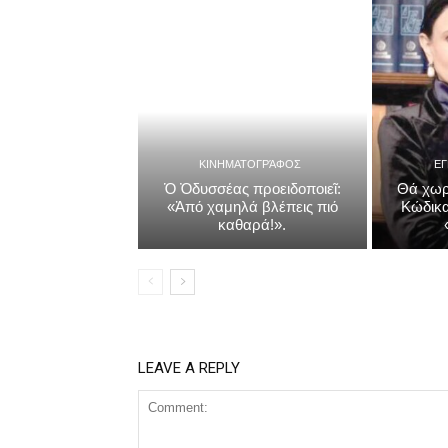
ΚΙΝΗΜΑΤΟΓΡΆΦΟΣ
Ε
Ὁ Ὀδυσσέας προειδοποιεῖ:
Θά χωρ
«Ἀπό χαμηλά βλέπεις πιό
Κώδικα
καθαρά!».
LEAVE A REPLY