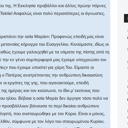
ίου της. Η Εκκλησία προβάλλει και άλλες πρώην πόρνες
ν Ταϊσία! Ασφαλώς είναι πολύ περισσότερες οι άγνωστες.
αριστάνει την οσία Μαρία»; Προφανώς επειδή μας είναι
μετανοίας κήρυγμα του Ευαγγελίου. Κινούμαστε, ιδίως οι
 καθώς έχουμε γαλουχηθεί με τα νάματα της πίστης από τη
με την εν γένει συμπεριφορά μας έχουμε υποχρεώσει τον
ίες» που έχουμε υποστεί για χάρη Του. Είμαστε οι
δή ο Πατέρας ανατρέποντας την ανθρώπινη δικαιοσύνη
ε οι εργάτες της γης, που αγανακτούμε, επειδή
ης ημέρας και τον καύσωνα, το ίδιο μ’ εκείνους που
ου ηλίου. Βέβαια η οσία Μαρία δεν άργησε τόσο πολύ να
υ προσβάλλουν βάναυσα το περί δικαίου ανθρώπινο
 ληστή, που συσταυρώθηκε με τον Κύριο. Είναι ο μόνος,
ρελθόν, σύμφωνα με τον λόγο του σταυρωμένου Κυρίου.