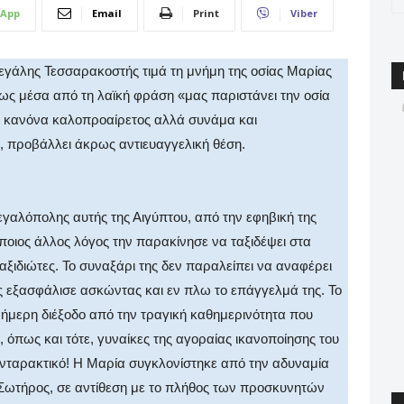
App
Email
Print
Viber
Μεγάλης Τεσσαρακοστής τιμά τη μνήμη της οσίας Μαρίας
ίως μέσα από τη λαϊκή φράση «μας παριστάνει την οσία
ά κανόνα καλοπροαίρετος αλλά συνάμα και
, προβάλλει άκρως αντιευαγγελική θέση.
εγαλόπολης αυτής της Αιγύπτου, από την εφηβική της
κάποιος άλλος λόγος την παρακίνησε να ταξιδέψει στα
αξιδιώτες. Το συναξάρι της δεν παραλείπει να αναφέρει
της εξασφάλισε ασκώντας και εν πλω το επάγγελμά της. Το
εφήμερη διέξοδο από την τραγική καθημερινότητα που
 όπως και τότε, γυναίκες της αγοραίας ικανοποίησης του
υνταρακτικό! Η Μαρία συγκλονίστηκε από την αδυναμία
 Σωτήρος, σε αντίθεση με το πλήθος των προσκυνητών