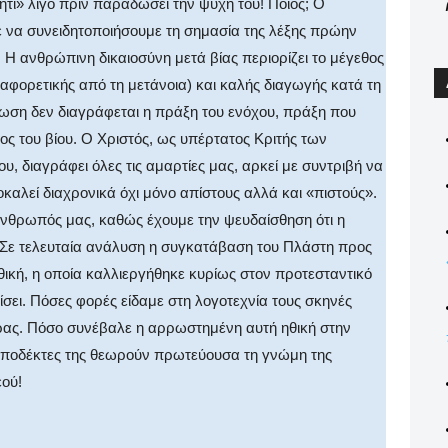
τι» λίγο πριν παραδώσει την ψυχή του! Ποιος; Ο
ε να συνειδητοποιήσουμε τη σημασία της λέξης πρώην
 Η ανθρώπινη δικαιοσύνη μετά βίας περιορίζει το μέγεθος
ιαφορετικής από τη μετάνοια) και καλής διαγωγής κατά τη
τωση δεν διαγράφεται η πράξη του ενόχου, πράξη που
ος του βίου. Ο Χριστός, ως υπέρτατος Κριτής των
 διαγράφει όλες τις αμαρτίες μας, αρκεί με συντριβή να
καλεί διαχρονικά όχι μόνο απίστους αλλά και «πιστούς».
άνθρωπός μας, καθώς έχουμε την ψευδαίσθηση ότι η
 Σε τελευταία ανάλυση η συγκατάβαση του Πλάστη προς
θική, η οποία καλλιεργήθηκε κυρίως στον προτεσταντικό
νίσει. Πόσες φορές είδαμε στη λογοτεχνία τους σκηνές
ρας. Πόσο συνέβαλε η αρρωστημένη αυτή ηθική στην
αποδέκτες της θεωρούν πρωτεύουσα τη γνώμη της
εού!