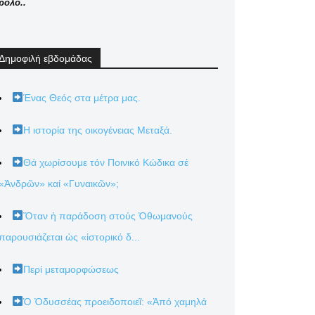
ρόλο..
Δημοφιλή εβδομάδας
Ένας Θεός στα μέτρα μας.
Η ιστορία της οικογένειας Μεταξά.
Θά χωρίσουμε τόν Ποινικό Κώδικα σέ
«Ἀνδρῶν» καί «Γυναικῶν»;
Ὅταν ἡ παράδοση στούς Ὀθωμανούς
παρουσιάζεται ὡς «ἱστορικό δ...
Περί μεταμορφώσεως
Ὁ Ὀδυσσέας προειδοποιεῖ: «Ἀπό χαμηλά