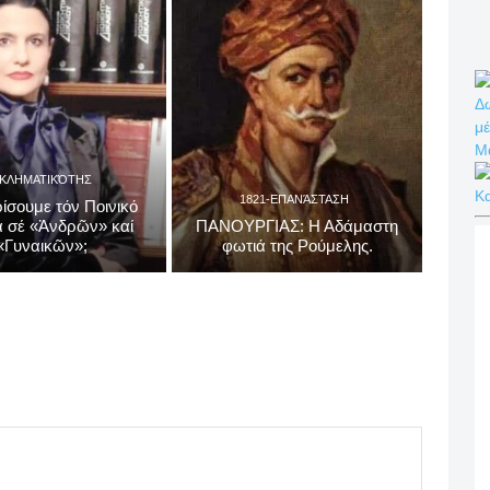
Δω
μέ
Μ
ΓΚΛΗΜΑΤΙΚΌΤΗΣ
Κ
1821-ΕΠΑΝΆΣΤΑΣΗ
ίσουμε τόν Ποινικό
 σέ «Ἀνδρῶν» καί
ΠΑΝΟΥΡΓΙΑΣ: Η Αδάμαστη
«Γυναικῶν»;
φωτιά της Ρούμελης.