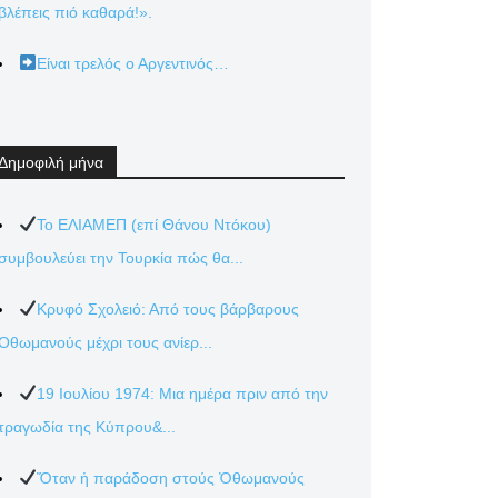
βλέπεις πιό καθαρά!».
Είναι τρελός ο Αργεντινός…
Δημοφιλή μήνα
Το ΕΛΙΑΜΕΠ (επί Θάνου Ντόκου)
συμβουλεύει την Τουρκία πώς θα...
Κρυφό Σχολειό: Από τους βάρβαρους
Οθωμανούς μέχρι τους ανίερ...
19 Ιουλίου 1974: Μια ημέρα πριν από την
τραγωδία της Κύπρου&...
Ὅταν ἡ παράδοση στούς Ὀθωμανούς