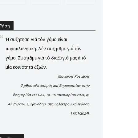
Ρήση
Ἡ συζήτηση γιά τόν γάμο εἶναι
παραπλανητική. Δέν συζητᾶμε γιά τόν
γάμο. Συζητᾶμε γιά τό διαζύγιό μας ἀπό
μία κοινότητα ἀξιῶν.
Μανώλης Κοττάκης
Ἄρθρο «Ρατσισμός καί δημοκρατία» στήν
ἐφημερίδα «ΕΣΤΙΑ», Τρ. 16 Ἰανουαρίου 2024, φ.
42.753 σελ. 1,3 (αναδημ. στην ηλεκτρονική έκδοση
17/01/2024).