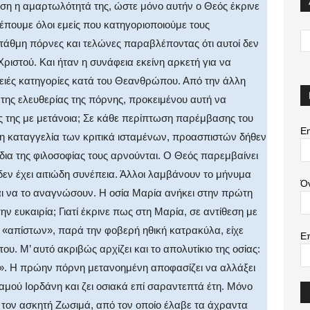
όση η αμαρτωλότητά της, ώστε μόνο αυτήν ο Θεός έκρινε
ρέπουμε όλοι εμείς που κατηγοριοποιούμε τους
άθμη πόρνες και τελώνες παραβλέποντας ότι αυτοί δεν
ριστού. Και ήταν η συνάφεια εκείνη αρκετή για να
αρειές κατηγορίες κατά του Θεανθρώπου. Από την άλλη
της ελευθερίας της πόρνης, προκειμένου αυτή να
ής της με μετάνοια; Σε κάθε περίπτωση παρέμβασης του
Em
 η καταγγελία των κριτικά ισταμένων, προασπιστών δήθεν
δια της φιλοσοφίας τους αρνούνται. Ο Θεός παρεμβαίνει
εν έχει αιτιώδη συνέπεια. Άλλοι λαμβάνουν το μήνυμα
Ό
αι να το αναγνώσουν. Η οσία Μαρία ανήκει στην πρώτη
ην ευκαιρία; Γιατί έκρινε πως στη Μαρία, σε αντίθεση με
 «απίστων», παρά την φοβερή ηθική κατρακύλα, είχε
Ε
ου. Μ’ αυτό ακριβώς αρχίζει και το απολυτίκιο της οσίας:
να». Η πρώην πόρνη μετανοημένη αποφασίζει να αλλάξει
αμού Ιορδάνη και ζει οσιακά επί σαραντεπτά έτη. Μόνο
με τον ασκητή Ζωσιμά, από τον οποίο έλαβε τα άχραντα