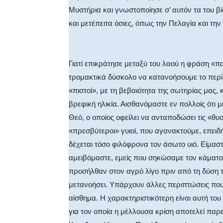
Μυστήρια και γνωστοποίησε σ’ αυτόν τα του β
και μετέπειτα όσιες, όπως την Πελαγία και τη
Γιατί επικράτησε μεταξύ του λαού η φράση «π
τρομακτικά δύσκολο να κατανοήσουμε το περί 
«πιστοί», με τη βεβαιότητα της σωτηρίας μας,
βρεφική ηλικία. Αισθανόμαστε εν πολλοίς ότι 
Θεό, ο οποίος οφείλει να ανταποδώσει τις «θυσ
«πρεσβύτεροι» γυιοί, που αγανακτούμε, επει
δέχεται τόσο φιλόφρονα τον άσωτο υιό. Είμαστ
αμειβόμαστε, εμείς που σηκώσαμε τον κάματο τ
προσήλθαν στον αγρό λίγο πριν από τη δύση τ
μετανοήσει. Υπάρχουν άλλες περιπτώσεις πο
αίσθημα. Η χαρακτηριστικότερη είναι αυτή του
για τον οποία η μέλλουσα κρίση αποτελεί πα