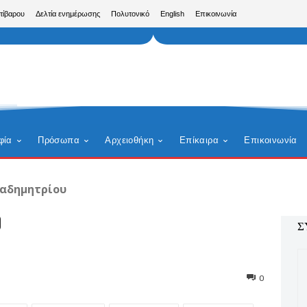
τίβαρου
Δελτία ενημέρωσης
Πολυτονικό
English
Επικοινωνία
φία
Πρόσωπα
Αρχειοθήκη
Επίκαιρα
Επικοινωνία
αδημητρίου
Σ
0