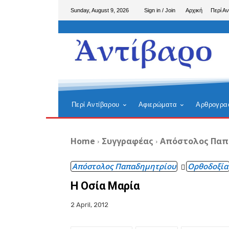
Sunday, August 9, 2026
Sign in / Join
Αρχική
Περί Αν
Περί Αντίβαρου
Αφιερώματα
Αρθρογρα
Home
Συγγραφέας
Απόστολος Παπ
Απόστολος Παπαδημητρίου
Ορθοδοξία
Η Οσία Μαρία
2 April, 2012