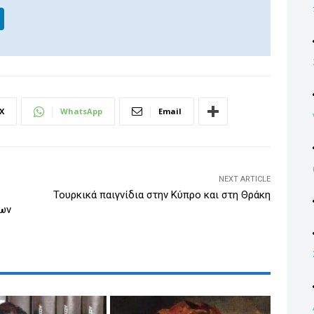
Li
n
k
e
dI
X
WhatsApp
Email
n
NEXT ARTICLE
Τουρκικά παιγνίδια στην Κύπρο και στη Θράκη
εων