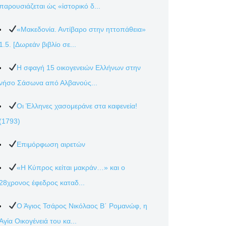
παρουσιάζεται ὡς «ἱστορικό δ...
«Μακεδονία. Αντίβαρο στην ηττοπάθεια»
1.5. [Δωρεάν βιβλίο σε...
Η σφαγή 15 οικογενειών Ελλήνων στην
νήσο Σάσωνα από Αλβανούς...
Οι Έλληνες χασομεράνε στα καφενεία!
(1793)
Επιμόρφωση αιρετών
«Η Κύπρος κείται μακράν…» και ο
28χρονος έφεδρος καταδ...
Ο Άγιος Τσάρος Νικόλαος Β΄ Ρομανώφ, η
Αγία Οικογένειά του κα...