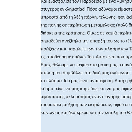
Και εξασφάλισε τον Παράδεισο με ένα «μνήσθη
στυγερός εγκληματίας! Πόσο αδύναμοι είμαστ
μπροστά από τη λέξη πόρνη, τελώνης, φονιάς!
της ποινής σε περίπτωση μεταμέλειας (πολύ δ
διάρκεια της κράτησης. Όμως σε καμιά περίπ
σημαδεύει ανεξίτηλα την ύπαρξή του ως το τέλ
πράξεων και παραλείψεων των πλασμάτων Του,
τις αποθέσουμε επάνω Του. Αυτό είναι που προ
Εμείς θέλουμε να πέφτει στα μάτια μας ο συν
πτώση του συμβάλλει στη δική μας ανύψωση!
το πλάσμα Του μας είναι ανυπόφορη. Αυτή η η
κόσμο τείνει να μας κυριεύσει και να μας αφα
αφάνταστης σκληρότητας έναντι άγαμης μητέ
τρομακτική αύξηση των εκτρώσεων, αφού οι 
κοινωνίας και δευτερεύουσα την εντολή του Θ