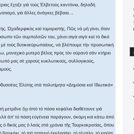
ιας ἔχτιζε γιὰ τοὺς Ἑλβετοὺς καντόνια, δηλαδὴ
νοτισμό, γιὰ ἄλλες ἀνάγκες βέβαια…
τής. Ὠχαδερφικὸς καὶ τομαριστής. Πῶς νὰ μὴ γίνει, ὅταν
σωπο τῶν συμπολιτῶν του, χάνει σιγὰ-σιγὰ καὶ τὸ δικό
ιο μὲ τοὺς δυτικοεὐρωπαίους, νὰ βλέπουμε τὴν προσωπική
νω, μοναχικὸ μυτερὸ βέλος πρὸς τὸν οὐρανὸ σὰν κτήριο
σωπό μας σὲ χοροὺς κυκλωτικούς, συλλογικούς,
αμούς.
Ὀδυσσέας Ἐλύτης στὰ πολυτίμητα «Δημόσια καὶ Ἰδιωτικά»
ή μετρᾶνε ὄχι ἀπό τό πόσα κεφάλια διαθέτουνε γιά
λλά ἀπ’ τό πόση εὐγένεια παράγουν, ἀκόμη καί κάτω ἀπό
ς ὁ δικός μας ὁ λαός στά χρόνια τῆς Τουρκοκρατίας, ὅπου
βαρκάκι, τό πιό ταπεινό ἐκκλησάκι, τό τέμπλο, τό κιούπι,