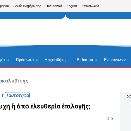
ίβαρου
Δελτία ενημέρωσης
Πολυτονικό
English
Επικοινωνία
φία
Πρόσωπα
Αρχειοθήκη
Επίκαιρα
Επικοινωνία
οκαλυβίτης
Ταυτότητα
Σ
χὴ ἢ ἀπὸ ἐλευθερία ἐπιλογῆς;
0