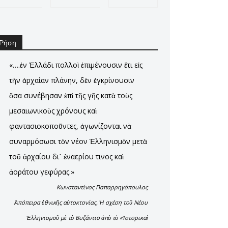
Ρήση
«….ἐν Ἑλλάδι πολλοὶ ἐπιμένουσιν ἔτι εἰς
τὴν ἀρχαίαν πλάνην, δὲν ἐγκρίνουσιν
ὅσα συνέβησαν ἐπὶ τῆς γῆς κατὰ τοὺς
μεσαιωνικοὺς χρόνους καὶ
φαντασιοκοποῦντες, ἀγωνίζονται νὰ
συναρμόσωσι τὸν νέον Ἑλληνισμὸν μετὰ
τοῦ ἀρχαίου δι᾿ ἐναερίου τινος καὶ
ἀοράτου γεφύρας.»
Κωνσταντίνος Παπαρρηγόπουλος
Ἀπόπειρα ἐθνικῆς αὐτοκτονίας, Ἡ σχέση τοῦ Νέου
Ἑλληνισμοῦ μὲ τὸ Βυζάντιο ἀπὸ τὸ «Ἱστορικαὶ