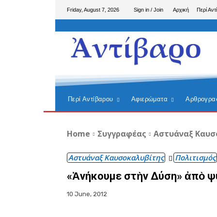
Friday, August 7, 2026
Sign in / Join
Αρχική
Περί Αντ
Περί Αντίβαρου
Αφιερώματα
Αρθρογρα
Home
Συγγραφέας
Αστυάναξ Καυσ
Αστυάναξ Καυσοκαλυβίτης
Πολιτισμός
«Ἀνήκουμε στὴν Δύση» ἀπὸ ψυ
10 June, 2012