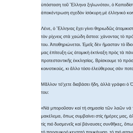
ὑπόσταση τοῦ Ἕλληνα ξηλωνόταν, ὁ Καποδίστρ
ἀποκέντρωση σχεδὸν ἰσόκυρη μὲ ἑλληνικὸ κοι
Λένε, ὁ Ἕλληνας ἔχει γίνει θηριωδῶς ἀτομικισ
τὸν ρίχνεις στὰ χαώδη ἄστεα: χάνοντας τὸ πρό
του. Ἀποθηριώνεται. Ἐμεῖς δὲν ἤμασταν τὸ ἴδ
μας ἐπίτευξη ὡς ἀτομικὴ ἐκτίναξη πρὸς τὰ πά
προτεσταντικῆς ἐκκλησίας. Βρίσκουμε τὸ πρό
κοινοτικούς, κι ἄλλο τόσο ἐλεύθερους σὰν ποτ
Μᾶλλον τό’χετε διαβάσει ἤδη, ἀλλὰ γράφει ὁ 
του:
«Νά μποροῦσαν καί τή σημασία τῶν λαῶν νά τ
μακέλεμα, ὅπως συμβαίνει στίς ἡμέρες μας, ἀ
τίς πιό δυσμενεῖς καί βάναυσες συνθῆκες, ὅπω
τό παραμικρό κεντητό πουκάμισο, τό πιό φτηνό 