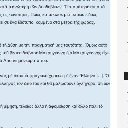
κατά τι ἀνώτερη τῶν Λουδοβίκων. Τί σταμάτησε αὐτά τά
τίς κοινότητες; Ποιός καπάκωσε μιά τέτοιου εἴδους
ι σέ ἕνα ἰδιότυπο, κομμένο στά μέτρα τῆς χώρας,
 τὴ Δύση μὲ τὴν πραγματική μας ταυτότητα. Ὅμως αὐτὸ
ης τοῦ βίντεο διάβασε Μακρυγιάννη ἢ ὁ Μακρυγιάννης εἶχε
 στὰ Ἀπομνημονεύματά του:
νας μὲ σκουτιὰ φράγκικα χορεύει μ΄ ἕναν Ἕλληνα […]. Ὁ
Ἕλληνας τὸν δικό του καὶ θὰ μαλώσουνε ὁγλήγορα, ὅτι δὲν
ἡ μίμηση, τελείως ἄλλο ἡ ἀφομοίωση καὶ ἄλλο πάλι τὸ