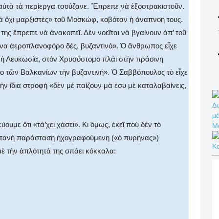
αὐτὰ τὰ περίεργα τσούζανε. Ἔπρεπε νὰ ἐξοστρακιστοῦν.
ὰ ὄχι μαρξιστὲς» τοῦ Μοσκώφ, κοβόταν ἡ ἀναπνοή τους.
της ἔπρεπε νὰ ἀνακοπεῖ. Δὲν νοεῖται νὰ βγαίνουν ἀπ’ τοῦ
να ἀεροπλανοφόρο δές, βυζαντινό». Ὁ ἄνθρωπος εἶχε
 στὴ Λευκωσία, στὸν Χρυσόστομο πλάι στὴν πράσινη
νο τῶν Βαλκανίων τὴν βυζαντινή». Ὁ Σαββόπουλος τὸ εἶχε
ὴν ἴδια στροφὴ «δὲν μὲ παίζουν μὰ ἐσὺ μὲ καταλαβαίνεις,
Δω
μέ
ύουμε ὅτι «τά’χει χάσει». Κι ὅμως, ἐκεῖ ποὺ δὲν τὸ
Μ
ζωντανὴ παράσταση ἠχογραφούμενη («ὁ πυρήνας»)
Κ
μὲ τὴν ἁπλότητά της σπάει κόκκαλα: