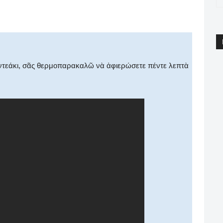
pp
Email
Print
Viber
βιντεάκι, σᾶς θερμοπαρακαλῶ νὰ ἀφιερώσετε πέντε λεπτὰ