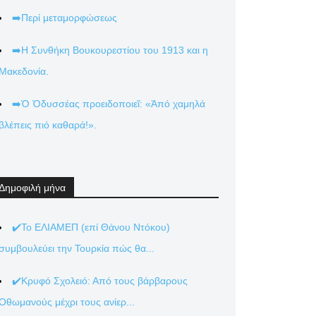
➡️Περί μεταμορφώσεως
➡️Η Συνθήκη Βουκουρεστίου του 1913 και η
Μακεδονία.
➡️Ὁ Ὀδυσσέας προειδοποιεῖ: «Ἀπό χαμηλά
βλέπεις πιό καθαρά!».
Δημοφιλή μήνα
✔️Το ΕΛΙΑΜΕΠ (επί Θάνου Ντόκου)
συμβουλεύει την Τουρκία πώς θα...
✔️Κρυφό Σχολειό: Από τους βάρβαρους
Οθωμανούς μέχρι τους ανίερ...