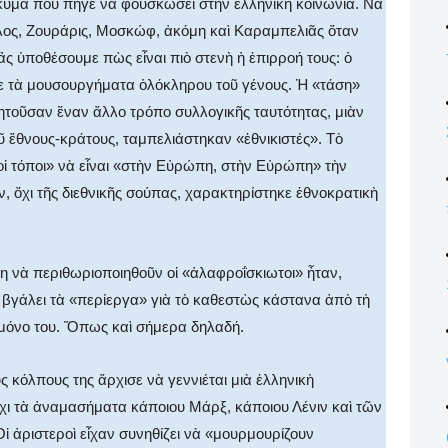
 κῦμα ποὺ πῆγε νὰ φουσκώσει στὴν ἑλληνικὴ κοινωνία. Νὰ
λος, Ζουράρις, Μοσκώφ, ἀκόμη καὶ Καραμπελιᾶς ὅταν
, ἂς ὑποθέσουμε πὼς εἶναι πιὸ στενὴ ἡ ἐπιρροή τους: ὁ
 τὰ μουσουργήματα ὁλόκληρου τοῦ γένους. Ἡ «τάση»
ητοῦσαν ἕναν ἄλλο τρόπο συλλογικῆς ταυτότητας, μιὰν
ῦ ἔθνους-κράτους, ταμπελιάστηκαν «ἐθνικιστές». Τὸ
ἱ τόποι» νὰ εἶναι «στὴν Εὐρώπη, στὴν Εὐρώπη» τὴν
 ὄχι τῆς διεθνικῆς σούπας, χαρακτηρίστηκε ἐθνοκρατικὴ
 νὰ περιθωριοποιηθοῦν οἱ «ἀλαφροΐσκιωτοι» ἦταν,
 βγάλει τὰ «περίεργα» γιὰ τὸ καθεστὼς κάστανα ἀπὸ τὴ
ι μόνο του. Ὅπως καὶ σήμερα δηλαδή.
ς κόλπους της ἄρχισε νὰ γεννιέται μιὰ ἑλληνικὴ
χι τὰ ἀναμασήματα κάποιου Μάρξ, κάποιου Λένιν καὶ τῶν
ἱ ἀριστεροὶ εἶχαν συνηθίζει νὰ «μουρμουρίζουν