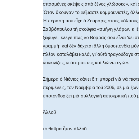
σπασμένες σκέψεις ἀπὸ ξένες γλῶσσες», καὶ 
Ὅταν ἄκουγαν τὸ «εἴμαστε κομμουνιστές, ἀλλ
Ἡ πέραση ποὺ εἶχε ὁ Ζουράρις στοὺς κόλπους 
Σαββόπουλου τὴ σκούφια «σμήνη γλάρων κι ἕ
ξεφύγει, ἔλεγε πὼς «ὁ Βορρᾶς σου εἶναι ‘κεῖ
γραμμὴ· καὶ δὲν δέχεται ἄλλη ὁμοσπονδία μό
πλέον καταλάβει καλά, γι’ αὐτὸ τραγούδαγε στ
κοκκινίζεις κι ἀστράφτεις καὶ λιώνω ἐγώ».
Σήμερα ὁ Νιόνιος κάνει ὅ,τι μπορεῖ γιὰ νὰ πιστε
περιμένεις, τὸν Νοέμβριο τοῦ 2006, σὲ μιὰ 
ὑποτονθορίζει μιὰ συλλογικὴ αὐτοκριτικὴ ποὺ 
Ἀλλοῦ
τὸ θαῦμα ἦταν ἀλλοῦ