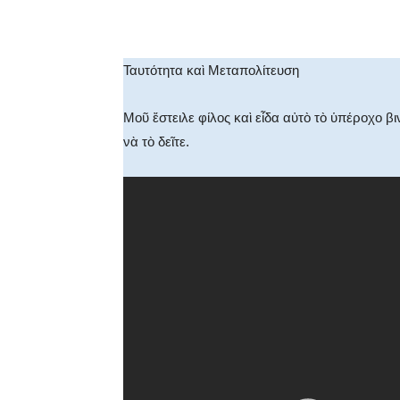
Facebook
X
WhatsA
Ταυτότητα καὶ Μεταπολίτευση
Μοῦ ἔστειλε φίλος καὶ εἶδα αὐτὸ τὸ ὑπέροχο 
νὰ τὸ δεῖτε.