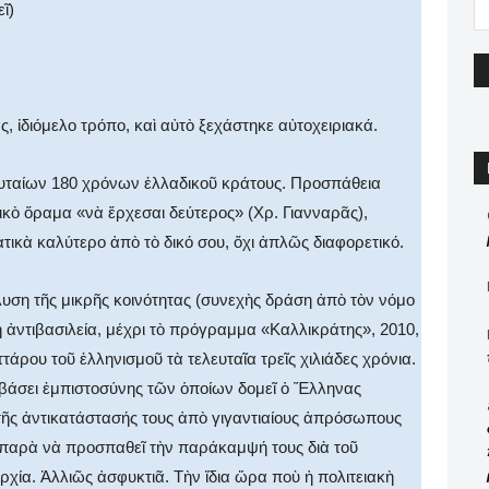
ῖ)
ς, ἰδιόμελο τρόπο, καὶ αὐτὸ ξεχάστηκε αὐτοχειριακά.
λευταίων 180 χρόνων ἑλλαδικοῦ κράτους. Προσπάθεια
νικὸ ὅραμα «νὰ ἔρχεσαι δεύτερος» (Χρ. Γιανναρᾶς),
τικὰ καλύτερο ἀπὸ τὸ δικό σου, ὄχι ἀπλῶς διαφορετικό.
λυση τῆς μικρῆς κοινότητας (συνεχὴς δράση ἀπὸ τὸν νόμο
 ἀντιβασιλεία, μέχρι τὸ πρόγραμμα «Καλλικράτης», 2010,
τάρου τοῦ ἑλληνισμοῦ τὰ τελευταῖα τρεῖς χιλιάδες χρόνια.
βάσει ἐμπιστοσύνης τῶν ὁποίων δομεῖ ὁ Ἕλληνας
τῆς ἀντικατάστασής τους ἀπὸ γιγαντιαίους ἀπρόσωπους
 παρὰ νὰ προσπαθεῖ τὴν παράκαμψή τους διὰ τοῦ
χία. Ἀλλιῶς ἀσφυκτιᾶ. Τὴν ἴδια ὥρα ποὺ ἡ πολιτειακὴ