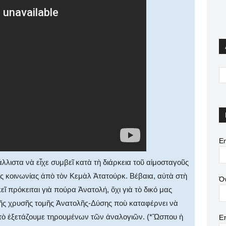
Em
λλιστα νὰ εἶχε συμβεῖ κατὰ τὴ διάρκεια τοῦ αἱμοσταγοῦς
ῆς κοινωνίας ἀπὸ τὸν Κεμὰλ Ἀτατούρκ. Βέβαια, αὐτὰ στὴ
Ό
εῖ πρόκειται γιὰ πούρα Ἀνατολή, ὄχι γιὰ τὸ δικό μας
τῆς χρυσῆς τομῆς Ἀνατολῆς-Δύσης ποὺ καταφέρνει νὰ
ότε τὸ ἐξετάζουμε τηρουμένων τῶν ἀναλογιῶν. (*Ὥσπου ἡ
Ε