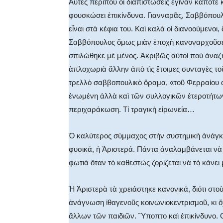
Αὐτὲς περίπου οἱ διαπιστώσεις ἔγιναν κάποτε
φουσκώσει ἐπικίνδυνα. Γιανναρᾶς, Σαββόπου
εἶναι στὰ κέφια του. Καὶ καλὰ οἱ διανοούμενοι
Σαββόπουλος ὅμως μιὰν ἐποχὴ κανοναρχοῦσε
σπιλώθηκε μὲ μένος. Ἀκριβῶς αὐτοὶ ποὺ ἀναζ
ἁπλοχωριὰ ἄλλην ἀπὸ τὶς ἕτοιμες συνταγὲς το
τρελλὸ σαββοπουλικὸ ὅραμα, «τοῦ Φερραίου ο
ἑνωμένη ἀλλὰ καὶ τῶν συλλογικῶν ἑτεροτήτων,
περιχαράκωση. Τί τραγικὴ εἰρωνεία…
Ὁ καλύτερος σύμμαχος στὴν συστημικὴ ἀνάγκη
φυσικά, ἡ Ἀριστερά. Πάντα ἀναλαμβάνεται νὰ
φωτιὰ ὅταν τὸ καθεστὼς ζορίζεται νὰ τὸ κάνε
Ἡ Ἀριστερὰ τὰ χρειάστηκε κανονικά, διότι στοὺ
ἀνάγνωση ἰθαγενοῦς κοινωνιοκεντρισμοῦ, κι ὄ
ἄλλων τῶν παιδιῶν. Ὕποπτο καὶ ἐπικίνδυνο. Ο