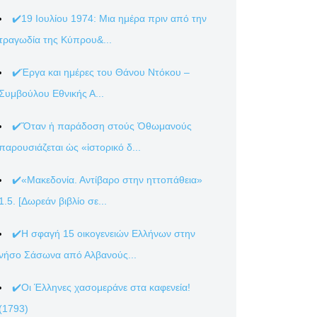
✔️19 Ιουλίου 1974: Μια ημέρα πριν από την
τραγωδία της Κύπρου&...
✔️Έργα και ημέρες του Θάνου Ντόκου –
Συμβούλου Εθνικής Α...
✔️Ὅταν ἡ παράδοση στούς Ὀθωμανούς
παρουσιάζεται ὡς «ἱστορικό δ...
✔️«Μακεδονία. Αντίβαρο στην ηττοπάθεια»
1.5. [Δωρεάν βιβλίο σε...
✔️Η σφαγή 15 οικογενειών Ελλήνων στην
νήσο Σάσωνα από Αλβανούς...
✔️Οι Έλληνες χασομεράνε στα καφενεία!
(1793)