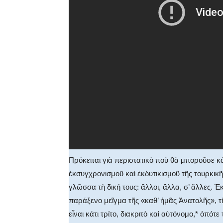
Πρόκειται γιὰ περιστατικὸ ποὺ θὰ μποροῦσε κά
ἐκσυγχρονισμοῦ καὶ ἐκδυτικισμοῦ τῆς τουρκικ
γλῶσσα τὴ δική τους: ἄλλοι, ἄλλα, σ’ ἄλλες. Ἐκ
παράξενο μεῖγμα τῆς «καθ’ ἡμᾶς Ἀνατολῆς», 
εἶναι κάτι τρίτο, διακριτὸ καὶ αὐτόνομο,* ὁπ