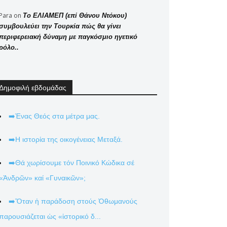
Para
on
Το ΕΛΙΑΜΕΠ (επί Θάνου Ντόκου)
συμβουλεύει την Τουρκία πώς θα γίνει
περιφερειακή δύναμη με παγκόσμιο ηγετικό
ρόλο..
Δημοφιλή εβδομάδας
➡️Ένας Θεός στα μέτρα μας.
➡️Η ιστορία της οικογένειας Μεταξά.
➡️Θά χωρίσουμε τόν Ποινικό Κώδικα σέ
«Ἀνδρῶν» καί «Γυναικῶν»;
➡️Ὅταν ἡ παράδοση στούς Ὀθωμανούς
παρουσιάζεται ὡς «ἱστορικό δ...