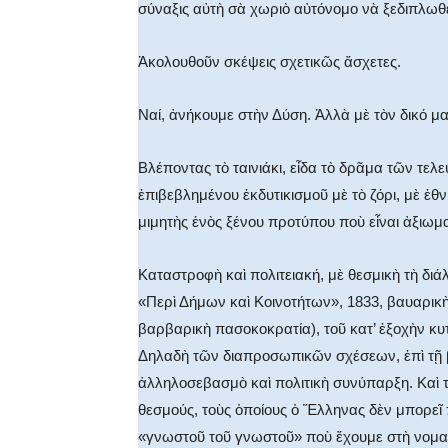
σύναξις αὐτὴ σὰ χωριὸ αὐτόνομο νὰ ξεδιπλωθε
Ἀκολουθοῦν σκέψεις σχετικῶς ἄσχετες.
Ναί, ἀνήκουμε στὴν Δύση. Ἀλλὰ μὲ τὸν δικό μα
Βλέποντας τὸ ταινιάκι, εἶδα τὸ δρᾶμα τῶν τε
ἐπιβεβλημένου ἐκδυτικισμοῦ μὲ τὸ ζόρι, μὲ ἐθ
μιμητὴς ἑνὸς ξένου προτύπου ποὺ εἶναι ἀξιωμα
Καταστροφὴ καὶ πολιτειακή, μὲ θεσμικὴ τὴ διά
«Περὶ Δήμων καὶ Κοινοτήτων», 1833, βαυαρικὴ
βαρβαρικὴ πασοκοκρατία), τοῦ κατ’ ἐξοχὴν κυτ
Δηλαδὴ τῶν διαπροσωπικῶν σχέσεων, ἐπὶ τῇ 
ἀλληλοσεβασμὸ καὶ πολιτικὴ συνύπαρξη. Καὶ 
θεσμούς, τοὺς ὁποίους ὁ Ἕλληνας δὲν μπορεῖ
«γνωστοῦ τοῦ γνωστοῦ» ποὺ ἔχουμε στὴ νομαρ