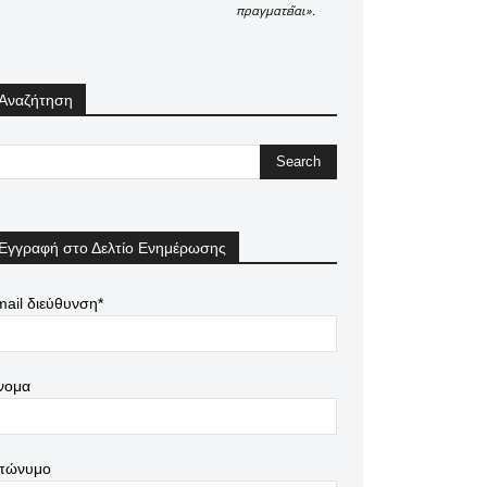
πραγματεῖαι».
Αναζήτηση
Εγγραφή στο Δελτίο Ενημέρωσης
ail διεύθυνση*
νομα
πώνυμο