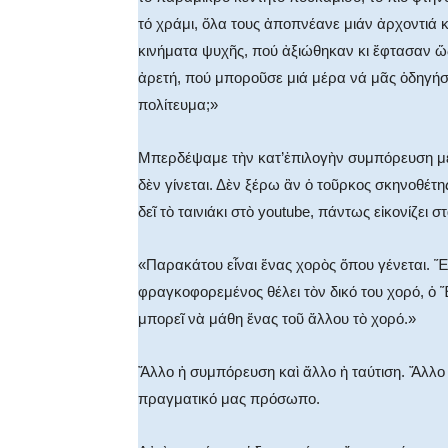
τό χράμι, ὅλα τους ἀποπνέανε μιάν ἀρχοντιά 
κινήματα ψυχῆς, πού ἀξιώθηκαν κι ἔφτασαν ὥς 
ἀρετή, πού μποροῦσε μιά μέρα νά μᾶς ὁδηγήσε
πολίτευμα;»
Μπερδέψαμε τὴν κατ’ἐπιλογὴν συμπόρευση μὲ
δὲν γίνεται. Δὲν ξέρω ἂν ὁ τοῦρκος σκηνοθέτ
δεῖ τὸ ταινιάκι στὸ youtube, πάντως εἰκονίζει
«Παρακάτου εἶναι ἕνας χορὸς ὅπου γένεται. Ἕ
φραγκοφορεμένος θέλει τὸν δικό του χορό, ὁ 
μπορεῖ νὰ μάθη ἕνας τοῦ ἄλλου τὸ χορό.»
Ἄλλο ἡ συμπόρευση καὶ ἄλλο ἠ ταύτιση. Ἄλλο 
πραγματικό μας πρόσωπο.