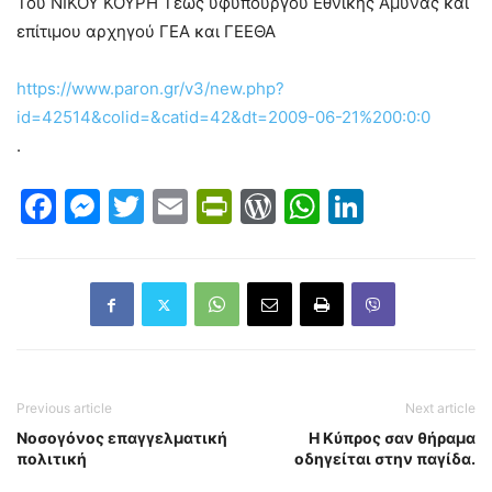
Του ΝΙΚΟΥ ΚΟΥΡΗ Τέως υφυπουργού Εθνικής Άμυνας και
επίτιμου αρχηγού ΓΕΑ και ΓΕΕΘΑ
https://www.paron.gr/v3/new.php?
id=42514&colid=&catid=42&dt=2009-06-21%200:0:0
.
Facebook
Messenger
Twitter
Email
PrintFriendly
WordPress
WhatsAp
LinkedI
Previous article
Next article
Νοσογόνος επαγγελματική
Η Κύπρος σαν θήραμα
πολιτική
οδηγείται στην παγίδα.