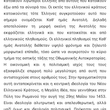
κατοικούν λιγώτεροι Έλληνες από αυτούς που κατοικούν
έξω από τα σύνορά του. Οι εκτός του ελληνικού κράτους
κατοικούντες τότε Έλληνες συγκροτούσαν αυτό που
σήμερα ονομάζεται Καθ’ ημάς Ανατολή. Δηλαδή
αποτελούσαν τη μορφή εκείνη της Ανατολής που
εκφράζεται ελληνικά και που κατοικείται και από
ελληνικούς πληθυσμούς. Οι ελληνικοί πληθυσμοί της Καθ’
ημάς Ανατολής διέθεταν υψηλό φρόνημα και ζηλευτό
μορφωτικό επίπεδο, τόσο ώστε να συγκροτούν το κύριο
τμήμα της αστικής τάξης της Οθωμανικής Αυτοκρατορίας.
Η οικονομική και η πολιτισμική ισχύς τους τους
εξασφάλιζε επιρροή πολύ μεγαλύτερη από αυτή που
αντιστοιχούσε στους αριθμούς τους. Στην πραγματικότητα
αυτή ανταποκρίνεται και η κεντρική ιδεολογία του Νέου
Ελληνικού Κράτους, η Μεγάλη Ιδέα, που γεννήθηκε στην
Πύλη του Ρωμανού την αυγή της 29ης Μαΐου του 1453.
Είναι ιδεολογία αλυτρωτική και απελευθερωτική, αλλά
μαζί όμως και ιδεολογία πολιτισμική. Πρόκειται για μία