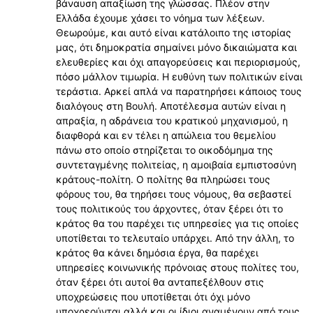
βάναυση απαξίωση της γλώσσας. Πλέον στην
Ελλάδα έχουμε χάσει το νόημα των λέξεων.
Θεωρούμε, και αυτό είναι κατάλοιπο της ιστορίας
μας, ότι δημοκρατία σημαίνει μόνο δικαιώματα και
ελευθερίες και όχι απαγορεύσεις και περιορισμούς,
πόσο μάλλον τιμωρία. Η ευθύνη των πολιτικών είναι
τεράστια. Αρκεί απλά να παρατηρήσει κάποιος τους
διαλόγους στη Βουλή. Αποτέλεσμα αυτών είναι η
απραξία, η αδράνεια του κρατικού μηχανισμού, η
διαφθορά και εν τέλει η απώλεια του θεμελίου
πάνω στο οποίο στηρίζεται το οικοδόμημα της
συντεταγμένης πολιτείας, η αμοιβαία εμπιστοσύνη
κράτους-πολίτη. Ο πολίτης θα πληρώσει τους
φόρους του, θα τηρήσει τους νόμους, θα σεβαστεί
τους πολιτικούς του άρχοντες, όταν ξέρει ότι το
κράτος θα του παρέχει τις υπηρεσίες για τις οποίες
υποτίθεται το τελευταίο υπάρχει. Από την άλλη, το
κράτος θα κάνει δημόσια έργα, θα παρέχει
υπηρεσίες κοινωνικής πρόνοιας στους πολίτες του,
όταν ξέρει ότι αυτοί θα ανταπεξέλθουν στις
υποχρεώσεις που υποτίθεται ότι όχι μόνο
υποχρεούνται αλλά και οι ίδιοι αναμένουν από τους