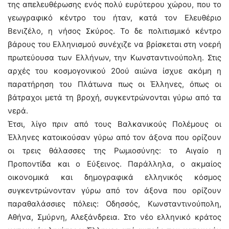
της απελευθέρωσης ενός πολύ ευρύτερου χώρου, που το
γεωγραφικό κέντρο του ήταν, κατά τον Ελευθέριο
Βενιζέλο, η νήσος Σκύρος. Το δε πολιτισμικό κέντρο
βάρους του Ελληνισμού συνέχιζε να βρίσκεται στη νοερή
πρωτεύουσα των Ελλήνων, την Κωνσταντινούπολη. Στις
αρχές του κοσμογονικού 20ού αιώνα ίσχυε ακόμη η
παρατήρηση του Πλάτωνα πως οι Έλληνες, όπως οι
βάτραχοι μετά τη βροχή, συγκεντρώνονται γύρω από τα
νερά.
Έτσι, λίγο πριν από τους Βαλκανικούς Πολέμους οι
Έλληνες κατοικούσαν γύρω από τον άξονα που ορίζουν
οι τρεις θάλασσες της Ρωμιοσύνης: το Αιγαίο η
Προποντίδα και ο Εύξεινος. Παράλληλα, ο ακμαίος
οικονομικά και δημογραφικά ελληνικός κόσμος
συγκεντρώνονταν γύρω από τον άξονα που ορίζουν
παραθαλάσσιες πόλεις: Οδησσός, Κωνσταντινούπολη,
Αθήνα, Σμύρνη, Αλεξάνδρεια. Στο νέο ελληνικό κράτος