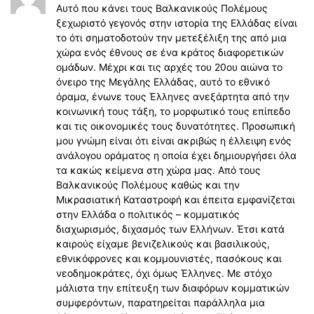
Αυτό που κάνει τους Βαλκανικούς Πολέμους
ξεχωριστό γεγονός στην ιστορία της Ελλάδας είναι
το ότι σηματοδοτούν την μετεξέλιξη της από μια
χώρα ενός έθνους σε ένα κράτος διαφορετικών
ομάδων. Μέχρι και τις αρχές του 20ου αιώνα το
όνειρο της Μεγάλης Ελλάδας, αυτό το εθνικό
όραμα, ένωνε τους Έλληνες ανεξάρτητα από την
κοινωνική τους τάξη, το μορφωτικό τους επίπεδο
και τις οικονομικές τους δυνατότητες. Προσωπική
μου γνώμη είναι ότι είναι ακριβώς η έλλειψη ενός
ανάλογου οράματος η οποία έχει δημιουργήσει όλα
τα κακώς κείμενα στη χώρα μας. Από τους
Βαλκανικούς Πολέμους καθώς και την
Μικρασιατική Καταστροφή και έπειτα εμφανίζεται
στην Ελλάδα ο πολιτικός – κομματικός
διαχωρισμός, διχασμός των Ελλήνων. Έτσι κατά
καιρούς είχαμε βενιζελικούς και βασιλικούς,
εθνικόφρονες και κομμουνιστές, πασόκους και
νεοδημοκράτες, όχι όμως Έλληνες. Με στόχο
μάλιστα την επίτευξη των διαφόρων κομματικών
συμφερόντων, παρατηρείται παράλληλα μια