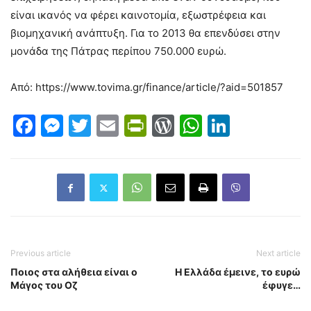
είναι ικανός να φέρει καινοτομία, εξωστρέφεια και
βιομηχανική ανάπτυξη. Για το 2013 θα επενδύσει στην
μονάδα της Πάτρας περίπου 750.000 ευρώ.
Από: https://www.tovima.gr/finance/article/?aid=501857
Facebook
Messenger
Twitter
Email
PrintFriendly
WordPress
WhatsAp
LinkedI
Previous article
Next article
Ποιος στα αλήθεια είναι ο
Η Ελλάδα έμεινε, το ευρώ
Μάγος του Οζ
έφυγε…