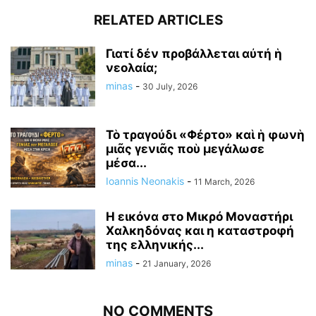
RELATED ARTICLES
Γιατί δέν προβάλλεται αὐτή ἡ
νεολαία;
minas
-
30 July, 2026
Τὸ τραγούδι «Φέρτο» καὶ ἡ φωνὴ
μιᾶς γενιᾶς ποὺ μεγάλωσε
μέσα...
Ioannis Neonakis
-
11 March, 2026
Η εικόνα στο Μικρό Μοναστήρι
Χαλκηδόνας και η καταστροφή
της ελληνικής...
minas
-
21 January, 2026
NO COMMENTS