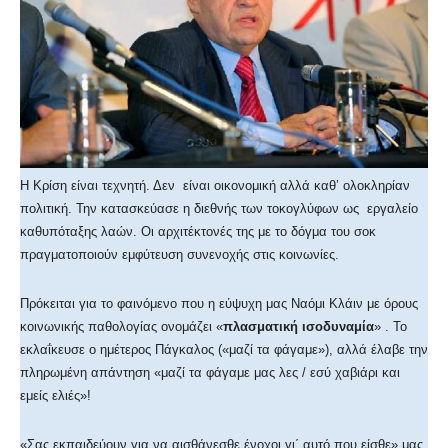
Η Κρίση είναι τεχνητή. Δεν είναι οικονομική αλλά καθ’ ολοκληρίαν
πολιτική. Την κατασκεύασε η διεθνής των τοκογλύφων ως εργαλείο
καθυπόταξης λαών. Οι αρχιτέκτονές της με το δόγμα του σοκ
πραγματοποιούν εμφύτευση συνενοχής στις κοινωνίες.
Πρόκειται για το φαινόμενο που η εύψυχη μας Ναόμι Κλάιν με όρους
κοινωνικής παθολογίας ονομάζει «
πλασματική ισοδυναμία
» . Το
εκλαΐκευσε ο ημέτερος Πάγκαλος («μαζί τα φάγαμε»), αλλά έλαβε την
πληρωμένη απάντηση «μαζί τα φάγαμε μας λες / εσύ χαβιάρι και
εμείς ελιές»!
«Σας εκπαιδεύουν για να αισθάνεσθε ένοχοι γι΄ αυτό που είσθε» μας