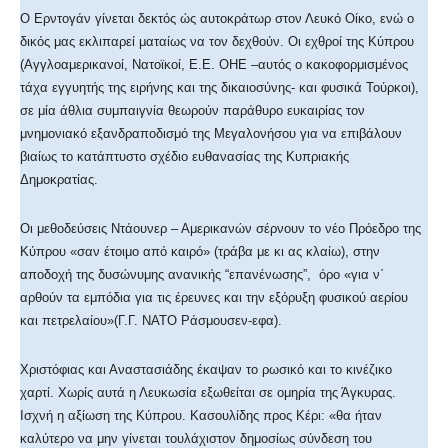
Ο Ερντογάν γίνεται δεκτός ώς αυτοκράτωρ στον Λευκό Οίκο, ενώ ο
δικός μας εκλιπαρεί ματαίως να τον δεχθούν. Οι εχθροί της Κύπρου
(Αγγλοαμερικανοί, Νατοϊκοί, Ε.Ε. ΟΗΕ –αυτός ο κακοφορμισμένος
τάχα εγγυητής της ειρήνης και της δικαιοσύνης- και φυσικά Τούρκοι),
σε μία άθλια συμπαιγνία θεωρούν παράθυρο ευκαιρίας τον
μνημονιακό εξανδραποδισμό της Μεγαλονήσου για να επιβάλουν
βιαίως το κατάπτυστο σχέδιο ευθανασίας της Κυπριακής
Δημοκρατίας.
Οι μεθοδεύσεις Ντάουνερ – Αμερικανών σέρνουν το νέο Πρόεδρο της
Κύπρου «σαν έτοιμο από καιρό» (τράβα με κι ας κλαίω), στην
αποδοχή της δυσώνυμης ανανικής “επανένωσης”, όρο «για ν΄
αρθούν τα εμπόδια για τις έρευνες και την εξόρυξη φυσικού αερίου
και πετρελαίου»(Γ.Γ. ΝΑΤΟ Ράσμουσεν-εφα).
Χριστόφιας και Αναστασιάδης έκαψαν το ρωσικό και το κινέζικο
χαρτί. Χωρίς αυτά η Λευκωσία εξωθείται σε ομηρία της Άγκυρας.
Ισχνή η αξίωση της Κύπρου. Κασουλίδης προς Κέρι: «θα ήταν
καλύτερο να μην γίνεται τουλάχιστον δημοσίως σύνδεση του