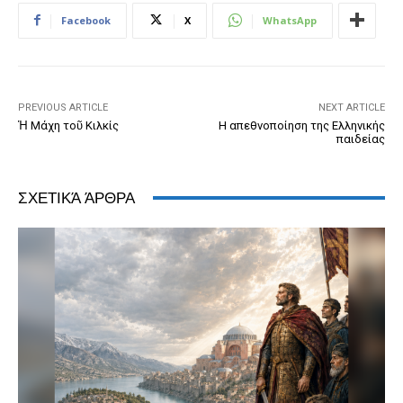
b
n
e
e
A
dI
Facebook
X
WhatsApp
o
g
n
ss
p
n
o
er
dl
p
k
y
PREVIOUS ARTICLE
NEXT ARTICLE
Ἡ Μάχη τοῦ Κιλκίς
Η απεθνοποίηση της Ελληνικής
παιδείας
ΣΧΕΤΙΚΆ ΆΡΘΡΑ