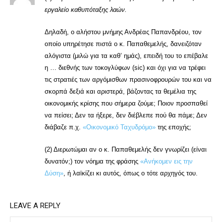
εργαλείο καθυπόταξης λαών.
Δηλαδή, ο αλήστου μνήμης Ανδρέας Παπανδρέου, τον
οποίο υπηρέτησε πιστά ο κ. Παπαθεμελής, δανειζόταν
αλόγιστα (μιλώ για τα καθ’ ημάς), επειδή του το επέβαλε
η … διεθνής των τοκογλύφων (sic) και όχι για να τρέφει
τις στρατιές των αργόμισθων πρασινοφρουρών του και να
σκορπά δεξιά και αριστερά, βάζοντας τα θεμέλια της
οικονομικής κρίσης που σήμερα ζούμε; Ποιον προσπαθεί
να πείσει; Δεν τα ήξερε, δεν διέβλεπε πού θα πάμε; Δεν
διάβαζε π.χ.
«Οικονομικό Ταχυδρόμο»
της εποχής;
(2) Διερωτώμαι αν ο κ. Παπαθεμελής δεν γνωρίζει (είναι
δυνατόν;) τον νόημα της φράσης
«Ανήκομεν εις την
Δύση»
, ή λαϊκίζει κι αυτός, όπως ο τότε αρχηγός του.
LEAVE A REPLY