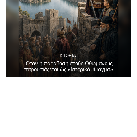
ΙΣΤΟΡΊΑ
Ὅταν ἡ παράδοση στούς Ὀθωμανούς
παρουσιάζεται ὡς «ἱστορικό δίδαγμα»