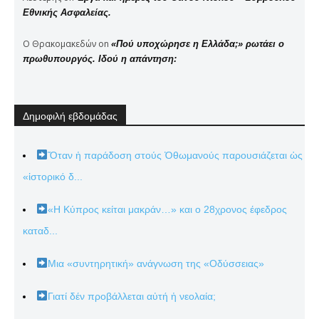
Εθνικής Ασφαλείας.
Ο Θρακομακεδών
on
«Πού υποχώρησε η Ελλάδα;» ρωτάει ο
πρωθυπουργός. Ιδού η απάντηση:
Δημοφιλή εβδομάδας
Ὅταν ἡ παράδοση στούς Ὀθωμανούς παρουσιάζεται ὡς
«ἱστορικό δ...
«Η Κύπρος κείται μακράν…» και ο 28χρονος έφεδρος
καταδ...
Μια «συντηρητική» ανάγνωση της «Οδύσσειας»
Γιατί δέν προβάλλεται αὐτή ἡ νεολαία;