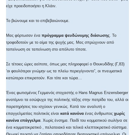
είχε προειδοποιήσει η Κλάιν.
Το βιώνουμε και το επιβεβαιώνουμε.
Μας φόρτωσαν ένα
πρόγραμμα ψευδώνυμης διάσωσης
. Το
τροφοδοτούν με το αίμα της ψυχής μας. Μας σπρώχνουν από
ταπείνωση σε ταπείνωση στο απόλυτο τίποτε.
Σε τέτοιες ώρες αείποτε, όπως μας πληροφορεί ο Θουκυδίδης (Γ,83)
‘οι φαυλότεροι γνώμην ως τα πλείω περιεγίγνοντο”, οι πνευματικά
κατώτεροι επικρατούν. Και τότε και τώρα…
Ένας φωτισμένος Γερμανός στοχαστής ο Hans Magnus Enzensberger
ανατέμνει τα εσώψυχα της πολιτικής τάξης στην πατρίδα του, αλλά οι
παρατηρήσεις του ισχύουν γενικώς. Κατά τον αναλυτή ο
επαγγελματίας πολιτικός είναι
κατά κανόνα
ένας άνθρωπος
χωρίς
κανένα επάγγελμα
. Χωρίς ένσημα. Παιδί του κομματικού σωλήνα σε
ένα κομματοκρατικό , πελατειακό και τελικά κλεπτοκρατικό σύστημα.
Θεωρεί περιττό να ζητήσει οποιαδήποτε βιοποριστικό επάγγελμα. Οι