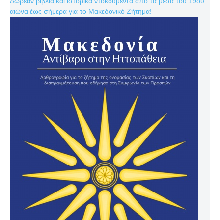
Δωρεάν βιβλία και ιστορικά ντοκουμέντα από τα μέσα του 19ου
αιώνα έως σήμερα για το Μακεδονικό Ζήτημα!