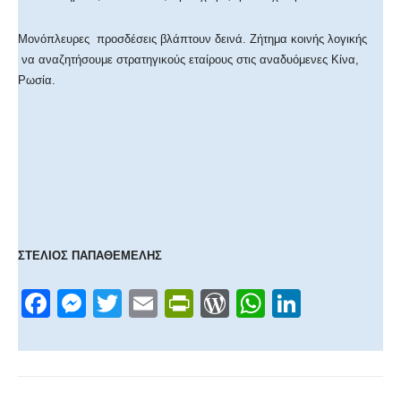
Μονόπλευρες προσδέσεις βλάπτουν δεινά. Ζήτημα κοινής λογικής
να αναζητήσουμε στρατηγικούς εταίρους στις αναδυόμενες Κίνα,
Ρωσία.
ΣΤΕΛΙΟΣ ΠΑΠΑΘΕΜΕΛΗΣ
F
M
T
E
Pr
W
W
Li
a
e
wi
m
in
or
h
n
c
ss
tt
ail
tF
d
at
k
e
e
er
ri
Pr
s
e