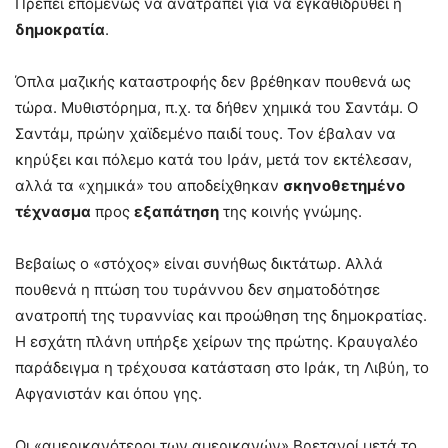
Πρέπει επομένως να ανατραπεί για να εγκαθιδρυθεί η
δημοκρατία
.
Όπλα μαζικής καταστροφής δεν βρέθηκαν πουθενά ως
τώρα. Μυθιστόρημα, π.χ. τα δήθεν χημικά του Σαντάμ. Ο
Σαντάμ, πρώην χαϊδεμένο παιδί τους. Τον έβαλαν να
κηρύξει και πόλεμο κατά του Ιράν, μετά τον εκτέλεσαν,
αλλά τα «χημικά» του αποδείχθηκαν
σκηνοθετημένο
τέχνασμα
προς
εξαπάτηση
της κοινής γνώμης.
Βεβαίως ο «στόχος» είναι συνήθως δικτάτωρ. Αλλά
πουθενά η πτώση του τυράννου δεν σηματοδότησε
ανατροπή της τυραννίας και προώθηση της δημοκρατίας.
Η εσχάτη πλάνη υπήρξε χείρων της πρώτης. Κραυγαλέο
παράδειγμα η τρέχουσα κατάσταση στο Ιράκ, τη Λιβύη, το
Αφγανιστάν και όπου γης.
Οι «αμερικανότεροι των αμερικανών» Βρετανοί μετά το