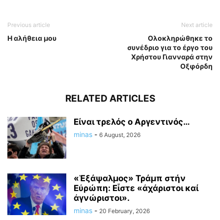
Previous article
Next article
Η αλήθεια μου
Ολοκληρώθηκε το
συνέδριο για το έργο του
Χρήστου Γιανναρά στην
Οξφόρδη
RELATED ARTICLES
Είναι τρελός ο Αργεντινός…
minas
-
6 August, 2026
«Ἑξάψαλμος» Τράμπ στήν
Εὐρώπη: Εἶστε «ἀχάριστοι καί
ἀγνώριστοι».
minas
-
20 February, 2026