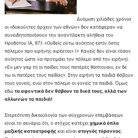
Δυόμιση χιλιάδες χρόνια
οι «δοκούντες άρχειν των εθνών» δεν κατάφεραν να
συνειδητοποιήσουν την αναντίλεκτη αλήθεια του
Ηροδότου (Α, 87): «Ουδείς ούτω ανόητος εστίν όστις
πόλεμον προ ειρήνης αιρέεται» (= Κανείς δεν είναι τόσον
ανόητος ώστε να προτιμάει τον πόλεμο από την ειρήνη).
«Εν μεν γαρ τη οι παίδες τους πατέρες θάπτουσιν, εν δε
τω οι πατέρες τους παίδας». Στην ειρήνη τα παιδιά θάβουν
τους γονείς, ενώ στον πόλεμο οι γονείς τα παιδιά. Όμως
εδώ
τα αφεντικά δεν θάβουν τα δικά τους, αλλά των
αλλωνών τα παιδιά!
Στερεότυπη δικαιολογία των σύγχρονων επεμβάσεων
είναι το σενάριο ότι, ο στόχος κατέχει
χημικά όπλα
μαζικής καταστροφής
και είναι
στυγνός τύραννος
.