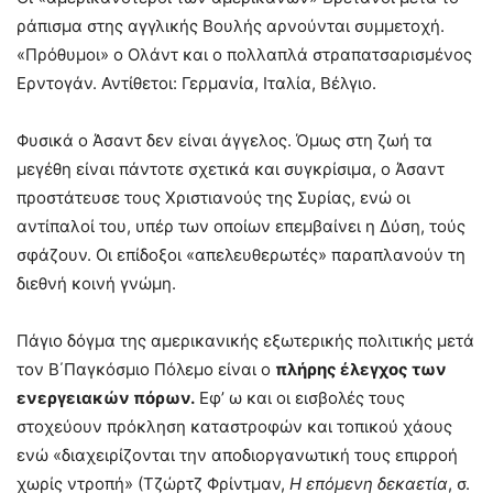
ράπισμα στης αγγλικής Βουλής αρνούνται συμμετοχή.
«Πρόθυμοι» ο Ολάντ και ο πολλαπλά στραπατσαρισμένος
Ερντογάν. Αντίθετοι: Γερμανία, Ιταλία, Βέλγιο.
Φυσικά ο Άσαντ δεν είναι άγγελος. Όμως στη ζωή τα
μεγέθη είναι πάντοτε σχετικά και συγκρίσιμα, ο Άσαντ
προστάτευσε τους Χριστιανούς της Συρίας, ενώ οι
αντίπαλοί του, υπέρ των οποίων επεμβαίνει η Δύση, τούς
σφάζουν. Οι επίδοξοι «απελευθερωτές» παραπλανούν τη
διεθνή κοινή γνώμη.
Πάγιο δόγμα της αμερικανικής εξωτερικής πολιτικής μετά
τον Β΄Παγκόσμιο Πόλεμο είναι ο
πλήρης έλεγχος των
ενεργειακών πόρων.
Εφ’ ω και οι εισβολές τους
στοχεύουν πρόκληση καταστροφών και τοπικού χάους
ενώ «διαχειρίζονται την αποδιοργανωτική τους επιρροή
χωρίς ντροπή» (Τζώρτζ Φρίντμαν,
Η επόμενη δεκαετία
, σ.