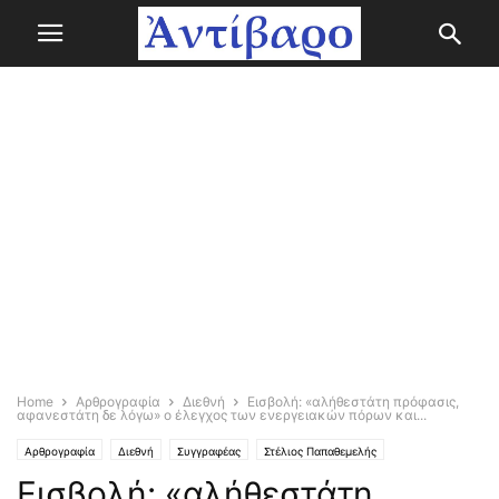
Home
Αρθρογραφία
Διεθνή
Εισβολή: «αλήθεστάτη πρόφασις,
αφανεστάτη δε λόγω» ο έλεγχος των ενεργειακών πόρων και...
Αρθρογραφία
Διεθνή
Συγγραφέας
Στέλιος Παπαθεμελής
Εισβολή: «αλήθεστάτη