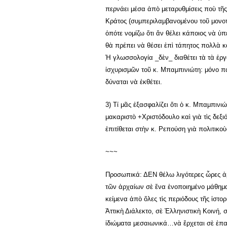
περνάει μέσα ἀπὸ μεταρυθμίσεις ποὺ τῆ
Κράτος (συμπεριλαμβανομένου τοῦ μονοτ
ὁπότε νομίζω ὅτι ἄν θέλει κάποιος νὰ ὑ
θὰ πρέπει νὰ θέσει ἐπὶ τάπητος πολλὰ κ
Ἡ γλωσσολογία _δὲν_ διαθέτει τὰ τὰ ἐργ
ἰσχυρισμῶν τοῦ κ. Μπαμπινιώτη: μόνο π
δύναται νὰ ἐκθέτει.
3) Τί μᾶς ἐξασφαλίζει ὅτι ὁ κ. Μπαμπινιώ
μακαριστὸ +Χριστόδουλο καὶ γιὰ τὶς δεξι
ἐπιτίθεται στὴν κ. Ρεπούση γιὰ πολιτικο
~~~
Προσωπικά: ΔΕΝ θέλω λιγότερες ὧρες ἀ
τῶν ἀρχαίων σὲ ἕνα ἐνοποιημένο μάθημα
κείμενα ἀπὸ ὅλες τὶς περιόδους τῆς ἱστο
Ἀττικὴ Διάλεκτο, σὲ Ἑλληνιστικὴ Κοινή, 
ἰδιώματα μεσαιωνικά…νὰ ἔρχεται σὲ ἐπα