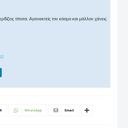
κερδίζεις τίποτα. Αγανακτείς τον κόσμο και μάλλον χάνεις
52
Li
n
k
e
dI
X
WhatsApp
Email
n