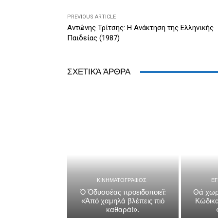
k
y
PREVIOUS ARTICLE
Αντώνης Τρίτσης: Η Ανάκτηση της Ελληνικής
Παιδείας (1987)
ΣΧΕΤΙΚΆ ΆΡΘΡΑ
ΚΙΝΗΜΑΤΟΓΡΆΦΟΣ
Ε
Ὁ Ὀδυσσέας προειδοποιεῖ:
Θά χωρ
«Ἀπό χαμηλά βλέπεις πιό
Κώδικα
καθαρά!».