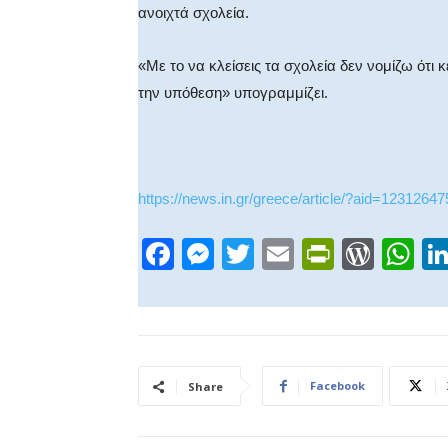
ανοιχτά σχολεία.
«Με το να κλείσεις τα σχολεία δεν νομίζω ότι 
την υπόθεση» υπογραμμίζει.
https://news.in.gr/greece/article/?aid=12312647
F
M
T
E
Pr
W
W
a
e
wi
m
in
or
h
c
ss
tt
ail
tF
d
at
e
e
er
ri
Pr
s
b
n
e
e
A
Facebook
Share
o
g
n
ss
p
o
er
dl
p