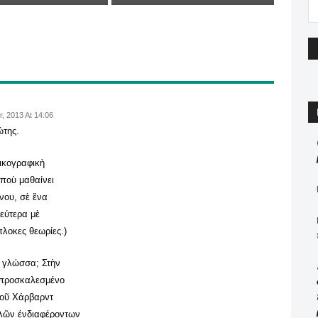
, 2013 At 14:06
ώτης.
ξικογραφικὴ
 ποὺ μαθαίνει
νου, σὲ ἕνα
δεύτερα μὲ
πλοκες θεωρίες.)
ρὴ γλώσσα; Στὴν
ε προσκαλεσμένο
τοῦ Χάρβαρντ
λλῶν ένδιαφέροντων