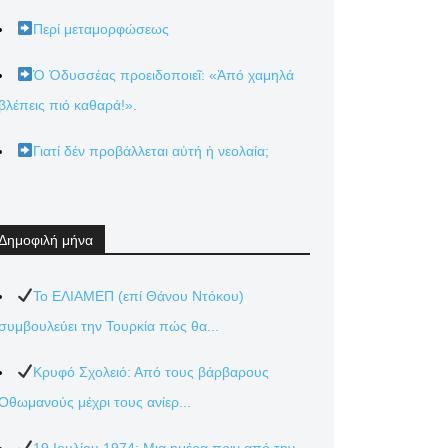
Περί μεταμορφώσεως
Ὁ Ὀδυσσέας προειδοποιεῖ: «Ἀπό χαμηλά
βλέπεις πιό καθαρά!».
Γιατί δέν προβάλλεται αὐτή ἡ νεολαία;
Δημοφιλή μήνα
Το ΕΛΙΑΜΕΠ (επί Θάνου Ντόκου)
συμβουλεύει την Τουρκία πώς θα...
Κρυφό Σχολειό: Από τους βάρβαρους
Οθωμανούς μέχρι τους ανίερ...