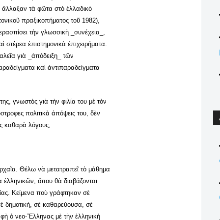
ς ἄλλαξαν τὰ φῶτα στὸ ἑλλαδικὸ
ονικοῦ πραξικοπήματος τοῦ 1982),
περασπίσει τὴν γλωσσικὴ _συνέχεια_,
αὶ στέρεα ἐπιστημονικὰ ἐπιχειρήματα.
αλεῖα γιὰ _ἀπόδειξη_ τῶν
αραδείγματα καὶ ἀντιπαραδείγματα
της, γνωστὸς γιὰ τὴν φιλία του μὲ τὸν
όστροφες πολιτικὰ ἀπόψεις του, δὲν
ὺς καθαρὰ λόγους;
ρχαῖα. Θέλω νὰ μετατραπεῖ τὸ μάθημα
 ἑλληνικῶν, ὅπου θὰ διαβάζονται
ρίας. Κείμενα ποὺ γράφτηκαν σὲ
σὲ δημοτική, σὲ καθαρεύουσα, σὲ
φὴ ὁ νεο-Ἕλληνας μὲ τὴν ἑλληνικὴ