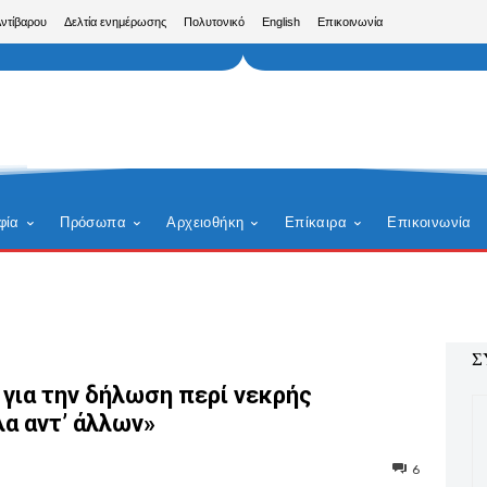
Αντίβαρου
Δελτία ενημέρωσης
Πολυτονικό
English
Επικοινωνία
φία
Πρόσωπα
Αρχειοθήκη
Επίκαιρα
Επικοινωνία
Σ
για την δήλωση περί νεκρής
α αντ’ άλλων»
6