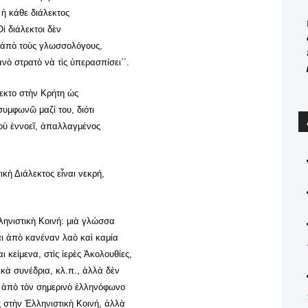
 ἡ κάθε διάλεκτος
ἱ διάλεκτοι δὲν
 ἀπὸ τοὺς γλωσσολόγους,
κανὸ στρατὸ νὰ τὶς ὑπερασπίσει΄΄.
λεκτο στὴν Κρήτη ὡς
υμφωνῶ μαζί του, διότι
οὺ ἐννοεῖ, ἀπαλλαγμένος
κὴ Διάλεκτος εἶναι νεκρή,
ληνιστικὴ Κοινή: μιὰ γλώσσα
ται ἀπὸ κανέναν λαὸ καὶ καμία
 κείμενα, στὶς ἰερὲς Ἀκολουθίες,
ικὰ συνέδρια, κλ.π., ἀλλὰ δὲν
ς ἀπὸ τὸν σημερινὸ ἑλληνόφωνο
ς στὴν Ἑλληνιστικὴ Κοινή, ἀλλὰ