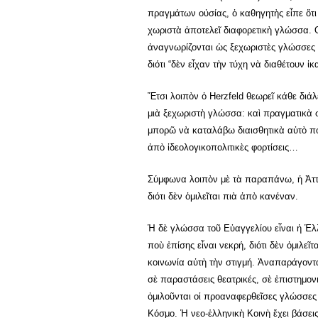
πραγμάτων οὐσίας, ὁ καθηγητὴς εἶπε ὅτι
χωριστὰ ἀποτελεῖ διαφορετικὴ γλώσσα. Ο
ἀναγνωρίζονται ὡς ξεχωριστὲς γλώσσες
διότι “δὲν εἶχαν τὴν τύχη νὰ διαθέτουν ἰ
Ἔτσι λοιπὸν ὁ Herzfeld θεωρεῖ κάθε διά
μιὰ ξεχωριστὴ γλώσσα: καὶ πραγματικὰ σ
μπορῶ νὰ καταλάβω διαισθητικὰ αὐτὸ π
ἀπὸ ἰδεολογικοπολιτικὲς φορτίσεις…
Σύμφωνα λοιπὸν μὲ τὰ παραπάνω, ἡ Ἀττι
διότι δὲν ὁμιλεῖται πιὰ ἀπὸ κανέναν.
Ἡ δὲ γλώσσα τοῦ Εὑαγγελίου εἶναι ἡ Ἑλ
ποὺ ἐπίσης εἶναι νεκρή, διότι δὲν ὁμιλεῖ
κοινωνία αὐτὴ τὴν στιγμή. Ἀναπαράγονται
σὲ παραστάσεις θεατρικές, σὲ ἐπιστημον
ὁμιλοῦνται οἱ προαναφερθεῖσες γλώσσε
Κόσμο. Ἡ νεο-ἑλληνικὴ Κοινὴ ἔχει βάσει