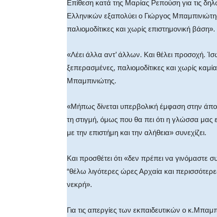
Επίθεση κατά της Μαρίας Ρεπούση για τις δηλ
Ελληνικών εξαπολύει ο Γιώργος Μπαμπινιώτης
παλιομοδίτικες και χωρίς επιστημονική βάση».
«Λέει άλλα αντ’ άλλων. Και θέλει προσοχή. Ί
ξεπερασμένες, παλιομοδίτικες και χωρίς καμία
Μπαμπινιώτης.
«Μήπως δίνεται υπερβολική έμφαση στην άπο
τη στιγμή, όμως που θα πει ότι η γλώσσα μας 
με την επιστήμη και την αλήθεια» συνεχίζει.
Και προσθέτει ότι «δεν πρέπει να γινόμαστε 
“θέλω λιγότερες ώρες Αρχαία και περισσότερε
νεκρή».
Για τις απεργίες των εκπαιδευτικών ο κ.Μπαμ