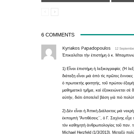
6 COMMENTS
Kyriakos Papadopoulos
12 September
Ἐπικαλεῖται τὴν ἐπιστήμη ὁ κ. Μπαμπινι
1) Εἶναι ἐπιστήμη ἡ λεξικογραφία; (Ἡ λε
διάταξη εἶναι μιὰ ἀπὸ τὶς πρῶτες ἔννοιες
ὁ πρωτοετὴς φοιτητής, τοῦ πρώτου ἐξαμή
μαθηματικὸ τμῆμα, καὶ ἐξοικειώνεται σὲ 
αὐτήν, διότι ἀποτελεῖ βάση γιὰ πιὸ πολύ
2) Δὲν εἶναι ἡ Ἀττικὴ Διάλεκτος μιὰ νεκ
ἐκπομπὴ “Ἀντιθέσεις΄΄, ὁ Γ. Σαχίνης εἶχ
τὸν καθηγητὴ ἀνθρωπολογίας τοῦ παν. 
Michael Herzfeld (1/3/2013). Μεταξὺ πο