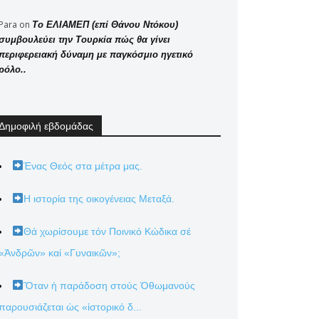
Para
on
Το ΕΛΙΑΜΕΠ (επί Θάνου Ντόκου)
συμβουλεύει την Τουρκία πώς θα γίνει
περιφερειακή δύναμη με παγκόσμιο ηγετικό
ρόλο..
Δημοφιλή εβδομάδας
Ένας Θεός στα μέτρα μας.
Η ιστορία της οικογένειας Μεταξά.
Θά χωρίσουμε τόν Ποινικό Κώδικα σέ
«Ἀνδρῶν» καί «Γυναικῶν»;
Ὅταν ἡ παράδοση στούς Ὀθωμανούς
παρουσιάζεται ὡς «ἱστορικό δ...