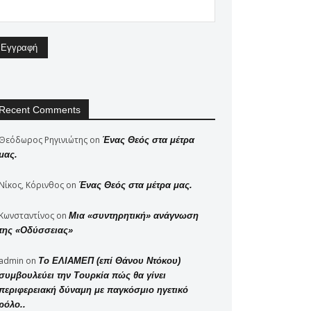
Recent Comments
Θεόδωρος Ρηγινιώτης
on
Ένας Θεός στα μέτρα
μας.
Νίκος, Κόρινθος
on
Ένας Θεός στα μέτρα μας.
Κωνσταντίνος
on
Μια «συντηρητική» ανάγνωση
της «Οδύσσειας»
admin
on
Το ΕΛΙΑΜΕΠ (επί Θάνου Ντόκου)
συμβουλεύει την Τουρκία πώς θα γίνει
περιφερειακή δύναμη με παγκόσμιο ηγετικό
ρόλο..