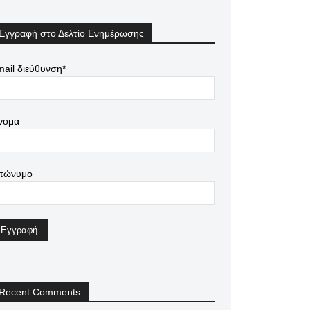
Εγγραφή στο Δελτίο Ενημέρωσης
ail διεύθυνση*
νομα
πώνυμο
Recent Comments