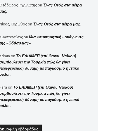
Θεόδωρος Ρηγινιώτης
on
Ένας Θεός στα μέτρα
μας.
Νίκος, Κόρινθος
on
Ένας Θεός στα μέτρα μας.
Κωνσταντίνος
on
Μια «συντηρητική» ανάγνωση
της «Οδύσσειας»
admin
on
Το ΕΛΙΑΜΕΠ (επί Θάνου Ντόκου)
συμβουλεύει την Τουρκία πώς θα γίνει
περιφερειακή δύναμη με παγκόσμιο ηγετικό
ρόλο..
Para
on
Το ΕΛΙΑΜΕΠ (επί Θάνου Ντόκου)
συμβουλεύει την Τουρκία πώς θα γίνει
περιφερειακή δύναμη με παγκόσμιο ηγετικό
ρόλο..
Δημοφιλή εβδομάδας