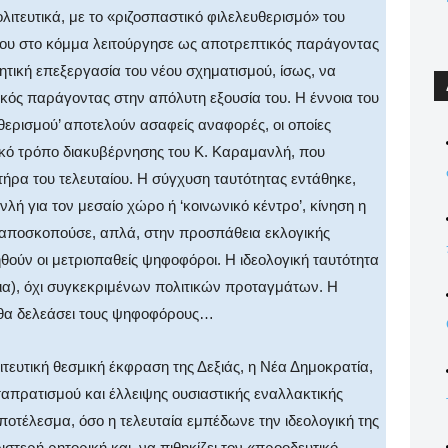
λιτευτικά, με το «ριζοσπαστικό φιλελευθερισμό» του
ου στο κόμμα λειτούργησε ως αποτρεπτικός παράγοντας
τική επεξεργασία του νέου σχηματισμού, ίσως, να
ικός παράγοντας στην απόλυτη εξουσία του. Η έννοια του
θερισμού’ αποτελούν ασαφείς αναφορές, οι οποίες
ικό τρόπο διακυβέρνησης του Κ. Καραμανλή, που
ήρα του τελευταίου. Η σύγχυση ταυτότητας εντάθηκε,
ή για τον μεσαίο χώρο ή ‘κοινωνικό κέντρο’, κίνηση η
ι αποσκοπούσε, απλά, στην προσπάθεια εκλογικής
ούν οι μετριοπαθείς ψηφοφόροι. Η ιδεολογική ταυτότητα
ια), όχι συγκεκριμένων πολιτικών προταγμάτων. Η
 θα δελεάσει τους ψηφοφόρους…
ευτική θεσμική έκφραση της Δεξιάς, η Νέα Δημοκρατία,
ταπρατισμού και έλλειψης ουσιαστικής εναλλακτικής
ποτέλεσμα, όσο η τελευταία εμπέδωνε την ιδεολογική της
ριστερή ρητορική και να πιθηκίζει τον «προοδευτικό