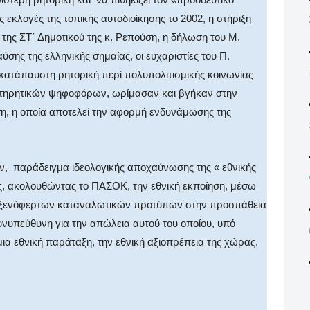
 εκλογές της τοπικής αυτοδιοίκησης το 2002, η στήριξη
ς της ΣΤ΄ Δημοτικού της κ. Ρεπούση, η δήλωση του Μ.
σης της ελληνικής σημαίας, οι ευχαριστίες του Π.
ατάπαυστη ρητορική περί πολυπολιτισμικής κοινωνίας
ντηρητικών ψηφοφόρων, ωρίμασαν και βγήκαν στην
ίση, η οποία αποτελεί την αφορμή ενδυνάμωσης της
ον, παράδειγμα ιδεολογικής αποχαύνωσης της « εθνικής
ς, ακολουθώντας το ΠΑΣΟΚ, την εθνική εκποίηση, μέσω
ς ξενόφερτων καταναλωτικών προτύπων στην προσπάθεια
συνυπεύθυνη για την απώλεια αυτού του οποίου, υπό
 μια εθνική παράταξη, την εθνική αξιοπρέπεια της χώρας.