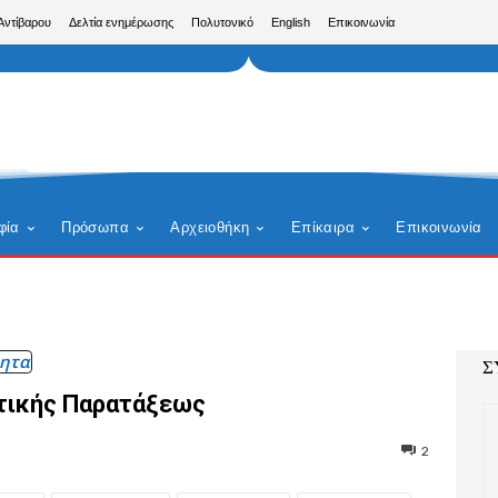
Αντίβαρου
Δελτία ενημέρωσης
Πολυτονικό
English
Επικοινωνία
φία
Πρόσωπα
Αρχειοθήκη
Επίκαιρα
Επικοινωνία
ητα
Σ
ητικής Παρατάξεως
2