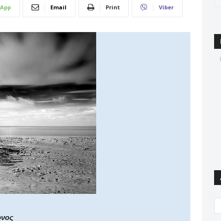
App
Email
Print
Viber
ονος