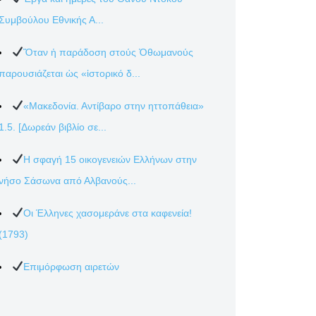
Συμβούλου Εθνικής Α...
Ὅταν ἡ παράδοση στούς Ὀθωμανούς
παρουσιάζεται ὡς «ἱστορικό δ...
«Μακεδονία. Αντίβαρο στην ηττοπάθεια»
1.5. [Δωρεάν βιβλίο σε...
Η σφαγή 15 οικογενειών Ελλήνων στην
νήσο Σάσωνα από Αλβανούς...
Οι Έλληνες χασομεράνε στα καφενεία!
(1793)
Επιμόρφωση αιρετών