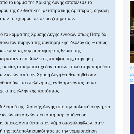
 από το κόμμα της Χρυσής Αυγής αποτέλεσε το
υ της διεθνιστικής, μεταπρατικής Αριστεράς, δηλαδή
των του χώρου, σε σειρά ζητημάτων.
ό το κόμμα της Χρυσής Αυγής εννοιών όπως Πατρίδα,
οιεί τον πυρήνα της συντηρητικής ιδεολογίας – όπως
οσφέροντας νομιμοποίηση στις θέσεις της
ιράται να επιβάλλει τις απόψεις της, στην ήδη
ς οποίας στρέφεται σχεδόν αποκλειστικά στην παρούσα
Δω
μέ
των ιδεών από την Χρυσή Αυγή θα θεωρηθεί σαν
Μ
ποθρασύνει τα στελέχη της, ενθαρρύνοντας τα να
ιχεία της ελληνικής ταυτότητας.
βελισμού της Χρυσής Αυγής από την πολιτική σκηνή, να
ν ιδεών και αρχών που αυτή παρερμήνευσε,
, όποιος αντιτίθεται στον γάμο ομοφυλοφίλων, στην
ή της πολυπολιτισμικότητας με την νομιμοποίηση