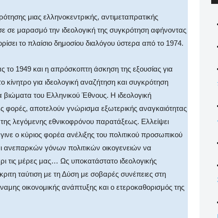
κρότησης μιας ελληνοκεντρικής, αντιμεταπρατικής
ε σε μαρασμό την ιδεολογική της συγκρότηση αφήνοντας
ρίσει το πλαίσιο δημοσίου διαλόγου ύστερα από το 1974.
ας το 1949 και η απρόσκοπτη άσκηση της εξουσίας για
το κίνητρο για ιδεολογική αναζήτηση και συγκρότηση
α βιώματα του Ελληνικού Έθνους. Η ιδεολογική
ές φορές, αποτελούν γνώρισμα εξωτερικής αναγκαιότητας
η της λεγόμενης εθνικοφρόνου παρατάξεως. Ελλείψει
έγινε ο κύριος φορέα ανέλιξης του πολιτικού προσωπικού
αι ανεπαρκών γόνων πολιτικών οικογενειών να
χρι τις μέρες μας… Ως υποκατάστατο ιδεολογικής
ριτη ταύτιση με τη Δύση με σοβαρές συνέπειες στη
ναμης οικονομικής ανάπτυξης και ο ετεροκαθορισμός της