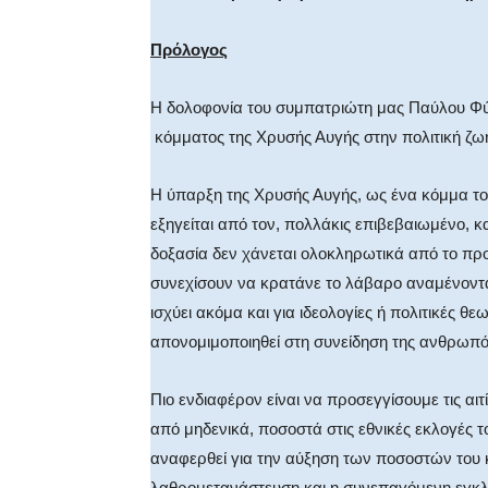
Πρόλογος
Η δολοφονία του συμπατριώτη μας Παύλου Φύ
κόμματος της Χρυσής Αυγής στην πολιτική ζω
Η ύπαρξη της Χρυσής Αυγής, ως ένα κόμμα το 
εξηγείται από τον, πολλάκις επιβεβαιωμένο, κα
δοξασία δεν χάνεται ολοκληρωτικά από το προσ
συνεχίσουν να κρατάνε το λάβαρο αναμένοντα
ισχύει ακόμα και για ιδεολογίες ή πολιτικές θ
απονομιμοποιηθεί στη συνείδηση της ανθρωπό
Πιο ενδιαφέρον είναι να προσεγγίσουμε τις αι
από μηδενικά, ποσοστά στις εθνικές εκλογές τ
αναφερθεί για την αύξηση των ποσοστών του κ
λαθρομετανάστευση και η συνεπαγόμενη εγκλημ