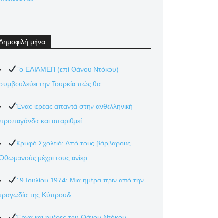
Δημοφιλή μήνα
Το ΕΛΙΑΜΕΠ (επί Θάνου Ντόκου)
συμβουλεύει την Τουρκία πώς θα...
Ένας ιερέας απαντά στην ανθελληνική
προπαγάνδα και απαριθμεί...
Κρυφό Σχολειό: Από τους βάρβαρους
Οθωμανούς μέχρι τους ανίερ...
19 Ιουλίου 1974: Μια ημέρα πριν από την
τραγωδία της Κύπρου&...
Έργα και ημέρες του Θάνου Ντόκου –