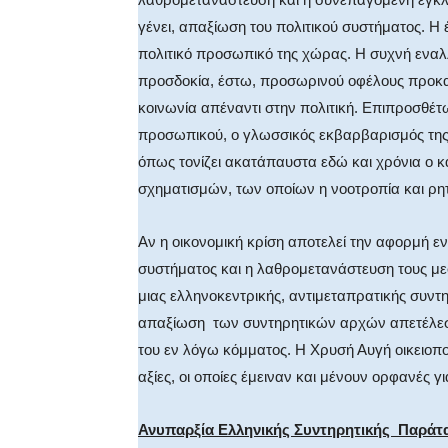
γένει, απαξίωση του πολιτικού συστήματος. Η 
πολιτικό προσωπικό της χώρας. Η συχνή εναλ
προσδοκία, έστω, προσωρινού οφέλους προκαλε
κοινωνία απέναντι στην πολιτική. Επιπροσθέτω
προσωπικού, ο γλωσσικός εκβαρβαρισμός της 
όπως τονίζει ακατάπαυστα εδώ και χρόνια ο κ
σχηματισμών, των οποίων η νοοτροπία και ρητ
Αν η οικονομική κρίση αποτελεί την αφορμή ε
συστήματος και η λαθρομετανάστευση τους με
μιας ελληνοκεντρικής, αντιμεταπρατικής συντ
απαξίωση των συντηρητικών αρχών απετέλεσ
του εν λόγω κόμματος. Η Χρυσή Αυγή οικειοπο
αξίες, οι οποίες έμειναν και μένουν ορφανές γ
Ανυπαρξία Ελληνικής Συντηρητικής Παράτ