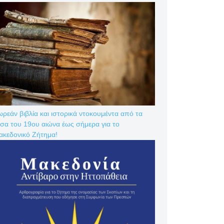
ρεάν βιβλία και ιστορικά ντοκουμέντα από τα
σα του 19ου αιώνα έως σήμερα για το
ακεδονικό Ζήτημα!