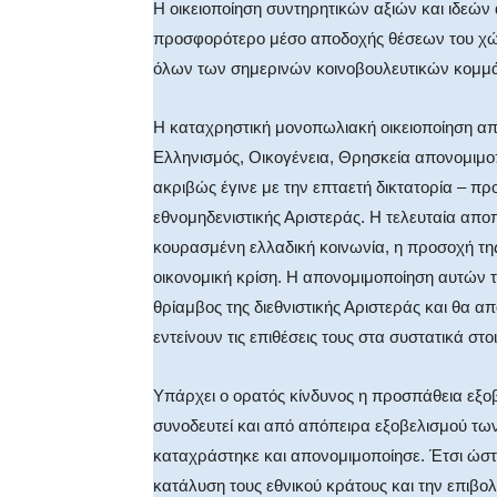
Η οικειοποίηση συντηρητικών αξιών και ιδεών
προσφορότερο μέσο αποδοχής θέσεων του χώρο
όλων των σημερινών κοινοβουλευτικών κομμά
Η καταχρηστική μονοπωλιακή οικειοποίηση απ
Ελληνισμός, Οικογένεια, Θρησκεία απονομιμοπ
ακριβώς έγινε με την επταετή δικτατορία – πρ
εθνομηδενιστικής Αριστεράς. Η τελευταία αποπε
κουρασμένη ελλαδική κοινωνία, η προσοχή τη
οικονομική κρίση. Η απονομιμοποίηση αυτών 
θρίαμβος της διεθνιστικής Αριστεράς και θα α
εντείνουν τις επιθέσεις τους στα συστατικά στο
Υπάρχει ο ορατός κίνδυνος η προσπάθεια εξο
συνοδευτεί και από απόπειρα εξοβελισμού τω
καταχράστηκε και απονομιμοποίησε. Έτσι ώστε
κατάλυση τους εθνικού κράτους και την επιβολ