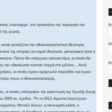
σσα, επανέφερε στο προσκήνιο την παρουσία του
Em
ή της χώρας.
Ό
οποίο ασπάζεται την εθνικοσοσιαλιστική ιδεολογία,
νόνα της ιστορίας ότι καμιά ιδεολογία, φιλοσοφική τάση ή
κήνιο. Πάντα θα υπάρχουν κάποιοι λίγοι, οι οποίοι θα
Ε
ς την «δικαίωση» κάποια στιγμή στο μέλλον… Αυτό
εωρήσεις, οι οποίες έχουν αμαρτωλό παρελθόν και έχουν
τητας όπως ο εθνικοσοσιαλισμός.
τίες, οι οποίες επέτρεψαν την γιγάντωση της Χρυσής Αυγής
ου 2009 σε, σχεδόν, 7% το 2012. Αρκετοί λόγοι έχουν
όμματος: Μεταξύ άλλων, η οικονομική κρίση, η
ατικότητα. Η διαφθορά, η οικογενειοκρατία και η, εν