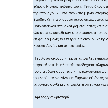
χώρο». Η υποψηφιότητα του κ. Τζανετάκου στις
της υπουργού κ. Γιαννάκου στο βιβλίο ιστορία
Βαρβιτσιώτη περί αναφαίρετου δικαιώματος καύ
Παυλόπουλου στους λαθρομετανάστες και η ακ
όλα αυτά εντυπώθηκαν στο υποσυνείδητο συ
επιφάνεια μόλις το επέτρεψε η οικονομική κρ
Χρυσής Αυγής, και όχι την αιτία…
Η εν λόγω οικονομική κρίση αποτελεί, επιπλέ
παράταξης ». Η τελευταία αποδέχτηκε πλήρω
του υπερδανεισμού, χάριν της ικανοποιήσεω
του λαού μας να ‘γίνουμε Ευρωπαίοι’, όντας 
κανονικές συνθήκες, αποτελεί ιερή έννοια για
Όφελος για Αριστερά