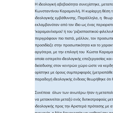
Η ιδεολογική αβεβαιότητα συνεχίστηκε, μεταπο
Κωνσταντίνου Καραμανλή. Η κυρίαρχη θέση τ
ιδεολογικής εμβάθυνσης. Παράλληλα, η θεωρη
εκλαμβανόταν από τον ίδιο ως ένας περιοριστ
‘καραμανλισμού’ ή του ‘ριζοσπαστικού φιλελευ
περιγράφουν πιο πιστά, μάλλον, τον προσωπ
προσιδίαζε στην προσωπικότητα και το χαρακτ
αργότερα, με την επιλογή του Κώστα Καραμανλ
οποία εστερείτο ιδεολογικής επεξεργασίας κα
διείσδυσης στον κεντρώο χώρο ώστε να κερδηθ
ορίστηκε με όρους συμπεριφοράς (μετριοπάθε
παραδοχή ιδεολογικής ένδειας θεωρήθηκε ότι
Συνέπεια όλων των ανωτέρω ήταν η μεταπολιτ
να μετακινείται μεταξύ ενός δυτικοτραφούς με
ιδεολογικής προς την Αριστερά πρότασης με α
ηγεμονία, η Νέα Δημοκρατία να υιοθετεί την α