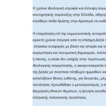
Η χρόνια ιδεολογική ατροφία και έλλειψη συγ
συντηρητικής παράταξης στην Ελλάδα, οδήγησ
ελεύθερο πεδίο δράσης στην Αριστερά να καθο
Η επικράτηση επί της κομμουνιστικής ανταρσί
αρκετά χρόνια στέρησε από τη επίσημη Δεξιά 
πλαισίου αναφοράς με βάση την ιστορία και τ
συγκρότηση και πνευματική δημιουργία, πολλ
ή πίεσης, η οποία δεν υπήρξε στην περίπτωσ
ιδεολογικής συγκρότησης, η οικογενειοκρατία 
της Δεξιάς με συνέπεια πληθώρα ημιμαθών κ
καταλάβουν θέσεις ευθύνης, για δεκαετίες, μέ
ταυτότητας προωθήθηκε ο μεταπρατισμός, η άκ
διαχείριση εθνικών θεμάτων, η άρνηση αυτοδύ
ελληνικής πολιτιστικής ταυτότητας.