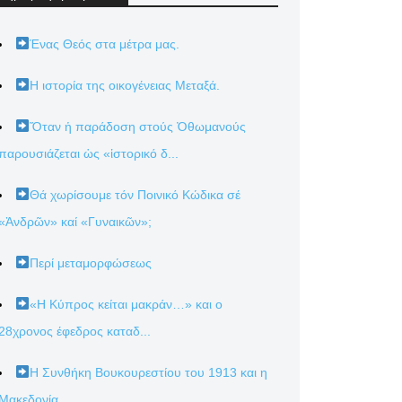
Ένας Θεός στα μέτρα μας.
Η ιστορία της οικογένειας Μεταξά.
Ὅταν ἡ παράδοση στούς Ὀθωμανούς
παρουσιάζεται ὡς «ἱστορικό δ...
Θά χωρίσουμε τόν Ποινικό Κώδικα σέ
«Ἀνδρῶν» καί «Γυναικῶν»;
Περί μεταμορφώσεως
«Η Κύπρος κείται μακράν…» και ο
28χρονος έφεδρος καταδ...
Η Συνθήκη Βουκουρεστίου του 1913 και η
Μακεδονία.