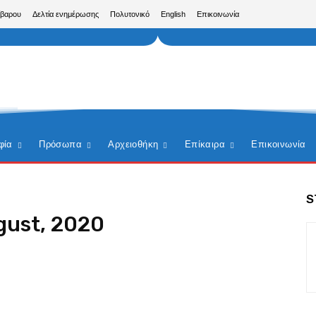
ίβαρου
Δελτία ενημέρωσης
Πολυτονικό
English
Επικοινωνία
φία
Πρόσωπα
Αρχειοθήκη
Επίκαιρα
Επικοινωνία
S
gust, 2020