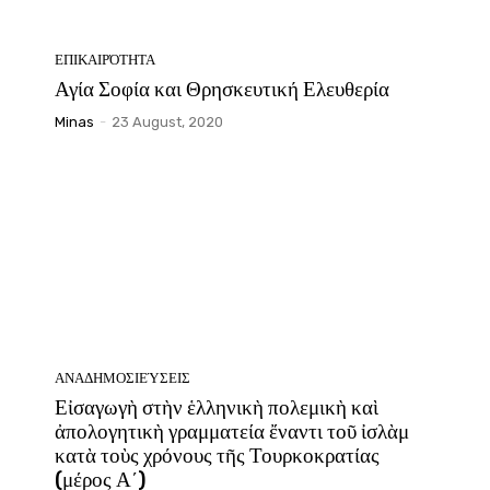
ΕΠΙΚΑΙΡΌΤΗΤΑ
Αγία Σοφία και Θρησκευτική Ελευθερία
Minas
-
23 August, 2020
ΑΝΑΔΗΜΟΣΙΕΎΣΕΙΣ
Εἰσαγωγὴ στὴν ἑλληνικὴ πολεμικὴ καὶ
ἀπολογητικὴ γραμματεία ἔναντι τοῦ ἰσλὰμ
κατὰ τοὺς χρόνους τῆς Τουρκοκρατίας
(μέρος Α΄)