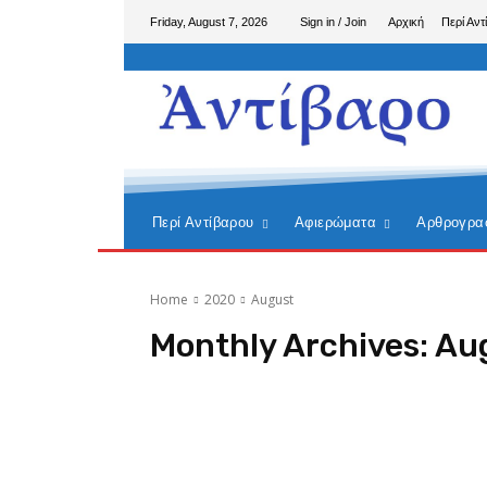
Friday, August 7, 2026
Sign in / Join
Αρχική
Περί Αντ
Περί Αντίβαρου
Αφιερώματα
Αρθρογρα
Home
2020
August
Monthly Archives: Au