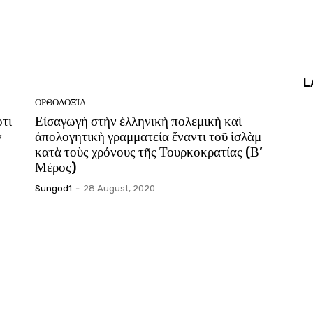
L
ΟΡΘΟΔΟΞΊΑ
ότι
Εἰσαγωγὴ στὴν ἑλληνικὴ πολεμικὴ καὶ
ν
ἀπολογητικὴ γραμματεία ἔναντι τοῦ ἰσλὰμ
κατὰ τοὺς χρόνους τῆς Τουρκοκρατίας (Β’
Μέρος)
Sungod1
-
28 August, 2020