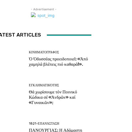
- Advertisement -
ATEST ARTICLES
ΚΙΝΗΜΑΤΟΓΡΆΦΟΣ
Ὁ Ὀδυσσέας προειδοποιεῖ: «Ἀπό
χαμηλά βλέπεις πιό καθαρά!».
ΕΓΚΛΗΜΑΤΙΚΌΤΗΣ
Θά χωρίσουμε τόν Ποινικό
Κώδικα σέ «Ἀνδρῶν» καί
«Γυναικῶν»;
1821-ΕΠΑΝΆΣΤΑΣΗ
ΠΑΝΟΥΡΓΙΑΣ: Η Αδάμαστη