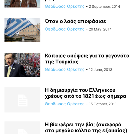
Θεόδωρος Ορέστης
-
2 September, 2014
Όταν ο λαός αποφάσισε
Θεόδωρος Ορέστης
-
29 May, 2014
Κάποιες σκέψεις για τα γεγονότα
της Tουρκίας
Θεόδωρος Ορέστης
-
12 June, 2013
Η δημιουργία του Ελληνικού
χρέους από το 1821 έως σήμερα
Θεόδωρος Ορέστης
-
15 October, 2011
Η βία φέρει την βία; (αναφορά
στο μεγάλο κόλπο της εξουσίας)