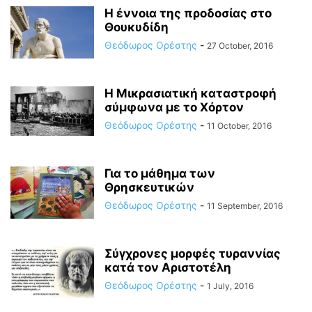
Η έννοια της προδοσίας στο
ΓΕΏΡΓΙΟΣ ΧΡΉΣΤΟΥ
ΓΙΆΝΝΗΣ Β. ΚΩΒΑΊΟΣ
ΓΙΆΝΝΗΣ ΚΟΛΟΒΌΣ
Θουκυδίδη
ΓΙΆΝΝΗΣ ΚΟΥΡΙΑΝΝΊΔΗΣ
ΓΙΆΝΝΗΣ ΜΑΘΙΟΥΔΆΚΗΣ
ΓΙΆΝΝΗΣ ΜΑΡΊΝΟΣ
Θεόδωρος Ορέστης
-
27 October, 2016
ΓΙΆΝΝΗΣ ΜΑΤΖΑΒΡΆΚΟΣ
ΓΙΆΝΝΗΣ ΠΑΠΑΘΑΝΑΣΊΟΥ
ΓΙΆΝΝΗΣ ΠΡΕΤΕΝΤΈΡΗΣ
ΓΙΆΝΝΗΣ Σ. ΚΑΡΓΆΚΟΣ
ΓΙΆΝΝΗΣ ΣΑΡΡΉΣ
Η Μικρασιατική καταστροφή
σύμφωνα με το Χόρτον
Θεόδωρος Ορέστης
-
11 October, 2016
Για το μάθημα των
Θρησκευτικών
Θεόδωρος Ορέστης
-
11 September, 2016
Σύγχρονες μορφές τυραννίας
κατά τον Αριστοτέλη
Θεόδωρος Ορέστης
-
1 July, 2016