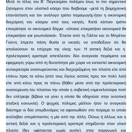
Μετά το τέλος του Β΄ Παγκοσμίου πολέμου ίσως το πιο σημαντικό
ζητούμενο στον υλιστικό κόσμο που διαβιούμε –μετά τη βιομηχανική
επανάσταση και τον ανάλογο τρόπο παραγωγής-ήταν η οικονομική
διαχείριση του κόσμου από τους νικητές. Κατά κάποιο τρόπο
επεκράτησε το οικονομικό δόγμα:
«όποιος επικρατήσει οικονομικά θα
επικρατήσει και γεωπολιτικά»
. Έπειτα από τη Γιάλτα και το Μπρέτον
Γούντς έπρεπε πάση θυσία οι νικητές να αποδείξουν ότι θα
απολαύσουν τα επίχειρα της νίκης των. Η αστική δεξιά και η
προλεταριακή αριστερά απετέλεσαν δύο αναγκαία πειράματα και
εφαρμογές γύρω από τη δυνατότητα μία χώρα να καταστεί οικονομική
αυτοκρατορία συσσωρεύοντας και διαχειριζομένη τον πλούτο είτε από
επάνω προς τα κάτω (από τους λίγους αστούς προς τον πολύ λαό)
είτε από κάτω προς τα πάνω (δήθεν μέσα από την προλεταριακή
συσσώρευση του πλούτου την οποία η σοβιετική νομενκλατούρα ποτέ
δεν επέτρεψε βέβαια να γίνει η οποία θα οδηγούσε στην ουτοπική
αταξική κοινωνία). Ο ψυχρός πόλεμος μάλλον ήταν το αναγκαίο
διάστημα οι δύο υπερδυνάμεις να αφοσιωθούν στο πείραμα το οποίο
ανέλαβαν απερίσπαστες η μία από την άλλη. Ούτως ή άλλως και η
αστική δεξιά και η προλεταριακή αριστερά στηρίζονται στον υλικό
πλούτο (δεν υφίστανται χωρίς αυτόν), στην παραγωγή και