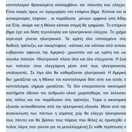
καπιταλισμού θρονιασμένη απολαμβάνει τον πλανήτη που ελέγχει.
Είναι καιρός όμως να προχωρήσει στο επόμενο βήμα. Κάποτε και οι
αυτοκρατορίες πέφτουν , οι παράδεισοι μένουν ορφανοί από Αδάμ
και Εύα, ακόμα και η Μέκκα κάποια στιγμή θα ερημώσει. Το επόμενο
βήμα έχει και δόση τεχνολογίας και ηλεκτρονικού ελέγχου. Το χρήμα
σιγά-σιγά γίνεται ηλεκτρονικό. Τα κράτη όλα υποταγμένα στις
διεθνείς τράπεζες και τοκογλύφους –κάποιες και κάποιοι από αυτούς
κυβερνούν αφανώς την Αμερική– χρωστούν και ως κράτη και ως
σύνολα πολιτών. Ηλεκτρονικά πλέον όλοι και όλα ελέγχονται. Η ζωή
των πολιτών είναι ελεγχόμενη μέσα από τους ηλεκτρονικούς
υπολογιστές. Σε λίγο όλα θα καθορίζονται ηλεκτρονικά. Η Αμερική
δεν χρειάζεται ως η Μέκκα του καπιταλισμού διότι ούτε και αυτός ο
καπιταλισμός σήμερα χρειάζεται. Τα δύο επικρατούντα οικονομικά
συστήματα έδεσαν τον άνθρωπο υλικά χειροπόδαρα, τον έκλεισαν
στις πόλεις και τον παρέδωσαν στις τράπεζες. Τώρα η οικονομική
εξουσία αντικαθίσταται από την ηλεκτρονική εξουσία. Μέσα από την
ανακύκλωση των πάντων η αόρατος χείρ θα ελέγχει ηλεκτρονικά
τους πάντες και θα βρίσκει τους πόρους που θέλει( ας προσεχθεί ο
πολύς λόγος που γίνεται για τα μεταλλαγμένα).Σε κάθε περίπτωση ο