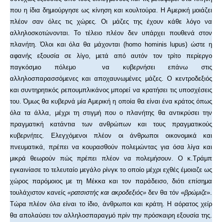
που η ίδια δημιούργησε ως κίνηση και κουλτούρα. Η Αμερική μοιάζει
πλέον σαν όλες τις χώρες. Οι μάζες της έχουν κάθε λόγο να
αλληλοσκοτώνονται. Το τέλειο πλέον δεν υπάρχει πουθενά στον
πλανήτη. Όλοι και όλα θα μάχονται (homo hominis lupus) ώστε η
αφανής εξουσία σε λίγο, μετά από αυτόν τον τρίτο περίεργο
παγκόσμιο πόλεμο να κυβερνήσει επάνω στις
αλληλοσπαρασσόμενες και αποχαυνωμένες μάζες. Ο κεντροδεξιός
και συντηρητικός ρεπουμπλικάνος μπορεί να κρατήσει τις υποσχέσεις
του. Όμως θα κυβερνά μία Αμερική η οποία θα είναι ένα κράτος όπως
όλα τα άλλα, μέχρι τη στιγμή που ο πλανήτης θα αντικρύσει την
πραγματική κατάντια των ανθρώπων και τους πραγματικούς
κυβερνήτες. Ελεγχόμενοι πλέον οι άνθρωποι οικονομικά και
πνευματικά, πρέπει να κουρασθούν πολεμώντας για όσα λίγα και
μικρά θεωρούν πώς πρέπει πλέον να πολεμήσουν. Ο κ.Τράμπ
εγκαινίασε το τελευταίο μεγάλο ρίνγκ το οποίο μέχρι εχθές έμοιαζε ως
χώρος παρόμοιος με τη Μέκκα και τον παράδεισο, διότι επίσημα
τουλάχιστον κανείς
«ρατσιστής και ακροδεξιός»
δεν θα τόν «
βρώμιζε
».
Τώρα πλέον όλα είναι το ίδιο, άνθρωποι και κράτη. Η αόρατος χείρ
θα απολαύσει τον αλληλοσπαραγμό πρίν την πρόσκαιρη εξουσία της.