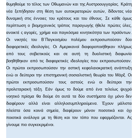
θυμηθούμε το τέλος των Οθωμανών και της Αυστροουγγαρίας. Κράτη
νέα ξεπήδησαν στη θέση των αυτοκρατοριών αυτών, δίδοντας νέα
δυναμική στις έννοιες του κράτους και του έθνους. Σε κάθε όμως
περίπτωση ο βιομηχανικός τρόπος παραγωγής ήθελε πρώτες ύλες,
ανοικτέ ς αγορές, χρήμα και παγκόσμια κινητικότητα των προϊόντων.
Οι νικητές του Β΄Παγκοσμίου πολέμου εκπροσωπούσαν δύο
διαφορετικές ιδεολογίες. Οι Αμερικανοί διαφοροποιήθηκαν πλήρως
από τους σοβιετικούς και σε αυτή τη δυαλιστική διαφωνία
βοηθήθηκαν από τις διαφορετικές ιδεολογίες που εκπροσωπούσαν.
Οι πρώτοι εκπροσωπούσαν την αστική κεφαλαιοκρατική ανάπτυξη
ενώ οι δεύτεροι την επιστημονική σοσιαλιστική θεωρία του Μάρξ. Οι
πρώτοι εκπροσωπούσαν τους αστούς ενώ οι δεύτεροι την
προλεταριακή τάξη. Εάν όμως το δούμε από ένα τελείως ψυχρό
νοητικό πρίσμα θα δούμε ότι αυτά τα δύο συστήματα όχι μόνο δεν
διαφέρουν αλλά είναι αλληλοσυμπληρούμενα. Έχουν μάλιστα
πλείστα όσα κοινά σημεία, διαφέρουν μόνον ποσοτικά και όχι
ποιοτικά ανάλογα με τη θέση και τον τόπο που εφαρμόζονται. Ας
γίνουμε πιο συγκεκριμένοι.