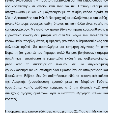
εθνών ενισχύουμε την παράτυπη μετανάστευση και επιβάλλουμε τον
όρο «ρατσιστής» σε όποιον κάτι πάει να πεί. Επειδή θέλουμε να
αποχαυνώσουμε και να μαζοποιήσουμε τα πλήθη (πόσο ωραία τα
λέει ο Αριστοτέλης στα Ηθικά Νικομάχεια) τα σκλαβώνουμε στα πάθη,
ανακαλύπτουμε συνεχώς πάθη, όποιος πεί κάτι άλλο είναι
«σεξιστής
και ομοφοβικός»
. Με αυτό τον τρόπο έθνη και κράτη κυβερνήθηκαν, η
ευρωπαϊκή ένωση δεν μπορεί να συνέλθει λόγω των πολλαπλών
κοινωνικών προβλημάτων, η Αμερική φαντάζει ο θεματοφύλακας του
πολιτικώς ορθού. Θα αποτολμήσω μία εκτίμηση λέγοντας ότι στην
Ευρώπη (τα γραπτά του Γκράμσι πολύ θα μας βοηθούσαν) σήμερα
απειλητική απλώνεται η ευρωπαϊκή εκδοχή της σοβιετοποίησης,
μέσα από τη συσσώρευση πλούτου σε μία συγκεκριμένη
νομενκλατούρα αν και επίσημα όλοι είμαστε ίσοι σε υποχρεώσεις και
δικαιώματα. Βέβαια δεν θα συζητήσουμε εδώ τα οικονομικά κόλπα
της Αμερικής (συσσώρευση χρυσού μετά το Μπρέτον Γούντς,
δυνατότητα κοπής αφθόνου χρήματος από την ιδιωτική FED αντί
συνεχούς αγοράς ομολόγων άρα δυνατότητα εξαγοράς εθνών και
κρατών).
ου
Η αόρατος χείρ κάπου εδώ, στις απαρχές του 21
αι, στη Μέκκα του