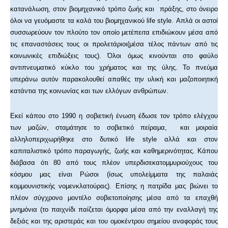
κατανάλωση, στον βιομηχανικό τρόπο ζωής και πράξης, στο όνειρο
όλοι να γευόμαστε τα καλά του βιομηχανικού life style. Απλά οι αστοί
συσσωρεύουν τον πλούτο τον οποίο μετέπειτα επιδιώκουν μέσα από
τις επαναστάσεις τους οι προλετάριοι(μέσα τέλος πάντων από τις
κοινωνικές επιδιώξεις τους). Όλοι όμως κινούνται στο φαύλο
αντιπνευματικό κύκλο του χρήματος και της ύλης. Το πνεύμα
υπεράνω αυτόν παρακολουθεί απαθές την υλική και μαζοποιητική
κατάντια της κοινωνίας και των ελλόγων ανθρώπων.
Εκεί κάπου στο 1990 η σοβιετική ένωση έδωσε τον τρόπο ελέγχου
των μαζών, σταμάτησε το σοβιετικό πείραμα, και μοιραία
αλληλοπεριχωρήθηκε στο δυτικό life style αλλά και στον
καπιταλιστικό τρόπο παραγωγής, ζωής και καθημερινότητας. Κάπου
διάβασα ότι 80 από τους πλέον υπερδισεκατομμυριούχους του
κόσμου μας είναι Ρώσοι (ίσως υπολείμματα της παλαιάς
κομμουνιστικής νομενκλατούρας). Επίσης η πατρίδα μας βιώνει το
πλέον σύγχρονο μοντέλο σοβιετοποίησης μέσα από τα επαχθή
μνημόνια (το παιχνίδι παίζεται όμορφα μέσα από την εναλλαγή της
δεξιάς και της αριστεράς και του ομοκέντρου σημείου αναφοράς τους