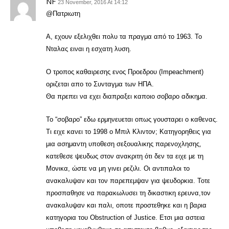
NF
23 November, 2016 At 14:12
@Πατριωτη
Α, εχουν εξελιχθει πολυ τα πραγμα από το 1963. Το
Νταλας ειναι η εσχατη λυση.
Ο τροπος καθαιρεσης ενος Προεδρου (Impeachment)
οριζεται απο το Συνταγμα των ΗΠΑ.
Θα πρεπει να εχει διαπραξει καποιο σοβαρο αδικημα.
Το “σοβαρο” εδω ερμηνευεται οπως γουσταρει ο καθενας.
Τι ειχε κανει το 1998 ο Μπιλ Κλιντον; Κατηγορηθεις για
μια ασημαντη υποθεση σεξουαλικης παρενοχλησης,
κατεθεσε ψευδως στον ανακριτη ότι δεν τα ειχε με τη
Μονικα, ώστε να μη γινει ρεζιλι. Οι αντιπαλοι το
ανακαλυψαν και τον παρεπεμψαν για ψευδορκια. Τοτε
προσπαθησε να παρακωλυσει τη δικαστικη ερευνα,τον
ανακαλυψαν και παλι, οποτε προστεθηκε και η βαρια
κατηγορια του Οbstruction of Justice. Ετσι μια αστεια