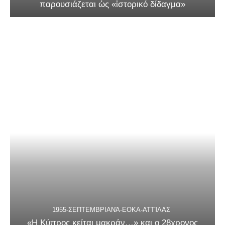
παρουσιάζεται ὡς «ἱστορικό δίδαγμα»
1955-ΣΕΠΤΕΜΒΡΙΑΝΆ-ΕΟΚΑ-ΑΤΤΊΛΑΣ
«Η Κύπρος κείται μακράν…» και ο 28χρονος