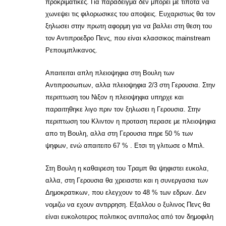
προκριματικες. Για παραδειγμα δεν μπορει με τιποτα να
χωνεψει τις φιλορωσικες του αποψεις. Ευχαριστως θα τον
ξηλωσει στην πρωτη αφορμη για να βαλλει στη θεση του
τον Αντιπροεδρο Πενς, που είναι κλασσικος mainstream
Ρεπουμπλικανος.
Απαιτειται απλη πλειοψηφια στη Βουλη των
Αντιπροσωπων, αλλα πλειοψηφια 2/3 στη Γερουσια. Στην
περιπτωση του Νιξον η πλειοψηφια υπηρχε και
παραιτηθηκε λιγο πριν τον ξηλωσει η Γερουσια. Στην
περιπτωση του Κλιντον η προταση περασε με πλειοψηφια
απο τη Βουλη, αλλα στη Γερουσια πηρε 50 % των
ψηφων, ενώ απαιτειτο 67 % . Ετσι τη γλιτωσε ο Μπιλ.
Στη Βουλη η καθαιρεση του Τραμπ θα ψηφιστει ευκολα,
αλλα, στη Γερουσια θα χρειαστει και η συνεργασια των
Δημοκρατικων, που ελεγχουν το 48 % των εδρων. Δεν
νομιζω να εχουν αντιρρηση. Εξαλλου ο ξυλινος Πενς θα
είναι ευκολοτερος πολιτικος αντιπαλος από τον δημοφιλη