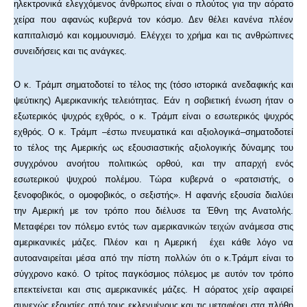
ηλεκτρονικά ελεγχόμενος άνθρωπος είναι ο πλούτος για την αόρατο
χείρα που αφανώς κυβερνά τον κόσμο. Δεν θέλει κανένα πλέον
καπιταλισμό και κομμουνισμό. Ελέγχει το χρήμα και τις ανθρώπινες
συνειδήσεις και τις ανάγκες.
Ο κ. Τράμπ σηματοδοτεί το τέλος της (τόσο ιστορικά ανεδαφικής και
ψεύτικης) Αμερικανικής τελειότητας. Εάν η σοβιετική ένωση ήταν ο
εξωτερικός ψυχρός εχθρός, ο κ. Τράμπ είναι ο εσωτερικός ψυχρός
εχθρός. Ο κ. Τράμπ –έστω πνευματικά και αξιολογικά–σηματοδοτεί
το τέλος της Αμερικής ως εξουσιαστικής αξιολογικής δύναμης του
συγχρόνου ανοήτου πολιτικώς ορθού, και την απαρχή ενός
εσωτερικού ψυχρού πολέμου. Τώρα κυβερνά ο «ρατσιστής, ο
ξενοφοβικός, ο ομοφοβικός, ο σεξιστής». Η αφανής εξουσία διαλύει
την Αμερική με τον τρόπο που διέλυσε τα Έθνη της Ανατολής.
Μεταφέρει τον πόλεμο εντός των αμερικανικών τειχών ανάμεσα στις
αμερικανικές μάζες. Πλέον και η Αμερική έχει κάθε λόγο να
αυτοαναιρείται μέσα από την πίστη πολλών ότι ο κ.Τράμπ είναι το
σύγχρονο κακό. Ο τρίτος παγκόσμιος πόλεμος με αυτόν τον τρόπο
επεκτείνεται και στις αμερικανικές μάζες. Η αόρατος χείρ αφαιρεί
συνεχώς εξουσίες από τους εκλεγμένους και τις μεταφέρει στα πλήθη