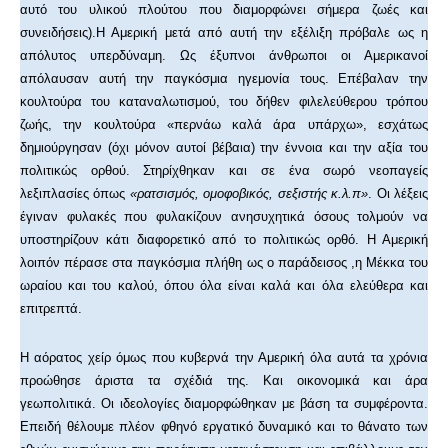
αυτό του υλικού πλούτου που διαμορφώνει σήμερα ζωές και
συνειδήσεις).Η Αμερική μετά από αυτή την εξέλιξη πρόβαλε ως η
απόλυτος υπερδύναμη. Ως έξυπνοι άνθρωποι οι Αμερικανοί
απόλαυσαν αυτή την παγκόσμια ηγεμονία τους. Επέβαλαν την
κουλτούρα του καταναλωτισμού, του δήθεν φιλελεύθερου τρόπου
ζωής, την κουλτούρα «περνάω καλά άρα υπάρχω», εσχάτως
δημιούργησαν (όχι μόνον αυτοί βέβαια) την έννοια και την αξία του
πολιτικώς ορθού. Στηρίχθηκαν και σε ένα σωρό νεοπαγείς
λεξιπλασίες όπως
«ρατσισμός, ομοφοβικός, σεξιστής κ.λ.π»
. Οι λέξεις
έγιναν φυλακές που φυλακίζουν ανησυχητικά όσους τολμούν να
υποστηρίζουν κάτι διαφορετικό από το πολιτικώς ορθό. Η Αμερική
λοιπόν πέρασε στα παγκόσμια πλήθη ως ο παράδεισος ,η Μέκκα του
ωραίου και του καλού, όπου όλα είναι καλά και όλα ελεύθερα και
επιτρεπτά.
Η αόρατος χείρ όμως που κυβερνά την Αμερική όλα αυτά τα χρόνια
προώθησε άριστα τα σχέδιά της. Και οικονομικά και άρα
γεωπολιτικά. Οι ιδεολογίες διαμορφώθηκαν με βάση τα συμφέροντα.
Επειδή θέλουμε πλέον φθηνό εργατικό δυναμικό και το θάνατο των