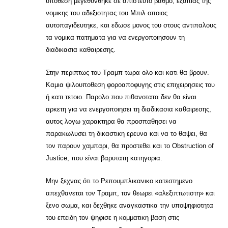
υποθεση μεγεθυνθηκε σε απιστευτο βαθμο, εξαιτιας της
νομικης του αδεξιοτητας του Μπιλ οποιος
αυτοπαγιδευτηκε, και εδωσε μονος του στους αντιπαλους
τα νομικα πατηματα για να ενεργοποιησουν τη
διαδικασια καθαιρεσης.
Στην περιπτως του Τραμπ τωρα ολο και κατι θα βρουν.
Καμια ψιλουποθεση φοροαποφυγης στις επιχειρησεις του
ή κατι τετοιο. Παρολο που πιθανοτατα δεν θα είναι
αρκετη για να ενεργοποιησει τη διαδικασια καθαιρεσης,
αυτος λογω χαρακτηρα θα προσπαθησει να
παρακωλυσει τη δικαστικη ερευνα και να το θαψει, θα
τον παρουν χαμπαρι, θα προστεθει και το Obstruction of
Justice, που είναι βαρυτατη κατηγορια.
Μην ξεχνας ότι το Ρεπουμπλικανικο κατεστημενο
απεχθανεται τον Τραμπ, τον θεωρει «αλεξιπτωτιστη» και
ξενο σωμα, και δεχθηκε αναγκαστικα την υποψηφιοτητα
του επειδη τον ψηφισε η κομματικη βαση στις