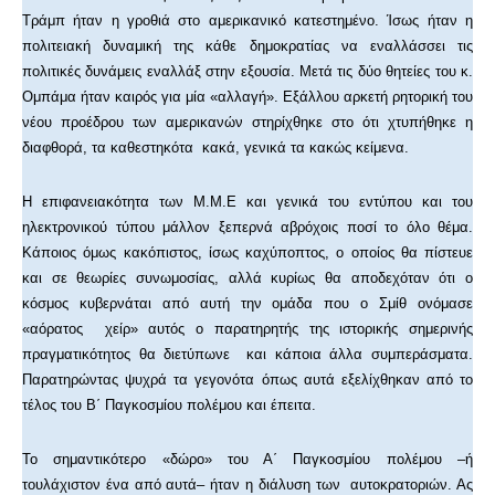
Τράμπ ήταν η γροθιά στο αμερικανικό κατεστημένο. Ίσως ήταν η
πολιτειακή δυναμική της κάθε δημοκρατίας να εναλλάσσει τις
πολιτικές δυνάμεις εναλλάξ στην εξουσία. Μετά τις δύο θητείες του κ.
Ομπάμα ήταν καιρός για μία «αλλαγή». Εξάλλου αρκετή ρητορική του
νέου προέδρου των αμερικανών στηρίχθηκε στο ότι χτυπήθηκε η
διαφθορά, τα καθεστηκότα κακά, γενικά τα κακώς κείμενα.
Η επιφανειακότητα των Μ.Μ.Ε και γενικά του εντύπου και του
ηλεκτρονικού τύπου μάλλον ξεπερνά αβρόχοις ποσί το όλο θέμα.
Κάποιος όμως κακόπιστος, ίσως καχύποπτος, ο οποίος θα πίστευε
και σε θεωρίες συνωμοσίας, αλλά κυρίως θα αποδεχόταν ότι ο
κόσμος κυβερνάται από αυτή την ομάδα που ο Σμίθ ονόμασε
«αόρατος χείρ» αυτός ο παρατηρητής της ιστορικής σημερινής
πραγματικότητος θα διετύπωνε και κάποια άλλα συμπεράσματα.
Παρατηρώντας ψυχρά τα γεγονότα όπως αυτά εξελίχθηκαν από το
τέλος του Β΄ Παγκοσμίου πολέμου και έπειτα.
Το σημαντικότερο «δώρο» του Α΄ Παγκοσμίου πολέμου –ή
τουλάχιστον ένα από αυτά– ήταν η διάλυση των αυτοκρατοριών. Ας