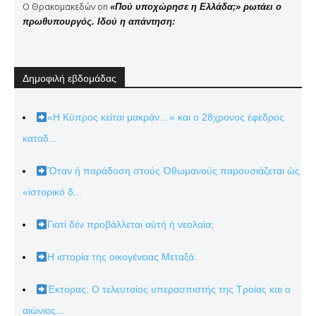
Ο Θρακομακεδών
on
«Πού υποχώρησε η Ελλάδα;» ρωτάει ο
πρωθυπουργός. Ιδού η απάντηση:
Δημοφιλή εβδομάδας
«Η Κύπρος κείται μακράν…» και ο 28χρονος έφεδρος
καταδ...
Ὅταν ἡ παράδοση στούς Ὀθωμανούς παρουσιάζεται ὡς
«ἱστορικό δ...
Γιατί δέν προβάλλεται αὐτή ἡ νεολαία;
Η ιστορία της οικογένειας Μεταξά.
Έκτορας: Ο τελευταίος υπερασπιστής της Τροίας και ο
αιώνιος...