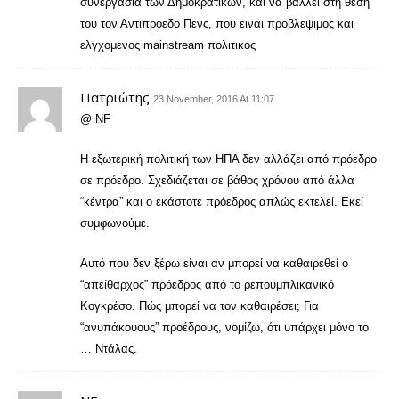
συνεργασια των Δημοκρατικων, και να βαλλει στη θεση
του τον Αντιπροεδο Πενς, που ειναι προβλεψιμος και
ελγχομενος mainstream πολιτικος
Πατριώτης
23 November, 2016 At 11:07
@ NF
Η εξωτερική πολιτική των ΗΠΑ δεν αλλάζει από πρόεδρο
σε πρόεδρο. Σχεδιάζεται σε βάθος χρόνου από άλλα
“κέντρα” και ο εκάστοτε πρόεδρος απλώς εκτελεί. Εκεί
συμφωνούμε.
Αυτό που δεν ξέρω είναι αν μπορεί να καθαιρεθεί ο
“απείθαρχος” πρόεδρος από το ρεπουμπλικανικό
Κογκρέσο. Πώς μπορεί να τον καθαιρέσει; Για
“ανυπάκουους” προέδρους, νομίζω, ότι υπάρχει μόνο το
… Ντάλας.