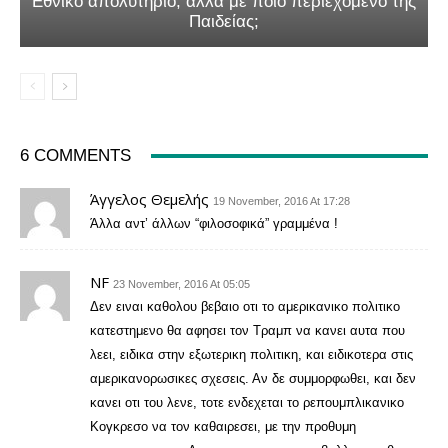
Εθνικό απολυτήριο, αλλά με ποιο περιεχόμενο της
Παιδείας;
6 COMMENTS
Άγγελος Θεμελής
19 November, 2016 At 17:28
Άλλα αντ’ άλλων “φιλοσοφικά” γραμμένα !
NF
23 November, 2016 At 05:05
Δεν ειναι καθολου βεβαιο οτι το αμερικανικο πολιτικο
κατεστημενο θα αφησει τον Τραμπ να κανει αυτα που
λεει, ειδικα στην εξωτερικη πολιτικη, και ειδικοτερα στις
αμερικανορωσικες σχεσεις. Αν δε συμμορφωθει, και δεν
κανει οτι του λενε, τοτε ενδεχεται το ρεπουμπλικανικο
Κογκρεσο να τον καθαιρεσει, με την προθυμη