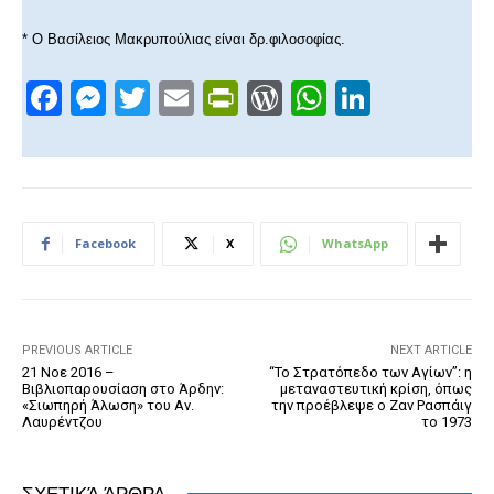
* Ο Βασίλειος Μακρυπούλιας είναι δρ.φιλοσοφίας.
F
M
T
E
Pr
W
W
Li
a
e
wi
m
in
or
h
n
c
ss
tt
ail
tF
d
at
k
e
e
er
ri
Pr
s
e
b
n
e
e
A
dI
Facebook
X
WhatsApp
o
g
n
ss
p
n
o
er
dl
p
k
y
PREVIOUS ARTICLE
NEXT ARTICLE
21 Νοε 2016 –
“Το Στρατόπεδο των Αγίων”: η
Βιβλιοπαρουσίαση στο Άρδην:
μεταναστευτική κρίση, όπως
«Σιωπηρή Άλωση» του Αν.
την προέβλεψε ο Ζαν Ρασπάιγ
Λαυρέντζου
το 1973