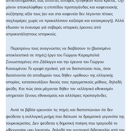
αντιεπιστημονικές έως ύποπτες απόψεις ηττήθηκαν κατά κράτος. Όχι
μόνον αποκαλύφθηκε η επιπέδου προπαγάνδας και καφενειακής
συζήτησης αξία τους (αν και στα καφενεία δεν λέγονται τέτοιες
σαχλαμάρες χωρίς να προκαλέσουν καζούρα και κατακραυγή). Αλλά
έδωσαν το έναυσμα γιά σοβαρές ιστορικές έρευνες από
απροκατάληπτους ιστορικούς.
Παροτρύνω τους αναγνώστες να διαβάσουν το (βασισμένο
αποκλειστικά σε πηγές) έργο του Γιώργου Καραμπελιά
Συνωστισμένες στο Ζάλλογγο
και την έρευνα του Γιώργου
Κεκαυμένου
Το κρυφό σχολειό
, γιά να διαπιστώσει πώς, όσοι
διατείνονται ότι αποδομούν τους δήθεν «μύθους» της ελληνικής
ιστορίας, κατασκευάζουν δικούς τους πραγματικούς μύθους, δηλαδή
ψεύδη. Και πώς όσοι μάχονται δήθεν τον «ελληνικό εθνικισμό»
υπηρετούν ξένους εθνικισμούς και αλλότριες προπαγάνδες.
Αυτά τα βιβλία ερευνούν τις πηγές και διαπιστώνουν ότι δεν
ψεύδεται η συλλογική μνήμη που διέσωσε τα δραματικά γεγονότα της
τουρκοκρατίας. Δεν ψεύδεται η δημοτική ποίηση που τραγουδά το
«Φεγγαράκι μου λαμπρό», δηλαδή την νυχτερινή διδασκαλία από τον