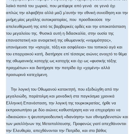
λαϊκό παπά του χωριού, που μετέφερε από γενιά σε γενιά όχι
απλώς την αλφαβήτα αλλά μαζί μ’αυτήν την εθνική συνείδηση και την
μνήμη μίας μεγάλης αυτοκρατορίας, που προσδοκούσε την
απελευθέρωσή της από τις βαρβαρικές ορδές και την αποκατάσταση
του μεγαλείου της. Φυσικά αυτή η διδασκαλία, στην ουσία της
επαναστατική και αναιρετική της οθωμανικής «νομιμότητας»,
υπονόμευσε την «ησυχία, τάξη και ασφάλεια» του τοπικού αγά και
του επαρχιακού κατή, διατήρησε επί τέσσερις αιώνες ανοιχτό το θέμα
της οθωμανικής κατοχής ως κατοχής και όχι ως «φυσικής τάξης
πραγμάτων» και διατήρησε την πατρίδα όχι «χαμένη» αλλά
προσωρινά κατεχόμενη.
Την λογική του Οθωμανού κατακτητή, που εξεδιώχθη από την
μεγαλειώδη, παράτολμη και μοναδική στα παγκόσμια χρονικά
Ελληνική Επανάσταση, την λογική της τουρκοκρατίας, ήρθε να
εκπροσωπήσει με δύο αιώνες καθυστέρηση και να επιχειρήσει να
«δικαιώσει» η ψευτοπροοδευτική «διανόηση» των εθνομηδενιστών και
των μισελλήνων της Μεταπολίτευσης. Προφανώς γιατί απεχθάνονται
την Ελευθερία, απεχθάνονται την Πατρίδα, και στο βάθος