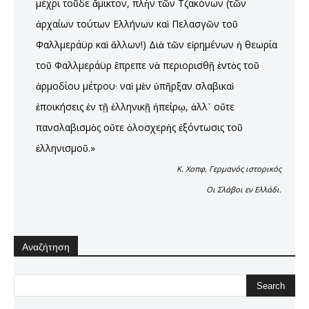
μέχρι τοῦδε ἄμικτον, πλὴν τῶν Τζακόνων (τῶν
ἀρχαίων τούτων Ελλήνων καὶ Πελασγῶν τοῦ
Φαλλμεράϋρ καὶ ἄλλων!) Διὰ τῶν εἰρημένων ἡ θεωρία
τοῦ Φαλλμεράϋρ ἔπρεπε νὰ περιορισθῇ ἐντὸς τοῦ
ἁρμοδίου μέτρου· ναὶ μὲν ὑπῆρξαν σλαβικαὶ
ἐποικήσεις ἐν τῇ ἑλληνικῇ ἠπείρῳ, ἀλλ᾽ οὔτε
πανσλαβισμὸς οὔτε ὁλοσχερὴς ἐξόντωσις τοῦ
ἑλληνισμοῦ.»
Κ. Χοπφ, Γερμανός ιστορικός
Οι Σλάβοι εν Ελλάδι.
Αναζήτηση