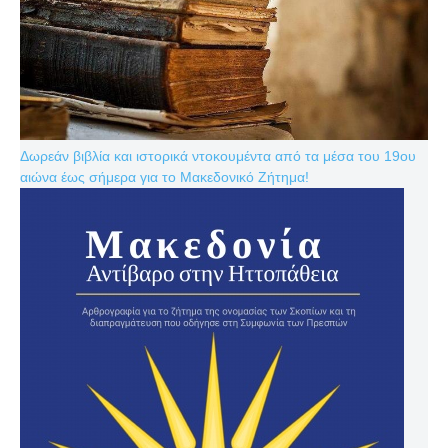
Δωρεάν βιβλία και ιστορικά ντοκουμέντα από τα μέσα του 19ου
αιώνα έως σήμερα για το Μακεδονικό Ζήτημα!