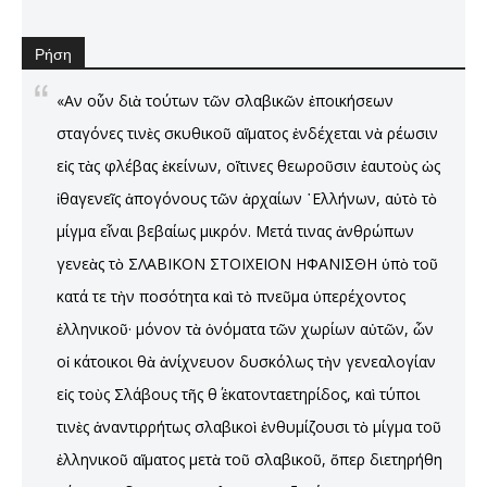
Ρήση
«Αν οὖν διὰ τούτων τῶν σλαβικῶν ἐποικήσεων
σταγόνες τινὲς σκυθικοῦ αἵματος ἐνδέχεται νὰ ρέωσιν
εἰς τὰς φλέβας ἐκείνων, οἵτινες θεωροῦσιν ἑαυτοὺς ὡς
ἰθαγενεῖς ἀπογόνους τῶν ἀρχαίων ῾Ελλήνων, αὐτὸ τὸ
μίγμα εἶναι βεβαίως μικρόν. Μετά τινας ἀνθρώπων
γενεὰς τὸ ΣΛΑΒΙΚΟΝ ΣΤΟΙΧΕΙΟΝ ΗΦΑΝΙΣΘΗ ὑπὸ τοῦ
κατά τε τὴν ποσότητα καὶ τὸ πνεῦμα ὑπερέχοντος
ἑλληνικοῦ· μόνον τὰ ὀνόματα τῶν χωρίων αὐτῶν, ὧν
οἱ κάτοικοι θὰ ἀνίχνευον δυσκόλως τὴν γενεαλογίαν
εἰς τοὺς Σλάβους τῆς θ΄ ἑκατονταετηρίδος, καὶ τύποι
τινὲς ἀναντιρρήτως σλαβικοὶ ἐνθυμίζουσι τὸ μίγμα τοῦ
ἑλληνικοῦ αἵματος μετὰ τοῦ σλαβικοῦ, ὅπερ διετηρήθη