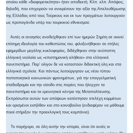
οποίου κάθε «διαφορετικότητα» ήταν αποδεκτή. Κλπ. κλπ. Απόψεις,
δηλαδή, που επιχειρούν να αναιρέσουν την αξία της Απελευθέρωσης
της Ελλάδας από τους Τούρκους και εκ των πραγμάτων λειτουργούν
ως προπαγάνδα υπέρ του τουρκικού εθνικισμού.
Αυτές οι ανοησίες αναδείχθηκαν επί των ημερών Σημίτη σε οιονεί
επίσημη ιδεολογία του καθεστώτος του, φιλοξενήθηκαν σε στήλες
εφημερίδων μεγάλης κυκλοφορίας, διδάχθηκαν στην ανύποπτη
ελληνική νεολαία ως «επιστημονική αλήθεια» στα ελληνικά
πανεπιστήμια. Παρ’ ολίγον δε να καταστούν διδακτική ύλη και στα
ελληνικά σχολεία. Και πάντως λειτούργησαν ως νέου τύπου
πιστοποιητικά κοινωνικών φρονημάτων, γιά την επαγγελματική
σταδιοδρομία και την είσοδο στις παρέες που ήλεγχαν τα
πανεπιστήμια και τα ερευνητικά κέντρα της Μεταπολίτευσης.
Εκπρόσωποι αυτών των απόψεων κατέστησαν στελέχη κομμάτων
και ορισμένοι εισήλθαν και στο κοινοβούλιο (ενδιαφέρον να μάθουμε
ποιοί στήριξαν την προεκλογική τους καμπάνια).
Το παρήγορο, σε όλη αυτήν την ιστορία, είναι ότι αυτές οι