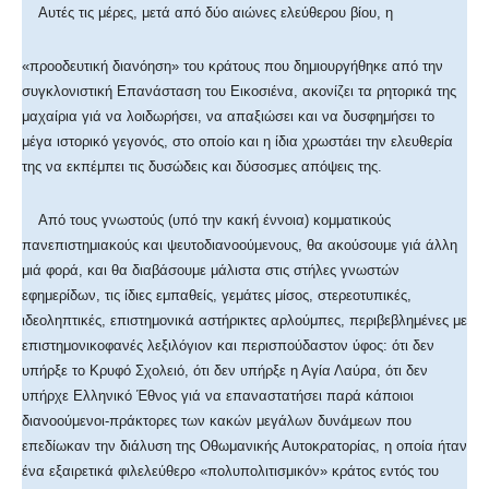
Αυτές τις μέρες, μετά από δύο αιώνες ελεύθερου βίου, η
«προοδευτική διανόηση» του κράτους που δημιουργήθηκε από την
συγκλονιστική Επανάσταση του Εικοσιένα, ακονίζει τα ρητορικά της
μαχαίρια γιά να λοιδωρήσει, να απαξιώσει και να δυσφημήσει το
μέγα ιστορικό γεγονός, στο οποίο και η ίδια χρωστάει την ελευθερία
της να εκπέμπει τις δυσώδεις και δύσοσμες απόψεις της.
Από τους γνωστούς (υπό την κακή έννοια) κομματικούς
πανεπιστημιακούς και ψευτοδιανοούμενους, θα ακούσουμε γιά άλλη
μιά φορά, και θα διαβάσουμε μάλιστα στις στήλες γνωστών
εφημερίδων, τις ίδιες εμπαθείς, γεμάτες μίσος, στερεοτυπικές,
ιδεοληπτικές, επιστημονικά αστήρικτες αρλούμπες, περιβεβλημένες με
επιστημονικοφανές λεξιλόγιον και περισπούδαστον ύφος: ότι δεν
υπήρξε το Κρυφό Σχολειό, ότι δεν υπήρξε η Αγία Λαύρα, ότι δεν
υπήρχε Ελληνικό Έθνος γιά να επαναστατήσει παρά κάποιοι
διανοούμενοι-πράκτορες των κακών μεγάλων δυνάμεων που
επεδίωκαν την διάλυση της Οθωμανικής Αυτοκρατορίας, η οποία ήταν
ένα εξαιρετικά φιλελεύθερο «πολυπολιτισμικόν» κράτος εντός του