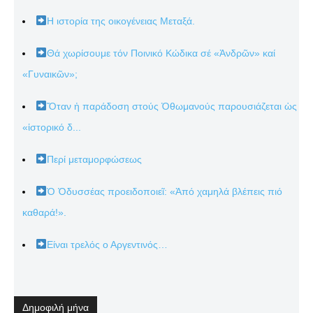
Η ιστορία της οικογένειας Μεταξά.
Θά χωρίσουμε τόν Ποινικό Κώδικα σέ «Ἀνδρῶν» καί
«Γυναικῶν»;
Ὅταν ἡ παράδοση στούς Ὀθωμανούς παρουσιάζεται ὡς
«ἱστορικό δ...
Περί μεταμορφώσεως
Ὁ Ὀδυσσέας προειδοποιεῖ: «Ἀπό χαμηλά βλέπεις πιό
καθαρά!».
Είναι τρελός ο Αργεντινός…
Δημοφιλή μήνα