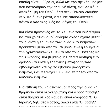
επειδή είναι… Εβραίοι, αλλά ως προφητικές μορφές
που κατανόησαν την αληθινή πίστη, ενώ σε κάθε
αποκάλυψη του Θεού μέσα στην Παλαιά Διαθήκη
(π.χ. καιόμενη βάτο), για εμάς αποκαλύπτεται
πάντα ο άσαρκος Υιός και Λόγος του Θεού.
Και είναι προφανές ότι τα κείμενα του ιουδαϊσμού
και του χριστιανισμού ουδεμία σχέση έχουν μεταξύ
τους, διότι η ερμηνεία των ιουδαϊκών κειμένων
προκύπτει μέσα από το Ταλμούδ, ενώ η ερμηνεία
των χριστιανικών κειμένων από τους Πατέρες και
τις Συνόδους. Και βεβαίως, η Παλαιά Διαθήκη των
ορθοδόξων είναι η ελληνική μετάφραση των
εβδομήκοντα και όχι το εβραϊκό μασοριτικό
κείμενο, ενώ περιέχει 10 βιβλία επιπλέον από τα
ιουδαϊκά κείμενα.
Η αντίθεση του Χριστιανισμού προς την ιουδαϊκή
θρησκεία είναι ολοκληρωτική και ο όρος “Ισραήλ”
είναι θρησκευτικός και δεν είναι αναφορά “ΣΤΟ
Ισραήλ”, δηλ. στο κράτος, αλλά είναι “Ο Ισραήλ”,