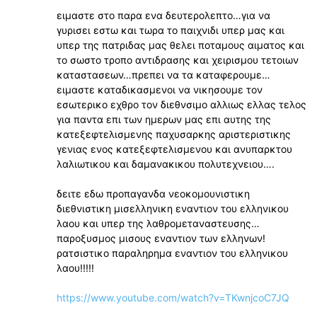
ειμαστε στο παρα ενα δευτερολεπτο…για να
γυρισει εστω και τωρα το παιχνιδι υπερ μας και
υπερ της πατριδας μας θελει ποταμους αιματος και
το σωστο τροπο αντιδρασης και χειρισμου τετοιων
καταστασεων…πρεπει να τα καταφερουμε…
ειμαστε καταδικασμενοι να νικησουμε τον
εσωτερικο εχθρο τον διεθνσιμο αλλιως ελλας τελος
για παντα επι των ημερων μας επι αυτης της
κατεξεφτελισμενης παχυσαρκης αριστεριστικης
γενιας ενος κατεξεφτελισμενου και ανυπαρκτου
λαλιωτικου και δαμανακικου πολυτεχνειου….
δειτε εδω προπαγανδα νεοκομουνιστικη
διεθνιστικη μισελληνικη εναντιον του ελληνικου
λαου και υπερ της λαθρομεταναστευσης…
παροξυσμος μισους εναντιον των ελληνων!
ρατσιστικο παραληρημα εναντιον του ελληνικου
λαου!!!!!
https://www.youtube.com/watch?v=TKwnjcoC7JQ