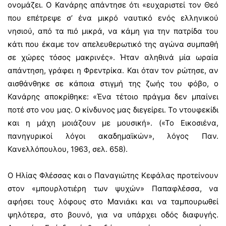
ονομάζει. Ο Κανάρης απάντησε ότι «ευχαριστεί τον Θεό
που επέτρεψε σ’ ένα μικρό ναυτικό ενός ελληνικού
νησιού, από τα πιό μικρά, να κάμη για την πατρίδα του
κάτι που έκαμε τον απελευθερωτικό της αγώνα συμπαθή
σε χώρες τόσος μακρινές». Ήταν αληθινά μία ωραία
απάντηση, γράφει η Φρεντρίκα. Και όταν τον ρώτησε, αν
αισθάνθηκε σε κάποια στιγμή της ζωής του φόβο, ο
Κανάρης αποκρίθηκε: «Ένα τέτοιο πράγμα δεν μπαίνει
ποτέ στο νου μας. Ο κίνδυνος μας διεγείρει. Το ντουφεκίδι
και η μάχη μοιάζουν με μουσική». («Το Εικοσιένα,
πανηγυρικοί λόγοι ακαδημαϊκών», λόγος Παν.
Κανελλόπουλου, 1963, σελ. 658).
Ο Ηλίας Φλέσσας και ο Παναγιώτης Κεφάλας προτείνουν
στον «μπουρλοτιέρη των ψυχών» Παπαφλέσσα, να
αφήσει τους λόφους στο Μανιάκι και να ταμπουρωθεί
ψηλότερα, στο βουνό, για να υπάρχει οδός διαφυγής.