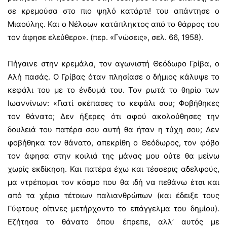
σε κρεμούσα στο πιο ψηλό κατάρτι! του απάντησε ο
Μιαούλης. Και ο Νέλσων κατάπληκτος από το θάρρος του
τον άφησε ελεύθερο». (περ. «Γνώσεις», σελ. 66, 1958).
Πήγαινε στην κρεμάλα, τον αγωνιστή Θεόδωρο Γρίβα, ο
Αλή πασάς. Ο Γρίβας όταν πλησίασε ο δήμιος κάλυψε το
κεφάλι του με το ένδυμά του. Τον ρωτά το θηρίο των
Ιωαννίνων: «Γιατί σκέπασες το κεφάλι σου; Φοβήθηκες
τον θάνατο; Δεν ήξερες ότι αφού ακολούθησες την
δουλειά του πατέρα σου αυτή θα ήταν η τύχη σου; Δεν
φοβήθηκα τον θάνατο, απεκρίθη ο Θεόδωρος, τον φόβο
τον άφησα στην κοιλιά της μάνας μου ούτε θα μείνω
χωρίς εκδίκηση. Και πατέρα έχω και τέσσερις αδελφούς,
μα ντρέπομαι τον κόσμο που θα ιδή να πεθάνω έτσι και
από τα χέρια τέτοιων παλιανθρώπων (και έδειξε τους
Γύφτους οίτινες μετήρχοντο το επάγγελμα του δημίου).
Εζήτησα το θάνατο όπου έπρεπε, αλλ’ αυτός με