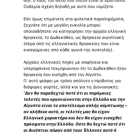
δηλ. ο λαός του Θεού που πλέον είναι οι Χριστιανοί.
Ουδεμία σχέση δηλαδή με αυτό που νομίζετε.
Εάν όμως επιμένετε στα φυλετικά παραληρήματα,
ξεχνάτε ότι με μεγάλη ευκολία μπορεί
οποιοσδήποτε να κατηγορήσει την αρχαία ελληνική
θρησκεία, το Δωδεκάθεο, ως θρησκεία αιγυπτιακή
(πέρα από τις ελληνιστικές θρησκείες που είναι
εισαγώμενες από κάθε γωνιά της ανατολής).
Αρχαίες ελληνικές πηγές με σαφήνεια και
υπερηφάνεια τεκμηριώνουν ότι το Δωδεκάθεο ήταν
θρησκεία που εισήχθη από την Αίγυπτο.
Γι’ αυτό γράφει με τρόπο απόλυτο ο Ηρόδοτος για
διάφορες γιορτές, αλλά και για τις Διονυσιακές:
“
Δεν θα παραδεχτώ ποτέ ότι οι παρόμοιες
τελετές που οργανώνονται στην Ελλάδα και την
Αίγυπτο είναι το αποτέλεσμα απλής σύμπτωσης –
αν αλήθευε αυτό, οι τελετές μας θα είχαν
Ελληνικό χαρακτήρα και δεν θα είχαν εισαχθεί
πρόσφατα στην Ελλάδα. Ούτε θα δεχτώ ποτέ ότι
οι Αιγύπτιοι πήραν από τους Έλληνες αυτό ή