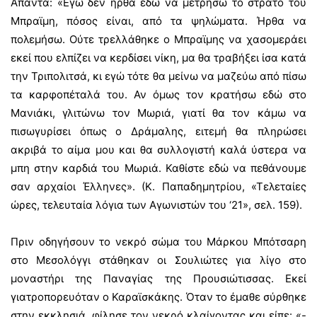
Απαντά: «Εγώ δεν ήρθα εδώ να μετρήσω το στρατό του
Μπραϊμη, πόσος είναι, από τα ψηλώματα. Ήρθα να
πολεμήσω. Ούτε τρελλάθηκε ο Μπραϊμης να χασομεράει
εκεί που ελπίζει να κερδίσει νίκη, μα θα τραβήξει ίσα κατά
την Τριπολιτσά, κι εγώ τότε θα μείνω να μαζεύω από πίσω
τα καρφοπέταλά του. Αν όμως τον κρατήσω εδώ στο
Μανιάκι, γλιτώνω τον Μωριά, γιατί θα τον κάμω να
πισωγυρίσει όπως ο Δράμαλης, ειτεμή θα πληρώσει
ακριβά το αίμα μου και θα συλλογιστή καλά ύστερα να
μπη στην καρδιά του Μωριά. Καθίστε εδώ να πεθάνουμε
σαν αρχαίοι Έλληνες». (Κ. Παπαδημητρίου, «Τελεταίες
ώρες, τελευταία λόγια των Αγωνιστών του ‘21», σελ. 159).
Πριν οδηγήσουν το νεκρό σώμα του Μάρκου Μπότσαρη
στο Μεσολόγγι στάθηκαν οι Σουλιώτες για λίγο στο
μοναστήρι της Παναγίας της Προυσιώτισσας. Εκεί
γιατροπορευόταν ο Καραϊσκάκης. Όταν το έμαθε σύρθηκε
στην εκκλησιά, φίλησε τον νεκρό κλαίγοντας και είπε: «-