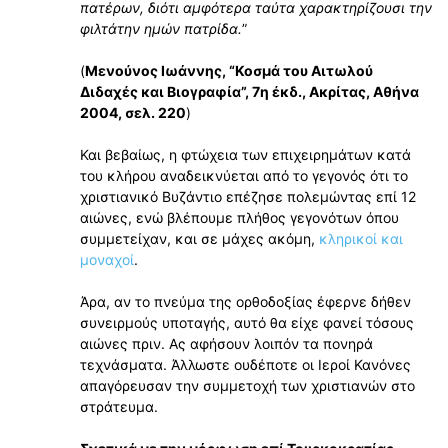
πατέρων, διότι αμφότερα ταύτα χαρακτηρίζουσι την
φιλτάτην ημών πατρίδα.
”
(
Μενούνος Ιωάννης, “Κοσμά του Αιτωλού
Διδαχές και Βιογραφία”, 7η έκδ., Ακρίτας, Αθήνα
2004, σελ. 220
)
Και βεβαίως, η φτώχεια των επιχειρημάτων κατά
του κλήρου αναδεικνύεται από το γεγονός ότι το
χριστιανικό Βυζάντιο επέζησε πολεμώντας επί 12
αιώνες, ενώ βλέπουμε πλήθος γεγονότων όπου
συμμετείχαν, και σε μάχες ακόμη,
κληρικοί και
μοναχοί
.
Άρα, αν το πνεύμα της ορθοδοξίας έφερνε δήθεν
συνειρμούς υποταγής, αυτό θα είχε φανεί τόσους
αιώνες πριν. Ας αφήσουν λοιπόν τα πονηρά
τεχνάσματα. Άλλωστε ουδέποτε οι Ιεροί Κανόνες
απαγόρευσαν την συμμετοχή των χριστιανών στο
στράτευμα.