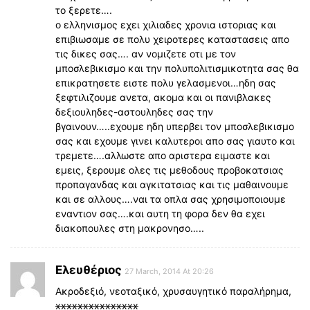
το ξερετε….
ο ελληνισμος εχει χιλιαδες χρονια ιστοριας και
επιβιωσαμε σε πολυ χειροτερες καταστασεις απο
τις δικες σας…. αν νομιζετε οτι με τον
μποσλεβικισμο και την πολυπολιτισμικοτητα σας θα
επικρατησετε ειστε πολυ γελασμενοι…ηδη σας
ξεφτιλιζουμε ανετα, ακομα και οι πανιβλακες
δεξιουληδες-αστουληδες σας την
βγαινουν…..εχουμε ηδη υπερβει τον μποσλεβικισμο
σας και εχουμε γινει καλυτεροι απο σας γιαυτο και
τρεμετε….αλλωστε απο αριστερα ειμαστε και
εμεις, ξερουμε ολες τις μεθοδους προβοκατσιας
προπαγανδας και αγκιτατσιας και τις μαθαινουμε
και σε αλλους….ναι τα οπλα σας χρησιμοποιουμε
εναντιον σας….και αυτη τη φορα δεν θα εχει
διακοπουλες στη μακρονησο…..
Ελευθέριος
27 March, 2014 At 20:26
Ακροδεξιό, νεοταξικό, χρυσαυγητικό παραλήρημα,
xxxxxxxxxxxxxxx