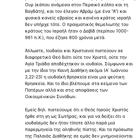
Ουρ (κάπου ανάμεσα στον Περσικό κόλπο και τη
Βαγδάτη), και τον έλεγαν Αβράμ (με ένα “Α”) και
φυσικά κανείς εβραίος και κανένα κράτος ισραήλ
δεν υπήρχε τότε. Ο πραγματικός θεμελιωτής του
κράτους του Ισραήλ ήταν ο Δαβίδ (περίπου 1000-
961 π.Χ.), που έζησε 800 χρόνια μετά.
Άλλωστε, Ιουδαίοι και Χριστιανοί πιστεύουν σε
διαφορετικό Θεό διότι ούτε τον Χριστό, ούτε την
Αγία Τριάδα αποδέχτηκαν οι ιουδαίοι. Σύμφωνα και
με την ίδια την Καινή Διαθήκη ακόμα (Α΄ Ιωάννου
2,22-23) η ιουδαϊκή θρησκεία είναι μια ψεύτικη
θρησκεία. Και το ίδιο βλέπουμε στα κείμενα των
Πατέρων αλλά και στις αποφάσεις των
Οικουμενικών Συνόδων.
Εμείς δηλ. πιστεύουμε ότι ο Θεός Ιησούς Χριστός
ήρθε στη γη ως Σωτήρας, και για να δείξει ότι ο
ιουδαϊσμός δεν ήταν τίποτε άλλο παρά μια
παρερμηνεία της αληθινής πίστης. Και τα πρόσωπα
της Παλαιάς Διαθήκης σε εμάς δεν μνημονεύονται