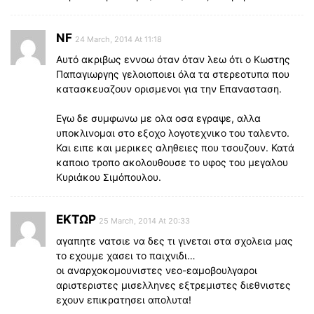
NF
24 March, 2014 At 11:18
Αυτό ακριβως εννοω όταν όταν λεω ότι ο Κωστης
Παπαγιωργης γελοιοποιει όλα τα στερεοτυπα που
κατασκευαζουν ορισμενοι για την Επανασταση.
Εγω δε συμφωνω με ολα οσα εγραψε, αλλα
υποκλινομαι στο εξοχο λογοτεχνικο του ταλεντο.
Και ειπε και μερικες αληθειες που τσουζουν. Κατά
καποιο τροπο ακολουθουσε το υφος του μεγαλου
Κυριάκου Σιμόπουλου.
ΕΚΤΩΡ
25 March, 2014 At 20:33
αγαπητε νατσιε να δες τι γινεται στα σχολεια μας
το εχουμε χασει το παιχνιδι…
οι αναρχοκομουνιστες νεο-εαμοβουλγαροι
αριστεριστες μισελληνες εξτρεμιστες διεθνιστες
εχουν επικρατησει απολυτα!