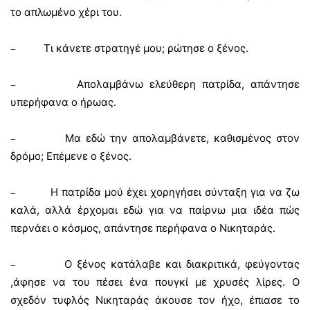
το απλωμένο χέρι του.
Τι κάνετε στρατηγέ μου; ρώτησε ο ξένος.
–
Απολαμβάνω ελεύθερη πατρίδα, απάντησε
–
υπερήφανα ο ήρωας.
Μα εδώ την απολαμβάνετε, καθισμένος στον
–
δρόμο; Επέμενε ο ξένος.
Η πατρίδα μού έχει χορηγήσει σύνταξη για να ζω
–
καλά, αλλά έρχομαι εδώ για να παίρνω μια ιδέα πώς
περνάει ο κόσμος, απάντησε περήφανα ο Νικηταράς.
Ο ξένος κατάλαβε και διακριτικά, φεύγοντας
–
,άφησε να του πέσει ένα πουγκί με χρυσές λίρες. Ο
σχεδόν τυφλός Νικηταράς άκουσε τον ήχο, έπιασε το