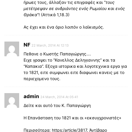
ήρωες τους, άλλαξαν τις επιγραφές και “
τους
μετέτρεψαν σε ανδριάντες ενός Ρωμαίου και ενός
Θράκα
“! (Αττικά 1,18.3)
Ας έχει και ένα όριο λοιπόν ο λαϊκισμός.
NF
22 March, 2014 At 12:13
Πεθανε ο Κωστής Παπαγιώργης….
Ειχε γραψει το “Κανελλος Δεληγιαννης” και τα
“Καπακια”. Εξοχα ιστορικα και λογοτεχνικα εργα για
το 1821, ειτε συμφωνει ειτε διαφωνει κανεις με το
περιεχομενο τους.
admin
24 March, 2014 At 05:41
Δείτε και αυτό του Κ. Παπαγιώργη
Η Επανάσταση του 1821 και οι «εκσυγχρονιστές»
Περισσότερα: https:/article/3817, Ἀντίβαρο