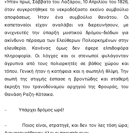
«Ήταν πρωί, Σάββατο του Λαζάρου, 10 Απριλίου του 1826,
όταν συγκροτήθηκε το νεκροδόξαστο εκείνο συμβούλιο
αποφάσεως. Ήταν ένα συμβούλιο θανάτου. Οι
καπεταναίοι είχαν αναλάβει να διερευνήσουν, με
ανιχνευτές την ύπαρξη μυστικού δρόμου-διόδων για
ακίνδυνο πέρασμα των Ελεύθερων Πολιορκημένων στην
ελευθερία. Κανένας όμως δεν έφερε ελπιδοφόρα
πληροφορία. Οι λόγχες και οι στενωποί φυλάγονταν
άγρυπνα από τους πολιορκητές σε βάθος χώρου και
τόπου. Γενική ήταν η κατήφεια και η σιωπηλή θλίψη. Την
σιωπή της στιγμής έσπασε η βροντώδης και σταθερή
έκρηξη του τρανοδύναμου αρχηγού της Φρουράς, του
Θανάση Ραζη-Κότσικα.
Υπάρχει δρόμος ωρέ!
–
Ποιος είναι, στρατηγέ, και δεν τον λες τόση ώρα;
–
Διαμαρτυρήθηκαν όλοι οι παριστάμενοι.