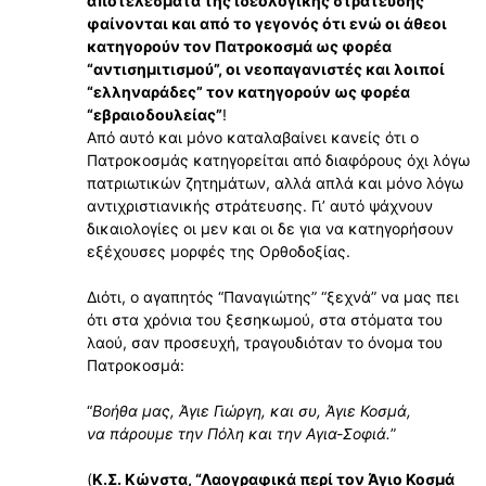
αποτελέσματα της ιδεολογικής στράτευσης
φαίνονται και από το γεγονός ότι ενώ οι άθεοι
κατηγορούν τον Πατροκοσμά ως φορέα
“αντισημιτισμού”, οι νεοπαγανιστές και λοιποί
“ελληναράδες” τον κατηγορούν ως φορέα
“εβραιοδουλείας”
!
Από αυτό και μόνο καταλαβαίνει κανείς ότι ο
Πατροκοσμάς κατηγορείται από διαφόρους όχι λόγω
πατριωτικών ζητημάτων, αλλά απλά και μόνο λόγω
αντιχριστιανικής στράτευσης. Γι’ αυτό ψάχνουν
δικαιολογίες οι μεν και οι δε για να κατηγορήσουν
εξέχουσες μορφές της Ορθοδοξίας.
Διότι, ο αγαπητός “Παναγιώτης” “ξεχνά” να μας πει
ότι στα χρόνια του ξεσηκωμού, στα στόματα του
λαού, σαν προσευχή, τραγουδιόταν το όνομα του
Πατροκοσμά:
“
Βοήθα μας, Άγιε Γιώργη, και συ, Άγιε Κοσμά,
να πάρουμε την Πόλη και την Αγια-Σοφιά.
”
(
Κ.Σ. Κώνστα, “Λαογραφικά περί τον Άγιο Κοσμά