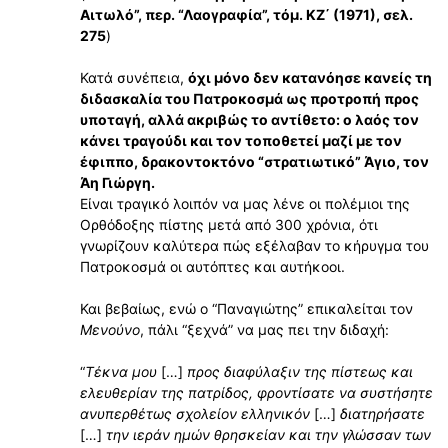
Αιτωλό”, περ. “Λαογραφία”, τόμ. ΚΖ΄ (1971), σελ.
275
)
Κατά συνέπεια,
όχι μόνο δεν κατανόησε κανείς τη
διδασκαλία του Πατροκοσμά ως προτροπή προς
υποταγή, αλλά ακριβώς το αντίθετο: ο λαός τον
κάνει τραγούδι και τον τοποθετεί μαζί με τον
έφιππο, δρακοντοκτόνο “στρατιωτικό” Άγιο, τον
Άη Γιώργη.
Είναι τραγικό λοιπόν να μας λένε οι πολέμιοι της
Ορθόδοξης πίστης μετά από 300 χρόνια, ότι
γνωρίζουν καλύτερα πώς εξέλαβαν το κήρυγμα του
Πατροκοσμά οι αυτόπτες και αυτήκοοι.
Και βεβαίως, ενώ ο “Παναγιώτης” επικαλείται τον
Μενούνο
, πάλι “ξεχνά” να μας πει την διδαχή:
“
Τέκνα μου
[…]
προς διαφύλαξιν της πίστεως και
ελευθερίαν της πατρίδος, φροντίσατε να συστήσητε
ανυπερθέτως σχολείον ελληνικόν
[…]
διατηρήσατε
[…]
την ιεράν ημών θρησκείαν και την γλώσσαν των