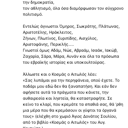
την δημοκρατία,
τον αθλητισμό, όλα όσα διαμόρφωσαν τον σύγχρονο
πολιτισμό.
Εντελώς άγνωστοι Όμηρος, Σωκράτης, Πλάτωνας,
Αριστοτέλης, Ηράκλειτος,
Ζήνων, Πλωτίνος, Ευριπίδης, Αισχύλος,
Αριστοφάνης, Περικλής…..
Γνωστοί όμως Αδάμ, Νώε, Αβραάμ, Ισαάκ, Ιακώβ,
Ζαχαρία, Σάρα, Μάρα, Αυνάν και όλα τα πρόσωπα
του εβραϊκής ιστορίας και υποκουλτούρας.
Άλλωστε και ο Κοσμάς ο Αιτωλός λέει:
«Σας λυπάμαι για την περηφάνεια, οπού έχετε. Το
ποδάρι μου εδώ δεν θα ξαναπατήση. Και εάν δεν
αφήσετε αυτά τα πράγματα που κάνετε, την
αυθαιρεσία και ληστεία, θα καταστραφήτε. Σε
κείνο το κλαρί, που κρεμάτε τα σπαθιά σας, θά ‘ρθη
μια μέρα που θα κρεμάσουν οι γύφτοι τα όργανά
τους» (ελέχθη στο χωριό Άγιος Δονάτος Σουλίου,
από το βιβλίο «Κοσμάς ο Αιτωλός» του Αυγ.