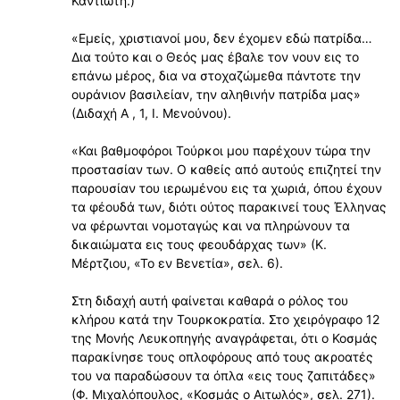
Καντιώτη.)
«Εμείς, χριστιανοί μου, δεν έχομεν εδώ πατρίδα…
Δια τούτο και ο Θεός μας έβαλε τον νουν εις το
επάνω μέρος, δια να στοχαζώμεθα πάντοτε την
ουράνιον βασιλείαν, την αληθινήν πατρίδα μας»
(Διδαχή Α , 1, Ι. Μενούνου).
«Και βαθμοφόροι Τούρκοι μου παρέχουν τώρα την
προστασίαν των. Ο καθείς από αυτούς επιζητεί την
παρουσίαν του ιερωμένου εις τα χωριά, όπου έχουν
τα φέουδά των, διότι ούτος παρακινεί τους Έλληνας
να φέρωνται νομοταγώς και να πληρώνουν τα
δικαιώματα εις τους φεουδάρχας των» (Κ.
Μέρτζιου, «Το εν Βενετία», σελ. 6).
Στη διδαχή αυτή φαίνεται καθαρά ο ρόλος του
κλήρου κατά την Τουρκοκρατία. Στο χειρόγραφο 12
της Μονής Λευκοπηγής αναγράφεται, ότι ο Κοσμάς
παρακίνησε τους οπλοφόρους από τους ακροατές
του να παραδώσουν τα όπλα «εις τους ζαπιτάδες»
(Φ. Μιχαλόπουλος, «Κοσμάς ο Αιτωλός», σελ. 271).