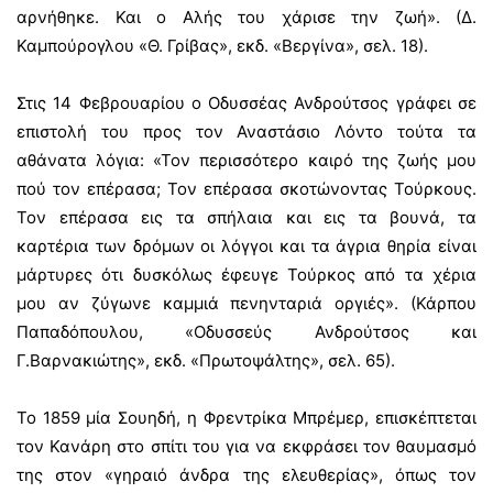
αρνήθηκε. Και ο Αλής του χάρισε την ζωή». (Δ.
Καμπούρογλου «Θ. Γρίβας», εκδ. «Βεργίνα», σελ. 18).
Στις 14 Φεβρουαρίου ο Οδυσσέας Ανδρούτσος γράφει σε
επιστολή του προς τον Αναστάσιο Λόντο τούτα τα
αθάνατα λόγια: «Τον περισσότερο καιρό της ζωής μου
πού τον επέρασα; Τον επέρασα σκοτώνοντας Τούρκους.
Τον επέρασα εις τα σπήλαια και εις τα βουνά, τα
καρτέρια των δρόμων οι λόγγοι και τα άγρια θηρία είναι
μάρτυρες ότι δυσκόλως έφευγε Τούρκος από τα χέρια
μου αν ζύγωνε καμμιά πενηνταριά οργιές». (Κάρπου
Παπαδόπουλου, «Οδυσσεύς Ανδρούτσος και
Γ.Βαρνακιώτης», εκδ. «Πρωτοψάλτης», σελ. 65).
Το 1859 μία Σουηδή, η Φρεντρίκα Μπρέμερ, επισκέπτεται
τον Κανάρη στο σπίτι του για να εκφράσει τον θαυμασμό
της στον «γηραιό άνδρα της ελευθερίας», όπως τον