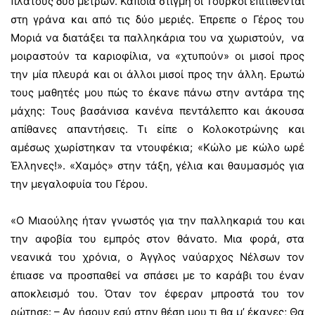
πλάτους δύο μέτρων. Κάποια στιγμή οι Τούρκοι επιτίθενται
στη γράνα και από τις δύο μεριές. Έπρεπε ο Γέρος του
Μοριά να διατάξει τα παλληκάρια του να χωριστούν, να
μοιραστούν τα καριοφίλια, να «χτυπούν» οι μισοί προς
την μία πλευρά και οι άλλοι μισοί προς την άλλη. Ερωτώ
τους μαθητές μου πώς το έκανε πάνω στην αντάρα της
μάχης: Τους βασάνισα κανένα πεντάλεπτο και άκουσα
απίθανες απαντήσεις. Τι είπε ο Κολοκοτρώνης και
αμέσως χωρίστηκαν τα ντουφέκια; «Κώλο με κώλο ωρέ
Έλληνες!». «Χαμός» στην τάξη, γέλια και θαυμασμός για
την μεγαλοφυία του Γέρου.
«Ο Μιαούλης ήταν γνωστός για την παλληκαριά του και
την αφοβία του εμπρός στον θάνατο. Μια φορά, στα
νεανικά του χρόνια, ο Άγγλος ναύαρχος Νέλσων τον
έπιασε να προσπαθεί να σπάσει με το καράβι του έναν
αποκλεισμό του. Όταν τον έφεραν μπροστά του τον
ρώτησε: – Αν ήσουν εσύ στην θέση μου τι θα μ’ έκανες; Θα