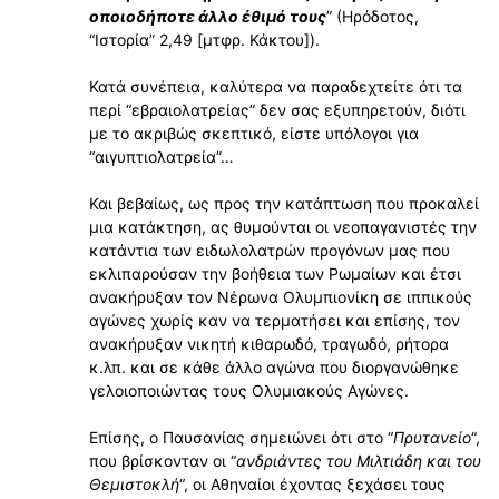
οποιοδήποτε άλλο έθιμό τους
” (Ηρόδοτος,
“Ιστορία” 2,49 [μτφρ. Κάκτου]).
Κατά συνέπεια, καλύτερα να παραδεχτείτε ότι τα
περί “εβραιολατρείας” δεν σας εξυπηρετούν, διότι
με το ακριβώς σκεπτικό, είστε υπόλογοι για
“αιγυπτιολατρεία”…
Και βεβαίως, ως προς την κατάπτωση που προκαλεί
μια κατάκτηση, ας θυμούνται οι νεοπαγανιστές την
κατάντια των ειδωλολατρών προγόνων μας που
εκλιπαρούσαν την βοήθεια των Ρωμαίων και έτσι
ανακήρυξαν τον Νέρωνα Ολυμπιονίκη σε ιππικούς
αγώνες χωρίς καν να τερματήσει και επίσης, τον
ανακήρυξαν νικητή κιθαρωδό, τραγωδό, ρήτορα
κ.λπ. και σε κάθε άλλο αγώνα που διοργανώθηκε
γελοιοποιώντας τους Ολυμιακούς Αγώνες.
Επίσης, ο Παυσανίας σημειώνει ότι στο “
Πρυτανείο
“,
που βρίσκονταν οι “
ανδριάντες του Μιλτιάδη και του
Θεμιστοκλή
“, οι Αθηναίοι έχοντας ξεχάσει τους