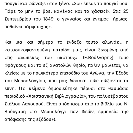
πουγκί και φώναξε στον ξένο: «Σου έπεσε το πουγκί σου.
Πάρε το μην το βρει κανένας και το χάσεις!». Στις 25
Σεπτεμβρίου του 1849, ο γενναίος και έντιμος ήρωας,
πεθαίνει πάμφτωχος».
Και μια και σήμερα το ένδοξο τούτο αλωνάκι, η
κατασυκοφαντημένη πατρίδα μας, είναι ζωσμένη από
«τις αλώπεκες του σκότους» (Ε.Βούλγαρης) τους
Φράγκους και το εξ ανατολών θηρίο, πάλιν μαίνεται, να
κλείσω με το ηρωικότερο επεισόδιο του Αγώνα, την Έξοδο
του Μεσσολογγίου, που μας διδάσκει πώς σώζονται τα
έθνη. (Το κείμενο δημοσιεύτηκε πέρυσι στο θαυμάσιο
περιοδικό «Χριστιανική Βιβλιογραφία», του πολυσέβαστου
Στέλιου Λαγουρού. Είναι απόσπασμα από το βιβλίο του Ν.
Βούλγαρη «Το Μεσσολόγγι των Ιδεών, ερμηνεία της
απόφασης της εξόδου»).