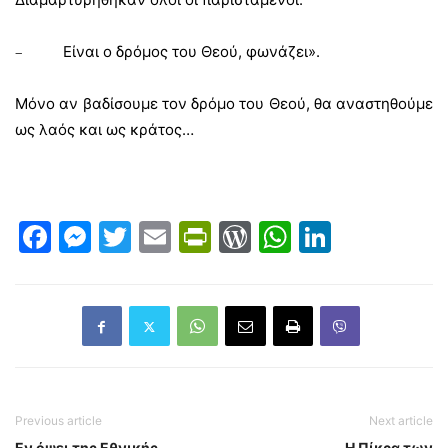
Είναι ο δρόμος του Θεού, φωνάζει».
–
Μόνο αν βαδίσουμε τον δρόμο του Θεού, θα αναστηθούμε
ως λαός και ως κράτος…
Facebook
Messenger
Twitter
Email
PrintFriendly
WordPress
WhatsAp
LinkedI
Previous article
Next article
Εν όψει της Εθνικής
Η Πίκρα των