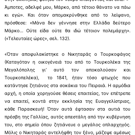
Άμποτες, αδελφέ μου, Μάρκο, από τέτοιο θάνατο να πάω
κι εγώ». Και όταν απομακρύνθηκε από το λείψανο,
πρόσθεσε: «Μάνα δεν γέννησε στην Ελλάδα δεύτερο
Μάρκο… Ούτε είδα ούτε θα ιδώ τέτοιον πολεμάρχη».
(«Τελευταίες ώρες», σελ. 132).
«Όταν αποφυλακίστηκε ο Νικηταράς ο Τουρκοφάγος
(Καταγόταν η οικογένειά του από το Τουρκολέκα της
Μεγαλόπολης γι’ αυτό τον αποκαλούσαν και
Τουρκοπελέκα), το 1841, ήταν τόσο φτωχός που
κατάντησε ζητιάνος στα σοκάκια του Πειραιά. Η αρμόδια
αρχή, η οποία χορηγούσε θέσεις επαιτείας, τον επέτρεπε
να επαιτεί, κοντά στην εκκλησία της Ευαγγελίστριας,
κάθε Παρασκευή! Όταν αυτά έφτασαν στα αυτιά του
πρέσβη της Γαλλίας, αυτός απεστάλη από την κυβέρνηση
του, στο σημείο όπου ζητιάνευε ο μεγάλος οπλαρχηγός.
Μόλις ο Νικηταράς αντελήφθη τον ξένο, μάζεψε αμέσως