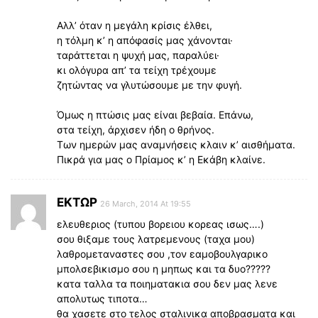
Αλλ’ όταν η μεγάλη κρίσις έλθει,
η τόλμη κ’ η απόφασίς μας χάνονται·
ταράττεται η ψυχή μας, παραλύει·
κι ολόγυρα απ’ τα τείχη τρέχουμε
ζητώντας να γλυτώσουμε με την φυγή.
Όμως η πτώσις μας είναι βεβαία. Επάνω,
στα τείχη, άρχισεν ήδη ο θρήνος.
Των ημερών μας αναμνήσεις κλαιν κ’ αισθήματα.
Πικρά για μας ο Πρίαμος κ’ η Εκάβη κλαίνε.
ΕΚΤΩΡ
26 March, 2014 At 19:55
ελευθεριος (τυπου βορειου κορεας ισως….)
σου θιξαμε τους λατρεμενους (ταχα μου)
λαθρομεταναστες σου ,τον εαμοβουλγαρικο
μπολσεβικισμο σου η μηπως και τα δυο?????
κατα ταλλα τα ποιηματακια σου δεν μας λενε
απολυτως τιποτα…
θα χασετε στο τελος σταλινικα αποβρασματα και