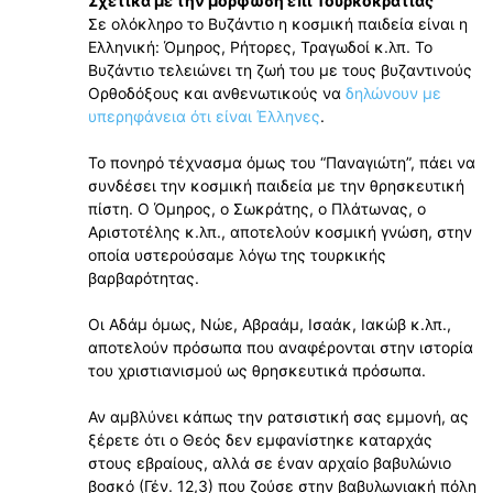
Σχετικά με την μόρφωση επί Τουρκοκρατίας
Σε ολόκληρο το Βυζάντιο η κοσμική παιδεία είναι η
Ελληνική: Όμηρος, Ρήτορες, Τραγωδοί κ.λπ. Το
Βυζάντιο τελειώνει τη ζωή του με τους βυζαντινούς
Ορθοδόξους και ανθενωτικούς να
δηλώνουν με
υπερηφάνεια ότι είναι Έλληνες
.
Το πονηρό τέχνασμα όμως του “Παναγιώτη”, πάει να
συνδέσει την κοσμική παιδεία με την θρησκευτική
πίστη. Ο Όμηρος, ο Σωκράτης, ο Πλάτωνας, ο
Αριστοτέλης κ.λπ., αποτελούν κοσμική γνώση, στην
οποία υστερούσαμε λόγω της τουρκικής
βαρβαρότητας.
Οι Αδάμ όμως, Νώε, Αβραάμ, Ισαάκ, Ιακώβ κ.λπ.,
αποτελούν πρόσωπα που αναφέρονται στην ιστορία
του χριστιανισμού ως θρησκευτικά πρόσωπα.
Αν αμβλύνει κάπως την ρατσιστική σας εμμονή, ας
ξέρετε ότι ο Θεός δεν εμφανίστηκε καταρχάς
στους εβραίους, αλλά σε έναν αρχαίο βαβυλώνιο
βοσκό (Γέν. 12,3) που ζούσε στην βαβυλωνιακή πόλη