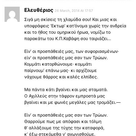
Ελευθέριος
26 March, 2014 At 17:57
Σιγά μη σκίσεις τη χλαμύδα σου! Και μιας και
υποφράφεις ‘Εκτωρ’ κατ’όνομα χωρίς την ανδρεία
και το ήθος του ομηρικού ήρωα, νομίζω το
παρακάτω του Κ.Π.Καβάφη σου ταιριάζει…
Είν’ οι προσπάθειές μας, των συφοριασμένων·
είν’ οι προσπάθειές μας σαν των Τρώων.
Κομμάτι κατορθώνουμε· κομμάτι
παίρνουμ’ επάνω μας· κι αρχίζουμε
νάχουμε θάρρος και καλές ελπίδες.
Μα πάντα κάτι βγαίνει και μας σταματά.
Ο Αχιλλεύς στην τάφρον εμπροστά μας
βγαίνει και με φωνές μεγάλες μας τρομάζει.—
Είν’ οι προσπάθειές μας σαν των Τρώων.
Θαρρούμε πως με απόφασι και τόλμη
θ’ αλλάξουμε της τύχης την καταφορά,
κ’ έξω στεκόμεθα ν’ αγωνισθούμε.