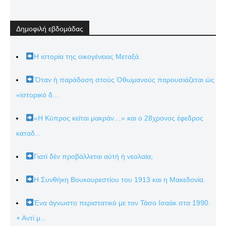
Δημοφιλή εβδομάδας
Η ιστορία της οικογένειας Μεταξά.
Ὅταν ἡ παράδοση στούς Ὀθωμανούς παρουσιάζεται ὡς
«ἱστορικό δ...
«Η Κύπρος κείται μακράν…» και ο 28χρονος έφεδρος
καταδ...
Γιατί δέν προβάλλεται αὐτή ἡ νεολαία;
Η Συνθήκη Βουκουρεστίου του 1913 και η Μακεδονία.
Ένα άγνωστο περιστατικό με τον Τάσο Ισαάκ στα 1990.
+ Αντί μ...