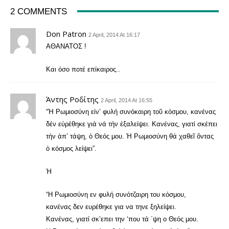
2 COMMENTS
Don Patron
2 April, 2014 At 16:17
ΑΘΑΝΑΤΟΣ !
Και όσο ποτέ επίκαιρος..
Άντης Ροδίτης
2 April, 2014 At 16:55
“Ἡ Ρωμιοσύνη εἰν’ φυλή συνόκαιρη τοῦ κόσμου, κανένας
δέν εὑρέθηκε γιά νά τήν ἐξαλείψει. Κανένας, γιατί σκέπει
τήν ἀπ’ τάψη, ὁ Θεός μου. Ἡ Ρωμιοσύνη θά χαθεῖ ὄντας
ὁ κόσμος λείψει”.
Ή
“Η Ρωμιοσύνη εν φυλή συνότζαιρη του κόσμου,
κανένας δεν ευρέθηκε για να τηνε ξηλείψει.
Κανένας, γιατί σκ’επει την ‘που τά ΄ψη ο Θεός μου.