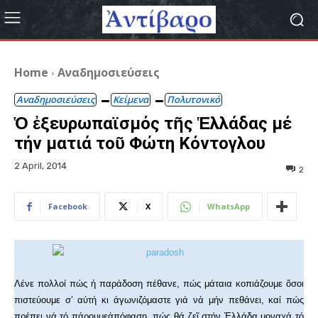
Home
Αναδημοσιεύσεις
Αναδημοσιεύσεις
Κείμενα
Πολυτονικό
Ὁ ἐξευρωπαϊσμός τῆς Ἑλλάδας μέ
τήν ματιά τοῦ Φώτη Κόντογλου
2 April, 2014
2
Facebook
X
WhatsApp
Λένε πολλοί πώς ἡ παράδοση πέθανε, πώς μάταια κοπιάζουμε ὅσοι
πιστεύουμε σ’ αὐτή κι ἀγωνιζόμαστε γιά νά μήν πεθάνει, καί πώς
πρέπει νά τό πάρουμεἀπόφαση, πώς θά ζεῖ στήν Ἑλλάδα μοναχά τό