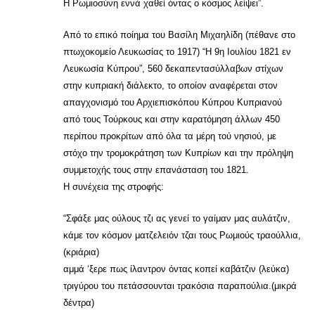
Η Ρωμιοσύνη εννά χαθεί όντας ο κόσμος λείψει”.
Από το επικό ποίημα του Βασίλη Μιχαηλίδη (πέθανε στο
πτωχοκομείο Λευκωσίας το 1917) “Η 9η Ιουλίου 1821 εν
Λευκωσία Κύπρου”, 560 δεκαπεντασύλλαβων στίχων
στην κυπριακή διάλεκτο, το οποίον αναφέρεται στον
απαγχονισμό του Αρχιεπισκόπου Κύπρου Κυπριανού
από τους Τούρκους και στην καρατόμηση άλλων 450
περίπου προκρίτων από όλα τα μέρη τού νησιού, με
στόχο την τρομοκράτηση των Κυπρίων και την πρόληψη
συμμετοχής τους στην επανάσταση του 1821.
Η συνέχεια της στροφής:
“Σφάξε μας ούλους τζι ας γενεί το γαίμαν μας αυλάτζιν,
κάμε τον κόσμον ματζελειόν τζαι τους Ρωμιούς τραούλλια,
(κριάρια)
αμμά ‘ξερε πως ίλαντρον όντας κοπεί καβάτζιν (λεύκα)
τριγύρου του πετάσσουνται τρακόσια παραπούλια.(μικρά
δέντρα)