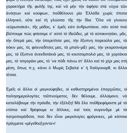
χαρακτήρα τῆς φυλῆς της, καί νά μήν τήν ἀφήσει στά νύχια τῶν
ἀνόητων καί κούφιων, ποῦθέλουνε μία Ἑλλάδα χωρίς τίποτα
ἑλληνικό, οὔτε καί τή γλώσσα τῆς τήν ἴδια. Ὅλα νά γίνουνε
«εὐρωπαϊκά», τῆς μόδας, κ’ ἐμεῖς κάτι ἀνθρωπάκια, σάν αὐτά πού
βλέπουμε πώς φτάσαμε σ’ αὐτό τό ἰδεῶδες, μέ τό αὐτοκινητάκι, μᾶς,
τήν ὄπερά μας, τήν ὀπερετίτσα μας, τήν ἔξυπνη παρεούλα μας, τά
σόκιν μας, τίς φιλεναδίτσες μας, τά μπαίν-μίξτ μας, τήν γκαρσονιέρα
μας, τά ἔξυπνα ἀνεκδοτάκιά μας, τό κουτσομπολιό μας, τά χαρτάκια
μας, τό τσιγαράκι μας, τό ‘να πόδι πάνω στ’ ἄλλο καί τό χέρι μας στή
μέση, ὅπως π.χ. κάνει ὁ Μωρίς Σεβαλιέ κ’ ἡ Χαίϋγουορθ, κι ἄλλα
τέτοια.
Ἐμεῖς οἱ ἄλλοι οἱ μαγκούφηδες, οἱ καθυστηρημένοι ἐπαρχιῶτες, οἱ
παληοημερολογίτες τοῦπνεύματος, δέν θέλουμε, ἀλλοίμονο, νά
καταλάβουμε τήν πρόοδο, τήν ἐξέλιξη! Μά ἔλα ποῦθρεφόμαστε μέ τά
ντόπια καί θρέφουμε κι ἄλλους, καί τούς συγκινᾶμε μέ τά
πατροπαράδοτα, πού δέν εἶναι μικρολογίες φράγκικες, μά κάποια
πράγματα «μέγεθοςἔχοντα»!