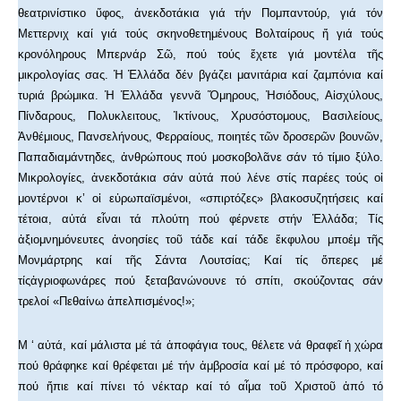
θεατρινίστικο ὕφος, ἀνεκδοτάκια γιά τήν Πομπαντούρ, γιά τόν
Μεττερνιχ καί γιά τούς σκηνοθετημένους Βολταίρους ἤ γιά τούς
κρονόληρους Μπερνάρ Σῶ, πού τούς ἔχετε γιά μοντέλα τῆς
μικρολογίας σας. Ἡ Ἑλλάδα δέν βγάζει μανιτάρια καί ζαμπόνια καί
τυριά βρώμικα. Ἡ Ἑλλάδα γεννᾶ Ὅμηρους, Ἠσιόδους, Αἰσχύλους,
Πίνδαρους, Πολυκλειτους, Ἰκτίνους, Χρυσόστομους, Βασιλείους,
Ἀνθέμιους, Πανσελήνους, Φερραίους, ποιητές τῶν δροσερῶν βουνῶν,
Παπαδιαμάντηδες, ἀνθρώπους πού μοσκοβολᾶνε σάν τό τίμιο ξύλο.
Μικρολογίες, ἀνεκδοτάκια σάν αὐτά πού λένε στίς παρέες τούς οἱ
μοντέρνοι κ’ οἱ εὐρωπαϊσμένοι, «σπιρτόζες» βλακοσυζητήσεις καί
τέτοια, αὐτά εἶναι τά πλούτη πού φέρνετε στήν Ἑλλάδα; Τίς
ἀξιομνημόνευτες ἀνοησίες τοῦ τάδε καί τάδε ἔκφυλου μποέμ τῆς
Μονμάρτρης καί τῆς Σάντα Λουτσίας; Καί τίς ὄπερες μέ
τίςἀγριοφωνάρες πού ξεταβανώνουνε τό σπίτι, σκούζοντας σάν
τρελοί «Πεθαίνω ἀπελπισμένος!»;
Μ ‘ αὐτά, καί μάλιστα μέ τά ἀποφάγια τους, θέλετε νά θραφεῖ ἡ χώρα
πού θράφηκε καί θρέφεται μέ τήν ἀμβροσία καί μέ τό πρόσφορο, καί
πού ἤπιε καί πίνει τό νέκταρ καί τό αἷμα τοῦ Χριστοῦ ἀπό τό