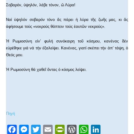
Σοβαρόν, ὑψηλόν, λάβε τόνον, ὤ Λύρα!
Ναί ὑψηλόν σοβαρόν τόνο ἄς πάρει ἡ λύρα τῆς ζωῆς μας, κι ἄς
ἀφήσουμε τούς «νεκρούς θάπτειν τούς ἑαυτῶν νεκρούς».
Ἡ Ρωμιοσύνη εἰν’ φυλή συνόκαιρη τοῦ κόσμου, κανένας δέν
εὑρέθηκε γιά νά τήν ἐξαλείψει. Κανένας, γιατί σκέπει τήν ἀπ’ τάψη, ὁ
Θεός μου.
Ἡ Ρωμιοσύνη θά χαθεῖ ὄντας ὁ κόσμος λείψει.
Πηγή
F
M
T
E
Pr
W
W
Li