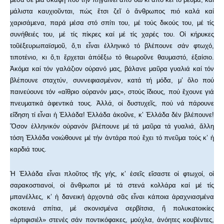
μάλιστα καυχιοῦνται, πώς ἔτσι ζεῖ ὁ ἄνθρωπος πιό καλά καί
χαρισάμενα, παρά μέσα στό σπίτι του, μέ τούς δικούς του, μέ τίς
συνήθειές του, μέ τίς πίκρες καί μέ τίς χαρές του. Οἱ κήρυκες
τοῦἐξευρωπαϊσμοῦ, ὅ,τι εἶναι ἑλληνικό τό βλέπουνε σάν φτωχό,
τιποτένιο, κι ὅ,τι ἔρχεται ἀπόἔξω τό θεωροῦνε θαυμαστό, ἐξαίσιο.
Ἀκόμα καί τόν γαλάζιον οὐρανό μας, βάλανε μαῦρα γυαλιά καί τόν
βλέπουνε σταχτύν, συννεφιασμένον, κατά τή μόδα, μ’ ὅλο πού
παινεύουνε τόν «αἴθριο οὐρανόν μας», στούς ἴδιους, πού ἔχουνε γιά
πνευματικά ἀφεντικά τους. Ἀλλά, οἱ δυστυχεῖς, πού νά πάρουνε
εἴδηση τί εἶναι ἡ Ἑλλάδα! Ἑλλάδα ἀκοῦνε, κ’ Ἑλλάδα δέν βλέπουνε!
Ὅσον ἑλληνικόν οὐρανόν βλέπουνε μέ τά μαῦρα τά γυαλιά, ἄλλη
τόση Ἑλλάδα νοιώθουνε μέ τήν ἀντάρα πού ἔχει τό πνεῦμα τούς κ’ ἡ
καρδιά τους.
Ἡ Ἑλλάδα εἶναι πλοῦτος τῆς γής, κ’ ἐσεῖς εἴσαστε οἱ φτωχοί, οἱ
σαρακοστιανοί, οἱ ἄνθρωποι μέ τά στενά κολλάρα καί μέ τίς
μπανέλλες, κ’ ἡ δανεική ἀρχοντιά σᾶς εἶναι κάποια ἀραχνιασμένα
σκοτεινά σπίτια, μέ σκονισμένα σερβίτσια, ἤ πολυκατοικίες
«ἀρτιφισιέλ» στενές σάν ποντικόφακες, μούχλα, ἀνόητες κουβέντες,