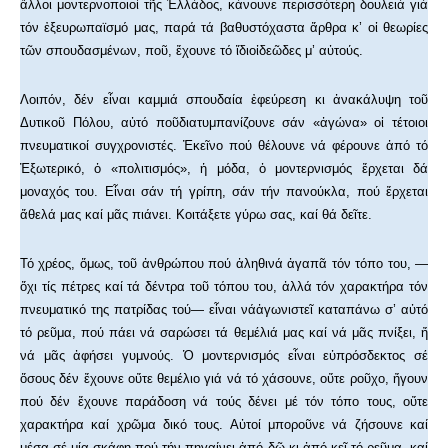
ἄλλοι μοντερνοποιοί τῆς Ἑλλάδος, κάνουνε περισσότερη δουλειά γιά
τόν ἐξευρωπαϊσμό μας, παρά τά βαθυστόχαστα ἄρθρα κ’ οἱ θεωρίες
τῶν σπουδασμένων, ποῦ, ἔχουνε τό ἴδιοἰδεῶδες μ’ αὐτούς.
Λοιπόν, δέν εἶναι καμμιά σπουδαία ἐφεύρεση κι ἀνακάλυψη τοῦ
Δυτικοῦ Πόλου, αὐτό ποῦδιατυμπανίζουνε σάν «ἀγώνα» οἱ τέτοιοι
πνευματικοί συγχρονιστές. Ἐκεῖνο πού θέλουνε νά φέρουνε ἀπό τό
Ἐξωτερικό, ὁ «πολιτισμός», ἡ μόδα, ὁ μοντερνισμός ἔρχεται δά
μοναχός του. Εἶναι σάν τή γρίπη, σάν τήν πανούκλα, πού ἔρχεται
ἄθελά μας καί μᾶς πιάνει. Κοιτάξετε γύρω σας, καί θά δεῖτε.
Τό χρέος, ὅμως, τοῦ ἀνθρώπου πού ἀληθινά ἀγαπᾶ τόν τόπο του, —
ὄχι τίς πέτρες καί τά δέντρα τοῦ τόπου του, ἀλλά τόν χαρακτήρα τόν
πνευματικό της πατρίδας τού— εἶναι νάἀγωνιστεῖ καταπάνω σ’ αὐτό
τό ρεῦμα, πού πάει νά σαρώσει τά θεμέλιά μας καί νά μᾶς πνίξει, ἤ
νά μᾶς ἀφήσει γυμνούς. Ὁ μοντερνισμός εἶναι εὐπρόσδεκτος σέ
ὅσους δέν ἔχουνε οὔτε θεμέλιο γιά νά τό χάσουνε, οὔτε ροῦχο, ἤγουν
πού δέν ἔχουνε παράδοση νά τούς δένει μέ τόν τόπο τους, οὔτε
χαρακτήρα καί χρῶμα δικό τους. Αὐτοί μποροῦνε νά ζήσουνε καί
μέσα σέ μία σκάφη πού τήν πηγαίνει ἀπό δῶ κι ἀπό κεῖ τό ρεῦμα, καί