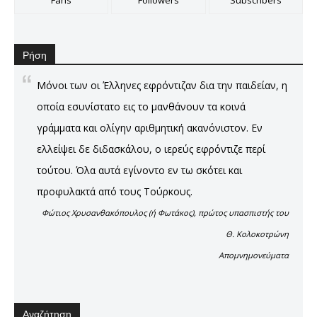
Ρήση
Μόνοι των οι Έλληνες εφρόντιζαν δια την παιδείαν, η
οποία εσυνίστατο εις το μανθάνουν τα κοινά
γράμματα και ολίγην αριθμητική ακανόνιστον. Εν
ελλείψει δε διδασκάλου, ο ιερεύς εφρόντιζε περί
τούτου. Όλα αυτά εγίνοντο εν τω σκότει και
προφυλακτά από τους Τούρκους.
Φώτιος Χρυσανθακόπουλος (ή Φωτάκος), πρώτος υπασπιστής του
Θ. Κολοκοτρώνη
Απομνημονεύματα
Αναζήτηση