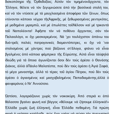
δισκοπότηρο τῆς Ὀρθοδοξίας; Αὐτόν τόν τιμημένονἄρχοντα, τόν
Ἕλληνα, θέλετε νά τόν ξεγυμνώσετε ἀπό τήν βασιλικιά στολή του,
καί νά τόν ντύσετε μέ τά μουχλιασμένα ἀποφόρια τῶν ξένων, ὅπως
ντύνονται κάποιοι νέγροι τῆςἈφρικῆς, μέ ξεθωριασμένες ρεντιγκότες,
μέ μαδημένα μιραμπῶ, καί μέ ἐπωλέττες τοῦΝέλσον καί μέ τρικαντά
τοῦ Ναπολέοντα! Ἀφῆστε τόν νά πεθάνει ἄρχοντας, σάν τόν
Παλαιολόγο, κι ὄχι μασκαρεμένος. Νά ‘χει τουλάχιστον ἀπάνω του
δυό-τρεῖς παλιές πατρογονικές διαμαντόπετρες, κι ὄχι νά ‘ναι
στολισμένος μέ χάντρες πού βάζουνε στ’ἄλογα, φτάνει νά εἶναι
βγαλμένες ἀπό κάποια φάμπρικα τῆς Εὐρώπης. Αὐτά εἶναι τάὑψηλά
ἰδεώδη γιά τά ὅποια ἀγωνίζονται ὅσοι δέν τούς ἀρέσει ὁ Θανάσης
Διάκος, ἀλλά ὁΠάολο Μαλατέστα, πού δέν τούς ἀρέσει ἡ Ἁγιά Σοφιά,
τό μέγα μοναστήρι, ἀλλά τό τέρας τοῦ ἁγίου Πέτρου, πού δέν τούς
ἀρέσει ὁ ἁγιασμένος καί μοσχοβολημένος Παπαδιαμάντης,ἀλλά ὁ
φανφαρόνος ὁ Ντ’ Ἀννούτσιο.
Ὡστόσο, λογαριάζουνε χωρίς τόν νοικοκύρη. Ἀπό στεριά κι ἀπό
θάλασσα βγαίνει φωνή καί βόγγος «θέλουμε νά ζήσουμε ἑλληνικά!»
Ἑλλάδα χωρίς ζωή ἑλληνική, εἶναι Ἑλλάδα πεθαμένη. Γιά πρώτη
φορά ἡ νεότητα κατάλαβε, πώς ἔχει χρέος νά σώσει τόν πνευματικό