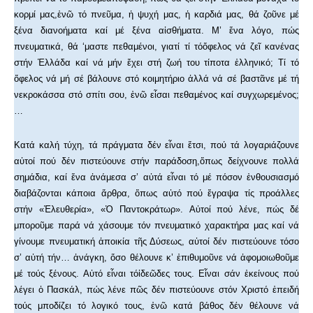
κορμί μας,ἐνῶ τό πνεῦμα, ἡ ψυχή μας, ἡ καρδιά μας, θά ζοῦνε μέ
ξένα διανοήματα καί μέ ξένα αἰσθήματα. Μ’ ἕνα λόγο, πώς
πνευματικά, θά ‘μαστε πεθαμένοι, γιατί τί τόὄφελος νά ζεῖ κανένας
στήν Ἑλλάδα καί νά μήν ἔχει στή ζωή του τίποτα ἑλληνικό; Τί τό
ὄφελος νά μή σέ βάλουνε στό κοιμητήριο ἀλλά νά σέ βαστᾶνε μέ τή
νεκροκάσσα στό σπίτι σου, ἐνῶ εἶσαι πεθαμένος καί συγχωρεμένος;
…
Κατά καλή τύχη, τά πράγματα δέν εἶναι ἔτσι, πού τά λογαριάζουνε
αὐτοί πού δέν πιστεύουνε στήν παράδοση,ὅπως δείχνουνε πολλά
σημάδια, καί ἕνα ἀνάμεσα σ’ αὐτά εἶναι τό μέ πόσον ἐνθουσιασμό
διαβάζονται κάποια ἄρθρα, ὅπως αὐτό πού ἔγραψα τίς προάλλες
στήν «Ἐλευθερία», «Ὁ Παντοκράτωρ». Αὐτοί πού λένε, πώς δέ
μποροῦμε παρά νά χάσουμε τόν πνευματικό χαρακτήρα μας καί νά
γίνουμε πνευματική ἀποικία τῆς Δύσεως, αὐτοί δέν πιστεύουνε τόσο
σ’ αὐτή τήν…
ἀνάγκη, ὅσο θέλουνε κ’ ἐπιθυμοῦνε νά ἀφομοιωθοῦμε
μέ τούς ξένους. Αὐτό εἶναι τόἰδεῶδες τους. Εἶναι σάν ἐκείνους πού
λέγει ὁ Πασκάλ, πώς λένε πῶς δέν πιστεύουνε στόν Χριστό ἐπειδή
τούς μποδίζει τό λογικό τους, ἐνῶ κατά βάθος δέν θέλουνε νά