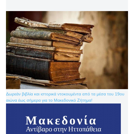
Δωρεάν βιβλία και ιστορικά ντοκουμέντα από τα μέσα του 19ου
αιώνα έως σήμερα για το Μακεδονικό Ζήτημα!