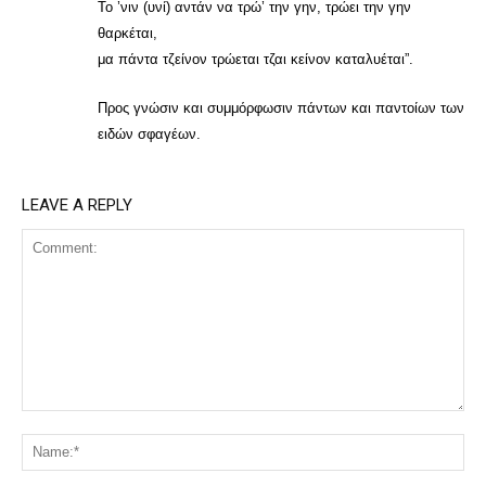
Το ’νιν (υνί) αντάν να τρώ’ την γην, τρώει την γην
θαρκέται,
μα πάντα τζείνον τρώεται τζαι κείνον καταλυέται”.
Προς γνώσιν και συμμόρφωσιν πάντων και παντοίων των
ειδών σφαγέων.
LEAVE A REPLY
Comment:
Na