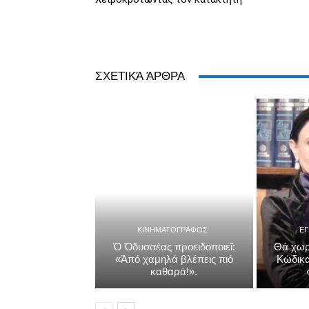
ΣΧΕΤΙΚΆ ΆΡΘΡΑ
ΚΙΝΗΜΑΤΟΓΡΆΦΟΣ
Ε
Ὁ Ὀδυσσέας προειδοποιεῖ:
Θά χωρ
«Ἀπό χαμηλά βλέπεις πιό
Κώδικα
καθαρά!».