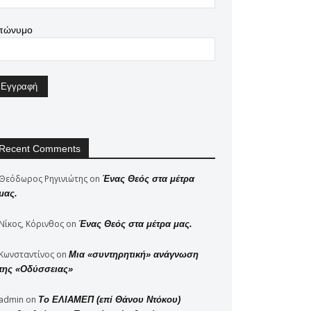
πώνυμο
Recent Comments
Θεόδωρος Ρηγινιώτης
on
Ένας Θεός στα μέτρα
μας.
Νίκος, Κόρινθος
on
Ένας Θεός στα μέτρα μας.
Κωνσταντίνος
on
Μια «συντηρητική» ανάγνωση
της «Οδύσσειας»
admin
on
Το ΕΛΙΑΜΕΠ (επί Θάνου Ντόκου)