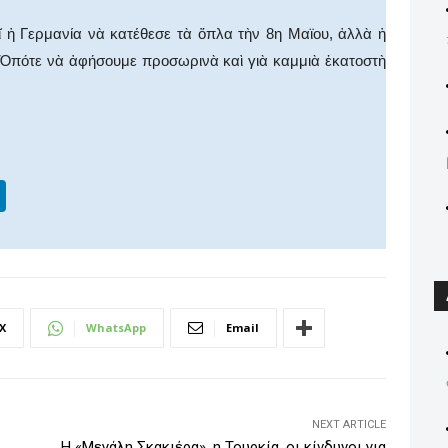
ῖ ἡ Γερμανία νὰ κατέθεσε τὰ ὄπλα τὴν 8η Μαϊου, ἀλλὰ ἡ
. Ὁπότε νὰ ἀφήσουμε προσωρινὰ καὶ γιὰ καμμιὰ ἑκατοστὴ
Li
n
k
e
dI
X
WhatsApp
Email
n
NEXT ARTICLE
Η «Μεγάλη Σκακιέρα», η Τουρκία, οι κίνδυνοι για