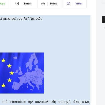
App
Email
Print
Viber
Στατιστικὴ
τοὒ ΤΕΙ Πατρῶν
 τοῦ Internetκαὶ τὴν συνακόλουθη παροχὴ, ἀκαριαίως,