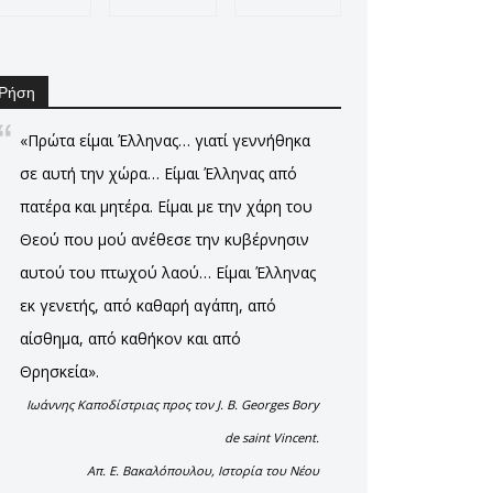
Ρήση
«Πρώτα είμαι Έλληνας… γιατί γεννήθηκα
σε αυτή την χώρα… Είμαι Έλληνας από
πατέρα και μητέρα. Είμαι με την χάρη του
Θεού που μού ανέθεσε την κυβέρνησιν
αυτού του πτωχού λαού… Είμαι Έλληνας
εκ γενετής, από καθαρή αγάπη, από
αίσθημα, από καθήκον και από
Θρησκεία».
Ιωάννης Καποδίστριας προς τον J. B. Georges Bory
de saint Vincent.
Απ. Ε. Βακαλόπουλου, Ιστορία του Νέου