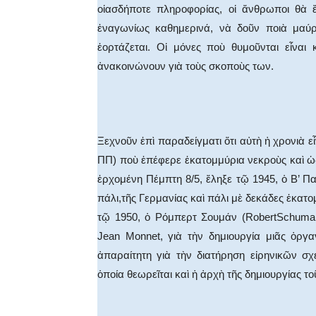
οἱασδήποτε πληροφορίας, οἱ ἄνθρωποι θὰ
ἐναγωνίως καθημερινά, νὰ δοῦν ποιὰ μαύρ
ἑορτάζεται. Οἱ μόνες ποὺ θυμοῦνται εἶναι 
ἀνακοινώνουν γιὰ τοὺς σκοποὺς των.
Ξεχνοῦν ἐπὶ παραδείγματι ὅτι αὐτὴ ἡ χρονιὰ εἶ
ΠΠ) ποὺ ἐπέφερε ἑκατομμύρια νεκροὺς καὶ ὡδ
ἐρχομένη Πέμπτη 8/5, ἔληξε τῷ 1945, ὁ Β’ 
πάλι,τῆς Γερμανίας καὶ πάλι μὲ δεκάδες ἑκατο
τῷ 1950, ὁ Ρόμπερτ Σουμάν (RobertSchuman
Jean Monnet, γιὰ τὴν δημιουργία μιᾶς ὀρ
ἀπαραίτητη γιὰ τὴν διατήρηση εἰρηνικῶν σ
ὁποία θεωρεῖται καὶ ἡ ἀρχὴ τῆς δημιουργίας