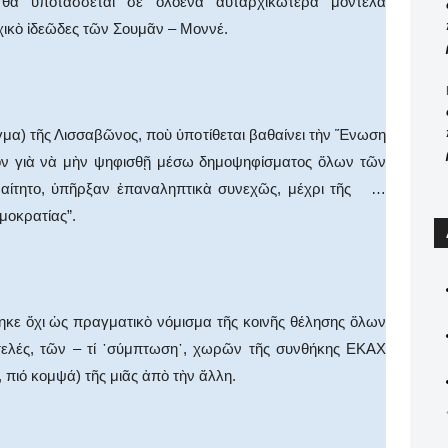
ὺ θὰ ὐποτάσσεται σὲ ὁλοένα αὐταρχικώτερα μοντέλα
ικὸ ἰδεῶδες τῶν Σουμᾶν – Μοννέ.
μα) τῆς Λισσαβῶνος, ποὺ ὑποτίθεται βαθαίνει τὴν Ἕνωση
ατὸν γιὰ νὰ μὴν ψηφισθῇ μέσω δημοψηφίσματος ὅλων τῶν
αίτητο, ὑπῆρξαν ἐπαναληπτικὰ συνεχῶς, μέχρι τῆς …
μοκρατίας”.
κε ὄχι ὡς πραγματικὸ νόμισμα τῆς κοινῆς θέλησης ὅλων
τελές, τῶν – τί ῾σύμπτωση῾, χωρῶν τῆς συνθήκης ΕΚΑΧ
 πιό κομψά) τῆς μιᾶς ἀπὸ τὴν ἄλλη.