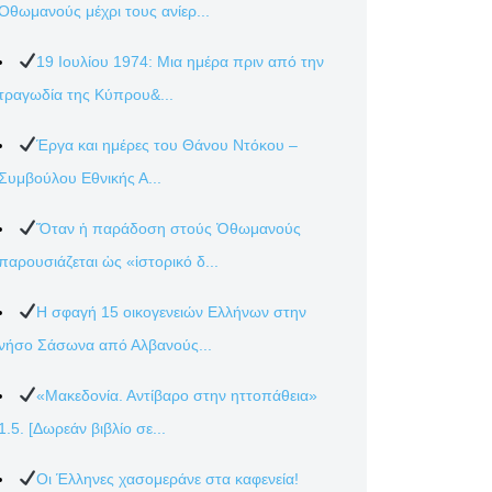
Οθωμανούς μέχρι τους ανίερ...
19 Ιουλίου 1974: Μια ημέρα πριν από την
τραγωδία της Κύπρου&...
Έργα και ημέρες του Θάνου Ντόκου –
Συμβούλου Εθνικής Α...
Ὅταν ἡ παράδοση στούς Ὀθωμανούς
παρουσιάζεται ὡς «ἱστορικό δ...
Η σφαγή 15 οικογενειών Ελλήνων στην
νήσο Σάσωνα από Αλβανούς...
«Μακεδονία. Αντίβαρο στην ηττοπάθεια»
1.5. [Δωρεάν βιβλίο σε...
Οι Έλληνες χασομεράνε στα καφενεία!