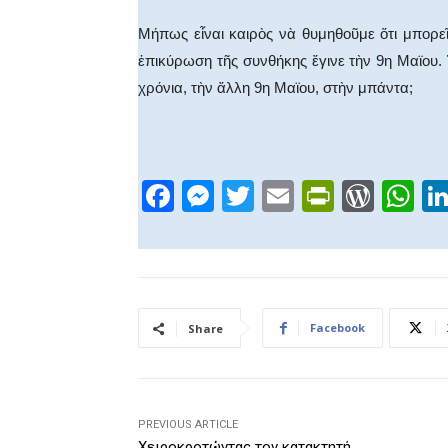
Μήπως εἶναι καιρὸς νὰ θυμηθοῦμε ὅτι μπορε
ἐπικύρωση τῆς συνθήκης ἔγινε τὴν 9η Μαϊου
χρόνια, τὴν ἄλλη 9η Μαϊου, στὴν μπάντα;
F
M
T
E
Pr
W
W
a
e
wi
m
in
or
h
c
ss
tt
ail
tF
d
at
e
e
er
ri
Pr
s
b
n
e
e
A
Facebook
Share
o
g
n
ss
p
o
er
dl
p
k
y
PREVIOUS ARTICLE
Χειροκροτώντας τον κατακτητή