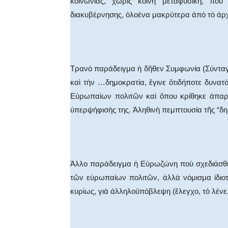
κοινωνίας, χωρὶς κοινὴ μεταφυσική, πο
διακυβέρνησης, ὁλοένα μακρύτερα ἀπὸ τὸ ἀρχ
Τρανό παράδειγμα ἡ δῆθεν Συμφωνία (Σύνταγ
καὶ τὴν …δημοκρατία, ἔγινε ὄτιδήποτε δυν
Εὐρωπαίων πολιτῶν καὶ ὄπου κρίθηκε ἀπαρ
ὐπερψήφισὴς της. Ἁληθινὴ πεμπτουσία τῆς “δη
Ἀλλο παράδειγμα ἡ Εὐρωζώνη ποὺ σχεδιάσθη
τῶν εὐρωπαίων πολιτῶν, ἀλλὰ νόμισμα ἰδιο
κυρίως, γιὰ ἀλληλοϋπόβλεψη (ἔλεγχο, τὸ λένε,