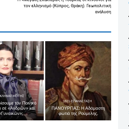
τον ελληνισμό (Κύπρος, Θράκη). Γεωπολιτική
ανάλυση
ΓΚΛΗΜΑΤΙΚΌΤΗΣ
1821-ΕΠΑΝΆΣΤΑΣΗ
ίσουμε τόν Ποινικό
 σέ «Ἀνδρῶν» καί
ΠΑΝΟΥΡΓΙΑΣ: Η Αδάμαστη
«Γυναικῶν»;
φωτιά της Ρούμελης.