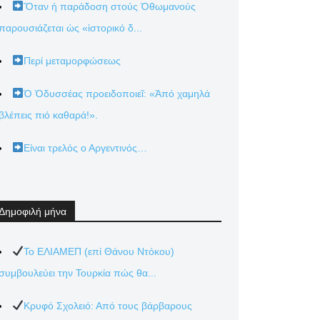
Ὅταν ἡ παράδοση στούς Ὀθωμανούς
παρουσιάζεται ὡς «ἱστορικό δ...
Περί μεταμορφώσεως
Ὁ Ὀδυσσέας προειδοποιεῖ: «Ἀπό χαμηλά
βλέπεις πιό καθαρά!».
Είναι τρελός ο Αργεντινός…
Δημοφιλή μήνα
Το ΕΛΙΑΜΕΠ (επί Θάνου Ντόκου)
συμβουλεύει την Τουρκία πώς θα...
Κρυφό Σχολειό: Από τους βάρβαρους