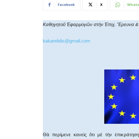
Facebook
X
Whats
Καθηγητοῦ Ἐφαρμογῶν
στὴν Ἐπιχ. Ἒρευνα & 
kakarelidis@gmail.com
Θὰ περίμενε κανεὶς ὅτι μὲ τὴν ἐπικράτηση