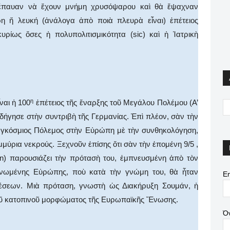
 ἔπαυαν νὰ ἔχουν μνήμη χρυσόψαρου καὶ θὰ ἔψαχναν
η ἤ λευκή (ἀνάλογα ἀπὸ ποιὰ πλευρὰ εἶναι) ἐπέτειος
κυρίως ὅσες ἡ πολυπολιτισμικότητα (sic) καὶ ἡ Ἱατρικὴ
η
ναι ἡ 100
ἐπέτειος τῆς ἔναρξης τοῦ Μεγάλου Πολέμου (Α’
ήγησε στὴν συντριβὴ τῆς Γερμανίας. Ἐπὶ πλέον, σὰν τὴν
Παγκόσμιος Πόλεμος στὴν Εὐρώπη μὲ τὴν συνθηκολόγηση,
μμύρια νεκρούς. Ξεχνοῦν ἐπίσης ὅτι σὰν τὴν ἑπομένη 9/5 ,
) παρουσιάζει τὴν πρότασὴ του, ἐμπνευσμένη ἀπὸ τὸν
γανωμένης Εὐρώπης, ποὺ κατὰ τὴν γνώμη του, θὰ ἦταν
Em
χέσεων. Μιὰ πρόταση, γνωστὴ ὡς Διακήρυξη Σουμάν, ἡ
 τοῦ κατοπινοῦ μορφώματος τῆς Ευρωπαϊκῆς Ἕνωσης.
Ό