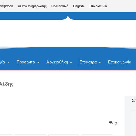
Αντίβαρου
Δελτία ενημέρωσης
Πολυτονικό
English
Επικοινωνία
φία
Πρόσωπα
Αρχειοθήκη
Επίκαιρα
Επικοινωνία
λίδης
Σ
0