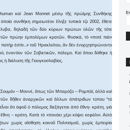
Ε
chuman καὶ Jean Monnet μέσῳ τῆς πρώϊμης Συνθήκης
ὁποία συνθήκη σημειωτέον ἔληξε τυπικὰ τῷ 2002, ἔθετε
άλυβα, δηλαδή τῶν δύο κύριων πρώτων ὑλῶν τῆς τότε
ση τῶν πρώην ἐμπολέμων κρατῶν. Φυσικὰ, τὸ «ποτὲ πιὰ»
πατὴρ ἐστίν..» τοῦ Ἡρακλείτου, ἄν δὲν ἐνορχηστρώνοντο
ὸ, ἐναντίον τῶν Σοβιετικῶν, πόλεμο. Καὶ ὄπου δόθηκε ἡ
ς ἡ διάλυση τῆς Γιουγκοσλαβίας.
Σουμάν – Μοννέ, ὅπως τῶν Μπαρόζο – Ρομπάϊ, ἀλλὰ καὶ
 τῶν δῆθεν ἀναρχικῶν καὶ ἄλλων ἀπάτριδων τύπου “τό
ἶναι ὅτι ἀφοῦ ὀ πόλεμος διεξάγεται ἀπὸ ἔθνη- κράτη, γιὰ
θνη – κράτη. Κατὰ τὸ «πονάει χέρι κόψει κεφάλι». Αὐτὸ
ήτων χωρὶς αἴσθηση κοινοῦ Πολιτισμοῦ, χωρὶς ἐμπειρία