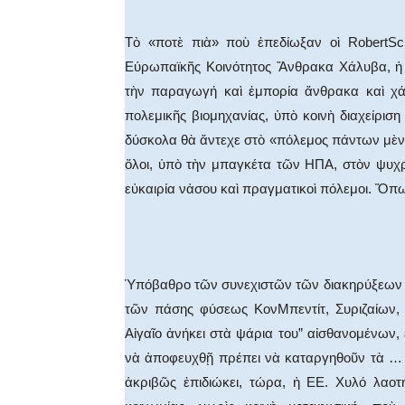
Τὸ «ποτὲ πιὰ» ποὺ ἐπεδίωξαν οὶ RobertS
Εύρωπαϊκῆς Κοινότητος Ἄνθρακα Χάλυβα, ἡ 
τὴν παραγωγή καὶ ἐμπορία ἄνθρακα καὶ χ
πολεμικῆς βιομηχανίας, ὑπὸ κοινὴ διαχείρι
δύσκολα θὰ ἄντεχε στὸ «πόλεμος πάντων μὲν 
ὅλοι, ὑπὸ τὴν μπαγκέτα τῶν ΗΠΑ, στὸν ψυχρ
εὐκαιρία νἀσου καὶ πραγματικοὶ πόλεμοι. Ὅπω
Ὑπόβαθρο τῶν συνεχιστῶν τῶν διακηρύξεων 
τῶν πάσης φύσεως ΚονΜπεντίτ, Συριζαίων,
Αἰγαῖο ἀνήκει στὰ ψάρια του” αἰσθανομένων, ε
νὰ ἀποφευχθῇ πρέπει νὰ καταργηθοῦν τὰ … ἔ
ἀκριβῶς ἐπιδιώκει, τώρα, ἡ ΕΕ. Χυλό λαοτ