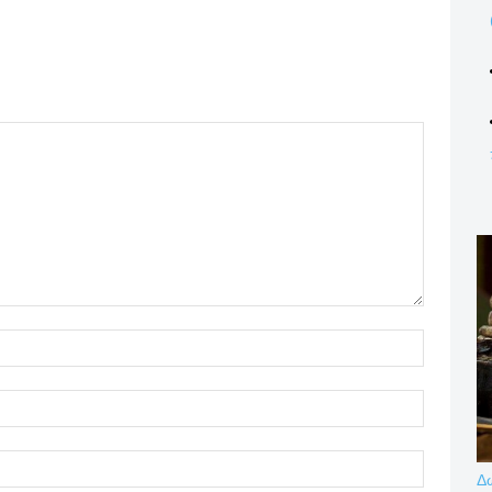
Name:*
Email:*
Website:
Δω