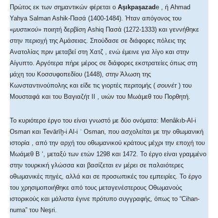
Πρώτος εκ των σημαντικών φέρεται ο
Aşıkpaşazad
e , ή Ahmad
Yahya Salman Ashik-Πασά (1400-1484). Ήταν απόγονος του
«
μυστικού
» ποιητή δερβίση Ashiq Πασά (1272-1333) και γεννήθηκε
στην περιοχή της Αμάσειας. Σπούδασε σε διάφορες πόλεις της
Ανατολίας πριν μεταβεί στη Χατζ , ενώ έμεινε για λίγο και στην
Αίγυπτο. Αργότερα πήρε μέρος σε διάφορες εκστρατείες όπως στη
μάχη του Κοσσυφοπεδίου (1448), στην Άλωση της
Κωνσταντινούπολης και είδε τις γιορτές περιτομής (
σουνέτ
) του
Μουσταφά και του Βαγιαζήτ II , υιών του Μωάμεθ του Πορθητή.
Το κυριότερο έργο του είναι γνωστό με δύο ονόματα: Menâkıb-Al-i
Osman και Tevārīḫ-i Al-i ʿ Οsman, που ασχολείται με την οθωμανική
ιστορία , από την αρχή του οθωμανικού κράτους μέχρι την εποχή του
Μωάμεθ Β ‘, μεταξύ των ετών 1298 και 1472. Το έργο είναι γραμμένο
στην τουρκική γλώσσα και βασίζεται εν μέρει σε παλαιότερες
οθωμανικές πηγές, αλλά και σε προσωπικές του εμπειρίες. Το έργο
του χρησιμοποιήθηκε από τους μεταγενέστερους Οθωμανούς
ιστορικούς και μάλιστα έγινε πρότυπο συγγραφής, όπως το “Cihan-
numa” του Neşri.