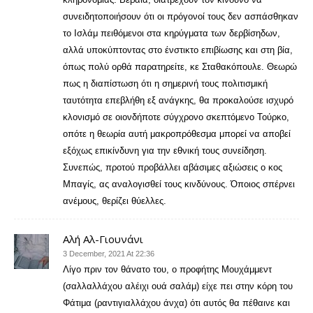
συνειδητοποιήσουν ότι οι πρόγονοί τους δεν ασπάσθηκαν
το Ισλάμ πειθόμενοι στα κηρύγματα των δερβίσηδων,
αλλά υποκύπτοντας στο ένστικτο επιβίωσης και στη βία,
όπως πολύ ορθά παρατηρείτε, κε Σταθακόπουλε. Θεωρώ
πως η διαπίστωση ότι η σημερινή τους πολιτισμική
ταυτότητα επεβλήθη εξ ανάγκης, θα προκαλούσε ισχυρό
κλονισμό σε οιονδήποτε σύγχρονο σκεπτόμενο Τούρκο,
οπότε η θεωρία αυτή μακροπρόθεσμα μπορεί να αποβεί
εξόχως επικίνδυνη για την εθνική τους συνείδηση.
Συνεπώς, προτού προβάλλει αβάσιμες αξιώσεις ο κος
Μπαγίς, ας αναλογισθεί τους κινδύνους. Όποιος σπέρνει
ανέμους, θερίζει θύελλες.
Αλή Αλ-Γιουνάνι
3 December, 2021 At 22:36
Λίγο πριν τον θάνατο του, ο προφήτης Μουχάμμεντ
(σαλλαλλάχου αλέιχι ουά σαλάμ) είχε πει στην κόρη του
Φάτιμα (ραντιγιαλλάχου άνχα) ότι αυτός θα πέθαινε και