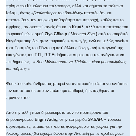
πρίσμα του Κεμαλισμού παλαιότερα, αλλά και σήμερα το πολιτικό
Ισλάμ , όντας «
βασιλικότεροι του βασιλέως
» υπερτόνιζαν και
υπερτονίζουν την τουρκική καθαρότητα και υπεροχή, καθώς και το
σφρίγος , αν σκεφτεί κανείς ότι και ο
Κεμάλ
, αλλά και ο πατέρας του
τουρκικού εθνικισμού
Ziya Gökalp
(
Mehmed Ziya
)
από το κουρδικό
Ντιγιάρμπακιρ δεν ήταν τουρκικής κατατωγής, ενώ επιμελώς σιγείται
η εκ Ποταμιάς του Πόντου ή κατ’ άλλους Γεωργιανή καταγωγή της
οικογένειας του Τ.Π , R.T.Erdoğan σε σημείο που τον ανάγκασε να
πει δημοσίως : «
Ben Müslüman
ı
m ve Türküm –
είμαι μουσουλμάνος
και τούρκος
».
Φυσικά ο κάθε άνθρωπος μπορεί να αναπροσδιορίζεται να εντάσσει
τον εαυτό του σε όποιον πολιτισμό επιθυμεί, ή εντάχθηκαν οι
πρόγονοί του .
Από την άλλη πάλι δημοσιεύματα σαν το προπέρσινο του
δημοσιογράφου
Engin Ardiç
, στην εφημερίδα
SABAH:
«
Τούρκοι
συμπατριώτες, σταματήστε πια τις φανφάρες και τις γιορτές για την
Άλωση, αρκετή βία έχουμε δώσει στην Ανατολή με τις πράξεις μας
»