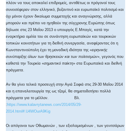
πλέον να τους αποκαλεί επιδρομείς, αντιθέτως οι πρόγονοί τους
συνεισέφεραν στον ελληνικό, βυζαντινό και ευρωπαϊκό πολιτισμό και
όχι μόνον έχουν δικαίωμα συμμετοχής και αναγνώρισης, αλλά
μπορούν και πρέπει να ηγηθούν της σύγχρονης Ευρώπης όπως
δήλωσε στις 23 Μαΐου 2013 ο υπουργός Ε.Μπαγίς, κατά την
εναρκτήρια ομιλία του σε συνάντηση ευρωπαϊκών και τουρκικών
τοπικών κοινοτήτων για τη διεθνή συνεργασία, αναφέροντας ότι η
Κωνσταντινούπολη έχει τη μοναδική ιδιότητα της «
ειρηνικής
συνύπαρξης όλων των θρησκειών και των πολιτισμών
», γεγονός που
καθιστά την Τουρκία «
σημαντικό παίκτη
» στα Ευρωπαϊκά και διεθνή
πράγματα.
Αν θα γίνει τελικά προσευχή στην Αγιά Σοφιά στις 29-30 Μαΐου 2014
και η επαναλειτουργία της ως τζαμί, θα σηματοδοτήσει πολλά
πράγματα για το μέλλον. Βλ.
:
https://www.kalavrytanews.com/2014/05/29-
2014.html#.U4WOurA9Kig
Οι απόγονοι των Οθωμανών , των εξισλαμισμένων , των γενιτσάρων