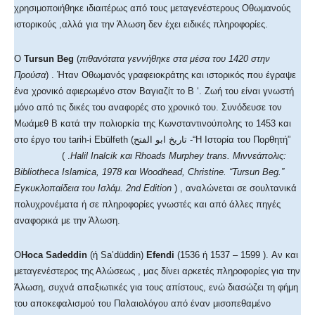
χρησιμοποιήθηκε ιδιαιτέρως από τους μεταγενέστερους Οθωμανούς
ιστορικούς ,αλλά για την Άλωση δεν έχει ειδικές πληροφορίες.
Ο
Tursun Beg
(
πιθανότατα γεννήθηκε στα μέσα του 1420 στην
Προύσα
) . Ήταν Οθωμανός γραφειοκράτης και ιστορικός που έγραψε
ένα χρονικό αφιερωμένο στον Βαγιαζίτ το Β ‘. Ζωή του είναι γνωστή
μόνο από τις δικές του αναφορές στο χρονικό του. Συνόδευσε τον
Μωάμεθ Β κατά την πολιορκία της Κωνσταντινούπολης το 1453 και
στο έργο του tarih-i Ebülfeth (تاريخ ابو الفتح -“Η Ιστορία του Πορθητή”
( .
Halil Inalcik
και
Rhoads Murphey trans.
Μιννεάπολις
:
Bibliotheca Islamica, 1978
και Woodhead, Christine. “Tursun Beg.”
Εγκυκλοπαίδεια του Ισλάμ. 2nd Edition
) , αναλώνεται σε σουλτανικά
πολυχρονέματα ή σε πληροφορίες γνωστές και από άλλες πηγές
αναφορικά με την Άλωση.
Ο
Hoca Sadeddin
(ή Sa’düddin)
Efendi
(1536 ή 1537 – 1599 ). Αν και
μεταγενέστερος της Αλώσεως , μας δίνει αρκετές πληροφορίες για την
Άλωση, συχνά απαξιωτικές για τους απίστους, ενώ διασώζει τη φήμη
του αποκεφαλισμού του Παλαιολόγου από έναν μισοπεθαμένο