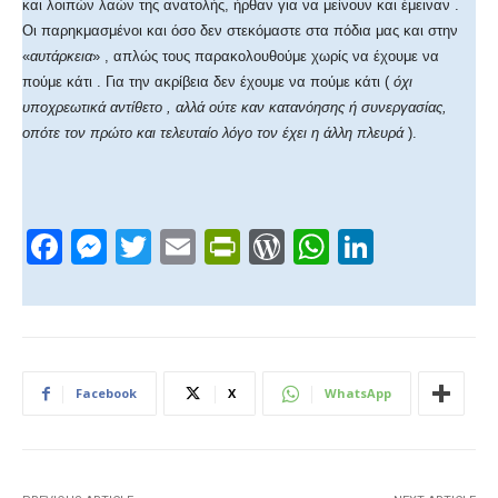
και λοιπών λαών της ανατολής, ήρθαν για να μείνουν και έμειναν .
Οι παρηκμασμένοι και όσο δεν στεκόμαστε στα πόδια μας και στην
«
αυτάρκεια
» , απλώς τους παρακολουθούμε χωρίς να έχουμε να
πούμε κάτι . Για την ακρίβεια δεν έχουμε να πούμε κάτι (
όχι
υποχρεωτικά αντίθετο , αλλά ούτε καν κατανόησης ή συνεργασίας,
οπότε τον πρώτο και τελευταίο λόγο τον έχει η άλλη πλευρά
).
F
M
T
E
Pr
W
W
Li
a
e
wi
m
in
or
h
n
c
ss
tt
ail
tF
d
at
k
e
e
er
ri
Pr
s
e
b
n
e
e
A
dI
Facebook
X
WhatsApp
o
g
n
ss
p
n
o
er
dl
p
k
y