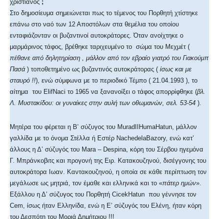
χριστιανός
;
Στο δημοσίευμα σημειώνεται πως το τέμενος του Πορθητή χτίστηκε
επάνω στο ναό των 12 Αποστόλων στα θεμέλια του οποίου
ενταφιάζονταν οι βυζαντινοί αυτοκράτορες. Όταν ανοίχτηκε ο
μαρμάρινος τάφος, βρέθηκε ταριχευμένο το σώμα του Μεχμέτ (
πέθανε από δηλητηρίαση , μάλλον από τον εβραίο γιατρό του Γιακούμπ
Πασά
) τοποθετημένο ως βυζαντινός αυτοκράτορας (
ίσως και με
σταυρό !!
), ενώ σύμφωνα με το περιοδικό Τέμπο ( 21.04.1993 ), το
αίτημα του ElifNaci το 1965 να ξανανοίξει ο τάφος απορρίφθηκε (
βλ.
Λ. Μυστακίδου: οι γυναίκες στην αυλή των οθωμανών, σελ. 53-54
).
Μητέρα του φέρεται η Β’ σύζυγος του MuradIIHumaHatun, μάλλον
γαλλίδα με το όνομα Στέλλα ή Εστέρ NachedelaBazory, ενώ κατ’
άλλους η Δ’ σύζυγός του Mara – Despina, κόρη του Σέρβου ηγεμόνα
Γ. Μπράνκοβιτς και προγονή της Ειρ. Κατακουζηνού, δισέγγονης του
αυτοκράτορα Ιωαν. Καντακουζηνού, η οποία σε κάθε περίπτωση τον
μεγάλωσε ως μητριά, τον έμαθε και ελληνικά και το «
πάτερ ημών
».
Εξάλλου η Δ’ σύζυγος του Πορθητή CicekHatun που γέννησε τον
Cem, ίσως ήταν Ελληνίδα, ενώ η Ε’ σύζυγός του Ελένη, ήταν κόρη
του Δεσπότη του Μοριά Δημήτριου !!!