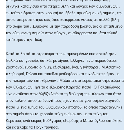
δέχθηκε καταιγισμό από πέτρες βέλη και λόγχες των αμυνομένων ,
εν τούτοις έφτασε στην κορυφή και έβαλε την οθωμανική σημαία, την
οποία υπερασπίστηκε έως ότου κατέρρευσε νεκρός με πολλά βέλη
στο σώμα του . Σύμφωνα με την παράδοση βλέποντας οι επιτιθέμενοι
την οθωμανική σημαία στον πύργο , αναθάρρησαν και έτσι τελικά
κατέκτησαν την Πόλη.
Κατά τα λοιπά τα στρατεύματα των αμυνομένων ουσιαστικά ήταν
Ιταλικά και γενικώς δυτικά, με λίγους Έλληνες, ενώ περισσότεροι
χριστιανοί, ευρωπαίοι ή μη, εξισλαμισμένοι, γενίτσαροι , Μ.Ασιατικοί
πληθυσμοί, Ρώσοι και ποικίλοι μισθοφόροι και τυχοδιώκτες ήταν με
την πλευρά των επιτιθέμενων . Μάλιστα στα ευρωπαϊκά στρατεύματα
των Οθωμανών, ηγείτο ο εξωμότης Καρατζά πασά. Ο Παλαιολόγος
είχε αναθέσει στον Αλβίζο Ντιέντο τη διοίκηση των πλοίων που ήταν
στον κόλπο, όπου απέναντί τους είχαν τον εκ γενιτσάρων Ζαγανός
πασά μ’ ένα τμήμα του Οθωμανικού στρατού, το οποίο παρατάχθηκε
στο σημείο όπου τα χερσαία τείχη ενώνονταν με τα τείχη του
Κεράτιου, ενώ έτερος Βούλγαρος εξωμότης ο Μπαλτόγλου επιτέθηκε
και κατέλαβε τα Πριγκιπόνησα.