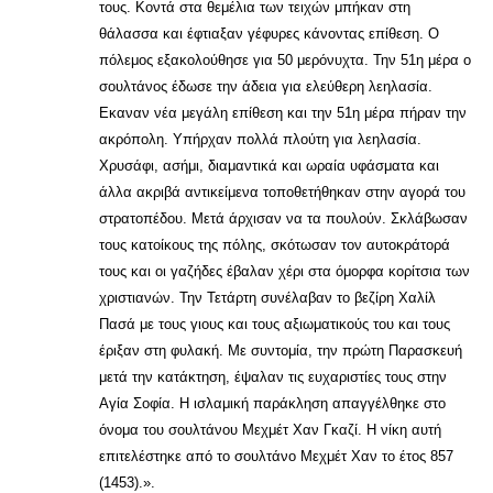
τους. Κοντά στα θεμέλια των τειχών μπήκαν στη
θάλασσα και έφτιαξαν γέφυρες κάνοντας επίθεση. Ο
πόλεμος εξακολούθησε για 50 μερόνυχτα. Την 51η μέρα ο
σουλτάνος έδωσε την άδεια για ελεύθερη λεηλασία.
Εκαναν νέα μεγάλη επίθεση και την 51η μέρα πήραν την
ακρόπολη. Υπήρχαν πολλά πλούτη για λεηλασία.
Χρυσάφι, ασήμι, διαμαντικά και ωραία υφάσματα και
άλλα ακριβά αντικείμενα τοποθετήθηκαν στην αγορά του
στρατοπέδου. Μετά άρχισαν να τα πουλούν. Σκλάβωσαν
τους κατοίκους της πόλης, σκότωσαν τον αυτοκράτορά
τους και οι γαζήδες έβαλαν χέρι στα όμορφα κορίτσια των
χριστιανών. Την Τετάρτη συνέλαβαν το βεζίρη Χαλίλ
Πασά με τους γιους και τους αξιωματικούς του και τους
έριξαν στη φυλακή. Με συντομία, την πρώτη Παρασκευή
μετά την κατάκτηση, έψαλαν τις ευχαριστίες τους στην
Αγία Σοφία. Η ισλαμική παράκληση απαγγέλθηκε στο
όνομα του σουλτάνου Μεχμέτ Χαν Γκαζί. Η νίκη αυτή
επιτελέστηκε από το σουλτάνο Μεχμέτ Χαν το έτος 857
(1453).».