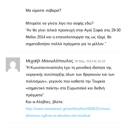
Μα είμαστε σοβαροί?
Μπορείτε να γίνετε λίγο πιο σαφής εδώ?
“Αν θα γίνει τελικά προσευχή στην Αγιά Σοφιά στις 29-30
Μαΐου 2014 και η επαναλειτουργία της ως τζαμί, θα
σηματοδοτήσει πολλά πράγματα για το μέλλον.”
Μιχαήλ Μανωλόπουλος
30 May, 2014 At 16:18
“Η Κωνσταντινούπολη έχει τη μοναδική ιδιότητα της
«ειρηνικής συνύπαρξης όλων των θρησκειών και των
πολιτισμών», γεγονός που καθιστά την Τουρκία
«σημαντικό παίκτη» στα Ευρωπαϊκά και διεθνή
πράγματα”.
Και οι Αλεβίτες; βλέπε:
http://www.newsbeast.gr/world/arthro/684631/stous-
dromous-vgikan-oi-alevites-stin-tourkia/