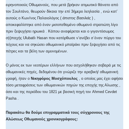
ειρηνοποιούς Οθωμανούς, που μετά βρήκαν ατιμωτικό θάνατο από
τον Σουλτάνο, θεωρούν δίκαια την επί 3ήμερο λεηλασία , ενώ κατ’
αυτούς ο Κων/νος Παλαιολόγος (
άπιστος Βασιλιάς
) ,
αποκεφαλίστηκε από έναν μισοπεθαμένο οθωμανό στρατιώτη λίγο
πριν ξεψυχήσει ηρωικά . Κάπου αναφέρεται και ο γιγαντόσωμος
σ(ι)παχής Ulubatlı Hasan που κατόρθωσε ν’ανέβει σ΄έναν πύργο του
τείχους και να σηκώσει οθωμανικό μπαϊράκι πριν ξεψυχήσει από τις
πέτρες και τα βέλη των αμυνομένων.
Ο μόνος εκ των νεοτέρων ελλήνων που ασχολήθηκαν σοβαρά με τις
οθωμανικές πηγές, δεδομένου ότι γνώριζε την αραβική/ οθωμανική
γραφή, ήταν ο
Νικηφόρος Μοσχόπουλος
, ο οποίος μας έχει αφήσει
τόσο μεταφράσεις των οθωμανικών πηγών της εποχής της Αλωσης ,
όσο και της περιόδου του 1821 με βασική πηγή τον Ahmed Cevdet
Pasha .
Παρακάτω θα δούμε επιγραμματικά τους σύγχρονους της
Αλώσεως Οθωμανούς χρονικογράφους: