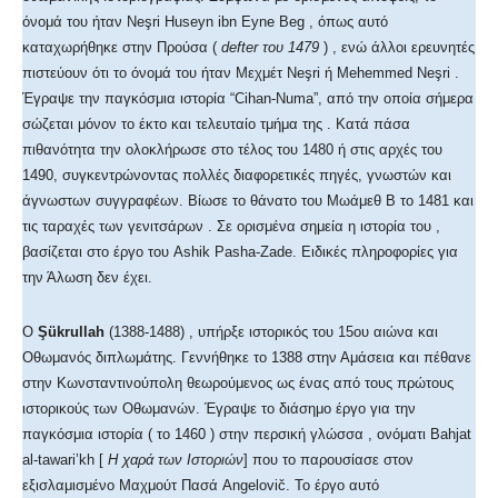
όνομά του ήταν Neşri Huseyn ibn Eyne Beg , όπως αυτό
καταχωρήθηκε στην Προύσα (
defter του
1479
) , ενώ άλλοι ερευνητές
πιστεύουν ότι το όνομά του ήταν Μεχμέτ Neşri ή Mehemmed Neşri .
Έγραψε την παγκόσμια ιστορία “Cihan-Numa”, από την οποία σήμερα
σώζεται μόνον το έκτο και τελευταίο τμήμα της . Κατά πάσα
πιθανότητα την ολοκλήρωσε στο τέλος του 1480 ή στις αρχές του
1490, συγκεντρώνοντας πολλές διαφορετικές πηγές, γνωστών και
άγνωστων συγγραφέων. Βίωσε το θάνατο του Μωάμεθ Β το 1481 και
τις ταραχές των γενιτσάρων . Σε ορισμένα σημεία η ιστορία του ,
βασίζεται στο έργο του Ashik Pasha-Zade. Ειδικές πληροφορίες για
την Άλωση δεν έχει.
Ο
Şükrullah
(1388-1488) , υπήρξε ιστορικός του 15ου αιώνα και
Οθωμανός διπλωμάτης. Γεννήθηκε το 1388 στην Αμάσεια και πέθανε
στην Κωνσταντινούπολη θεωρούμενος ως ένας από τους πρώτους
ιστορικούς των Οθωμανών. Έγραψε το διάσημο έργο για την
παγκόσμια ιστορία ( το 1460 ) στην περσική γλώσσα , ονόματι Bahjat
al-tawari’kh [
Η χαρά των Ιστοριών
] που το παρουσίασε στον
εξισλαμισμένο Μαχμούτ Πασά Angelovič. Το έργο αυτό