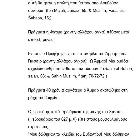
αυτή θα ήταν η πρώτη που θα τον ακουλουθούσε
σύντομα. (Ibn Majah, Janaiz, 65; & Muslim, Fadailus–
Sahaba, 15;)
Πράγματι η Φάτιμα (ραντιγιαλλάχου άνχα) πέθανε μετά
από έξι μήνες.
Επίσης ο Προφήτης είχε πει στον φίλο του Άμμαρ ιμπν
Γιασσίρ (ραντιγιαλλάχου άνχου): “Ω Άμμαρ! Μια ομάδα
αχρείων ανθρώπων θα σε σκοτώσουν..” (Sahih al-Buhari,
salah, 63; & Sahih Muslim, fitan, 70-72-72;)
Πράγματι 40 χρόνια αργότερα ο Άμμαρ σκοτώθηκε στη
μάχη του Σιφφίν.
Ο Προφήτης κατά τη διάρκεια της μάχης του Χάντακ
(Φεβρουάριος του 627 μ.Χ) είπε στους μουσουλμάνους
στρατιώτες:
“Μου δώθηκαν τα κλειδιά του Βυζαντίου! Μου δώθηκαν