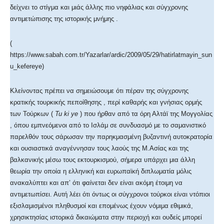
δείχνει το στίγμα και μιάς άλλης πιο νηφάλιας και σύγχρονης
αντιμετώπισης της ιστορικής μνήμης .
(
https://www.sabah.com.tr/Yazarlar/ardic/2009/05/29/hatirlatmayin_sun
u_kefereye)
Κλείνοντας πρέπει να σημειώσουμε ότι πέραν της σύγχρονης
κρατικής τουρκικής πεποίθησης , περί καθαρής και γνήσιας ορμής
των Τούρκων (
Tu ki ye
) που ήρθαν από τα όρη Αλτάϊ της Μογγολίας
, όπου εμπνεόμενοι από το Ισλάμ σε συνδυασμό με το σαμανιστικό
παρελθόν τους σάρωσαν την παρηκμασμένη βυζαντινή αυτοκρατορία
και ουσιαστικά αναγέννησαν τους λαούς της Μ.Ασίας και της
βαλκανικής μέσω τους εκτουρκισμού, σήμερα υπάρχει μια άλλη
θεωρία την οποία η ελληνική και ευρωπαϊκή διπλωματία μόλις
ανακαλύπτει και απ’ ότι φαίνεται δεν είναι ακόμη έτοιμη να
αντιμετωπίσει. Αυτή λέει ότι όντως οι σύγχρονοι τούρκοι είναι ντόπιοι
εξισλαμισμένοι πληθυσμοί και επομένως έχουν νόμιμα εθιμικά,
χρησικτησίας ιστορικά δικαιώματα στην περιοχή και ουδείς μπορεί