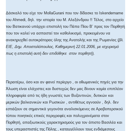
Δάσκαλό του είχε τον MollaGurani που τον δίδασκε το Iskendername
του Ahmedi, δηλ. την ιστορία του Μ. Αλεξάνδρου !! Τέλος, στο αρχείο
του Βατικανού υπάρχει επιστολή του Πάπα Πίου Β’ προς τον Πορθητή
που τον καλεί να ασπαστεί τον καθολικισμό, προκειμένου να
ανακηρυχθεί αυτοκράτορας όλης της Ανατολής και της Ρωμανίας (
βλ.
ΕΙΕ, Δημ. Αποστολόπουλος, Καθημερινή 22.01.2006, με ισχυρισμό
πως η επιστολή αυτή δεν επιδόθηκε
στον πορθητή
).
Περαιτέρω, όσο και αν φανεί περίεργο , οι οθωμανικές πηγές για την
Άλωση είναι ελάχιστες και δυστυχώς δεν μας δίνουν καμία επιπλέον
πληροφορία από τις ήδη γνωστές των Βυζαντινών, δυτικών και
μερικών βαλκανικών και Ρωσικών , αντιθέτως αγνοούν , δηλ. δεν
εστιάζουν σε σημαντικά γεγονότα αναλισκόμενες σε Αραβοπερσικού
τύπου ποιητικές επικές περιγραφές και πολυχρονέματα στον
Πορθητή, απαξιωτικούς χαρακτηρισμούς για τον άπιστο Βασιλέα και
τους υπερασπιστές της Πόλης , καταγγέλλουν τους ενδιάμεσους