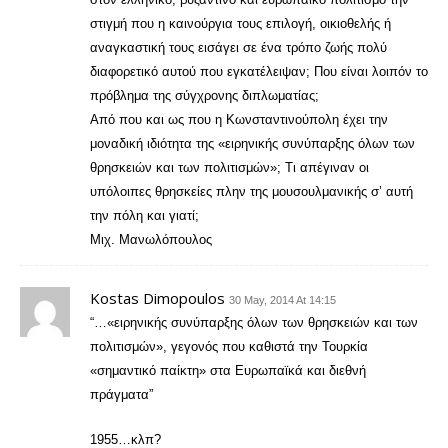
στιγμή που η καινούργια τους επιλογή, οικιοθελής ή
αναγκαστική τους εισάγει σε ένα τρόπο ζωής πολύ
διαφορετικό αυτού που εγκατέλειψαν; Που είναι λοιπόν το
πρόβλημα της σύγχρονης διπλωματίας;
Από που και ως που η Κωνσταντινούπολη έχει την
μοναδική ιδιότητα της «ειρηνικής συνύπαρξης όλων των
θρησκειών και των πολιτισμών»; Τι απέγιναν οι
υπόλοιπες θρησκείες πλην της μουσουλμανικής σ’ αυτή
την πόλη και γιατί;
Μιχ. Μανωλόπουλος
Kostas Dimopoulos
30 May, 2014 At 14:15
“…«ειρηνικής συνύπαρξης όλων των θρησκειών και των
πολιτισμών», γεγονός που καθιστά την Τουρκία
«σημαντικό παίκτη» στα Ευρωπαϊκά και διεθνή
πράγματα”
1955…κλπ?