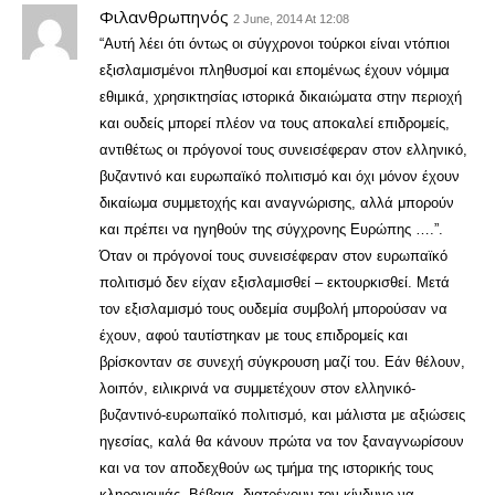
Φιλανθρωπηνός
2 June, 2014 At 12:08
“Αυτή λέει ότι όντως οι σύγχρονοι τούρκοι είναι ντόπιοι
εξισλαμισμένοι πληθυσμοί και επομένως έχουν νόμιμα
εθιμικά, χρησικτησίας ιστορικά δικαιώματα στην περιοχή
και ουδείς μπορεί πλέον να τους αποκαλεί επιδρομείς,
αντιθέτως οι πρόγονοί τους συνεισέφεραν στον ελληνικό,
βυζαντινό και ευρωπαϊκό πολιτισμό και όχι μόνον έχουν
δικαίωμα συμμετοχής και αναγνώρισης, αλλά μπορούν
και πρέπει να ηγηθούν της σύγχρονης Ευρώπης ….”.
Όταν οι πρόγονοί τους συνεισέφεραν στον ευρωπαϊκό
πολιτισμό δεν είχαν εξισλαμισθεί – εκτουρκισθεί. Μετά
τον εξισλαμισμό τους ουδεμία συμβολή μπορούσαν να
έχουν, αφού ταυτίστηκαν με τους επιδρομείς και
βρίσκονταν σε συνεχή σύγκρουση μαζί του. Εάν θέλουν,
λοιπόν, ειλικρινά να συμμετέχουν στον ελληνικό-
βυζαντινό-ευρωπαϊκό πολιτισμό, και μάλιστα με αξιώσεις
ηγεσίας, καλά θα κάνουν πρώτα να τον ξαναγνωρίσουν
και να τον αποδεχθούν ως τμήμα της ιστορικής τους
κληρονομιάς. Βέβαια, διατρέχουν τον κίνδυνο να