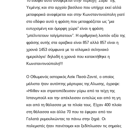
Το εδάφιο αυτό αναφέρεται στην περιοχή “Σαβά” της
Υεμένης και στο αρχαίο βασίλειο που υπήρχε εκεί αλλά
μεταφορικά αναφέρεται και στην Κωνσταντινούπολη γιατί
στο εδάφιο αυτό η φράση που μεταφράζεται ως “μια
ευτυχισμένη και όμορφη χώρα” είναι η φράση
“μπέλντετουν ταϊγίμπατουν”. Η αριθμητική λοιπόν αξία της
φράσης αυτής στα αραβικα είναι 857 αλλά 857 είναι η
χρονιά 1453 σύμφωνα με το ισλαμικό σεληνιακό
ημερολόγιο’ δηλαδή η χρονιά που κατακτήθηκε η
Κωνσταντινούπολη!!!
Ο Οθωμανός οστορικός Ασίκ Πασά-Ζαντέ, ο οποίος
μάλιστα ήταν αυτόπτης μάρτυρας της Αλωσης, έγραψε:
«Ηλθαν και στρατοπέδευσαν γύρω από τα τείχη της
Ιστανμπούλ και την απέκλεισαν εντελώς και από τη γη
και από τη θάλασσα με τα πλοία τους. Είχαν 400 πλοία
στη θάλασσα και άλλα 70 που τα έφεραν από τον
Γαλατά ρυμουλκώντας τα πάνω στην ξηρά. Οι
πολεμιστές ήταν πανέτοιμοι και ξεδίπλωσαν τις σημαίες