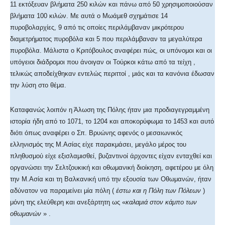
11 εκτόξευαν βλήματα 250 κιλών και πάνω από 50 χρησιμοποιούσαν
βλήματα 100 κιλών. Με αυτά ο Μωάμεθ σχημάτισε 14
πυροβολαρχίες, 9 από τις οποίες περιλάμβαναν μικρότερου
διαμετρήματος πυροβόλα και 5 που περιλάμβαναν τα μεγαλύτερα
πυροβόλα. Μάλιστα ο Κριτόβουλος αναφέρει πώς, οι υπόνομοι και οι
υπόγειοι διάδρομοι που άνοιγαν οι Τούρκοι κάτω από τα τείχη ,
τελικώς αποδείχθηκαν εντελώς περιττοί , μιάς και τα κανόνια έδωσαν
την λύση στο θέμα.
Καταφανώς λοιπόν η Άλωση της Πόλης ήταν μια προδιαγεγραμμένη
ιστορία ήδη από το 1071, το 1204 και αποκορύφωμα το 1453 και αυτό
διότι όπως αναφέρει ο Σπ. Βρυώνης αφενός ο μεσαιωνικός
ελληνισμός της Μ.Ασίας είχε παρακμάσει, μεγάλο μέρος του
πληθυσμού είχε εξισλαμισθεί, βυζαντινοί άρχοντες είχαν ενταχθεί και
οργανώσει την Σελτζουκική και οθωμανική διοίκηση, αφετέρου με όλη
την Μ.Ασία και τη Βαλκανική υπό την εξουσία των Οθωμανών, ήταν
αδύνατον να παραμείνει μία πόλη (
έστω και η Πόλη των Πόλεων
)
μόνη της ελεύθερη και ανεξάρτητη ως «
καλαμιά στον κάμπο των
οθωμανών
» .