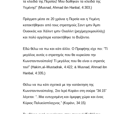
τα κλειδιά της Περσίας! Μου δώθηκαν τα κλειδιά της
Υεμένης!” (Musnad, Ahmad ibn Hanbal, 4:303;)
Πράγματι μέσα σε 20 χρόνια η Περσία και η Υεμένη
κατακτήθηκαν από τους στρατηγούς Σαντ ιμπν Άμπι
Ουακκάς και Χάλιντ ιμπν Ουαλίντ (ραχίμαχουμουλλάχ)
και πολύ αργότερα κατακτήθηκε το Βυζάντιο.
Εδώ θέλω να πω και κάτι άλλο. Ο Προφήτης είχε πει: “Τί
μεγάλος αυτός ο στρατηγός που θα κυριεύσει την
Κωνσταντινούπολη! Τί μεγάλος που θα είναι ο στρατός
του!” (Hakim,al–Mustadrak, 4:422; & Musnad, Ahmad ibn
Hanbal, 4:335;)
Θέλω να πω κάτι σχετικά με την κατάκτηση της
Κωνσταντινούπολης. Στο Ιερό Κοράνι στη σούρα “34:15”
λέγεται: “..Μια ευτυχισμένη και όμορφη χώρα και ένας
Κύριος Πολυεύσπλαχνος.” (Κοράνι, 34:15)