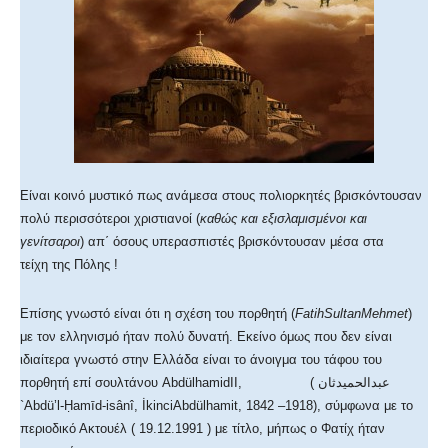
Είναι κοινό μυστικό πως ανάμεσα στους πολιορκητές βρισκόντουσαν
πολύ περισσότεροι χριστιανοί (
καθώς και εξισλαμισμένοι και
γενίτσαροι
) απ΄ όσους υπερασπιστές βρισκόντουσαν μέσα στα
τείχη της Πόλης !
Επίσης γνωστό είναι ότι η σχέση του πορθητή (
Fatih
Sultan
Mehmet
)
με τον ελληνισμό ήταν πολύ δυνατή. Εκείνο όμως που δεν είναι
ιδιαίτερα γνωστό στην Ελλάδα είναι το άνοιγμα του τάφου του
πορθητή επί σουλτάνου AbdülhamidII, ( عبدالحميدثان
`Abdü’l-Ḥamīd-isânî, İkinciAbdülhamit, 1842 –1918), σύμφωνα με το
περιοδικό Ακτουέλ ( 19.12.1991 ) με τίτλο, μήπως ο Φατίχ ήταν