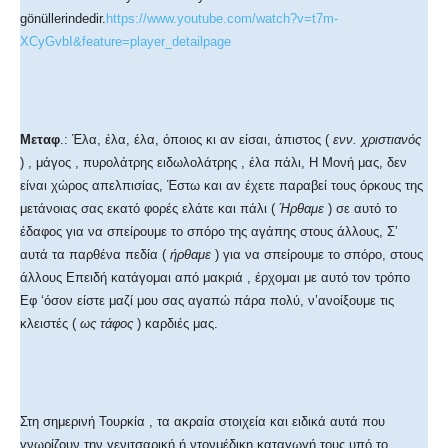
gönüllerindedir.
https://www.youtube.com/watch?v=t7m-
XCyGvbI&feature=player_detailpage
Μεταφ
.: Έλα, έλα, έλα, όποιος κι αν είσαι, άπιστος (
ενν. χριστιανός
) , μάγος , πυρολάτρης ειδωλολάτρης , έλα πάλι, Η Μονή μας, δεν
είναι χώρος απελπισίας, Έστω και αν έχετε παραβεί τους όρκους της
μετάνοιας σας εκατό φορές ελάτε και πάλι (
Ήρθαμε
) σε αυτό το
έδαφος για να σπείρουμε το σπόρο της αγάπης στους άλλους, Σ’
αυτά τα παρθένα πεδία (
ήρθαμε
) για να σπείρουμε το σπόρο, στους
άλλους Επειδή κατάγομαι από μακριά , έρχομαι με αυτό τον τρόπο
Εφ ‘όσον είστε μαζί μου σας αγαπώ πάρα πολύ, ν’ανοίξουμε τις
κλειστές (
ως τάφος
) καρδιές μας.
Στη σημερινή Τουρκία , τα ακραία στοιχεία και ειδικά αυτά που
γνωρίζουν την γενιτσαρική ή ντονμέδικη καταγωγή τους υπό το