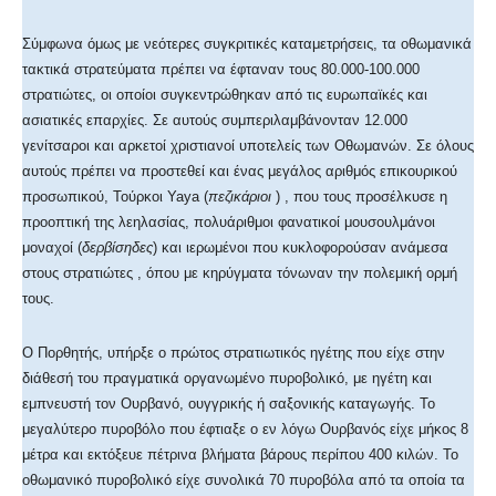
Σύμφωνα όμως με νεότερες συγκριτικές καταμετρήσεις, τα οθωμανικά
τακτικά στρατεύματα πρέπει να έφταναν τους 80.000-100.000
στρατιώτες, οι οποίοι συγκεντρώθηκαν από τις ευρωπαϊκές και
ασιατικές επαρχίες. Σε αυτούς συμπεριλαμβάνονταν 12.000
γενίτσαροι και αρκετοί χριστιανοί υποτελείς των Οθωμανών. Σε όλους
αυτούς πρέπει να προστεθεί και ένας μεγάλος αριθμός επικουρικού
προσωπικού, Τούρκοι Yaya (
πεζικάριοι
) , που τους προσέλκυσε η
προοπτική της λεηλασίας, πολυάριθμοι φανατικοί μουσουλμάνοι
μοναχοί (
δερβίσηδες
) και ιερωμένοι που κυκλοφορούσαν ανάμεσα
στους στρατιώτες , όπου με κηρύγματα τόνωναν την πολεμική ορμή
τους.
Ο Πορθητής, υπήρξε ο πρώτος στρατιωτικός ηγέτης που είχε στην
διάθεσή του πραγματικά οργανωμένο πυροβολικό, με ηγέτη και
εμπνευστή τον Ουρβανό, ουγγρικής ή σαξονικής καταγωγής. Το
μεγαλύτερο πυροβόλο που έφτιαξε ο εν λόγω Ουρβανός είχε μήκος 8
μέτρα και εκτόξευε πέτρινα βλήματα βάρους περίπου 400 κιλών. Το
οθωμανικό πυροβολικό είχε συνολικά 70 πυροβόλα από τα οποία τα