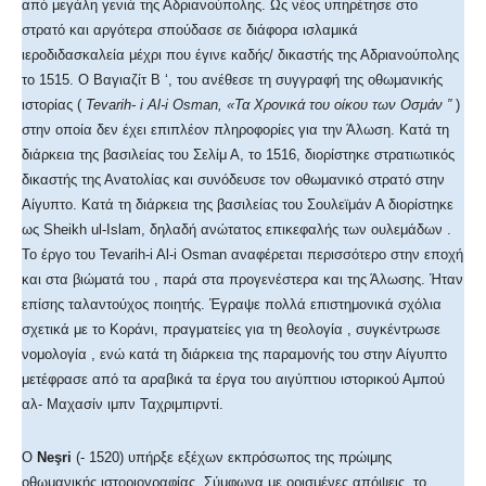
από μεγάλη γενιά της Αδριανούπολης. Ως νέος υπηρέτησε στο
στρατό και αργότερα σπούδασε σε διάφορα ισλαμικά
ιεροδιδασκαλεία μέχρι που έγινε καδής/ δικαστής της Αδριανούπολης
το 1515. Ο Βαγιαζίτ Β ‘, του ανέθεσε τη συγγραφή της οθωμανικής
ιστορίας (
Tevarih- i Al-i Osman
, «Τα Χρονικά του οίκου των Οσμάν
”
)
στην οποία δεν έχει επιπλέον πληροφορίες για την Άλωση. Κατά τη
διάρκεια της βασιλείας του Σελίμ Α, το 1516, διορίστηκε στρατιωτικός
δικαστής της Ανατολίας και συνόδευσε τον οθωμανικό στρατό στην
Αίγυπτο. Κατά τη διάρκεια της βασιλείας του Σουλεϊμάν Α διορίστηκε
ως Sheikh ul-Islam, δηλαδή ανώτατος επικεφαλής των ουλεμάδων .
Το έργο του Tevarih-i Al-i Osman αναφέρεται περισσότερο στην εποχή
και στα βιώματά του , παρά στα προγενέστερα και της Άλωσης. Ήταν
επίσης ταλαντούχος ποιητής. Έγραψε πολλά επιστημονικά σχόλια
σχετικά με το Κοράνι, πραγματείες για τη θεολογία , συγκέντρωσε
νομολογία , ενώ κατά τη διάρκεια της παραμονής του στην Αίγυπτο
μετέφρασε από τα αραβικά τα έργα του αιγύπτιου ιστορικού Αμπού
αλ- Μαχασίν ιμπν Ταχριμπιρντί.
Ο
Neşri
(- 1520) υπήρξε εξέχων εκπρόσωπος της πρώιμης
οθωμανικής ιστοριογραφίας. Σύμφωνα με ορισμένες απόψεις, το