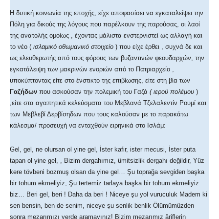
Η δυτική κοινωνία της εποχής, είχε αποφασίσει να εγκαταλείψει την
Πόλη για δικούς της λόγους που παρέλκουν της παρούσας, οι λαοί
της ανατολής ομοίως , έχοντας μάλιστα ενστερνιστεί ως αλλαγή και
το νέο (
ισλαμικό οθωμανικό στοιχείο
) που είχε έρθει , συχνά δε και
ως ελευθερωτής από τους φόρους των βυζαντινών φεουδαρχών, την
εγκατάλειψη των μακρινών ενοριών από το Πατριαρχείο ,
υποκύπτοντας είτε στο ένστικτο της επιβίωσης, είτε στη βία των
Γαζήδων
που ασκούσαν την πολεμική του Γαζά
( ιερού πολέμου
)
,είτε στα αγαπητικά κελεύσματα του Μεβλανά Τζελαλεντίν Ρουμί και
των Μεβλεβί Δερβίσηδων που τους καλούσαν με το παρακάτω
κάλεσμα/ προσευχή να ενταχθούν ειρηνικά στο Ισλάμ:
Gel, gel, ne olursan ol yine gel, İster kafir, ister mecusi, İster puta
tapan ol yine gel, , Bizim dergahımız, ümitsizlik dergahı değildir, Yüz
kere tövbeni bozmuş olsan da yine gel… Şu toprağa sevgiden başka
bir tohum ekmeliyiz, Şu tertemiz tarlaya başka bir tohum ekmeliyiz
biz… Beri gel, beri ! Daha da beri ! Niceye şu yol vuruculuk Madem ki
sen bensin, ben de senim, niceye şu senlik benlik Ölümümüzden
sonra mezarımızı yerde aramayınız! Bizim mezarımız âriflerin