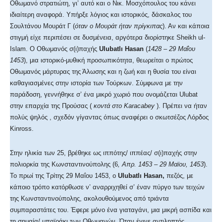
Οθωμανό στρατιώτη, γι’ αυτό και ο Νικ. Μοσχόπουλος του κάνει
ιδιαίτερη αναφορά. Υπήρξε λόγιος και ιστορικός, δάσκαλος του
Σουλτάνου Μουράτ Γ (
όταν ο Μουράτ ήταν πρίγκιπας
). Αν και κάποια
στιγμή είχε περιπέσει σε δυσμένεια, αργότερα διορίστηκε Sheikh ul-
Islam. Ο Οθωμανός σ(ι)παχής
Ulubatlı Hasan
(
1428 –
29 Μαΐου
1453
), μια ιστορικό-μυθική προσωπικότητα, θεωρείται ο πρώτος
Οθωμανός μάρτυρας της Άλωσης και η ζωή και η θυσία του είναι
καθαγιασμένες στην ιστορία των Τούρκων. Σύμφωνα με την
παράδοση, γεννήθηκε σ’ ένα μικρό χωριό που ονομάζεται Ulubat
στην επαρχία της Προύσας (
κοντά στο
Karacabey
). Πρέπει να ήταν
πολύς ψηλός , σχεδόν γίγαντας όπως αναφέρει ο σκωτσέζος Λόρδος
Kinross.
Στην ηλικία των 25, βρέθηκε ως ιππότης/ ιππέας/ σ(ι)παχής στην
πολιορκία της Κωνσταντινούπολης (6
,
Απρ. 1453
–
29 Μαϊου
, 1453
).
Το πρωί της Τρίτης 29 Μαΐου 1453, ο
Ulubatlı Hasan,
πεζός, με
κάποιο τρόπο κατόρθωσε ν’ αναρριχηθεί σ’ έναν πύργο των τειχών
της Κωνσταντινούπολης, ακολουθούμενος από τριάντα
συμπαραστάτες του. Έφερε μόνο ένα γιαταγάνι, μια μικρή ασπίδα και
τη σημαία/ μπαϊράκι των Οθωμανών. Όταν έγινε αντιληπτός ,