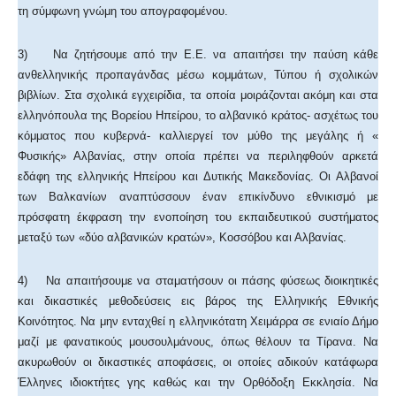
τη σύμφωνη γνώμη του απογραφομένου.
3) Να ζητήσουμε από την Ε.Ε. να απαιτήσει την παύση κάθε
ανθελληνικής προπαγάνδας μέσω κομμάτων, Τύπου ή σχολικών
βιβλίων. Στα σχολικά εγχειρίδια, τα οποία μοιράζονται ακόμη και στα
ελληνόπουλα της Βορείου Ηπείρου, το αλβανικό κράτος- ασχέτως του
κόμματος που κυβερνά- καλλιεργεί τον μύθο της μεγάλης ή «
Φυσικής» Αλβανίας, στην οποία πρέπει να περιληφθούν αρκετά
εδάφη της ελληνικής Ηπείρου και Δυτικής Μακεδονίας. Οι Αλβανοί
των Βαλκανίων αναπτύσσουν έναν επικίνδυνο εθνικισμό με
πρόσφατη έκφραση την ενοποίηση του εκπαιδευτικού συστήματος
μεταξύ των «δύο αλβανικών κρατών», Κοσσόβου και Αλβανίας.
4) Να απαιτήσουμε να σταματήσουν οι πάσης φύσεως διοικητικές
και δικαστικές μεθοδεύσεις εις βάρος της Ελληνικής Εθνικής
Κοινότητος. Να μην ενταχθεί η ελληνικότατη Χειμάρρα σε ενιαίο Δήμο
μαζί με φανατικούς μουσουλμάνους, όπως θέλουν τα Τίρανα. Να
ακυρωθούν οι δικαστικές αποφάσεις, οι οποίες αδικούν κατάφωρα
Έλληνες ιδιοκτήτες γης καθώς και την Ορθόδοξη Εκκλησία. Να