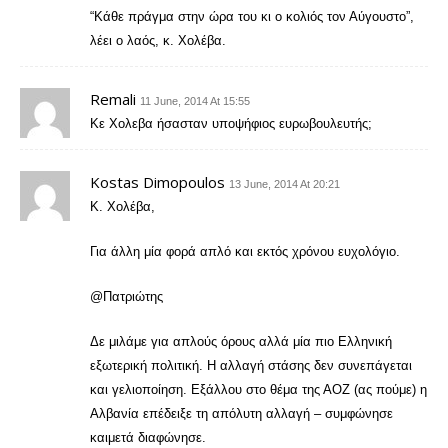
“Κάθε πράγμα στην ώρα του κι ο κολιός τον Αύγουστο”,
λέει ο λαός, κ. Χολέβα.
Remali
11 June, 2014 At 15:55
Κε Χολεβα ήσασταν υποψήφιος ευρωβουλευτής;
Kostas Dimopoulos
13 June, 2014 At 20:21
Κ. Χολέβα,
Για άλλη μία φορά απλό και εκτός χρόνου ευχολόγιο.
@Πατριώτης
Δε μιλάμε για απλούς όρους αλλά μία πιο Ελληνική
εξωτερική πολιτική. Η αλλαγή στάσης δεν συνεπάγεται
και γελιοποίηση. Εξάλλου στο θέμα της ΑΟΖ (ας πούμε) η
Αλβανία επέδειξε τη απόλυτη αλλαγή – συμφώνησε
καιμετά διαφώνησε.