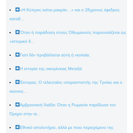
«Η Κύπρος κείται μακράν…» και ο 28χρονος έφεδρος
καταδ...
Ὅταν ἡ παράδοση στούς Ὀθωμανούς παρουσιάζεται ὡς
«ἱστορικό δ...
Γιατί δέν προβάλλεται αὐτή ἡ νεολαία;
Η ιστορία της οικογένειας Μεταξά.
Έκτορας: Ο τελευταίος υπερασπιστής της Τροίας και ο
αιώνιος...
Αμβροσιανή Ιλιάδα: Όταν η Ρωμανία παρέδωσε τον
Όμηρο στην αι...
Εθνικό απολυτήριο, αλλά με ποιο περιεχόμενο της