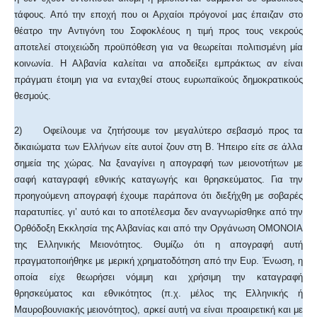
τάφους. Από την εποχή που οι Αρχαίοι πρόγονοί μας έπαιζαν στο
θέατρο την Αντιγόνη του Σοφοκλέους η τιμή προς τους νεκρούς
αποτελεί στοιχειώδη προϋπόθεση για να θεωρείται πολιτισμένη μία
κοινωνία. Η Αλβανία καλείται να αποδείξει εμπράκτως αν είναι
πράγματι έτοιμη για να ενταχθεί στους ευρωπαϊκούς δημοκρατικούς
θεσμούς.
2) Οφείλουμε να ζητήσουμε τον μεγαλύτερο σεβασμό προς τα
δικαιώματα των Ελλήνων είτε αυτοί ζουν στη Β. Ήπειρο είτε σε άλλα
σημεία της χώρας. Να ξαναγίνει η απογραφή των μειονοτήτων με
σαφή καταγραφή εθνικής καταγωγής και θρησκεύματος. Για την
προηγούμενη απογραφή έχουμε παράπονα ότι διεξήχθη με σοβαρές
παρατυπίες. γι’ αυτό και το αποτέλεσμα δεν αναγνωρίσθηκε από την
Ορθόδοξη Εκκλησία της Αλβανίας και από την Οργάνωση ΟΜΟΝΟΙΑ
της Ελληνικής Μειονότητος. Θυμίζω ότι η απογραφή αυτή
πραγματοποιήθηκε με μερική χρηματοδότηση από την Ευρ. Ένωση, η
οποία είχε θεωρήσει νόμιμη και χρήσιμη την καταγραφή
θρησκεύματος και εθνικότητος (π.χ. μέλος της Ελληνικής ή
Μαυροβουνιακής μειονότητος), αρκεί αυτή να είναι προαιρετική και με