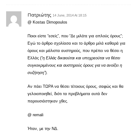
Πατριώτης
14 June, 2014 At 18:15
@ Kostas Dimopoulos
Ποιοι είστε “εσείς”, που “Δε μιλάτε για απλούς όρους”;
Εγώ το άρθρο σχολίασα και το άρθρο μιλά καθαρά για
όρους και μάλιστα αυστηρούς, που πρέπει να θέσει η
Ελλάς (
“η Ελλάς δικαιούται και υποχρεούται να θέσει
συγκεκριμένους και αυστηρούς όρους για να ανοίξει η
συζήτηση”
).
Αν πάει ΤΩΡΑ να θέσει τέτοιους όρους, σαφώς και θα
γελοιοποιηθεί, διότι τα προβλήματα αυτά δεν
παρουσιάστηκαν χθες.
@ remali
Ήταν, με την ΝΔ.