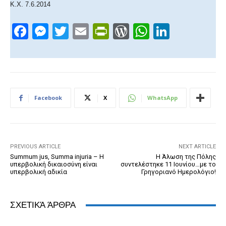
Κ.Χ. 7.6.2014
F
M
T
E
Pr
W
W
Li
a
e
wi
m
in
or
h
n
c
ss
tt
ail
tF
d
at
k
e
e
er
ri
Pr
s
e
b
n
e
e
A
dI
Facebook
X
WhatsApp
o
g
n
ss
p
n
o
er
dl
p
k
y
PREVIOUS ARTICLE
NEXT ARTICLE
Summum jus, Summa injuria – H
Η Άλωση της Πόλης
υπερβολική δικαιοσύνη είναι
συντελέστηκε 11 Ιουνίου…με το
υπερβολική αδικία
Γρηγοριανό Ημερολόγιο!
ΣΧΕΤΙΚΆ ΆΡΘΡΑ