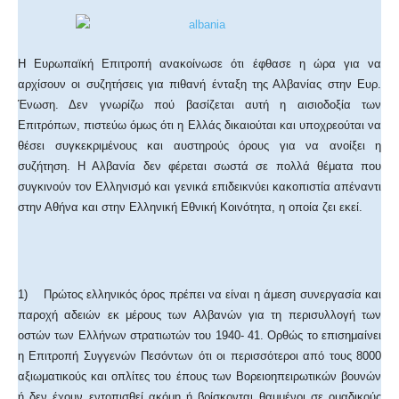
Η Ευρωπαϊκή Επιτροπή ανακοίνωσε ότι έφθασε η ώρα για να
αρχίσουν οι συζητήσεις για πιθανή ένταξη της Αλβανίας στην Ευρ.
Ένωση. Δεν γνωρίζω πού βασίζεται αυτή η αισιοδοξία των
Επιτρόπων, πιστεύω όμως ότι η Ελλάς δικαιούται και υποχρεούται να
θέσει συγκεκριμένους και αυστηρούς όρους για να ανοίξει η
συζήτηση. Η Αλβανία δεν φέρεται σωστά σε πολλά θέματα που
συγκινούν τον Ελληνισμό και γενικά επιδεικνύει κακοπιστία απέναντι
στην Αθήνα και στην Ελληνική Εθνική Κοινότητα, η οποία ζει εκεί.
1) Πρώτος ελληνικός όρος πρέπει να είναι η άμεση συνεργασία και
παροχή αδειών εκ μέρους των Αλβανών για τη περισυλλογή των
οστών των Ελλήνων στρατιωτών του 1940- 41. Ορθώς το επισημαίνει
η Επιτροπή Συγγενών Πεσόντων ότι οι περισσότεροι από τους 8000
αξιωματικούς και οπλίτες του έπους των Βορειοηπειρωτικών βουνών
ή δεν έχουν εντοπισθεί ακόμη ή βρίσκονται θαμμένοι σε ομαδικούς