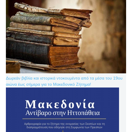
Δωρεάν βιβλία και ιστορικά ντοκουμέντα από τα μέσα του 19ου
αιώνα έως σήμερα για το Μακεδονικό Ζήτημα!