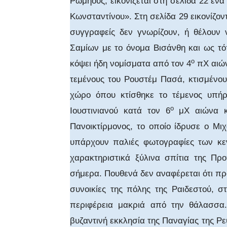
Ρωμηούς, εικονίζεται στη σελίδα 22 έν
Κωνσταντίνου». Στη σελίδα 29 εικονίζον
συγγραφείς δεν γνωρίζουν, ή θέλουν 
Σαμίων με το όνομα Βισάνθη και ως τ
ο
κόψει ήδη νομίσματα από τον 4
πΧ αιών
τεμένους του Ρουστέμ Πασά, κτισμένου
χώρο όπου κτίσθηκε το τέμενος υπήρ
ο
Ιουστινιανού κατά τον 6
μΧ αιώνα κα
Πανοικτίρμονος, το οποίο ίδρυσε ο Μιχ
υπάρχουν παλιές φωτογραφίες των κεν
χαρακτηριστικά ξύλινα σπίτια της Πρ
σήμερα. Πουθενά δεν αναφέρεται ότι πρόκ
συνοικίες της πόλης της Ραιδεστού, σ
περιφέρεια μακριά από την θάλασσα
βυζαντινή εκκλησία της Παναγίας της 