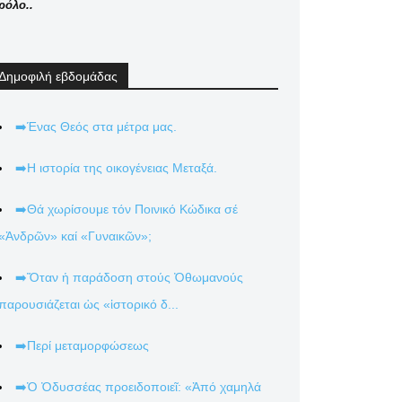
ρόλο..
Δημοφιλή εβδομάδας
➡️Ένας Θεός στα μέτρα μας.
➡️Η ιστορία της οικογένειας Μεταξά.
➡️Θά χωρίσουμε τόν Ποινικό Κώδικα σέ
«Ἀνδρῶν» καί «Γυναικῶν»;
➡️Ὅταν ἡ παράδοση στούς Ὀθωμανούς
παρουσιάζεται ὡς «ἱστορικό δ...
➡️Περί μεταμορφώσεως
➡️Ὁ Ὀδυσσέας προειδοποιεῖ: «Ἀπό χαμηλά