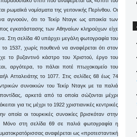
α παραδοσιακό σπίτι που αναφέρεται ως «σπίτι του
ται ρωμαϊκά νομίσματα της γειτονικής Περίνθου. Οι
να αγνοούν, ότι το Τεκίρ Νταγκ ως αποικία των
όπος εγκατάστασης των Αθηναίων κληρούχων είχε
α. Στη σελίδα 40 υπάρχει μεγάλη φωτογραφία του
 το 1537, χωρίς πουθενά να αναφέρεται ότι στον
χε το βυζαντινό κάστρο του Χριστού, έργο του
ι, αργότερα, το πάλαι ποτέ πτωχοκομείο του
αήλ Ατταλειάτης το 1077. Στις σελίδες 68 έως 74
τρικών συνοικιών του Τεκίρ Νταγκ με τα παλιά
οποντίδας, αρκετά από τα οποία σώζονται μέχρι
ειται για τις μέχρι το 1922 χριστιανικές κεντρικές
την οποία οι τουρκικές συνοικίες βρισκόταν στην
. Μόνο στη σελίδα 69 σε παλιά φωτογραφία η
Ρευματοκρατόρισσας αναφέρεται ως «προτεσταντική