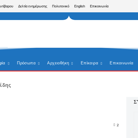
Αντίβαρου
Δελτία ενημέρωσης
Πολυτονικό
English
Επικοινωνία
φία
Πρόσωπα
Αρχειοθήκη
Επίκαιρα
Επικοινωνία
ίδης
Σ
2