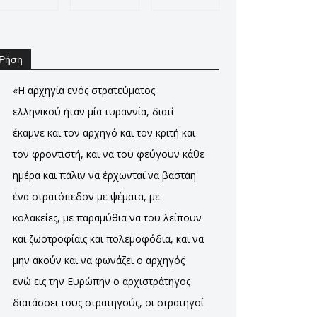
Ρήση
«Η αρχηγία ενός στρατεύματος
ελληνικού ήταν μία τυραννία, διατί
έκαμνε και τον αρχηγό και τον κριτή και
τον φροντιστή, και να του φεύγουν κάθε
ημέρα και πάλιν να έρχωνταιֹ να βαστάη
ένα στρατόπεδον με ψέματα, με
κολακείες, με παραμύθιαֹ να του λείπουν
και ζωοτροφίαις και πολεμοφόδια, και να
μην ακούν και να φωνάζει ο αρχηγόςֹ
ενώ εις την Ευρώπην ο αρχιστράτηγος
διατάσσει τους στρατηγούς, οι στρατηγοί