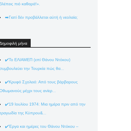
βλέπεις πιό καθαρά!».
➡️Γιατί δέν προβάλλεται αὐτή ἡ νεολαία;
Δημοφιλή μήνα
✔️Το ΕΛΙΑΜΕΠ (επί Θάνου Ντόκου)
συμβουλεύει την Τουρκία πώς θα...
✔️Κρυφό Σχολειό: Από τους βάρβαρους
Οθωμανούς μέχρι τους ανίερ...
✔️19 Ιουλίου 1974: Μια ημέρα πριν από την
τραγωδία της Κύπρου&...
✔️Έργα και ημέρες του Θάνου Ντόκου –