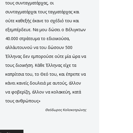
τους συνταγματάρχας, οι
συνταγματάρχαι τους ταγματάρχας και
ούτε καθεξήςֹ έκανε το σχέδιό του και
εξεμπέρδευε. Να μου δώσει ο Βέλιγκτων
40.000 στράτευμα το εδιοικούσα,
αλλ΄αυτουνού να του δώσουν 500
Έλληνας δεν εμπορούσε ούτε μία ώρα να
τους διοικήση. Κάθε Έλληνας είχε τα
καπρίτσια του, το Θεό του, και έπρεπε να
κάνει κανείς δουλειά με αυτούς, άλλον
να φοβερίζη, άλλον να κολακεύη, κατά
τους ανθρώπους»
Θεόδωρος Κολοκοτρώνης