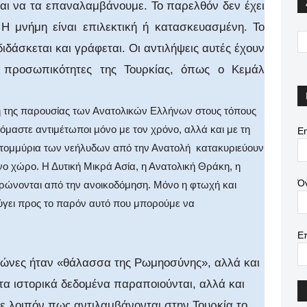
και να τα επαναλαμβάνουμε. Το παρελθόν δεν έχει
 Η μνήμη είναι επιλεκτική ή κατασκευασμένη. Το
 διδάσκεται και γράφεται. Οι αντιλήψεις αυτές έχουν
 προσωπικότητες της Τουρκίας, όπως ο Κεμάλ
νη της παρουσίας των Ανατολικών Ελλήνων στους τόπους
μαστε αντιμέτωποι μόνο με τον χρόνο, αλλά και με τη
Em
κατομμύρια των νεήλυδων από την Ανατολή
κατακυριεύουν
ο χώρο. Η Δυτική Μικρά Ασία, η Ανατολική Θράκη, η
Ό
αρώνονται από την ανοικοδόμηση. Μόνο η φτωχή και
ύγει προς το παρόν αυτό που μπορούμε να
Ε
αιώνες ήταν «θάλασσα της Ρωμηοσύνης», αλλά και
τα ιστορικά δεδομένα παραποιούνται, αλλά και
ε λοιπόν πως αντιλαμβάνονται στην Τουρκία το