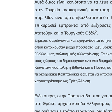
Αυτά όμως είναι κοινότοπο να τα λέμε 
στην Τουρκία αντικειμενική υπόσταση.
παρελθόν είναι ό,τι επιβάλλεται και ό,τι
επικυρωθεί έμπρακτα από εξέχουσες
2
Ατατούρκ και ο Τουργκούτ Οζάλ
.
Σήμερα, σαρώνονται και εξαφανίζονται τα ίχ
όπου κατοικούσαν μέχρι πρόσφατα. Δεν βρισκό
θύελλα μιας πολιτισμικής αλλοτρίωσης. Τα ε
τούς χώρους και δημιουργούν ένα νέο δομημέν
Κωνσταντινούπολη, η Βιθυνία και ο Πόντος σ
περιφερειακή Καππαδοκία φαίνεται να αποφε
χαρακτηρίσουμε ως Τρίτη Άλωση.
Ειδικότερα, στην Προποντίδα, που για 
στη Θράκη, αρχαία κοιτίδα Ελληνισμού, 
αγνοούνται με τρόπο τερατώδη. Διαβάστ