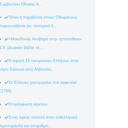
Συμβούλου Εθνικής Α...
✔️Ὅταν ἡ παράδοση στούς Ὀθωμανούς
παρουσιάζεται ὡς «ἱστορικό δ...
✔️«Μακεδονία. Αντίβαρο στην ηττοπάθεια»
1.5. [Δωρεάν βιβλίο σε...
✔️Η σφαγή 15 οικογενειών Ελλήνων στην
νήσο Σάσωνα από Αλβανούς...
✔️Οι Έλληνες χασομεράνε στα καφενεία!
(1793)
✔️Επιμόρφωση αιρετών
✔️Ένας ιερέας απαντά στην ανθελληνική
προπαγάνδα και απαριθμεί...