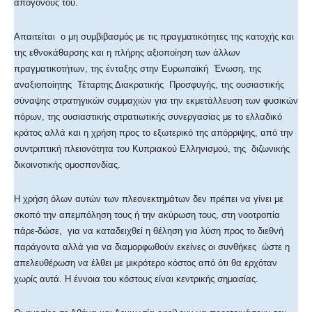
απογόνους του.
Απαιτείται ο μη συμβιβασμός με τις πραγματικότητες της κατοχής και
της εθνοκάθαρσης και η πλήρης αξιοποίηση των άλλων
πραγματικοτήτων, της ένταξης στην Ευρωπαϊκή Ένωση, της
αναξιοποίητης Τέταρτης Διακρατικής Προσφυγής, της ουσιαστικής
σύναψης στρατηγικών συμμαχιών για την εκμετάλλευση των φυσικών
πόρων, της ουσιαστικής στρατιωτικής συνεργασίας με το ελλαδικό
κράτος αλλά και η χρήση προς το εξωτερικό της απόρριψης, από την
συντριπτική πλειονότητα του Κυπριακού Ελληνισμού, της διζωνικής
δικοινοτικής ομοσπονδίας.
Η χρήση όλων αυτών των πλεονεκτημάτων δεν πρέπει να γίνει με
σκοπό την απεμπόληση τους ή την ακύρωση τους, στη νοοτροπία
πάρε-δώσε, για να καταδειχθεί η θέληση για λύση προς το διεθνή
παράγοντα αλλά για να διαμορφωθούν εκείνες οι συνθήκες ώστε η
απελευθέρωση να έλθει με μικρότερο κόστος από ότι θα ερχόταν
χωρίς αυτά. Η έννοια του κόστους είναι κεντρικής σημασίας.