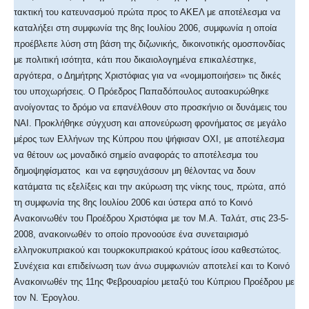
τακτική του κατευνασμού πρώτα προς το ΑΚΕΛ με αποτέλεσμα να
καταλήξει στη συμφωνία της 8ης Ιουλίου 2006, συμφωνία η οποία
προέβλεπε λύση στη βάση της διζωνικής, δικοινοτικής ομοσπονδίας
με πολιτική ισότητα, κάτι που δικαιολογημένα επικαλέστηκε,
αργότερα, ο Δημήτρης Χριστόφιας για να «νομιμοποιήσει» τις δικές
του υποχωρήσεις. Ο Πρόεδρος Παπαδόπουλος αυτοακυρώθηκε
ανοίγοντας το δρόμο να επανέλθουν στο προσκήνιο οι δυνάμεις του
ΝΑΙ. Προκλήθηκε σύγχυση και απονεύρωση φρονήματος σε μεγάλο
μέρος των Ελλήνων της Κύπρου που ψήφισαν ΟΧΙ, με αποτέλεσμα
να θέτουν ως μοναδικό σημείο αναφοράς το αποτέλεσμα του
δημοψηφίσματος και να εφησυχάσουν μη θέλοντας να δουν
κατάματα τις εξελίξεις και την ακύρωση της νίκης τους, πρώτα, από
τη συμφωνία της 8ης Ιουλίου 2006 και ύστερα από το Κοινό
Ανακοινωθέν του Προέδρου Χριστόφια με τον Μ.Α. Ταλάτ, στις 23-5-
2008, ανακοινωθέν το οποίο προνοούσε ένα συνεταιρισμό
ελληνοκυπριακού και τουρκοκυπριακού κράτους ίσου καθεστώτος.
Συνέχεια και επιδείνωση των άνω συμφωνιών αποτελεί και το Κοινό
Ανακοινωθέν της 11ης Φεβρουαρίου μεταξύ του Κύπριου Προέδρου με
τον Ν. Έρογλου.