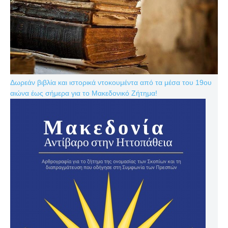
Δωρεάν βιβλία και ιστορικά ντοκουμέντα από τα μέσα του 19ου
αιώνα έως σήμερα για το Μακεδονικό Ζήτημα!