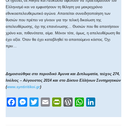
Οι ηγεσίες σε Αθήνα και Λευκωσία οφείλουν να προετοιμάσουν τον
Ελληνισμό και να εμφυσήσουν τη θέληση για μακροχρόνιο
εθνικοαπελευθερωτικό αγώνα. Απαιτείται συνειδητοποίηση των
θυσιών που πρέπει να γίνουν για την τελική δικαίωση της
απελευθέρωσης, όχι της επανένωσης… Θυσιών που θα απαιτήσουν
χρόνο και, πιθανότατα, αίμα. Μόνον τότε, όμως, η απελευθέρωση θα
έχει αξία. Όταν θα έχει καταβληθεί το απαιτούμενο κόστος. Όχι
πριν…
Δημοσιεύθηκε στο περιοδικό Άμυνα και Διπλωματία, τεύχος 274,
Ιούλιος – Αύγουστος 2014 και στο Δίκτυο Ελλήνων Συντηρητικών
(
www.syntiritikoi.gr
)
F
M
T
E
Pr
W
W
Li
a
e
wi
m
in
or
h
n
c
ss
tt
ail
tF
d
at
k