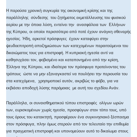
Η παρούσα χρονική συγκυρία της οικονομική κρίσης και της
παράλληλης σύνδεσης του ζητήματος εκμετάλλευσης του φυσικού
αερίου με την όποια λύση, εντείνει την ανασφάλεια των Ελλήνων
της Κύπρου, οι οποίοι περισσότερο από ποτέ έχουν ανάγκη σθεναρής
ηγεσίας. Ήδη, αρκετοί πρόσφυγες έχουν καταφύγει στην
ψευδοεπιτροπή αποζημιώσεων των κατεχομένων παραιτούμενοι του
δικαιώματος τους για επιστροφή. Η κυπριακή ηγεσία αντί να
καθησυχάσει τον, φοβισμένο και καταπονημένο από την κρίση,
Έλληνα της Κύπρου, και ιδιαίτερα τον πρόσφυγα προτείνοντας του
τρόπους ώστε να μην εξαναγκαστεί να πουλήσει την περιουσία του
στα κατεχόμενα, χρησιμοποιεί αυτόν, ακριβώς το φόβο, για να
εκβιάσει αποδοχή λύσης παρόμοιας με αυτή του σχεδίου Ανάν.
Παράλληλα, οι συναισθηματικού τύπου επιστροφές ολίγων ωρών
των, ευρισκομένων χωρίς ηγεσία, προσφύγων στον τόπο τους, υπό
τους όρους του κατακτητή, προσφέρουν ένα συγκινησιακό ξέσπασμα
στον πρόσφυγα, πλην όμως στερούν από τον τελευταίο την επιθυμία
για πραγματική επιστροφή και υπονομεύουν αυτό το δικαίωμα στους