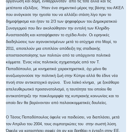
οργάνωση και δομή, ενθαρρυνόταν από τις τότε αλλά και τις
μετέπειτα εξελίξεις. Ήταν ένα σημαντικό μέρος της βάσης του ΑΚΕΛ
που ανάγκασε την ηγεσία του να αλλάξει στάση λίγο πριν το
δημοψήφισμα και ήταν τα 2/3 των ψηφοφόρων του Δημοκρατικού
Συναγερμού που δεν ακολούθησαν την εντολή των Κληρίδη-
Αναστασιάδη και καταψήφισαν το σχέδιο Ανάν. Οι ειρηνικές
διαδηλώσεις των αγανακτισμένων μετά το ατύχημα στο Μαρί, το
2011, αποτελούν μια επιπλέον απόδειξη της σταδιακής
αποστασιοποίησης των πολιτών από τα υπάρχοντα πολιτικά
κόμματα. Ένας νέος πολιτικός σχηματισμός από τον Τ.
Παπαδόπουλο, με κινηματικά χαρακτηριστικά, όχι μόνο θα
αναζωογονούσε την πολιτική ζωή στην Κύπρο αλλά θα έδινε νέα
πνοή στον αντικατοχικό αγώνα. Ένα λαϊκό κίνημα, με ξεκάθαρο
απελευθερωτικό προσανατολισμό, η ταυτότητα του οποίου θα
αντικατόπτριζε την ποικιλομορφία της κυπριακής κοινωνίας και το
οποίο δεν θα βαρύνονταν από παλαιοκομματικές δουλείες.
Ο Τάσος Παπαδόπουλος όφειλε να παιδεύσει, να διαπλάσει, μετά
τον Απρίλιο του 2004, τους συμπατριώτες του στην σωστή λύση.
Όφειλε να καταστήσει σαφές ότι αν και βοηθάει η ένταξη στην ΕΕ,