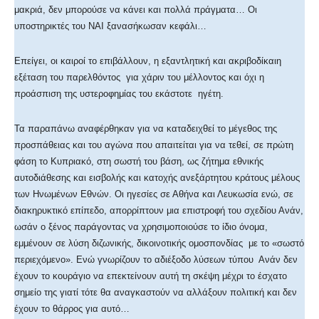
μακριά, δεν μπορούσε να κάνει και πολλά πράγματα… Οι
υποστηρικτές του ΝΑΙ ξανασήκωσαν κεφάλι…
Επείγει, οι καιροί το επιβάλλουν, η εξαντλητική και ακριβοδίκαιη
εξέταση του παρελθόντος για χάριν του μέλλοντος και όχι η
προάσπιση της υστεροφημίας του εκάστοτε ηγέτη.
Τα παραπάνω αναφέρθηκαν για να καταδειχθεί το μέγεθος της
προσπάθειας και του αγώνα που απαιτείται για να τεθεί, σε πρώτη
φάση το Κυπριακό, στη σωστή του βάση, ως ζήτημα εθνικής
αυτοδιάθεσης και εισβολής και κατοχής ανεξάρτητου κράτους μέλους
των Ηνωμένων Εθνών. Οι ηγεσίες σε Αθήνα και Λευκωσία ενώ, σε
διακηρυκτικό επίπεδο, απορρίπτουν μια επιστροφή του σχεδίου Ανάν,
ωσάν ο ξένος παράγοντας να χρησιμοποιούσε το ίδιο όνομα,
εμμένουν σε λύση διζωνικής, δικοινοτικής ομοσπονδίας με το «σωστό
περιεχόμενο». Ενώ γνωρίζουν το αδιέξοδο λύσεων τύπου Ανάν δεν
έχουν το κουράγιο να επεκτείνουν αυτή τη σκέψη μέχρι το έσχατο
σημείο της γιατί τότε θα αναγκαστούν να αλλάξουν πολιτική και δεν
έχουν το θάρρος για αυτό…