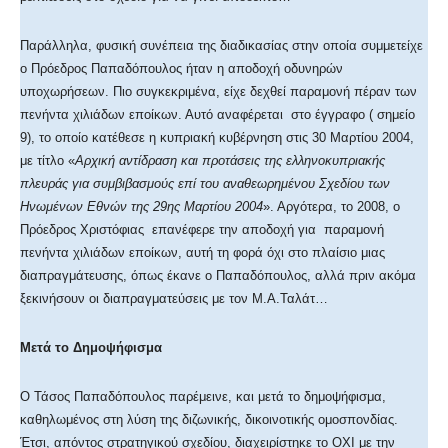
Παράλληλα, φυσική συνέπεια της διαδικασίας στην οποία συμμετείχε
ο Πρόεδρος Παπαδόπουλος ήταν η αποδοχή οδυνηρών
υποχωρήσεων. Πιο συγκεκριμένα, είχε δεχθεί παραμονή πέραν των
πενήντα χιλιάδων εποίκων. Αυτό αναφέρεται στο έγγραφο ( σημείο
9), το οποίο κατέθεσε η κυπριακή κυβέρνηση στις 30 Μαρτίου 2004,
με τίτλο «
Αρχική αντίδραση και προτάσεις της ελληνοκυπριακής
πλευράς για συμβιβασμούς επί του αναθεωρημένου Σχεδίου των
Ηνωμένων Εθνών της 29ης Μαρτίου 2004
». Αργότερα, το 2008, ο
Πρόεδρος Χριστόφιας επανέφερε την αποδοχή για παραμονή
πενήντα χιλιάδων εποίκων, αυτή τη φορά όχι στο πλαίσιο μιας
διαπραγμάτευσης, όπως έκανε ο Παπαδόπουλος, αλλά πριν ακόμα
ξεκινήσουν οι διαπραγματεύσεις με τον Μ.Α.Ταλάτ…
Μετά το Δημοψήφισμα
Ο Τάσος Παπαδόπουλος παρέμεινε, και μετά το δημοψήφισμα,
καθηλωμένος στη λύση της διζωνικής, δικοινοτικής ομοσπονδίας.
Έτσι, απόντος στρατηγικού σχεδίου, διαχειρίστηκε το ΟΧΙ με την