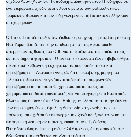
σχεδίου Ανάν (Ανάν 5). Η αποδοχή επιδιαιτησίας του ΓΓ οδήγησε σε
ένα ετεροβαρές σχέδιο μέσης λύσης μεταξύ των μαξιμαλιστικών
τουρκικών θέσεων και των, ήδη γενομένων, αβάστακτων ελληνικών
υποχωρήσεων.
Ο Τάσος Παπαδόπουλος δεν διέθετε στρατηγική. Η μετάβαση του στη
Νέα Υόρκη βασιζόταν στην υπόθεση ότι οι Τουρκοκύπριοι θα
απέρριπταν τις θέσεις του ΟΗΕ για τη διαδικασία της επιδιαιτησίας
και των δημοψηφισμάτων. Όταν αυτό το σενάριο δεν επιβεβαιώθηκε
η κυπριακή κυβέρνηση δέχτηκε και τα δύο, επιδιαιτησία και
δημοψήφισμα. Η Λευκωσία γνώριζε ότι η ετεροβαρής μορφή του
τελικού σχεδίου δεν θα γινόταν αποδεκτή στο συμφωνηθέν
δημοψήφισμα και ότι αυτό θα χρησιμοποιείτο, όπως και
χρησιμοποιείται δέκα χρόνια μετά, για να κατηγορηθεί ο Κυπριακός
Ελληνισμός ότι δεν θέλει λύση. Επίσης, ανεξάρτητα από την έκβαση
των δημοψηφισμάτων, όφειλε η Λευκωσία να γνωρίζει πως οι
πρόνοιες του σχεδίου θα επανέρχονταν ξανά και ξανά έστω και με
διαφορετική λεκτική διατύπωση, ειδικά όταν ο Πρόεδρος
Παπαδόπουλος επέμενε, μετά τις 24 Απριλίου, ότι αρκούν κάποιες
βελτιώσεις στο σχέδιο για να γίνει αποδεκτό…