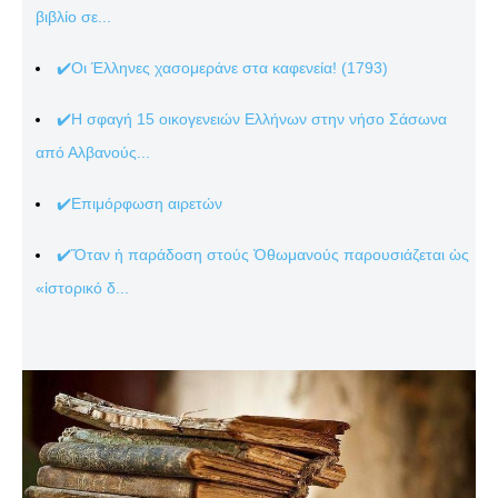
βιβλίο σε...
✔️Οι Έλληνες χασομεράνε στα καφενεία! (1793)
✔️Η σφαγή 15 οικογενειών Ελλήνων στην νήσο Σάσωνα
από Αλβανούς...
✔️Επιμόρφωση αιρετών
✔️Ὅταν ἡ παράδοση στούς Ὀθωμανούς παρουσιάζεται ὡς
«ἱστορικό δ...