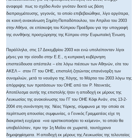
αναφορά πως το σχέδιο Ανάν γινόταν δεκτό ως βάση
διαπραγμάτευσης, γεγονός, το οποίο επιβεβαιώθηκε, λίγο αργότερα,
σε κοινή ανακοίνωση Σημίτη-Παπαδόπουλου, τον Απρίλιο του 2003
στην Αθήνα, σε επίσκεψη του Κύπριου Προέδρου για την υπογραφή
της συνθήκης προσχώρησης της Κύπρου στην Ευρωπαϊκή Ένωση.
Παράλληλα, στις 17 Δεκεμβρίου 2003 και ενώ υπολείπονταν λίγοι
μήνες για την είσοδο στην Ε.Ε., η κυπριακή κυβέρνηση
επισπεύδουσα απέστειλε – είτε λόγω πιέσεων των Αθηνών, είτε του
ΑΚΕΛ – στον ΓΓ του ΟΗΕ, επιστολή ζητώντας επανέναρξη των
συνομιλιών, μετά το ναυάγιο της Χάγης, το Μάρτιο του 2003 λόγω της
απόρριψης των προτάσεων του ΟΗΕ από τον Ρ. Ντενκτάς.
Αποτέλεσμα αυτής της επιστολής ήταν η αποδοχή εκ μέρους της
Λευκωσίας της ανακοίνωσης του ΓΓ του ΟΗΕ Κόφι Ανάν, στις 13-2-
2004 στη συνάντηση της Νέας Υόρκης, σύμφωνα με την οποία σε
περίπτωση απουσίας συμφωνίας, ο Γενικός Γραμματέας είχε τη
διακριτική ευχέρεια «να οριστικοποιήσει το κείμενο», το οποίο θα
υποβαλλόταν, πριν την 1η Μαΐου σε χωριστά, ταυτόχρονα
δημοψηφίσματα. Η αποδοχή εκ μέρους της Λευκωσίας της τελευταίας