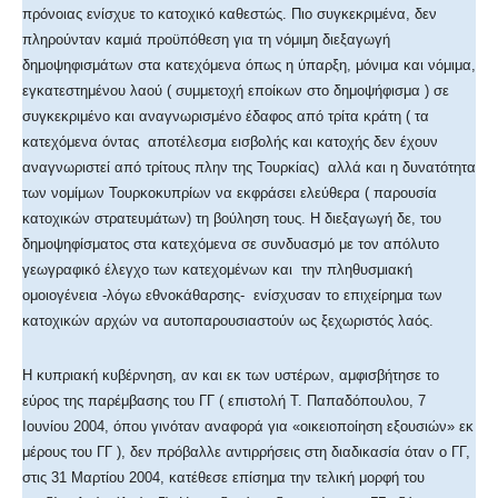
πρόνοιας ενίσχυε το κατοχικό καθεστώς. Πιο συγκεκριμένα, δεν
πληρούνταν καμιά προϋπόθεση για τη νόμιμη διεξαγωγή
δημοψηφισμάτων στα κατεχόμενα όπως η ύπαρξη, μόνιμα και νόμιμα,
εγκατεστημένου λαού ( συμμετοχή εποίκων στο δημοψήφισμα ) σε
συγκεκριμένο και αναγνωρισμένο έδαφος από τρίτα κράτη ( τα
κατεχόμενα όντας αποτέλεσμα εισβολής και κατοχής δεν έχουν
αναγνωριστεί από τρίτους πλην της Τουρκίας) αλλά και η δυνατότητα
των νομίμων Τουρκοκυπρίων να εκφράσει ελεύθερα ( παρουσία
κατοχικών στρατευμάτων) τη βούληση τους. Η διεξαγωγή δε, του
δημοψηφίσματος στα κατεχόμενα σε συνδυασμό με τον απόλυτο
γεωγραφικό έλεγχο των κατεχομένων και την πληθυσμιακή
ομοιογένεια -λόγω εθνοκάθαρσης- ενίσχυσαν το επιχείρημα των
κατοχικών αρχών να αυτοπαρουσιαστούν ως ξεχωριστός λαός.
Η κυπριακή κυβέρνηση, αν και εκ των υστέρων, αμφισβήτησε το
εύρος της παρέμβασης του ΓΓ ( επιστολή Τ. Παπαδόπουλου, 7
Ιουνίου 2004, όπου γινόταν αναφορά για «οικειοποίηση εξουσιών» εκ
μέρους του ΓΓ ), δεν πρόβαλλε αντιρρήσεις στη διαδικασία όταν ο ΓΓ,
στις 31 Μαρτίου 2004, κατέθεσε επίσημα την τελική μορφή του