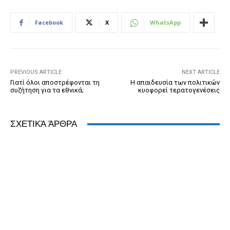
e
e
er
ri
Pr
s
e
b
n
e
e
A
dI
Facebook
X
WhatsApp
o
g
n
ss
p
n
o
er
dl
p
k
y
PREVIOUS ARTICLE
NEXT ARTICLE
Γιατί όλοι αποστρέφονται τη
Η απαιδευσία των πολιτικών
συζήτηση για τα εθνικά;
κυοφορεί τερατογενέσεις
ΣΧΕΤΙΚΆ ΆΡΘΡΑ