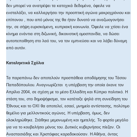
δεν μπορεί να ανατρέψει τα κατοχικά δεδομένα, όφειλε να
ενσταλάξει, να καλλιεργήσει την προοπτική αγώνα μακροχρόνιου και
επίπονου , που από μόνος της θα ήταν δυνατό να αναζωογονήσει
την, σε σήψη ευρισκόμενη, κυπριακή κοινωνία. Όφειλε να χτίσει ένα
κίνημα ενάντια στη διζωνική, δικοινοτική ομοσπονδία, να δώσει
αυτοπεποίθηση στο λαό του, να τον εμπνεύσει και να λάβει δύναμη
από αυτόν.
Καταληκτικά Σχόλια
Τα παραπάνω δεν αποτελούν προσπάθεια αποδόμησης του Τάσου
Παπαδόπουλου. Αναγνωρίζεται η υπέρβαση την οποία έκανε τον
Απρίλιο 2004, σε σχέση με το μέσο Ελλαδίτη και Κύπριο πολιτικό. Η
στάση του, στο δημοψήφισμα, τον κατέταξε ψηλά στη συνείδηση του
Έθνους και το ΟΧΙ θα αποτελεί, εσαεί, μνημείο αντίστασης, πολύτιμο
θεμέλιο για μελλοντικούς αγώνες. Η υπέρβαση, όμως, δεν
ολοκληρώθηκε. Στάθηκε μεμονωμένη και ημιτελής. Το φορτίο μεγάλο
για να το κουβαλήσει μόνος του. Δυτικές κυβερνήσεις πίεζαν. Οι
Αναστασιάδης και Χριστόφιας καραδοκούσαν. Η Αθήνα, όντας