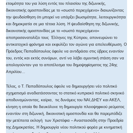
ετοιμότητα του για λύση εντός του πλαισίου της διζωνικής,
δικοινοτικής ομοσπονδίας με το «σωστό περιεχόμενο» διαιωνίζοντας
την ψευδαίσθηση ότι μπορεί να υπάρξει βιωσιμότητα, λειτουργικότητα
και δημοκρατία σε μια τέτοια λύση. Η ψευδαίσθηση της διζωνικής,
δικοινοτικής ομοσπονδίας με το «σωστό περιεχόμενο»
αποπροσανατολίζει τους Έλληνες της Κύπρου, απονευρώνει το
αντικατοχικό φρόνημα και εκφυλίζει τον αγώνα για απελευθέρωση. Ο
Πρόεδρος Παπαδόπουλος όφειλε να αντιδράσει στις ύβρεις εναντίον
του, εντός και εκτός συνόρων, αντί να λάβει αμυντική στάση σαν να
απολογούνταν για το αποτέλεσμα του δημοψηφίσματος της 24ης
Απριλίου…
Τέλος, ο Τ. Παπαδόπουλος όφειλε να δημιουργήσει νέο πολιτικό
σχηματισμό αναδιατάσσοντας το στατικό κυπριακό πολιτικό σκηνικό
αποδυναμώνοντας, καίρια, τις δυνάμεις του ΝΑΙ,ΔΗΣΥ και ΑΚΕΛ,
κίνηση η οποία θα διευκόλυνε τη δημιουργία πλειοψηφικού ρεύματος
εναντίον στη διζωνική, δικοινοτική ομοσπονδία και θα παρεμπόδιζε
την μετέπειτα εκλογή των Χριστόφια – Αναστασιάδη στην Προεδρία
της Δημοκρατίας. Η δημιουργία νέου πολιτικού φορέα με κινηματική