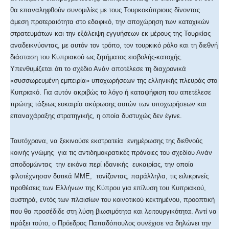
θα επαναληφθούν συνομιλίες με τους Τουρκοκύπριους δίνοντας
άμεση προτεραιότητα στο εδαφικό, την αποχώρηση των κατοχικών
στρατευμάτων και την εξάλειψη εγγυήσεων εκ μέρους της Τουρκίας
αναδεικνύοντας, με αυτόν τον τρόπο, τον τουρκικό ρόλο και τη διεθνή
διάσταση του Κυπριακού ως ζητήματος εισβολής-κατοχής.
Υπενθυμίζεται ότι το σχέδιο Ανάν αποτέλεσε τη διαχρονικά
«συσσωρευμένη εμπειρία» υποχωρήσεων της ελληνικής πλευράς στο
Κυπριακό. Για αυτόν ακριβώς το λόγο ή καταψήφιση του απετέλεσε
πρώτης τάξεως ευκαιρία ακύρωσης αυτών των υποχωρήσεων και
επαναχάραξης στρατηγικής, η οποία δυστυχώς δεν έγινε.
Ταυτόχρονα, να ξεκινούσε εκστρατεία ενημέρωσης της διεθνούς
κοινής γνώμης για τις αντιδημοκρατικές πρόνοιες του σχεδίου Ανάν
αποδομώντας την εικόνα περί ιδανικής ευκαιρίας, την οποία
φιλοτέχνησαν δυτικά ΜΜΕ, τονίζοντας, παράλληλα, τις ειλικρινείς
προθέσεις των Ελλήνων της Κύπρου για επίλυση του Κυπριακού,
αυστηρά, εντός των πλαισίων του κοινοτικού κεκτημένου, προοπτική
που θα προσέδιδε στη λύση βιωσιμότητα και λειτουργικότητα. Αντί να
πράξει τούτο, ο Πρόεδρος Παπαδόπουλος συνέχισε να δηλώνει την