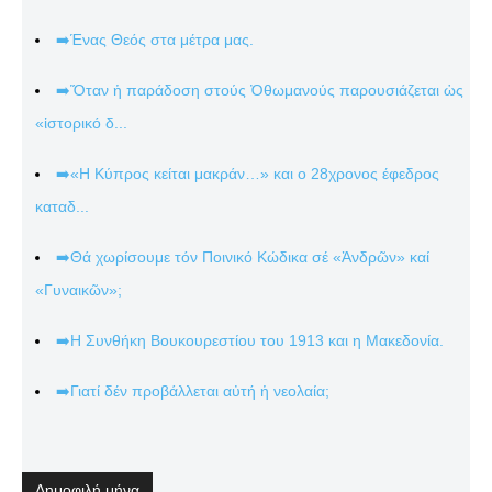
➡️Ένας Θεός στα μέτρα μας.
➡️Ὅταν ἡ παράδοση στούς Ὀθωμανούς παρουσιάζεται ὡς
«ἱστορικό δ...
➡️«Η Κύπρος κείται μακράν…» και ο 28χρονος έφεδρος
καταδ...
➡️Θά χωρίσουμε τόν Ποινικό Κώδικα σέ «Ἀνδρῶν» καί
«Γυναικῶν»;
➡️Η Συνθήκη Βουκουρεστίου του 1913 και η Μακεδονία.
➡️Γιατί δέν προβάλλεται αὐτή ἡ νεολαία;
Δημοφιλή μήνα