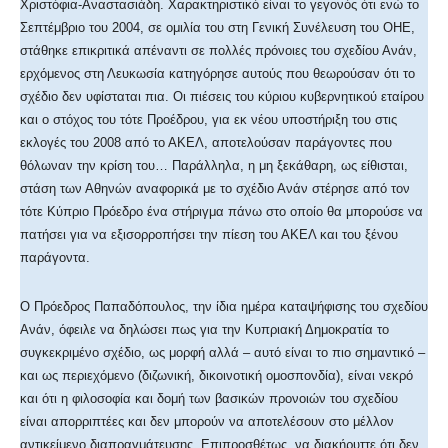
Χριστόφια-Αναστασιάδη. Χαρακτηριστικό είναι το γεγονός ότι ενώ το
Σεπτέμβριο του 2004, σε ομιλία του στη Γενική Συνέλευση του ΟΗΕ,
στάθηκε επικριτικά απέναντι σε πολλές πρόνοιες του σχεδίου Ανάν,
ερχόμενος στη Λευκωσία κατηγόρησε αυτούς που θεωρούσαν ότι το
σχέδιο δεν υφίσταται πια. Οι πιέσεις του κύριου κυβερνητικού εταίρου
και ο στόχος του τότε Προέδρου, για εκ νέου υποστήριξη του στις
εκλογές του 2008 από το ΑΚΕΛ, αποτελούσαν παράγοντες που
θόλωναν την κρίση του… Παράλληλα, η μη ξεκάθαρη, ως είθισται,
στάση των Αθηνών αναφορικά με το σχέδιο Ανάν στέρησε από τον
τότε Κύπριο Πρόεδρο ένα στήριγμα πάνω στο οποίο θα μπορούσε να
πατήσει για να εξισορροπήσει την πίεση του ΑΚΕΛ και του ξένου
παράγοντα.
Ο Πρόεδρος Παπαδόπουλος, την ίδια ημέρα καταψήφισης του σχεδίου
Ανάν, όφειλε να δηλώσει πως για την Κυπριακή Δημοκρατία το
συγκεκριμένο σχέδιο, ως μορφή αλλά – αυτό είναι το πιο σημαντικό –
και ως περιεχόμενο (διζωνική, δικοινοτική ομοσπονδία), είναι νεκρό
και ότι η φιλοσοφία και δομή των βασικών προνοιών του σχεδίου
είναι απορριπτέες και δεν μπορούν να αποτελέσουν στο μέλλον
αντικείμενο διαπραγμάτευσης. Επιπροσθέτως, να διακήρυττε ότι δεν